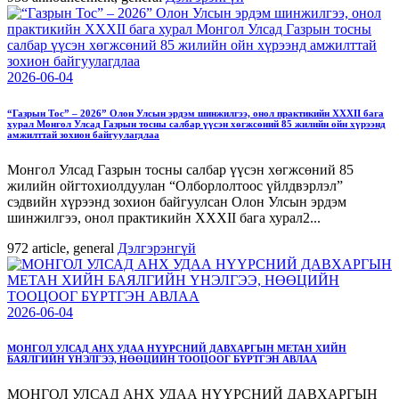
2026-06-04
“Газрын Тос” – 2026” Олон Улсын эрдэм шинжилгээ, онол практикийн XXXII бага
хурал Монгол Улсад Газрын тосны салбар үүсэн хөгжсөний 85 жилийн ойн хүрээнд
амжилттай зохион байгуулагдлаа
Монгол Улсад Газрын тосны салбар үүсэн хөгжсөний 85
жилийн ойгтохиолдуулан “Олборлолтоос үйлдвэрлэл”
сэдвийн хүрээнд зохион байгуулсан Олон Улсын эрдэм
шинжилгээ, онол практикийн XXXII бага хурал2...
972
article, general
Дэлгэрэнгүй
2026-06-04
МОНГОЛ УЛСАД АНХ УДАА НҮҮРСНИЙ ДАВХАРГЫН МЕТАН ХИЙН
БАЯЛГИЙН ҮНЭЛГЭЭ, НӨӨЦИЙН ТООЦООГ БҮРТГЭН АВЛАА
МОНГОЛ УЛСАД АНХ УДАА НҮҮРСНИЙ ДАВХАРГЫН