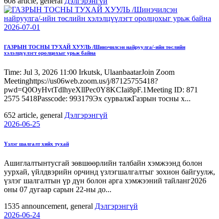
608
article, general
Дэлгэрэнгүй
2026-07-01
ГАЗРЫН ТОСНЫ ТУХАЙ ХУУЛЬ /Шинэчилсэн найруулга/-ийн төслийн
хэлэлцүүлэгт оролцохыг урьж байна
Time: Jul 3, 2026 11:00 Irkutsk, UlaanbaatarJoin Zoom
Meetinghttps://us06web.zoom.us/j/87125755418?
pwd=Q0OyHvtTdlhyeXllPec0Y8KCIai8pF.1Meeting ID: 871
2575 5418Passcode: 993179Эх сурвалжГазрын тосны х...
652
article, general
Дэлгэрэнгүй
2026-06-25
Үзлэг шалгалт хийх тухай
Ашиглалтынтусгай зөвшөөрлийн талбайн хэмжээнд болон
уурхай, үйлдвэрийн орчинд үзлэгшалгалтыг зохион байгуулж,
үзлэг шалгалтын үр дүн болон арга хэмжээний тайланг2026
оны 07 дугаар сарын 22-ны до...
1535
announcement, general
Дэлгэрэнгүй
2026-06-24