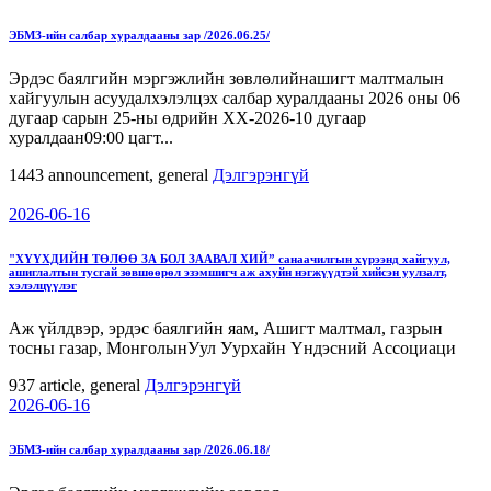
ЭБМЗ-ийн салбар хуралдааны зар /2026.06.25/
Эрдэс баялгийн мэргэжлийн зөвлөлийнашигт малтмалын
хайгуулын асуудалхэлэлцэх салбар хуралдааны 2026 оны 06
дугаар сарын 25-ны өдрийн ХХ-2026-10 дугаар
хуралдаан09:00 цагт...
1443
announcement, general
Дэлгэрэнгүй
2026-06-16
"ХҮҮХДИЙН ТӨЛӨӨ ЗА БОЛ ЗААВАЛ ХИЙ” санаачилгын хүрээнд хайгуул,
ашиглалтын тусгай зөвшөөрөл эзэмшигч аж ахуйн нэгжүүдтэй хийсэн уулзалт,
хэлэлцүүлэг
Аж үйлдвэр, эрдэс баялгийн яам, Ашигт малтмал, газрын
тосны газар, МонголынУул Уурхайн Үндэсний Ассоциаци
937
article, general
Дэлгэрэнгүй
2026-06-16
ЭБМЗ-ийн салбар хуралдааны зар /2026.06.18/