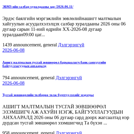
ЭБМЗ-ийн салбар хуралдааны зар /2026.06.11/
Эрдэс баялгийн мэргэжлийн зөвлөлийнашигт малтмалын
хайгуулын асуудалхэлэлцэх салбар хуралдааны 2026 оны 06
дугаар сарын 11-ний өдрийн ХХ-2026-08 дугаар
хуралдаан09:00 цаг...
1439
announcement, general
Дэлгэрэнгүй
2026-06-08
Ашигт малтмалын тусгай зөвшөөрөл барьцаалагч банк санхүүгийн
байгууллагуудын анхааралд
794
announcement, general
Дэлгэрэнгүй
2026-06-08
Тусгай зөвшөөрлийн төлбөрөө төлж бүртгүүлэхийг мэдэгдье
АШИГТ МАЛТМАЛЫН ТУСГАЙ ЗӨВШӨӨРӨЛ
ЭЗЭМШИГЧ АЖ АХУЙН НЭГЖ, БАЙГУУЛЛАГУУДЫН
АНХААРАЛД 2026 оны 06 дугаар сард доорх жагсаалтад нэр
дурдсан тусгай зөвшөөрөл эзэмшигчид Та бүхэн ...
958
announcement, general
Дэлгэрэнгүй