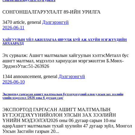
СОНГОНШАЛГАРУУЛАЛТ 89-ИЙН УРИЛГА
3470
article, general
Дэлгэрэнгүй
2026-06-11
ХАЙГУУЛЫН ҮЙЛ АЖИЛЛАГАА ЯВУУЛЖ БУЙ АЖ АХУЙН НЭГЖҮҮДИЙН
АНХААРАЛД
Эх сурвалж: Ашигт малтмалын хайгуулын хэлтэсМеталл бус
ашигт малтмал, мэдээлэл хариуцсан мэргэжилтэн Б.Мөнх-
ЭрдэнэУтас:51-263926
1344
announcement, general
Дэлгэрэнгүй
2026-06-10
Экспортод гаргасан ашигт малтмалын бүтээгдэхүүний олон улсын зах зээлийн
үнийн мэдээлэл /2026 оны 6 дугаар сар/
ЭКСПОРТОД ГАРГАСАН АШИГТ МАЛТМАЛЫН
БҮТЭЭГДЭХҮҮНИЙОЛОН УЛСЫН ЗАХ ЗЭЭЛИЙН
ҮНИЙН МЭДЭЭЛЭЛ2026 оны 06 дугаар сарын 10-ны
өдөрАшигт малтмалын тухай хуулийн 47 дугаар зүйл, Монгол
Улсын Засгийн газрын 20...