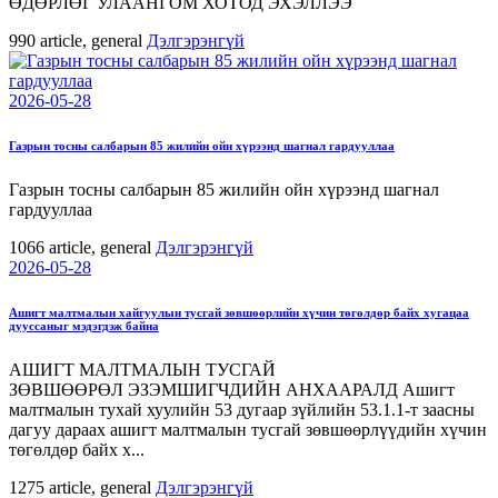
ӨДӨРЛӨГ УЛААНГОМ ХОТОД ЭХЭЛЛЭЭ
990
article, general
Дэлгэрэнгүй
2026-05-28
Газрын тосны салбарын 85 жилийн ойн хүрээнд шагнал гардууллаа
Газрын тосны салбарын 85 жилийн ойн хүрээнд шагнал
гардууллаа
1066
article, general
Дэлгэрэнгүй
2026-05-28
Ашигт малтмалын хайгуулын тусгай зөвшөөрлийн хүчин төгөлдөр байх хугацаа
дууссаныг мэдэгдэж байна
АШИГТ МАЛТМАЛЫН ТУСГАЙ
ЗӨВШӨӨРӨЛ ЭЗЭМШИГЧДИЙН АНХААРАЛД Ашигт
малтмалын тухай хуулийн 53 дугаар зүйлийн 53.1.1-т заасны
дагуу дараах ашигт малтмалын тусгай зөвшөөрлүүдийн хүчин
төгөлдөр байх х...
1275
article, general
Дэлгэрэнгүй