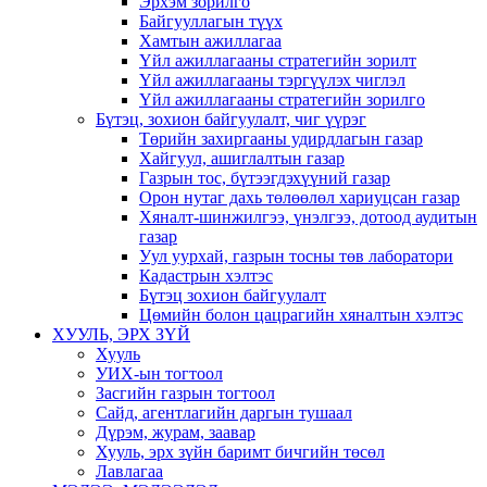
Эрхэм зорилго
Байгууллагын түүх
Хамтын ажиллагаа
Үйл ажиллагааны стратегийн зорилт
Үйл ажиллагааны тэргүүлэх чиглэл
Үйл ажиллагааны стратегийн зорилго
Бүтэц, зохион байгуулалт, чиг үүрэг
Төрийн захиргааны удирдлагын газар
Хайгуул, ашиглалтын газар
Газрын тос, бүтээгдэхүүний газар
Орон нутаг дахь төлөөлөл хариуцсан газар
Хяналт-шинжилгээ, үнэлгээ, дотоод аудитын
газар
Уул уурхай, газрын тосны төв лаборатори
Кадастрын хэлтэс
Бүтэц зохион байгуулалт
Цөмийн болон цацрагийн хяналтын хэлтэс
ХУУЛЬ, ЭРХ ЗҮЙ
Хууль
УИХ-ын тогтоол
Засгийн газрын тогтоол
Сайд, агентлагийн даргын тушаал
Дүрэм, журам, заавар
Хууль, эрх зүйн баримт бичгийн төсөл
Лавлагаа