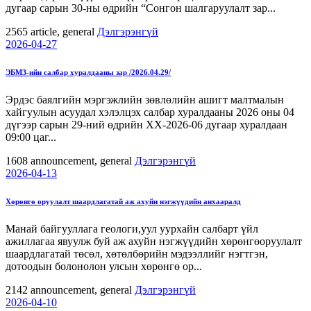
дугаар сарын 30-ны өдрийн “Сонгон шалгаруулалт зар...
2565
article, general
Дэлгэрэнгүй
2026-04-27
ЭБМЗ-ийн салбар хуралдааны зар /2026.04.29/
Эрдэс баялгийн мэргэжлийн зөвлөлийн ашигт малтмалын
хайгуулын асуудал хэлэлцэх салбар хуралдааны 2026 оны 04
дүгээр сарын 29-ний өдрийн ХХ-2026-06 дугаар хуралдаан
09:00 цаг...
1608
announcement, general
Дэлгэрэнгүй
2026-04-13
Хөрөнгө оруулалт шаардлагатай аж ахуйн нэгжүүдийн анхааралд
Манай байгууллага геологи,уул уурхайн салбарт үйл
ажиллагаа явуулж буй аж ахуйн нэгжүүдийн хөрөнгөоруулалт
шаардлагатай төсөл, хөтөлбөрийн мэдээллийг нэгтгэн,
дотоодын болонолон улсын хөрөнгө ор...
2142
announcement, general
Дэлгэрэнгүй
2026-04-10