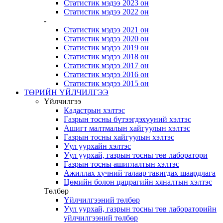
Статистик мэдээ 2023 он
Статистик мэдээ 2022 он
-
Статистик мэдээ 2021 он
Статистик мэдээ 2020 он
Статистик мэдээ 2019 он
Статистик мэдээ 2018 он
Статистик мэдээ 2017 он
Статистик мэдээ 2016 он
Статистик мэдээ 2015 он
ТӨРИЙН ҮЙЛЧИЛГЭЭ
Үйлчилгээ
Кадастрын хэлтэс
Газрын тосны бүтээгдэхүүний хэлтэс
Ашигт малтмалын хайгуулын хэлтэс
Газрын тосны хайгуулын хэлтэс
Уул уурхайн хэлтэс
Уул уурхай, газрын тосны төв лаборатори
Газрын тосны ашиглалтын хэлтэс
Ажиллах хүчний талаар тавигдах шаардлага
Цөмийн болон цацрагийн хяналтын хэлтэс
Төлбөр
Үйлчилгээний төлбөр
Уул уурхай, газрын тосны төв лабораторийн
үйлчилгээний төлбөр