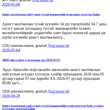
2026-05-06
Ашигт малтмалын хайгуулын тусгай зөвшөөрлийг цуцалсныг мэдэгдэж байна
Ашигт малтмалын тухай хуулийн 34 дүгээрзүйлийн 34.7 дахь
хэсэгт заасан хугацаанд тусгай зөвшөөрлийн ээлжит
жилийнтөлбөрийг алдангийн хамт бүрэн төлөөгүй дараах аж
ахуйн нэгжийн ашигт малтмалынту...
1292
announcement, general
Дэлгэрэнгүй
2026-05-04
ЭБМЗ-ийн салбар хуралдааны зар /2026.05.07/
Эрдэс баялгийн мэргэжлийн зөвлөлийн ашигт малтмалын
хайгуулын асуудал хэлэлцэх салбар хуралдааны 2026 оны 05
дугаар сарын 07-ны өдрийн ХХ-2026-07 дугаар хуралдаан
09:00 цагт...
1926
announcement, general
Дэлгэрэнгүй
2026-04-28
Ашигт малтмалын хайгуулын тусгай зөвшөөрлийн хүчин төгөлдөр байх хугацаа
дууссаныг мэдэгдэж байна