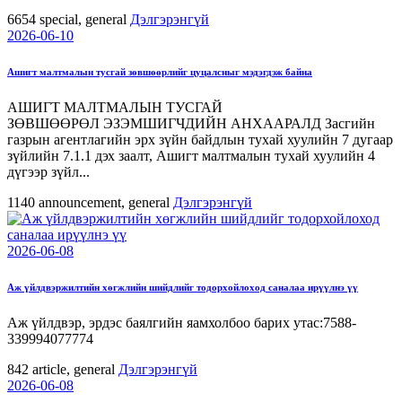
6654
special, general
Дэлгэрэнгүй
2026-06-10
Ашигт малтмалын тусгай зөвшөөрлийг цуцалсныг мэдэгдэж байна
АШИГТ МАЛТМАЛЫН ТУСГАЙ
ЗӨВШӨӨРӨЛ ЭЗЭМШИГЧДИЙН АНХААРАЛД Засгийн
газрын агентлагийн эрх зүйн байдлын тухай хуулийн 7 дугаар
зүйлийн 7.1.1 дэх заалт, Ашигт малтмалын тухай хуулийн 4
дүгээр зүйл...
1140
announcement, general
Дэлгэрэнгүй
2026-06-08
Аж үйлдвэржилтийн хөгжлийн шийдлийг тодорхойлоход саналаа ирүүлнэ үү
Аж үйлдвэр, эрдэс баялгийн яамхолбоо барих утас:7588-
339994077774
842
article, general
Дэлгэрэнгүй
2026-06-08