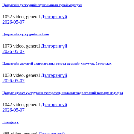
Цацрагийн үүсгүүрийн хүлээн авсан тухай мэдэгдэл
1052
video, general
Дэлгэрэнгүй
2026-05-07
Цацрагийн үүсгүүрийн тайлан
1073
video, general
Дэлгэрэнгүй
2026-05-07
Цацрагийн аюулгүй ажиллагааны дотоод дүрмийг хянуулж, батлуулах
1030
video, general
Дэлгэрэнгүй
2026-05-07
Цацраг идэвхт үүсгүүрийн тээвэрлэлт, шилжилт хөдөлгөөний талаарх мэдэгдэл
1042
video, general
Дэлгэрэнгүй
2026-05-07
Emergency
465
video, general
Дэлгэрэнгүй