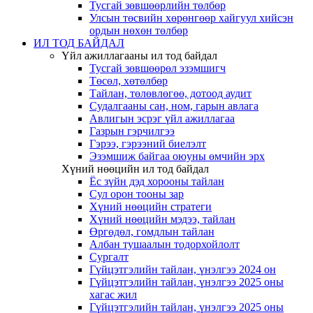
Тусгай зөвшөөрлийн төлбөр
Улсын төсвийн хөрөнгөөр хайгуул хийсэн
ордын нөхөн төлбөр
ИЛ ТОД БАЙДАЛ
Үйл ажиллагааны ил тод байдал
Тусгай зөвшөөрөл эзэмшигч
Төсөл, хөтөлбөр
Тайлан, төлөвлөгөө, дотоод аудит
Судалгааны сан, ном, гарын авлага
Авлигын эсрэг үйл ажиллагаа
Газрын гэрчилгээ
Гэрээ, гэрээний биелэлт
Эзэмшиж байгаа оюуны өмчийн эрх
Хүний нөөцийн ил тод байдал
Ёс зүйн дэд хорооны тайлан
Сул орон тооны зар
Хүний нөөцийн стратеги
Хүний нөөцийн мэдээ, тайлан
Өргөдөл, гомдлын тайлан
Албан тушаалын тодорхойлолт
Сургалт
Гүйцэтгэлийн тайлан, үнэлгээ 2024 он
Гүйцэтгэлийн тайлан, үнэлгээ 2025 оны
хагас жил
Гүйцэтгэлийн тайлан, үнэлгээ 2025 оны