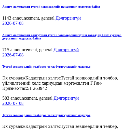
Ашигт малтмалын тусгай зөвшөөрлийг цуцалсныг мэдэгдэж байна
1143
announcement, general
Дэлгэрэнгүй
2026-07-08
Ашигт малтмалын хайгуулын тусгай зөвшөөрлийн хүчин төгөлдөр байх хугацаа
дууссаныг мэдэгдэж байна
715
announcement, general
Дэлгэрэнгүй
2026-07-08
Тусгай зөвшөөрлийн төлбөрөө төлж бүртгүүлэхийг мэдэгдье
Эх сурвалжКадастрын хэлтэсТусгай зөвшөөрлийн төлбөр,
үйлчилгээний хөлс хариуцсан мэргэжилтэн Г.Ган-
ЭрдэнэУтас:51-263942
583
announcement, general
Дэлгэрэнгүй
2026-07-08
Тусгай зөвшөөрлийн төлбөрөө төлж бүртгүүлэхийг мэдэгдье
Эх сурвалжКадастрын хэлтэсТусгай зөвшөөрлийн төлбөр,