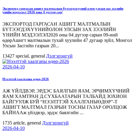
Экспортод гаргасан ашигт малтмалын бүтээгдэхүүний олон улсын зах зээлийн
үнийн мэдээлэл /2026 оны 4 дүгээр сар/
ЭКСПОРТОД ГАРГАСАН АШИГТ МАЛТМАЛЫН
БҮТЭЭГДЭХҮҮНИЙОЛОН УЛСЫН ЗАХ ЗЭЭЛИЙН
ҮНИЙН МЭДЭЭЛЭЛ2026 оны 04 дүгээр сарын 09-ний
өдөрАшигт малтмалын тухай хуулийн 47 дугаар зүйл, Монгол
Улсын Засгийн газрын 20...
13427
special, general
Дэлгэрэнгүй
2026-04-10
Нээлттэй хаалганы өдөр-2026
АЖ ҮЙЛДВЭР, ЭРДЭС БАЯЛГЫН ЯАМ, ЭРЧИМХҮЧНИЙ
ЯАМ ХАМТРАН Д.СҮХБААТАРЫН ТАЛБАЙД ЗОХИОН
БАЙГУУЛЖ БУЙ “НЭЭЛТТЭЙ ХААЛГАНЫӨДӨР”-Т
АШИГТ МАЛТМАЛ ГАЗРЫН ТОСНЫ ГАЗАР ОРОЛЦОЖ
БАЙНААж үйлдвэр, эрдэс баялгийн ...
1735
article, general
Дэлгэрэнгүй
2026-04-10