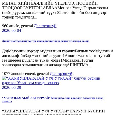
МЕТАН ХИЙН БАЯЛГИЙН ҮНЭЛГЭЭ, НӨӨЦИЙН
ТООЦООГ БҮРТГЭН АВЛААМонгол Улсад Газрын тосны
салбар үүсэж хөгжсөний түүхт 85 жилийн ойн босгон дээр
тодоор тэмдэглэгд...
960
article, general
Дэлгэрэнгүй
2026-06-04
Ашигт малтмалын тусгай зөвшөөрлийг цуцалсныг мэдэгдэж байна
Д/дМэдээний нэр/зар мэдээллийн гарчиг/Багцын тооМэдээний
ангилалфайлЗар мэдээний агуулга1Ашигт малтмалын тусгай
зөвшөөрөл цуцалсан тухай мэдээ1Мэдээлэл1Тусгай
зөвшөөрөл эзэмшигчдийн анхааралдАШИГТМА...
1077
announcement, general
Дэлгэрэнгүй
2026-05-29
“ХАРИУЦЛАГАТАЙ УУЛ УУРХАЙ” баруун бүсийн өдөрлөг Улаангом хотод
эхэллээ
“ХАРИУЦЛАГАТАЙ УУЛ УУРХАЙ” БАРУУН БҮСИЙН