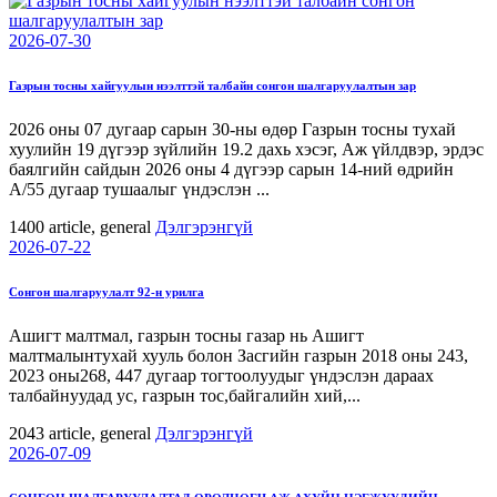
2026-07-30
Газрын тосны хайгуулын нээлттэй талбайн сонгон шалгаруулалтын зар
2026 оны 07 дугаар сарын 30-ны өдөр Газрын тосны тухай
хуулийн 19 дүгээр зүйлийн 19.2 дахь хэсэг, Аж үйлдвэр, эрдэс
баялгийн сайдын 2026 оны 4 дүгээр сарын 14-ний өдрийн
А/55 дугаар тушаалыг үндэслэн ...
1400
article, general
Дэлгэрэнгүй
2026-07-22
Сонгон шалгаруулалт 92-н урилга
Ашигт малтмал, газрын тосны газар нь Ашигт
малтмалынтухай хууль болон Засгийн газрын 2018 оны 243,
2023 оны268, 447 дугаар тогтоолуудыг үндэслэн дараах
талбайнуудад ус, газрын тос,байгалийн хий,...
2043
article, general
Дэлгэрэнгүй
2026-07-09