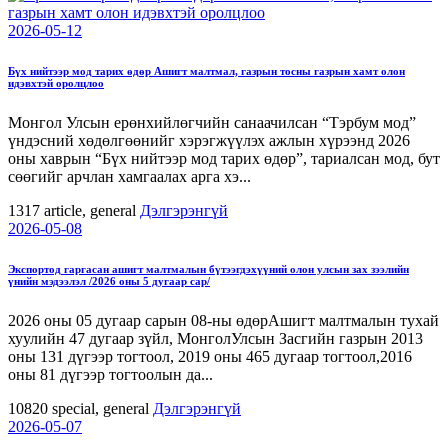
2026-05-12
Бүх нийтээр мод тарих өдөр Ашигт малтмал, газрын тосны газрын хамт олон
идэвхтэй оролцлоо
Монгол Улсын ерөнхийлөгчийн санаачилсан “Тэрбум мод”
үндэсний хөдөлгөөнийг хэрэгжүүлэх ажлын хүрээнд 2026
оны хаврын “Бүх нийтээр мод тарих өдөр”, тариалсан мод, бут
сөөгийг арчлан хамгаалах арга хэ...
1317
article, general
Дэлгэрэнгүй
2026-05-08
Экспортод гаргасан ашигт малтмалын бүтээгдэхүүний олон улсын зах зээлийн
үнийн мэдээлэл /2026 оны 5 дугаар сар/
2026 оны 05 дугаар сарын 08-ны өдөрАшигт малтмалын тухай
хуулийн 47 дугаар зүйл, МонголУлсын Засгийн газрын 2013
оны 131 дүгээр тогтоол, 2019 оны 465 дугаар тогтоол,2016
оны 81 дүгээр тогтоолын да...
10820
special, general
Дэлгэрэнгүй
2026-05-07