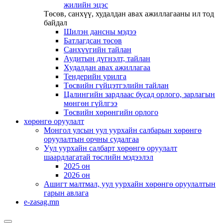
жилийн эцэс
Төсөв, санхүү, худалдан авах ажиллагааны ил тод
байдал
Шилэн дансны мэдээ
Батлагдсан төсөв
Санхүүгийн тайлан
Аудитын дүгнэлт, тайлан
Худалдан авах ажиллагаа
Тендерийн урилга
Төсвийн гүйцэтгэлийн тайлан
Цалингийн зардлаас бусад орлого, зарлагын
мөнгөн гүйлгээ
Төсвийн хөрөнгийн орлого
хөрөнгө оруулалт
Монгол улсын уул уурхайн салбарын хөрөнгө
оруулалтын орчны судалгаа
Уул уурхайн салбарт хөрөнгө оруулалт
шаардлагатай төслийн мэдээлэл
2025 он
2026 он
Ашигт малтмал, уул уурхайн хөрөнгө оруулалтын
гарын авлага
e-zasag.mn