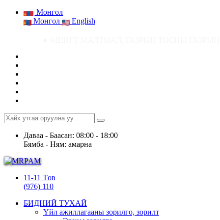
Монгол
Монгол
English
● АШИГТ МАЛТМАЛ, ГАЗРЫН ТОСНЫ ГАЗРЫН СТАТИСТИК МЭДЭЭ ● Аш
Даваа - Баасан: 08:00 - 18:00
Бямба - Ням: амарна
11-11 Төв
(976) 110
БИДНИЙ ТУХАЙ
Үйл ажиллагааны зорилго, зорилт