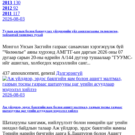
2013
130
2012
92
2011
117
2026-08-03
Уулын ажлын болон баяжуулах үйлдвэрийн үйл ажиллагааны төлөвлөгөө,
тайлантай танилцах тухай
Монгол Улсын Засгийн газраас санаачлан хэрэгжүүлж буй
"Чөлөөлье" аяны хүрээнд АМГТГ-ын даргын 2026 оны 07
дугаар сарын 20-ны өдрийн А/144 дүгээр тушаалаар "ГУУМС-
ийг ашиглах, холбогдох мэдээллийн санг...
437
announcement, general
Дэлгэрэнгүй
2026-08-03
Аж үйлдвэр, эрдэс баялгийн яам болон ашигт малтмал, газрын тосны газраас
шатахууны цаг үеийн асуудлаар мэдээлэл хийлээ
Шатахууны хангамж, нийлүүлэлт болон нөөцийн цаг үеийн
нөхцөл байдлын талаар Аж үйлдвэр, эрдэс баялгийн яамны
Төрийн нарийн бичгийн дарга Б.Дашпүрэв болон Ашигт