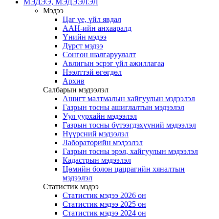
МЭДЭЭ, МЭДЭЭЛЭЛ
Мэдээ
Цаг үе, үйл явдал
ААН-ийн анхааралд
Үнийн мэдээ
Дүрст мэдээ
Сонгон шалгаруулалт
Авлигын эсрэг үйл ажиллагаа
Нээлттэй өгөгдөл
Архив
Салбарын мэдээлэл
Ашигт малтмалын хайгуулын мэдээлэл
Газрын тосны ашиглалтын мэдээлэл
Уул уурхайн мэдээлэл
Газрын тосны бүтээгдэхүүний мэдээлэл
Нүүрсний мэдээлэл
Лабораторийн мэдээлэл
Газрын тосны эрэл, хайгуулын мэдээлэл
Кадастрын мэдээлэл
Цөмийн болон цацрагийн хяналтын
мэдээлэл
Статистик мэдээ
Статистик мэдээ 2026 он
Статистик мэдээ 2025 он
Статистик мэдээ 2024 он