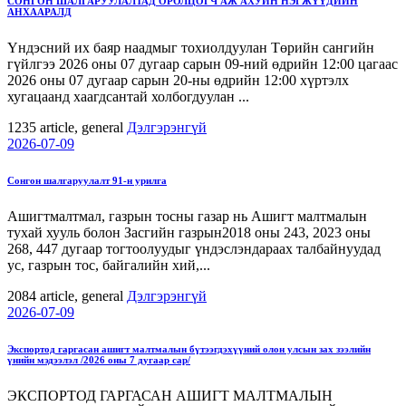
СОНГОН ШАЛГАРУУЛАЛТАД ОРОЛЦОГЧ АЖ АХУЙН НЭГЖҮҮДИЙН
АНХААРАЛД
Үндэсний их баяр наадмыг тохиолдуулан Төрийн сангийн
гүйлгээ 2026 оны 07 дугаар сарын 09-ний өдрийн 12:00 цагаас
2026 оны 07 дугаар сарын 20-ны өдрийн 12:00 хүртэлх
хугацаанд хаагдсантай холбогдуулан ...
1235
article, general
Дэлгэрэнгүй
2026-07-09
Сонгон шалгаруулалт 91-н урилга
Ашигтмалтмал, газрын тосны газар нь Ашигт малтмалын
тухай хууль болон Засгийн газрын2018 оны 243, 2023 оны
268, 447 дугаар тогтоолуудыг үндэслэндараах талбайнуудад
ус, газрын тос, байгалийн хий,...
2084
article, general
Дэлгэрэнгүй
2026-07-09
Экспортод гаргасан ашигт малтмалын бүтээгдэхүүний олон улсын зах зээлийн
үнийн мэдээлэл /2026 оны 7 дугаар сар/
ЭКСПОРТОД ГАРГАСАН АШИГТ МАЛТМАЛЫН