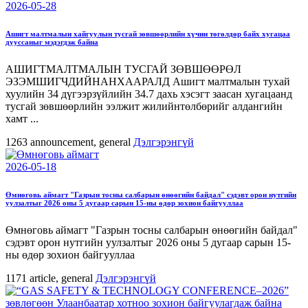
2026-05-28
Ашигт малтмалын хайгуулын тусгай зөвшөөрлийн хүчин төгөлдөр байх хугацаа
дууссаныг мэдэгдэж байна
АШИГТМАЛТМАЛЫН ТУСГАЙ ЗӨВШӨӨРӨЛ
ЭЗЭМШИГЧДИЙНАНХААРАЛД Ашигт малтмалын тухай
хуулийн 34 дүгээрзүйлийн 34.7 дахь хэсэгт заасан хугацаанд
тусгай зөвшөөрлийн ээлжит жилийнтөлбөрийг алдангийн
хамт ...
1263
announcement, general
Дэлгэрэнгүй
2026-05-18
Өмнөговь аймагт "Газрын тосны салбарын өнөөгийн байдал" сэдэвт орон нутгийн
уулзалтыг 2026 оны 5 дугаар сарын 15-ны өдөр зохион байгууллаа
Өмнөговь аймагт "Газрын тосны салбарын өнөөгийн байдал"
сэдэвт орон нутгийн уулзалтыг 2026 оны 5 дугаар сарын 15-
ны өдөр зохион байгууллаа
1171
article, general
Дэлгэрэнгүй