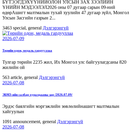
БҮТЭЭГДЭХҮҮНИЙОЛОН УЛСЫН ЗАХ ЗЭЭЛИЙН
ҮНИЙН МЭДЭЭЛЭЛ2026 оны 07 дугаар сарын 09-ний
өдөрАшигт малтмалын тухай хуулийн 47 дугаар зүйл, Монгол
Улсын Засгийн газрын 2...
3463
special, general
Дэлгэрэнгүй
2026-07-09
Төрийн одон, медаль гардууллаа
Тулгар төрийн 2235 жил, Их Монгол улс байгуулагдсаны 820
жилийн ой
563
article, general
Дэлгэрэнгүй
2026-07-08
ЭБМЗ-ийн салбар хуралдааны зар /2026.07.09/
Эрдэс баялгийн мэргэжлийн зөвлөлийнашигт малтмалын
хайгуулын
1091
announcement, general
Дэлгэрэнгүй
2026-07-08