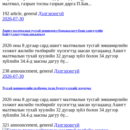
малтмал, газрын тосны газрын дарга П.Бая...
192
article, general
Дэлгэрэнгүй
2026-07-30
Ашигт малтмалын тусгай зөвшөөрөл барьцаалагч банк санхүүгийн
байгууллагуудын анхааралд
2026 оны 8 дугаар сард ашигт малтмалын тусгай зөвшөөрлийн
ээлжит жилийн төлбөрийг хүснэгтэд заасан хугацаанд Ашигт
малтмалын тухай хуулийн 32 дугаар зүйл болон 34 дүгээр
зүйлийн 34.4-д заасны дагуу бү...
238
announcement, general
Дэлгэрэнгүй
2026-07-30
Тусгай зөвшөөрлийн төлбөрөө төлж бүртгүүлэхийг мэдэгдье
2026 оны 8 дугаар сард ашигт малтмалын тусгай зөвшөөрлийн
ээлжит жилийн төлбөрийг хүснэгтэд заасан хугацаанд Ашигт
малтмалын тухай хуулийн 32 дугаар зүйл болон 34 дүгээр
зүйлийн 34.4-д заасны дагуу бү...
321
announcement, general
Дэлгэрэнгүй