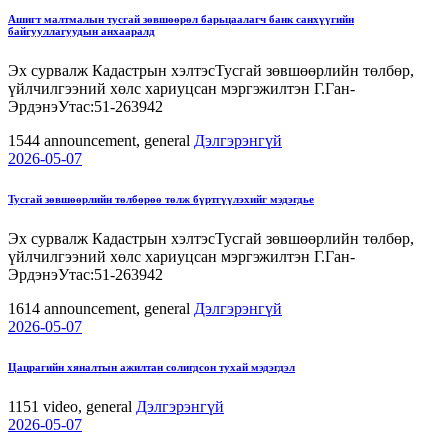
Ашигт малтмалын тусгай зөвшөөрөл барьцаалагч банк санхүүгийн
байгууллагуудын анхааралд
Эх сурвалж Кадастрын хэлтэсТусгай зөвшөөрлийн төлбөр,
үйлчилгээний хөлс хариуцсан мэргэжилтэн Г.Ган-
ЭрдэнэУтас:51-263942
1544
announcement, general
Дэлгэрэнгүй
2026-05-07
Тусгай зөвшөөрлийн төлбөрөө төлж бүртгүүлэхийг мэдэгдье
Эх сурвалж Кадастрын хэлтэсТусгай зөвшөөрлийн төлбөр,
үйлчилгээний хөлс хариуцсан мэргэжилтэн Г.Ган-
ЭрдэнэУтас:51-263942
1614
announcement, general
Дэлгэрэнгүй
2026-05-07
Цацрагийн хяналтын ажилтан солигдсон тухай мэдэгдэл
1151
video, general
Дэлгэрэнгүй
2026-05-07