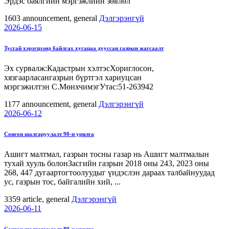
Эрдэс баялгийн мэргэжлийн зөвлөл
1603
announcement, general
Дэлгэрэнгүй
2026-06-15
Тусгай хэрэгцээнд байлгах хугацаа дууссан газрын жагсаалт
Эх сурвалж:Кадастрын хэлтэсХориглосон,
хязгаарласангазрын бүртгэл хариуцсан
мэргэжилтэн С.МөнхчимэгУтас:51-263942
1177
announcement, general
Дэлгэрэнгүй
2026-06-12
Сонгон шалгаруулалт 90-н урилга
Ашигт малтмал, газрын тосны газар нь Ашигт малтмалын
тухай хууль болонЗасгийн газрын 2018 оны 243, 2023 оны
268, 447 дугаартогтоолуудыг үндэслэн дараах талбайнуудад
ус, газрын тос, байгалийн хий, ...
3359
article, general
Дэлгэрэнгүй
2026-06-11
Сонгон шалгаруулалт 89-н урилга