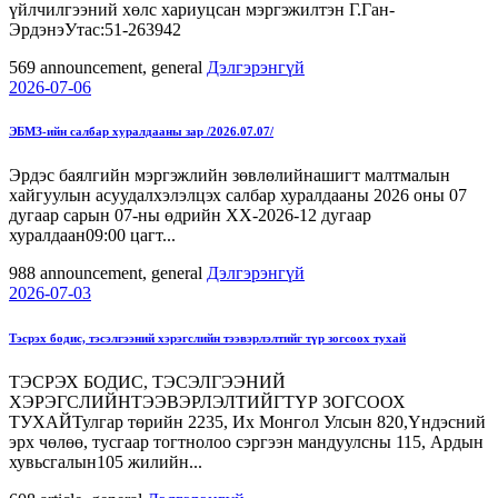
үйлчилгээний хөлс хариуцсан мэргэжилтэн Г.Ган-
ЭрдэнэУтас:51-263942
569
announcement, general
Дэлгэрэнгүй
2026-07-06
ЭБМЗ-ийн салбар хуралдааны зар /2026.07.07/
Эрдэс баялгийн мэргэжлийн зөвлөлийнашигт малтмалын
хайгуулын асуудалхэлэлцэх салбар хуралдааны 2026 оны 07
дугаар сарын 07-ны өдрийн ХХ-2026-12 дугаар
хуралдаан09:00 цагт...
988
announcement, general
Дэлгэрэнгүй
2026-07-03
Тэсрэх бодис, тэсэлгээний хэрэгслийн тээвэрлэлтийг түр зогсоох тухай
ТЭСРЭХ БОДИС, ТЭСЭЛГЭЭНИЙ
ХЭРЭГСЛИЙНТЭЭВЭРЛЭЛТИЙГТҮР ЗОГСООХ
ТУХАЙТулгар төрийн 2235, Их Монгол Улсын 820,Үндэсний
эрх чөлөө, тусгаар тогтнолоо сэргээн мандуулсны 115, Ардын
хувьсгалын105 жилийн...