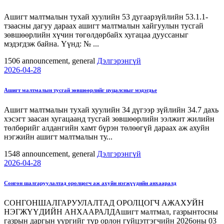
Ашигт малтмалын тухай хуулийн 53 дугаарзүйлийн 53.1.1-
тзаасны дагуу дараах ашигт малтмалын хайгуулын тусгай
зөвшөөрлийн хүчин төгөлдөрбайх хугацаа дууссаныг
мэдэгдэж байна. Үүнд: № ...
1506
announcement, general
Дэлгэрэнгүй
2026-04-28
Ашигт малтмалын тусгай зөвшөөрлийг цуцалсныг мэдэгдье
Ашигт малтмалын тухай хуулийн 34 дүгээр зүйлийн 34.7 дахь
хэсэгт заасан хугацаанд тусгай зөвшөөрлийн ээлжит жилийн
төлбөрийг алдангийн хамт бүрэн төлөөгүй дараах аж ахуйн
нэгжийн ашигт малтмалын ту...
1548
announcement, general
Дэлгэрэнгүй
2026-04-28
Сонгон шалгаруулалтад оролцогч аж ахуйн нэгжүүдийн анхааралд
СОНГОНШАЛГАРУУЛАЛТАД ОРОЛЦОГЧ АЖАХУЙН
НЭГЖҮҮДИЙН АНХААРАЛДАшигт малтмал, газрынтосны
газрын даргын үүргийг түр орлон гүйцэтгэгчийн 2026оны 03