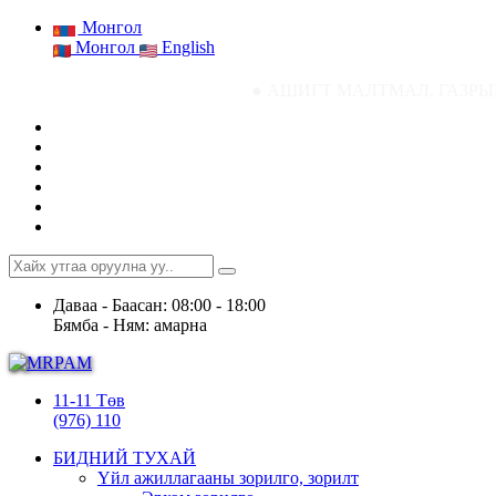
Монгол
Монгол
English
● АШИГТ МАЛТМАЛ, ГАЗРЫН ТОСНЫ ГАЗ
Даваа - Баасан: 08:00 - 18:00
Бямба - Ням: амарна
11-11 Төв
(976) 110
БИДНИЙ ТУХАЙ
Үйл ажиллагааны зорилго, зорилт