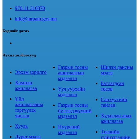
976-11-310370
info@mrpam.gov.mn
Биднийг дагах
Чухал холбоосууд
Газрын тосны
Шилэн дансны
Эрхэм зорилго
ашиглалтын
мэдээ
мэдээлэл
Хамтын
Батлагдсан
ажиллагаа
Уул уурхайн
төсөв
мэдээлэл
Үйл
Санхүүгийн
ажиллагааны
Газрын тосны
тайлан
тэргүүлэх
бүтээгдэхүүний
чиглэл
Худалдан авах
мэдээлэл
ажиллагаа
Хууль
Нүүрсний
Төсвийн
мэдээлэл
Дүрст мэдээ
гүйцэтгэлийн