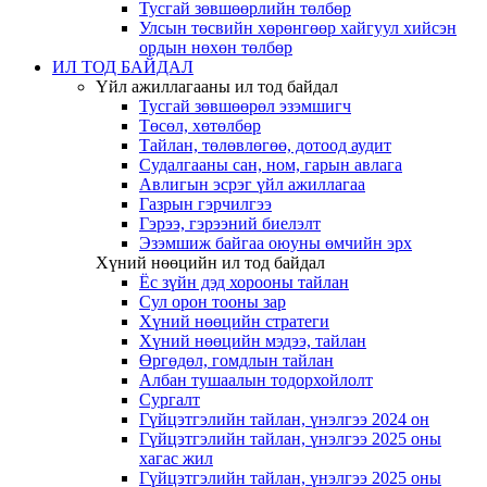
Тусгай зөвшөөрлийн төлбөр
Улсын төсвийн хөрөнгөөр хайгуул хийсэн
ордын нөхөн төлбөр
ИЛ ТОД БАЙДАЛ
Үйл ажиллагааны ил тод байдал
Тусгай зөвшөөрөл эзэмшигч
Төсөл, хөтөлбөр
Тайлан, төлөвлөгөө, дотоод аудит
Судалгааны сан, ном, гарын авлага
Авлигын эсрэг үйл ажиллагаа
Газрын гэрчилгээ
Гэрээ, гэрээний биелэлт
Эзэмшиж байгаа оюуны өмчийн эрх
Хүний нөөцийн ил тод байдал
Ёс зүйн дэд хорооны тайлан
Сул орон тооны зар
Хүний нөөцийн стратеги
Хүний нөөцийн мэдээ, тайлан
Өргөдөл, гомдлын тайлан
Албан тушаалын тодорхойлолт
Сургалт
Гүйцэтгэлийн тайлан, үнэлгээ 2024 он
Гүйцэтгэлийн тайлан, үнэлгээ 2025 оны
хагас жил
Гүйцэтгэлийн тайлан, үнэлгээ 2025 оны