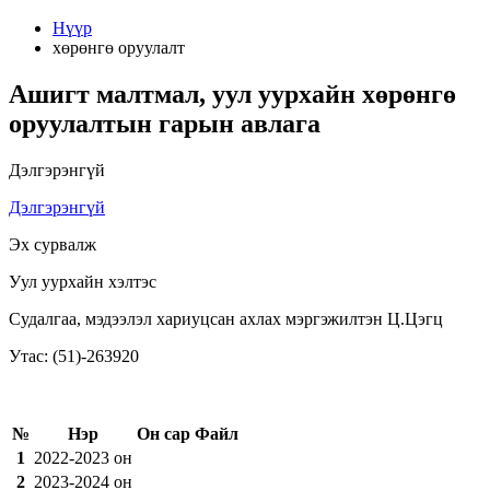
Нүүр
хөрөнгө оруулалт
Ашигт малтмал, уул уурхайн хөрөнгө
оруулалтын гарын авлага
Дэлгэрэнгүй
Дэлгэрэнгүй
Эх сурвалж
Уул уурхайн хэлтэс
Судалгаа, мэдээлэл хариуцсан ахлах мэргэжилтэн Ц.Цэгц
Утас: (51)-263920
№
Нэр
Он сар
Файл
1
2022-2023 он
2
2023-2024 он