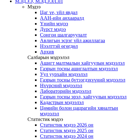
МЭДЭЭ, МЭДЭЭЛЭЛ
Мэдээ
Цаг үе, үйл явдал
ААН-ийн анхааралд
Үнийн мэдээ
Дүрст мэдээ
Сонгон шалгаруулалт
Авлигын эсрэг үйл ажиллагаа
Нээлттэй өгөгдөл
Архив
Салбарын мэдээлэл
Ашигт малтмалын хайгуулын мэдээлэл
Газрын тосны ашиглалтын мэдээлэл
Уул уурхайн мэдээлэл
Газрын тосны бүтээгдэхүүний мэдээлэл
Нүүрсний мэдээлэл
Лабораторийн мэдээлэл
Газрын тосны эрэл, хайгуулын мэдээлэл
Кадастрын мэдээлэл
Цөмийн болон цацрагийн хяналтын
мэдээлэл
Статистик мэдээ
Статистик мэдээ 2026 он
Статистик мэдээ 2025 он
Статистик мэдээ 2024 он