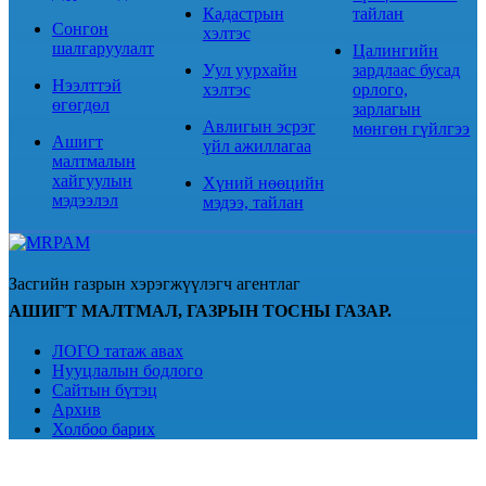
Кадастрын
тайлан
Сонгон
хэлтэс
шалгаруулалт
Цалингийн
Уул уурхайн
зардлаас бусад
Нээлттэй
хэлтэс
орлого,
өгөгдөл
зарлагын
Авлигын эсрэг
мөнгөн гүйлгээ
Ашигт
үйл ажиллагаа
малтмалын
хайгуулын
Хүний нөөцийн
мэдээлэл
мэдээ, тайлан
Засгийн газрын хэрэгжүүлэгч агентлаг
АШИГТ МАЛТМАЛ, ГАЗРЫН ТОСНЫ ГАЗАР.
ЛОГО татаж авах
Нууцлалын бодлого
Сайтын бүтэц
Архив
Холбоо барих