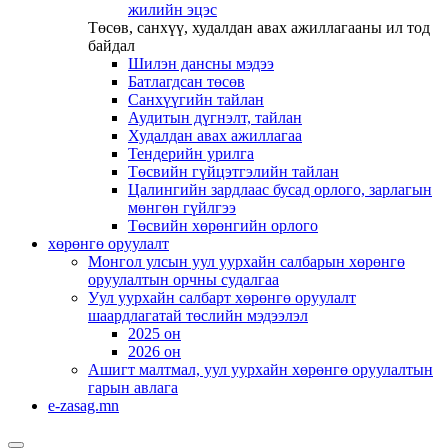
жилийн эцэс
Төсөв, санхүү, худалдан авах ажиллагааны ил тод
байдал
Шилэн дансны мэдээ
Батлагдсан төсөв
Санхүүгийн тайлан
Аудитын дүгнэлт, тайлан
Худалдан авах ажиллагаа
Тендерийн урилга
Төсвийн гүйцэтгэлийн тайлан
Цалингийн зардлаас бусад орлого, зарлагын
мөнгөн гүйлгээ
Төсвийн хөрөнгийн орлого
хөрөнгө оруулалт
Монгол улсын уул уурхайн салбарын хөрөнгө
оруулалтын орчны судалгаа
Уул уурхайн салбарт хөрөнгө оруулалт
шаардлагатай төслийн мэдээлэл
2025 он
2026 он
Ашигт малтмал, уул уурхайн хөрөнгө оруулалтын
гарын авлага
e-zasag.mn