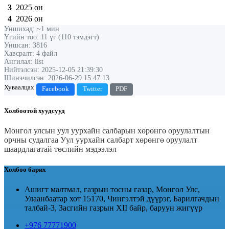
3
2025 он
4
2026 он
Уншихад: ~1 мин
Үгийн тоо: 11 үг (110 тэмдэгт)
Уншсан: 3816
Хавсралт: 4 файл
Ангилал: list
Нийтэлсэн: 2025-12-05 21:39:30
Шинэчилсэн: 2026-06-29 15:47:13
Хуваалцах
Facebook
Twitter
PDF
Холбоотой хуудсууд
Монгол улсын уул уурхайн салбарын хөрөнгө оруулалтын
орчны судалгаа
Уул уурхайн салбарт хөрөнгө оруулалт
шаардлагатай төслийн мэдээлэл
Холбоо барих
Ашигт малтмал, газрын тосны газар, Монгол Улс,
Улаанбаатар хот 15170, Чингэлтэй дүүрэг, Барилгачдын
талбай-3, Засгийн газрын XII байр, баруун жигүүр
+976 77771900