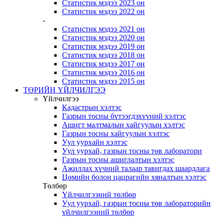
Статистик мэдээ 2023 он
Статистик мэдээ 2022 он
-
Статистик мэдээ 2021 он
Статистик мэдээ 2020 он
Статистик мэдээ 2019 он
Статистик мэдээ 2018 он
Статистик мэдээ 2017 он
Статистик мэдээ 2016 он
Статистик мэдээ 2015 он
ТӨРИЙН ҮЙЛЧИЛГЭЭ
Үйлчилгээ
Кадастрын хэлтэс
Газрын тосны бүтээгдэхүүний хэлтэс
Ашигт малтмалын хайгуулын хэлтэс
Газрын тосны хайгуулын хэлтэс
Уул уурхайн хэлтэс
Уул уурхай, газрын тосны төв лаборатори
Газрын тосны ашиглалтын хэлтэс
Ажиллах хүчний талаар тавигдах шаардлага
Цөмийн болон цацрагийн хяналтын хэлтэс
Төлбөр
Үйлчилгээний төлбөр
Уул уурхай, газрын тосны төв лабораторийн
үйлчилгээний төлбөр