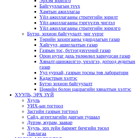
Эрхэм зорилго
Байгууллагын түүх
Хамтын ажиллагаа
Үйл ажиллагааны стратегийн зорилт
Үйл ажиллагааны тэргүүлэх чиглэл
Үйл ажиллагааны стратегийн зорилго
Бүтэц, зохион байгуулалт, чиг үүрэг
Төрийн захиргааны удирдлагын газар
Хайгуул, ашиглалтын газар
Газрын тос, бүтээгдэхүүний газар
Орон нутаг дахь төлөөлөл хариуцсан газар
Хяналт-шинжилгээ, үнэлгээ, дотоод аудитын
газар
Уул уурхай, газрын тосны төв лаборатори
Кадастрын хэлтэс
Бүтэц зохион байгуулалт
Цөмийн болон цацрагийн хяналтын хэлтэс
ХУУЛЬ, ЭРХ ЗҮЙ
Хууль
УИХ-ын тогтоол
Засгийн газрын тогтоол
Сайд, агентлагийн даргын тушаал
Дүрэм, журам, заавар
Хууль, эрх зүйн баримт бичгийн төсөл
Лавлагаа