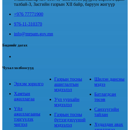
талбай-3, Засгийн газрын XII байр, баруун жигүүр
+976 77771900
976-11-310370
info@mrpam.gov.mn
Биднийг дагах
Чухал холбоосууд
Газрын тосны
Шилэн дансны
Эрхэм зорилго
ашиглалтын
мэдээ
мэдээлэл
Хамтын
Батлагдсан
ажиллагаа
Уул уурхайн
төсөв
мэдээлэл
Үйл
Санхүүгийн
ажиллагааны
Газрын тосны
тайлан
тэргүүлэх
бүтээгдэхүүний
чиглэл
Худалдан авах
мэдээлэл
ажиллагаа