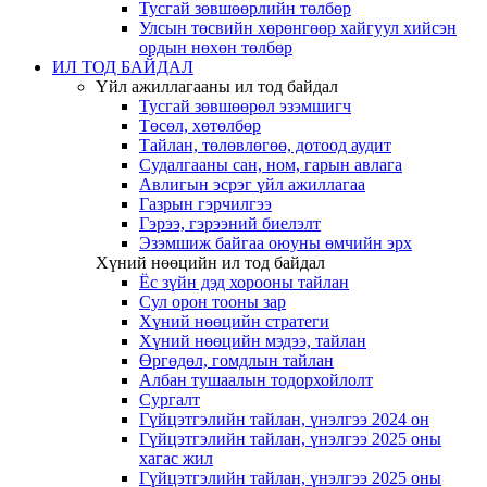
Тусгай зөвшөөрлийн төлбөр
Улсын төсвийн хөрөнгөөр хайгуул хийсэн
ордын нөхөн төлбөр
ИЛ ТОД БАЙДАЛ
Үйл ажиллагааны ил тод байдал
Тусгай зөвшөөрөл эзэмшигч
Төсөл, хөтөлбөр
Тайлан, төлөвлөгөө, дотоод аудит
Судалгааны сан, ном, гарын авлага
Авлигын эсрэг үйл ажиллагаа
Газрын гэрчилгээ
Гэрээ, гэрээний биелэлт
Эзэмшиж байгаа оюуны өмчийн эрх
Хүний нөөцийн ил тод байдал
Ёс зүйн дэд хорооны тайлан
Сул орон тооны зар
Хүний нөөцийн стратеги
Хүний нөөцийн мэдээ, тайлан
Өргөдөл, гомдлын тайлан
Албан тушаалын тодорхойлолт
Сургалт
Гүйцэтгэлийн тайлан, үнэлгээ 2024 он
Гүйцэтгэлийн тайлан, үнэлгээ 2025 оны
хагас жил
Гүйцэтгэлийн тайлан, үнэлгээ 2025 оны