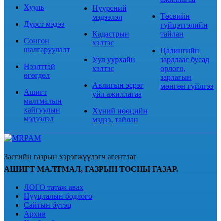
Хууль
Нүүрсний
Төсвийн
мэдээлэл
Дүрст мэдээ
гүйцэтгэлийн
Кадастрын
тайлан
Сонгон
хэлтэс
шалгаруулалт
Цалингийн
Уул уурхайн
зардлаас бусад
Нээлттэй
хэлтэс
орлого,
өгөгдөл
зарлагын
Авлигын эсрэг
мөнгөн гүйлгээ
Ашигт
үйл ажиллагаа
малтмалын
хайгуулын
Хүний нөөцийн
мэдээлэл
мэдээ, тайлан
Засгийн газрын хэрэгжүүлэгч агентлаг
АШИГТ МАЛТМАЛ, ГАЗРЫН ТОСНЫ ГАЗАР.
ЛОГО татаж авах
Нууцлалын бодлого
Сайтын бүтэц
Архив