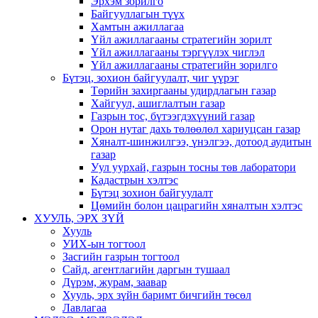
Эрхэм зорилго
Байгууллагын түүх
Хамтын ажиллагаа
Үйл ажиллагааны стратегийн зорилт
Үйл ажиллагааны тэргүүлэх чиглэл
Үйл ажиллагааны стратегийн зорилго
Бүтэц, зохион байгуулалт, чиг үүрэг
Төрийн захиргааны удирдлагын газар
Хайгуул, ашиглалтын газар
Газрын тос, бүтээгдэхүүний газар
Орон нутаг дахь төлөөлөл хариуцсан газар
Хяналт-шинжилгээ, үнэлгээ, дотоод аудитын
газар
Уул уурхай, газрын тосны төв лаборатори
Кадастрын хэлтэс
Бүтэц зохион байгуулалт
Цөмийн болон цацрагийн хяналтын хэлтэс
ХУУЛЬ, ЭРХ ЗҮЙ
Хууль
УИХ-ын тогтоол
Засгийн газрын тогтоол
Сайд, агентлагийн даргын тушаал
Дүрэм, журам, заавар
Хууль, эрх зүйн баримт бичгийн төсөл
Лавлагаа