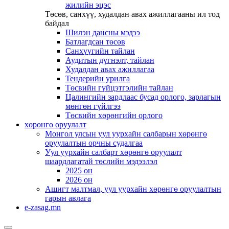
жилийн эцэс
Төсөв, санхүү, худалдан авах ажиллагааны ил тод
байдал
Шилэн дансны мэдээ
Батлагдсан төсөв
Санхүүгийн тайлан
Аудитын дүгнэлт, тайлан
Худалдан авах ажиллагаа
Тендерийн урилга
Төсвийн гүйцэтгэлийн тайлан
Цалингийн зардлаас бусад орлого, зарлагын
мөнгөн гүйлгээ
Төсвийн хөрөнгийн орлого
хөрөнгө оруулалт
Монгол улсын уул уурхайн салбарын хөрөнгө
оруулалтын орчны судалгаа
Уул уурхайн салбарт хөрөнгө оруулалт
шаардлагатай төслийн мэдээлэл
2025 он
2026 он
Ашигт малтмал, уул уурхайн хөрөнгө оруулалтын
гарын авлага
e-zasag.mn