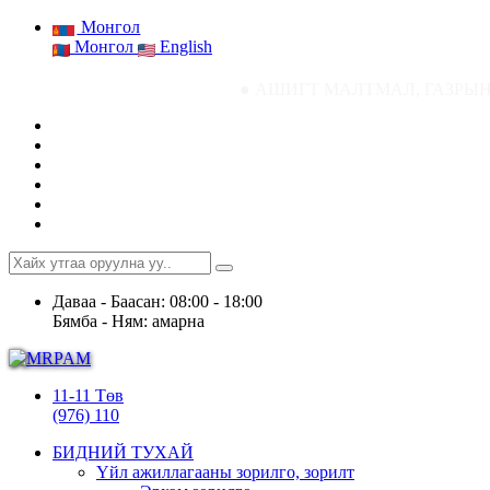
Монгол
Монгол
English
● АШИГТ МАЛТМАЛ, ГАЗРЫН ТОСНЫ ГАЗР
Даваа - Баасан: 08:00 - 18:00
Бямба - Ням: амарна
11-11 Төв
(976) 110
БИДНИЙ ТУХАЙ
Үйл ажиллагааны зорилго, зорилт