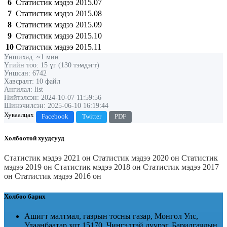
6
Статистик мэдээ
2015.07
7
Статистик мэдээ
2015.08
8
Статистик мэдээ
2015.09
9
Статистик мэдээ
2015.10
10
Статистик мэдээ
2015.11
Уншихад: ~1 мин
Үгийн тоо: 15 үг (130 тэмдэгт)
Уншсан: 6742
Хавсралт: 10 файл
Ангилал: list
Нийтэлсэн: 2024-10-07 11:59:56
Шинэчилсэн: 2025-06-10 16:19:44
Хуваалцах
Facebook
Twitter
PDF
Холбоотой хуудсууд
Статистик мэдээ 2021 он
Статистик мэдээ 2020 он
Статистик
мэдээ 2019 он
Статистик мэдээ 2018 он
Статистик мэдээ 2017
он
Статистик мэдээ 2016 он
Холбоо барих
Ашигт малтмал, газрын тосны газар, Монгол Улс,
Улаанбаатар хот 15170, Чингэлтэй дүүрэг, Барилгачдын