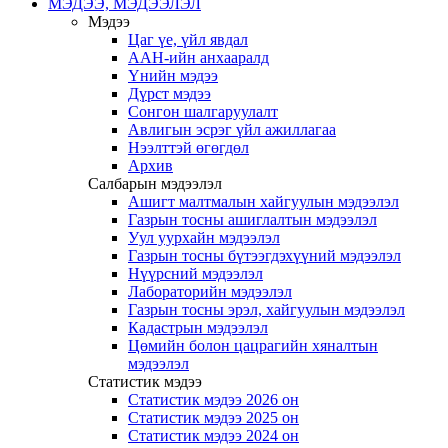
МЭДЭЭ, МЭДЭЭЛЭЛ
Мэдээ
Цаг үе, үйл явдал
ААН-ийн анхааралд
Үнийн мэдээ
Дүрст мэдээ
Сонгон шалгаруулалт
Авлигын эсрэг үйл ажиллагаа
Нээлттэй өгөгдөл
Архив
Салбарын мэдээлэл
Ашигт малтмалын хайгуулын мэдээлэл
Газрын тосны ашиглалтын мэдээлэл
Уул уурхайн мэдээлэл
Газрын тосны бүтээгдэхүүний мэдээлэл
Нүүрсний мэдээлэл
Лабораторийн мэдээлэл
Газрын тосны эрэл, хайгуулын мэдээлэл
Кадастрын мэдээлэл
Цөмийн болон цацрагийн хяналтын
мэдээлэл
Статистик мэдээ
Статистик мэдээ 2026 он
Статистик мэдээ 2025 он
Статистик мэдээ 2024 он