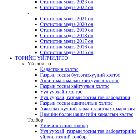
Статистик мэдээ 2023 он
Статистик мэдээ 2022 он
-
Статистик мэдээ 2021 он
Статистик мэдээ 2020 он
Статистик мэдээ 2019 он
Статистик мэдээ 2018 он
Статистик мэдээ 2017 он
Статистик мэдээ 2016 он
Статистик мэдээ 2015 он
ТӨРИЙН ҮЙЛЧИЛГЭЭ
Үйлчилгээ
Кадастрын хэлтэс
Газрын тосны бүтээгдэхүүний хэлтэс
Ашигт малтмалын хайгуулын хэлтэс
Газрын тосны хайгуулын хэлтэс
Уул уурхайн хэлтэс
Уул уурхай, газрын тосны төв лаборатори
Газрын тосны ашиглалтын хэлтэс
Ажиллах хүчний талаар тавигдах шаардлага
Цөмийн болон цацрагийн хяналтын хэлтэс
Төлбөр
Үйлчилгээний төлбөр
Уул уурхай, газрын тосны төв лабораторийн
үйлчилгээний төлбөр