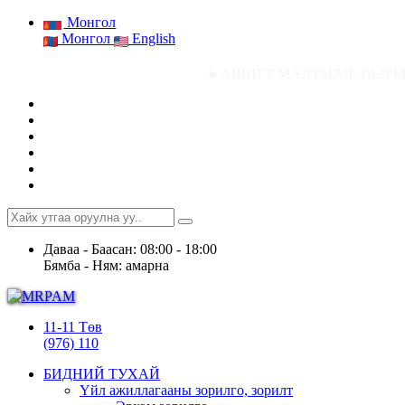
Монгол
Монгол
English
● АШИГТ МАЛТМАЛ, ГАЗРЫН ТОСНЫ ГАЗРЫН 
Даваа - Баасан: 08:00 - 18:00
Бямба - Ням: амарна
11-11 Төв
(976) 110
БИДНИЙ ТУХАЙ
Үйл ажиллагааны зорилго, зорилт