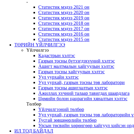
-
Статистик мэдээ 2021 он
Статистик мэдээ 2020 он
Статистик мэдээ 2019 он
Статистик мэдээ 2018 он
Статистик мэдээ 2017 он
Статистик мэдээ 2016 он
Статистик мэдээ 2015 он
ТӨРИЙН ҮЙЛЧИЛГЭЭ
Үйлчилгээ
Кадастрын хэлтэс
Газрын тосны бүтээгдэхүүний хэлтэс
Ашигт малтмалын хайгуулын хэлтэс
Газрын тосны хайгуулын хэлтэс
Уул уурхайн хэлтэс
Уул уурхай, газрын тосны төв лаборатори
Газрын тосны ашиглалтын хэлтэс
Ажиллах хүчний талаар тавигдах шаардлага
Цөмийн болон цацрагийн хяналтын хэлтэс
Төлбөр
Үйлчилгээний төлбөр
Уул уурхай, газрын тосны төв лабораторийн 
Тусгай зөвшөөрлийн төлбөр
Улсын төсвийн хөрөнгөөр хайгуул хийсэн ор
ИЛ ТОД БАЙДАЛ