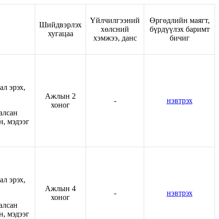
Үйлчилгээний
Өргөдлийн маягт,
Шийдвэрлэх
хөлсний
бүрдүүлэх баримт
хугацаа
хэмжээ, данс
бичиг
л эрэх,
Ажлын 2
-
нэвтрэх
хоног
алсан
, мэдээг
л эрэх,
Ажлын 4
-
нэвтрэх
хоног
алсан
, мэдээг