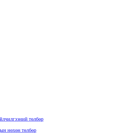
үйлчилгээний төлбөр
дын нөхөн төлбөр