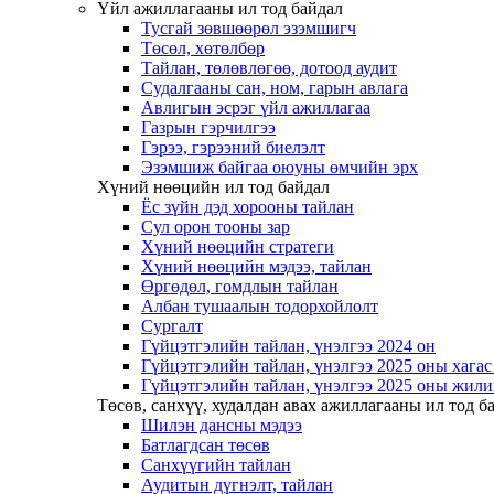
Үйл ажиллагааны ил тод байдал
Тусгай зөвшөөрөл эзэмшигч
Төсөл, хөтөлбөр
Тайлан, төлөвлөгөө, дотоод аудит
Судалгааны сан, ном, гарын авлага
Авлигын эсрэг үйл ажиллагаа
Газрын гэрчилгээ
Гэрээ, гэрээний биелэлт
Эзэмшиж байгаа оюуны өмчийн эрх
Хүний нөөцийн ил тод байдал
Ёс зүйн дэд хорооны тайлан
Сул орон тооны зар
Хүний нөөцийн стратеги
Хүний нөөцийн мэдээ, тайлан
Өргөдөл, гомдлын тайлан
Албан тушаалын тодорхойлолт
Сургалт
Гүйцэтгэлийн тайлан, үнэлгээ 2024 он
Гүйцэтгэлийн тайлан, үнэлгээ 2025 оны хага
Гүйцэтгэлийн тайлан, үнэлгээ 2025 оны жили
Төсөв, санхүү, худалдан авах ажиллагааны ил тод б
Шилэн дансны мэдээ
Батлагдсан төсөв
Санхүүгийн тайлан
Аудитын дүгнэлт, тайлан