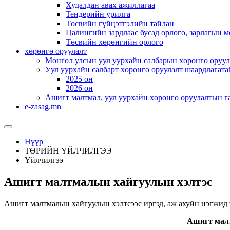
Худалдан авах ажиллагаа
Тендерийн урилга
Төсвийн гүйцэтгэлийн тайлан
Цалингийн зардлаас бусад орлого, зарлагын м
Төсвийн хөрөнгийн орлого
хөрөнгө оруулалт
Монгол улсын уул уурхайн салбарын хөрөнгө оруул
Уул уурхайн салбарт хөрөнгө оруулалт шаардлагата
2025 он
2026 он
Ашигт малтмал, уул уурхайн хөрөнгө оруулалтын г
e-zasag.mn
Нүүр
ТӨРИЙН ҮЙЛЧИЛГЭЭ
Үйлчилгээ
Ашигт малтмалын хайгуулын хэлтэс
Ашигт малтмалын хайгуулын хэлтсээс иргэд, аж ахуйн нэгжид 
Ашигт мал