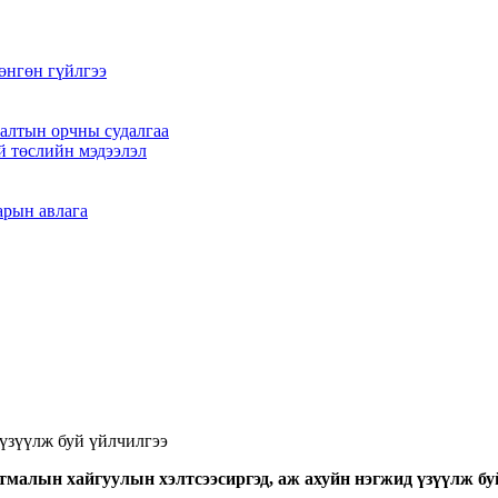
өнгөн гүйлгээ
алтын орчны судалгаа
й төслийн мэдээлэл
арын авлага
үзүүлж буй үйлчилгээ
тмалын хайгуулын хэлтсээс
иргэд, аж ахуйн нэгжид үзүүлж бу