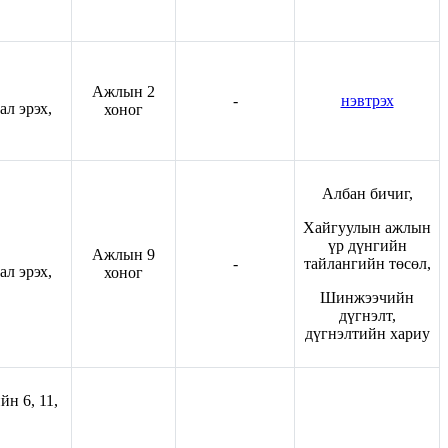
Ажлын 2
-
нэвтрэх
л эрэх,
хоног
Албан бичиг,
Хайгуулын ажлын
үр дүнгийн
Ажлын 9
-
тайлангийн төсөл,
л эрэх,
хоног
Шинжээчийн
дүгнэлт,
дүгнэлтийн хариу
н 6, 11,