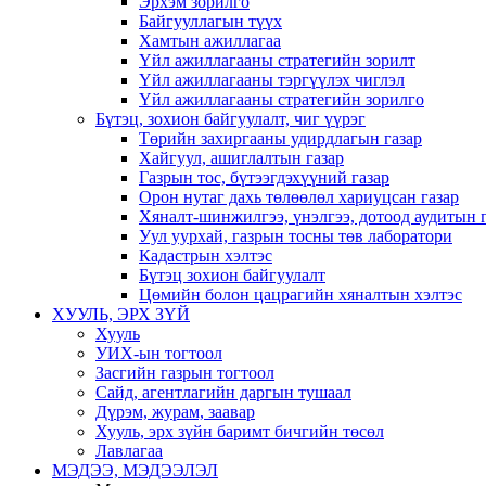
Эрхэм зорилго
Байгууллагын түүх
Хамтын ажиллагаа
Үйл ажиллагааны стратегийн зорилт
Үйл ажиллагааны тэргүүлэх чиглэл
Үйл ажиллагааны стратегийн зорилго
Бүтэц, зохион байгуулалт, чиг үүрэг
Төрийн захиргааны удирдлагын газар
Хайгуул, ашиглалтын газар
Газрын тос, бүтээгдэхүүний газар
Орон нутаг дахь төлөөлөл хариуцсан газар
Хяналт-шинжилгээ, үнэлгээ, дотоод аудитын 
Уул уурхай, газрын тосны төв лаборатори
Кадастрын хэлтэс
Бүтэц зохион байгуулалт
Цөмийн болон цацрагийн хяналтын хэлтэс
ХУУЛЬ, ЭРХ ЗҮЙ
Хууль
УИХ-ын тогтоол
Засгийн газрын тогтоол
Сайд, агентлагийн даргын тушаал
Дүрэм, журам, заавар
Хууль, эрх зүйн баримт бичгийн төсөл
Лавлагаа
МЭДЭЭ, МЭДЭЭЛЭЛ