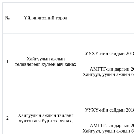
№
Үйлчилгээний төрөл
УУХҮ-ийн сайдын 2018-
Хайгуулын ажлын
1
төлөвлөгөөг хүлээн авч хянах
АМГТГ-ын даргын 202
Хайгуул, уулын ажлын б
УУХҮ-ийн сайдын 2018-
Хайгуулын ажлын тайланг
2
хүлээн авч бүртгэх, хянах,
АМГТГ-ын даргын 202
Хайгуул, уулын ажлын б