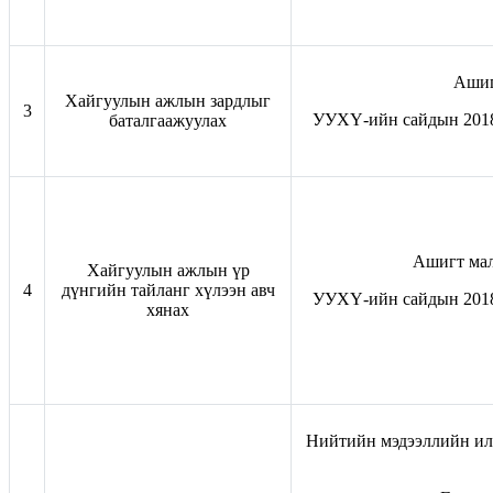
Ашиг
Хайгуулын ажлын зардлыг
3
УУХҮ-ийн сайдын 2018-
баталгаажуулах
Ашигт малт
Хайгуулын ажлын үр
4
дүнгийн тайланг хүлээн авч
УУХҮ-ийн сайдын 2018-
хянах
Нийтийн мэдээллийн ил 