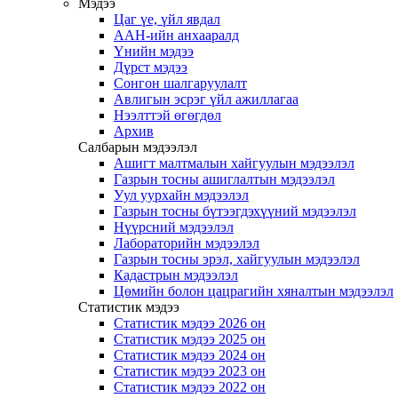
Мэдээ
Цаг үе, үйл явдал
ААН-ийн анхааралд
Үнийн мэдээ
Дүрст мэдээ
Сонгон шалгаруулалт
Авлигын эсрэг үйл ажиллагаа
Нээлттэй өгөгдөл
Архив
Салбарын мэдээлэл
Ашигт малтмалын хайгуулын мэдээлэл
Газрын тосны ашиглалтын мэдээлэл
Уул уурхайн мэдээлэл
Газрын тосны бүтээгдэхүүний мэдээлэл
Нүүрсний мэдээлэл
Лабораторийн мэдээлэл
Газрын тосны эрэл, хайгуулын мэдээлэл
Кадастрын мэдээлэл
Цөмийн болон цацрагийн хяналтын мэдээлэл
Статистик мэдээ
Статистик мэдээ 2026 он
Статистик мэдээ 2025 он
Статистик мэдээ 2024 он
Статистик мэдээ 2023 он
Статистик мэдээ 2022 он