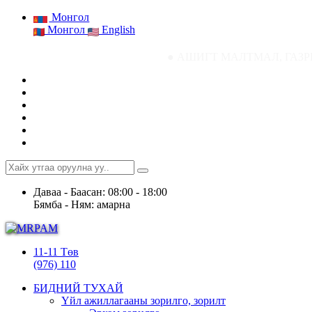
Монгол
Монгол
English
● АШИГТ МАЛТМАЛ, ГАЗРЫН ТОСНЫ ГАЗ
Даваа - Баасан: 08:00 - 18:00
Бямба - Ням: амарна
11-11 Төв
(976) 110
БИДНИЙ ТУХАЙ
Үйл ажиллагааны зорилго, зорилт