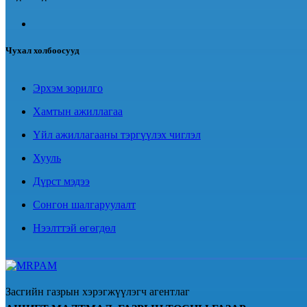
Чухал холбоосууд
Эрхэм зорилго
Хамтын ажиллагаа
Үйл ажиллагааны тэргүүлэх чиглэл
Хууль
Дүрст мэдээ
Сонгон шалгаруулалт
Нээлттэй өгөгдөл
Засгийн газрын хэрэгжүүлэгч агентлаг