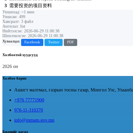
3
需要投资的项目资料
Уншихад: ~1 мин
Уншсан: 499
Хавсралт: 3 файл
Ангилал: list
Нийтэлсэн: 2026-06-29 11:00:38
Шинэчилсэн: 2026-06-29 11:00:38
Хуваалцах
Facebook
Twitter
PDF
Холбоотой хуудсууд
2026 он
Холбоо барих
Ашигт малтмал, газрын тосны газар, Монгол Улс, Улаанба
+976 77771900
976-11-310370
info@mrpam.gov.mn
Биднийг дагах