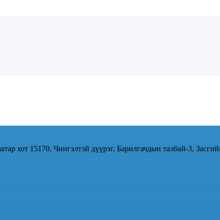
атар хот 15170, Чингэлтэй дүүрэг, Барилгачдын талбай-3, Засгий