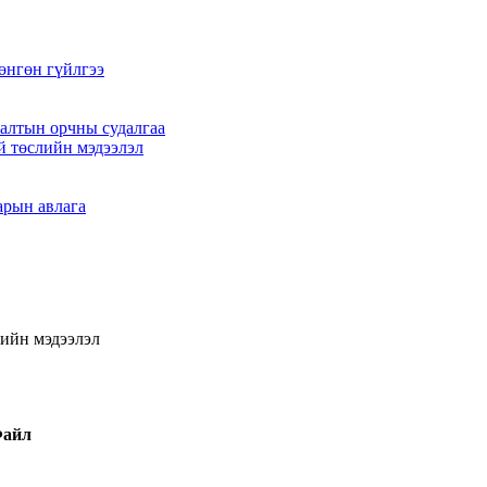
өнгөн гүйлгээ
алтын орчны судалгаа
й төслийн мэдээлэл
арын авлага
лийн мэдээлэл
айл