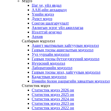
Мэдээ
Цаг үе, үйл явдал
ААН-ийн анхааралд
Үнийн мэдээ
Дүрст мэдээ
Сонгон шалгаруулалт
Авлигын эсрэг үйл ажиллагаа
Нээлттэй өгөгдөл
Архив
Салбарын мэдээлэл
Ашигт малтмалын хайгуулын мэдээлэл
Газрын тосны ашиглалтын мэдээлэл
Уул уурхайн мэдээлэл
Газрын тосны бүтээгдэхүүний мэдээлэл
Нүүрсний мэдээлэл
Лабораторийн мэдээлэл
Газрын тосны эрэл, хайгуулын мэдээлэл
Кадастрын мэдээлэл
Цөмийн болон цацрагийн хяналтын мэдээлэл
Статистик мэдээ
Статистик мэдээ 2026 он
Статистик мэдээ 2025 он
Статистик мэдээ 2024 он
Статистик мэдээ 2023 он
Статистик мэдээ 2022 он