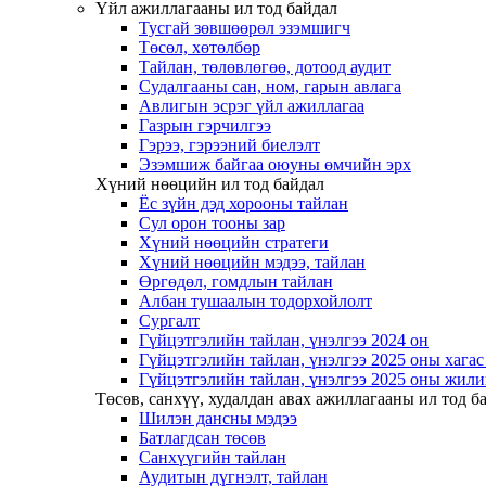
Үйл ажиллагааны ил тод байдал
Тусгай зөвшөөрөл эзэмшигч
Төсөл, хөтөлбөр
Тайлан, төлөвлөгөө, дотоод аудит
Судалгааны сан, ном, гарын авлага
Авлигын эсрэг үйл ажиллагаа
Газрын гэрчилгээ
Гэрээ, гэрээний биелэлт
Эзэмшиж байгаа оюуны өмчийн эрх
Хүний нөөцийн ил тод байдал
Ёс зүйн дэд хорооны тайлан
Сул орон тооны зар
Хүний нөөцийн стратеги
Хүний нөөцийн мэдээ, тайлан
Өргөдөл, гомдлын тайлан
Албан тушаалын тодорхойлолт
Сургалт
Гүйцэтгэлийн тайлан, үнэлгээ 2024 он
Гүйцэтгэлийн тайлан, үнэлгээ 2025 оны хага
Гүйцэтгэлийн тайлан, үнэлгээ 2025 оны жили
Төсөв, санхүү, худалдан авах ажиллагааны ил тод б
Шилэн дансны мэдээ
Батлагдсан төсөв
Санхүүгийн тайлан
Аудитын дүгнэлт, тайлан