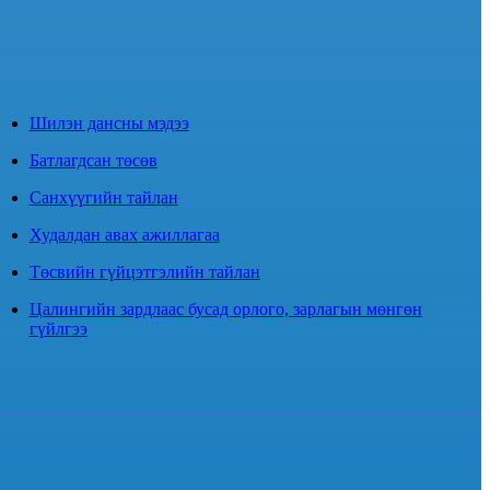
Шилэн дансны мэдээ
Батлагдсан төсөв
Санхүүгийн тайлан
Худалдан авах ажиллагаа
Төсвийн гүйцэтгэлийн тайлан
Цалингийн зардлаас бусад орлого, зарлагын мөнгөн
гүйлгээ