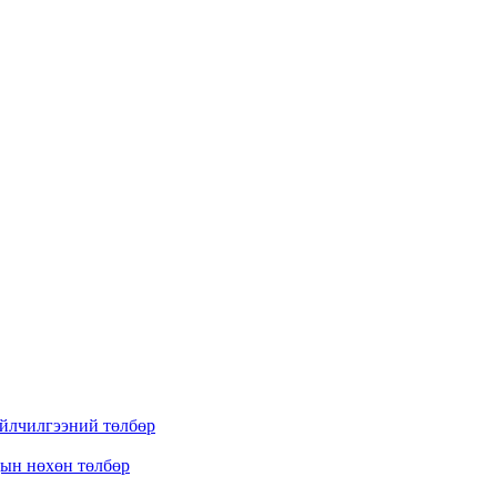
үйлчилгээний төлбөр
дын нөхөн төлбөр