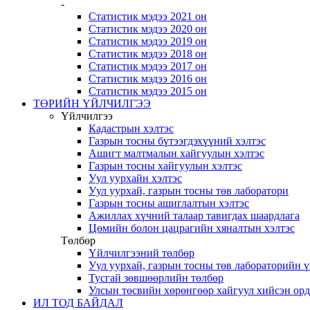
-
Статистик мэдээ 2021 он
Статистик мэдээ 2020 он
Статистик мэдээ 2019 он
Статистик мэдээ 2018 он
Статистик мэдээ 2017 он
Статистик мэдээ 2016 он
Статистик мэдээ 2015 он
ТӨРИЙН ҮЙЛЧИЛГЭЭ
Үйлчилгээ
Кадастрын хэлтэс
Газрын тосны бүтээгдэхүүний хэлтэс
Ашигт малтмалын хайгуулын хэлтэс
Газрын тосны хайгуулын хэлтэс
Уул уурхайн хэлтэс
Уул уурхай, газрын тосны төв лаборатори
Газрын тосны ашиглалтын хэлтэс
Ажиллах хүчний талаар тавигдах шаардлага
Цөмийн болон цацрагийн хяналтын хэлтэс
Төлбөр
Үйлчилгээний төлбөр
Уул уурхай, газрын тосны төв лабораторийн 
Тусгай зөвшөөрлийн төлбөр
Улсын төсвийн хөрөнгөөр хайгуул хийсэн ор
ИЛ ТОД БАЙДАЛ