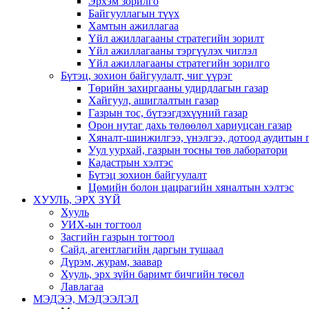
Эрхэм зорилго
Байгууллагын түүх
Хамтын ажиллагаа
Үйл ажиллагааны стратегийн зорилт
Үйл ажиллагааны тэргүүлэх чиглэл
Үйл ажиллагааны стратегийн зорилго
Бүтэц, зохион байгуулалт, чиг үүрэг
Төрийн захиргааны удирдлагын газар
Хайгуул, ашиглалтын газар
Газрын тос, бүтээгдэхүүний газар
Орон нутаг дахь төлөөлөл хариуцсан газар
Хяналт-шинжилгээ, үнэлгээ, дотоод аудитын 
Уул уурхай, газрын тосны төв лаборатори
Кадастрын хэлтэс
Бүтэц зохион байгуулалт
Цөмийн болон цацрагийн хяналтын хэлтэс
ХУУЛЬ, ЭРХ ЗҮЙ
Хууль
УИХ-ын тогтоол
Засгийн газрын тогтоол
Сайд, агентлагийн даргын тушаал
Дүрэм, журам, заавар
Хууль, эрх зүйн баримт бичгийн төсөл
Лавлагаа
МЭДЭЭ, МЭДЭЭЛЭЛ