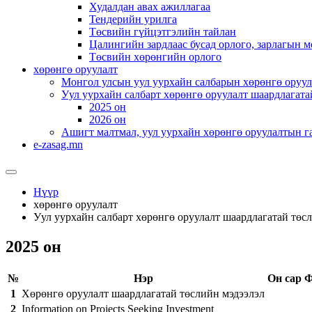
Худалдан авах ажиллагаа
Тендерийн урилга
Төсвийн гүйцэтгэлийн тайлан
Цалингийн зардлаас бусад орлого, зарлагын м
Төсвийн хөрөнгийн орлого
хөрөнгө оруулалт
Монгол улсын уул уурхайн салбарын хөрөнгө оруул
Уул уурхайн салбарт хөрөнгө оруулалт шаардлагата
2025 он
2026 он
Ашигт малтмал, уул уурхайн хөрөнгө оруулалтын г
e-zasag.mn
Нүүр
хөрөнгө оруулалт
Уул уурхайн салбарт хөрөнгө оруулалт шаардлагатай төс
2025 он
№
Нэр
Он сар
Ф
1
Хөрөнгө оруулалт шаардлагатай төслийн мэдээлэл
2
Information on Projects Seeking Investment