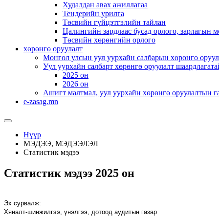
Худалдан авах ажиллагаа
Тендерийн урилга
Төсвийн гүйцэтгэлийн тайлан
Цалингийн зардлаас бусад орлого, зарлагын м
Төсвийн хөрөнгийн орлого
хөрөнгө оруулалт
Монгол улсын уул уурхайн салбарын хөрөнгө оруул
Уул уурхайн салбарт хөрөнгө оруулалт шаардлагата
2025 он
2026 он
Ашигт малтмал, уул уурхайн хөрөнгө оруулалтын г
e-zasag.mn
Нүүр
МЭДЭЭ, МЭДЭЭЛЭЛ
Статистик мэдээ
Статистик мэдээ 2025 он
Эх сурвалж:
Хяналт-шинжилгээ, үнэлгээ, дотоод аудитын
газар