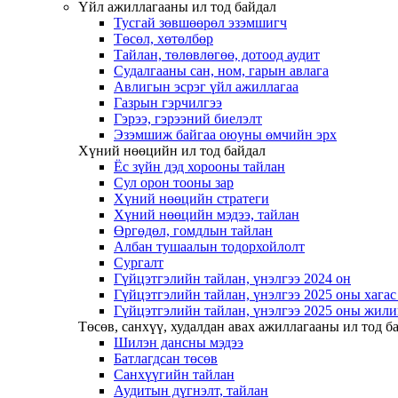
Үйл ажиллагааны ил тод байдал
Тусгай зөвшөөрөл эзэмшигч
Төсөл, хөтөлбөр
Тайлан, төлөвлөгөө, дотоод аудит
Судалгааны сан, ном, гарын авлага
Авлигын эсрэг үйл ажиллагаа
Газрын гэрчилгээ
Гэрээ, гэрээний биелэлт
Эзэмшиж байгаа оюуны өмчийн эрх
Хүний нөөцийн ил тод байдал
Ёс зүйн дэд хорооны тайлан
Сул орон тооны зар
Хүний нөөцийн стратеги
Хүний нөөцийн мэдээ, тайлан
Өргөдөл, гомдлын тайлан
Албан тушаалын тодорхойлолт
Сургалт
Гүйцэтгэлийн тайлан, үнэлгээ 2024 он
Гүйцэтгэлийн тайлан, үнэлгээ 2025 оны хага
Гүйцэтгэлийн тайлан, үнэлгээ 2025 оны жили
Төсөв, санхүү, худалдан авах ажиллагааны ил тод б
Шилэн дансны мэдээ
Батлагдсан төсөв
Санхүүгийн тайлан
Аудитын дүгнэлт, тайлан