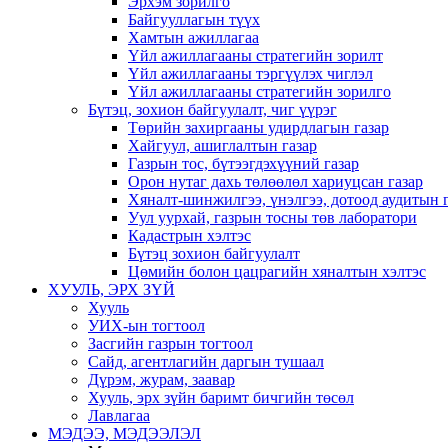
Эрхэм зорилго
Байгууллагын түүх
Хамтын ажиллагаа
Үйл ажиллагааны стратегийн зорилт
Үйл ажиллагааны тэргүүлэх чиглэл
Үйл ажиллагааны стратегийн зорилго
Бүтэц, зохион байгуулалт, чиг үүрэг
Төрийн захиргааны удирдлагын газар
Хайгуул, ашиглалтын газар
Газрын тос, бүтээгдэхүүний газар
Орон нутаг дахь төлөөлөл хариуцсан газар
Хяналт-шинжилгээ, үнэлгээ, дотоод аудитын 
Уул уурхай, газрын тосны төв лаборатори
Кадастрын хэлтэс
Бүтэц зохион байгуулалт
Цөмийн болон цацрагийн хяналтын хэлтэс
ХУУЛЬ, ЭРХ ЗҮЙ
Хууль
УИХ-ын тогтоол
Засгийн газрын тогтоол
Сайд, агентлагийн даргын тушаал
Дүрэм, журам, заавар
Хууль, эрх зүйн баримт бичгийн төсөл
Лавлагаа
МЭДЭЭ, МЭДЭЭЛЭЛ