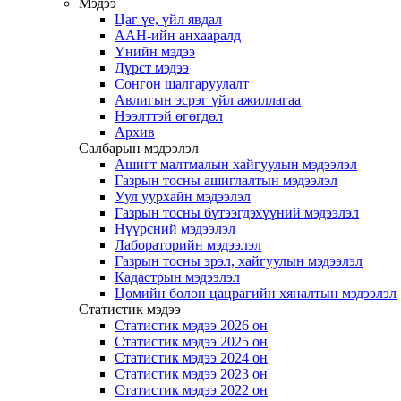
Мэдээ
Цаг үе, үйл явдал
ААН-ийн анхааралд
Үнийн мэдээ
Дүрст мэдээ
Сонгон шалгаруулалт
Авлигын эсрэг үйл ажиллагаа
Нээлттэй өгөгдөл
Архив
Салбарын мэдээлэл
Ашигт малтмалын хайгуулын мэдээлэл
Газрын тосны ашиглалтын мэдээлэл
Уул уурхайн мэдээлэл
Газрын тосны бүтээгдэхүүний мэдээлэл
Нүүрсний мэдээлэл
Лабораторийн мэдээлэл
Газрын тосны эрэл, хайгуулын мэдээлэл
Кадастрын мэдээлэл
Цөмийн болон цацрагийн хяналтын мэдээлэл
Статистик мэдээ
Статистик мэдээ 2026 он
Статистик мэдээ 2025 он
Статистик мэдээ 2024 он
Статистик мэдээ 2023 он
Статистик мэдээ 2022 он