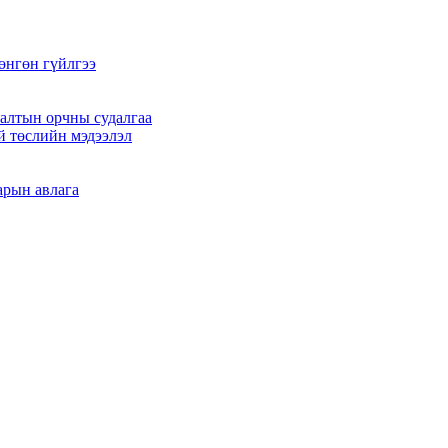
өнгөн гүйлгээ
алтын орчны судалгаа
й төслийн мэдээлэл
арын авлага