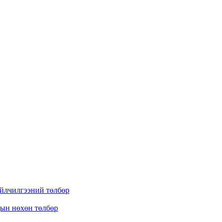
үйлчилгээний төлбөр
дын нөхөн төлбөр