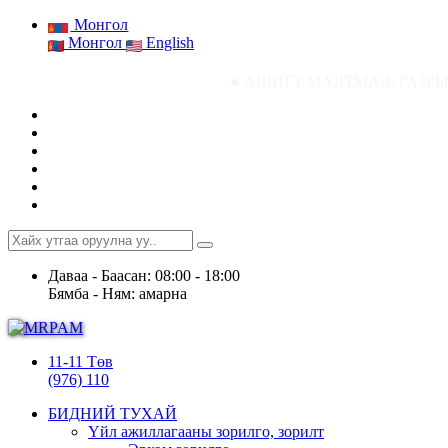
Монгол
Монгол
English
● АШИГТ МАЛТМАЛ, ГАЗРЫН ТОСНЫ ГАЗРЫН
Даваа - Баасан: 08:00 - 18:00
Бямба - Ням: амарна
11-11 Төв
(976) 110
БИДНИЙ ТУХАЙ
Үйл ажиллагааны зорилго, зорилт