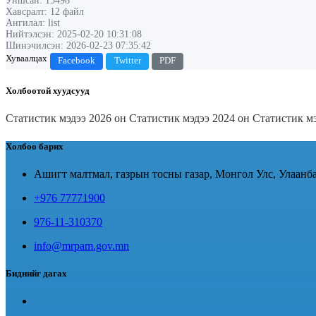
Уншсан: 15498
Хавсралт: 12 файл
Ангилал: list
Нийтэлсэн: 2025-02-20 10:31:08
Шинэчилсэн: 2026-02-23 07:35:42
Хуваалцах
Facebook
Twitter
PDF
Холбоотой хуудсууд
Статистик мэдээ 2026 он
Статистик мэдээ 2024 он
Статистик м
Холбоо барих
Ашигт малтмал, газрын тосны газар, Монгол Улс, Улаанба
+976 77771900
976-11-310370
info@mrpam.gov.mn
Биднийг дагах