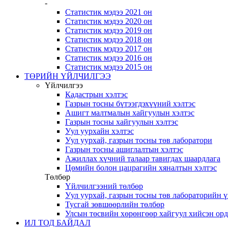
-
Статистик мэдээ 2021 он
Статистик мэдээ 2020 он
Статистик мэдээ 2019 он
Статистик мэдээ 2018 он
Статистик мэдээ 2017 он
Статистик мэдээ 2016 он
Статистик мэдээ 2015 он
ТӨРИЙН ҮЙЛЧИЛГЭЭ
Үйлчилгээ
Кадастрын хэлтэс
Газрын тосны бүтээгдэхүүний хэлтэс
Ашигт малтмалын хайгуулын хэлтэс
Газрын тосны хайгуулын хэлтэс
Уул уурхайн хэлтэс
Уул уурхай, газрын тосны төв лаборатори
Газрын тосны ашиглалтын хэлтэс
Ажиллах хүчний талаар тавигдах шаардлага
Цөмийн болон цацрагийн хяналтын хэлтэс
Төлбөр
Үйлчилгээний төлбөр
Уул уурхай, газрын тосны төв лабораторийн 
Тусгай зөвшөөрлийн төлбөр
Улсын төсвийн хөрөнгөөр хайгуул хийсэн ор
ИЛ ТОД БАЙДАЛ