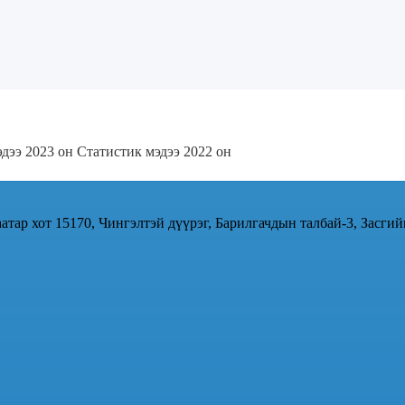
эдээ 2023 он
Статистик мэдээ 2022 он
атар хот 15170, Чингэлтэй дүүрэг, Барилгачдын талбай-3, Засгий