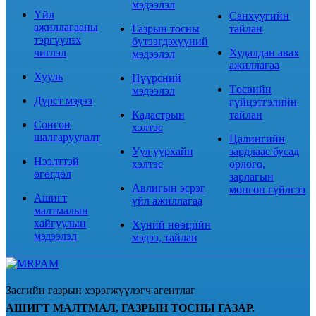
мэдээлэл
Үйл
Санхүүгийн
ажиллагааны
Газрын тосны
тайлан
тэргүүлэх
бүтээгдэхүүний
чиглэл
Худалдан авах
мэдээлэл
ажиллагаа
Хууль
Нүүрсний
Төсвийн
мэдээлэл
Дүрст мэдээ
гүйцэтгэлийн
Кадастрын
тайлан
Сонгон
хэлтэс
шалгаруулалт
Цалингийн
Уул уурхайн
зардлаас бусад
Нээлттэй
хэлтэс
орлого,
өгөгдөл
зарлагын
Авлигын эсрэг
мөнгөн гүйлгээ
Ашигт
үйл ажиллагаа
малтмалын
хайгуулын
Хүний нөөцийн
мэдээлэл
мэдээ, тайлан
Засгийн газрын хэрэгжүүлэгч агентлаг
АШИГТ МАЛТМАЛ, ГАЗРЫН ТОСНЫ ГАЗАР.