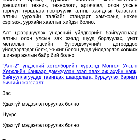
дэвшилтэт техник, технологи, аргачлал, олон улсын
тэргүүн туршлага нэвтрүүлж, алтны хаягдлыг багасган,
алтны уурхайн талбайг стандарт хэмжээнд нөхөн
сэргээж, уурхайн хаалтыг хийдэг болно.
Алт цэвэршүүлэх үндэсний үйлдвэрийг байгуулснаар
алтны олон улсын зах зээлд шууд борлуулах, үнэт
металлын эцсийн бүтээгдэхүүнийг дотооддоо
үйлдвэрлэдэг болж, жижиг болон дунд үйлдвэрлэл хөгжиж
шинээр ажлын байр бий болно.
"Алт-2" үндэсний хөтөлбөрийн хүрээнд Монгол Улсын
Хөгжлийн банкаар дамжуулан зээл авах аж ахуйн нэгж,
байгууллагуудад тавигдах шаардлага, бүрдүүлэх баримт
бичгийн жагсаалт
Зэс
Удахгүй мэдээлэл оруулах болно
Нүүрс
Удахгүй мэдээлэл оруулах болно