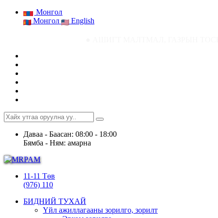
Монгол
Монгол
English
● АШИГТ МАЛТМАЛ, ГАЗРЫН ТОСНЫ ГАЗРЫН СТАТИС
Даваа - Баасан: 08:00 - 18:00
Бямба - Ням: амарна
11-11 Төв
(976) 110
БИДНИЙ ТУХАЙ
Үйл ажиллагааны зорилго, зорилт