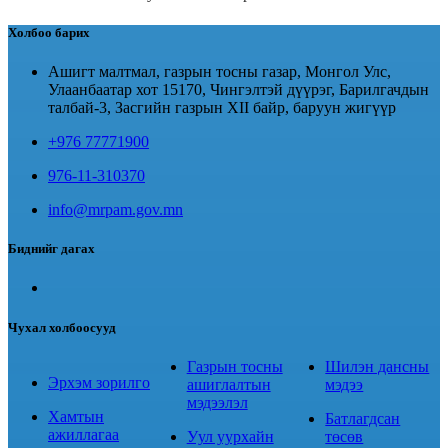
Холбоо барих
Ашигт малтмал, газрын тосны газар, Монгол Улс,
Улаанбаатар хот 15170, Чингэлтэй дүүрэг, Барилгачдын
талбай-3, Засгийн газрын XII байр, баруун жигүүр
+976 77771900
976-11-310370
info@mrpam.gov.mn
Биднийг дагах
Чухал холбоосууд
Газрын тосны
Шилэн дансны
Эрхэм зорилго
ашиглалтын
мэдээ
мэдээлэл
Хамтын
Батлагдсан
ажиллагаа
Уул уурхайн
төсөв