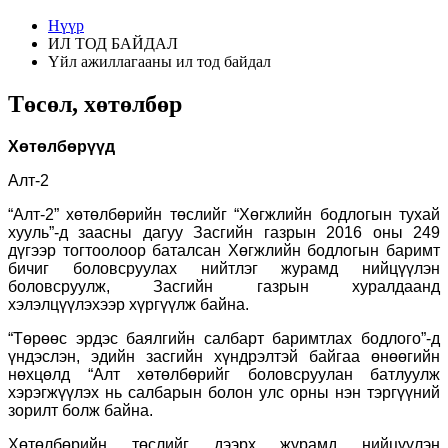
Нүүр
ИЛ ТОД БАЙДАЛ
Үйл ажиллагааны ил тод байдал
Төсөл, хөтөлбөр
Хөтөлбөрүүд
Алт-2
“Алт-2” хөтөлбөрийн төслийг “Хөгжлийн бодлогын тухай
хууль”-д заасны дагуу Засгийн газрын 2016 оны 249
дүгээр тогтоолоор баталсан Хөгжлийн бодлогын баримт
бичиг боловсруулах нийтлэг журамд нийцүүлэн
боловсруулж, Засгийн газрын хуралдаанд
хэлэлцүүлэхээр хүргүүлж байна.
“Төрөөс эрдэс баялгийн салбарт баримтлах бодлого”-д
үндэслэн, эдийн засгийн хүндрэлтэй байгаа өнөөгийн
нөхцөлд “Алт хөтөлбөрийг боловсруулан батлуулж
хэрэгжүүлэх нь салбарын болон улс орны нэн тэргүүний
зорилт болж байна.
Хөтөлбөрийн төслийг дээрх журамд нийцүүлэн