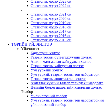
Статистик мэдээ 2023 он
Статистик мэдээ 2022 он
-
Статистик мэдээ 2021 он
Статистик мэдээ 2020 он
Статистик мэдээ 2019 он
Статистик мэдээ 2018 он
Статистик мэдээ 2017 он
Статистик мэдээ 2016 он
Статистик мэдээ 2015 он
ТӨРИЙН ҮЙЛЧИЛГЭЭ
Үйлчилгээ
Кадастрын хэлтэс
Газрын тосны бүтээгдэхүүний хэлтэс
Ашигт малтмалын хайгуулын хэлтэс
Газрын тосны хайгуулын хэлтэс
Уул уурхайн хэлтэс
Уул уурхай, газрын тосны төв лаборатори
Газрын тосны ашиглалтын хэлтэс
Ажиллах хүчний талаар тавигдах шаардлага
Цөмийн болон цацрагийн хяналтын хэлтэс
Төлбөр
Үйлчилгээний төлбөр
Уул уурхай, газрын тосны төв лабораторийн
үйлчилгээний төлбөр