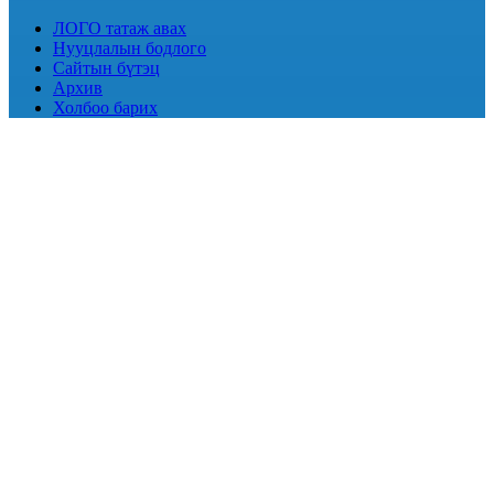
ЛОГО татаж авах
Нууцлалын бодлого
Сайтын бүтэц
Архив
Холбоо барих