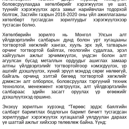
боловсруулахдаа хөтөлбөрийг хэрэгжүүлэх үе шат,
түүнийг хэрэгжүүлэх арга замыг нарийвчлан тодорхой
болгож, Засгийн газрын 2016-2020 оны үйл ажиллагааны
хөтөлбөрт тусгагдсан зорилтуудыг хэрэгжүүлэхээр
тусгасан болно.
Хөтөлбөрийн зорилго нь Монгол Улсын алт
үйлдвэрлэлийн салбарын дунд болон урт хугацааны
тогтвортой хөгжлийг хангах, хууль эрх зүй, татварын
орчинг тогтвортой байлгах, геологийн судалгаа, эрэл
хайгуулын ажлыг эрчимжүүлэх, үндсэн болон алт
агуулсан бусад металлын ордуудыг ашиглах замаар
алтны үйлдвэрлэлийг тогтвортойгоор нэмэгдүүлэх, үр
ашгийг дээшлүүлэх, хүний эрүүл мэндэд сөрөг нөлөөгүй,
байгаль орчинд ээлтэй бөгөөд тогтвортой хөгжлийг
дэмжсэн алт олборлох, боловсруулах тэргүүний техник
технологи, менежмент нэвтрүүлэх, алт үйлдвэрлэлийн
салбараас эдийн засагт оруулах үр өгөөжийг
дээшлүүлэхэд оршино.
Энэхүү зорилтын хүрээнд “Төрөөс эрдэс баялгийн
салбарт баримтлах бодлогын баримт бичигт тусгагдсан
зорилтуудыг хэрэгжүүлэх хугацаатай уялдуулан дараах
үе шаттай ажлыг хийхээр төлөвлөж байна. Үүнд: