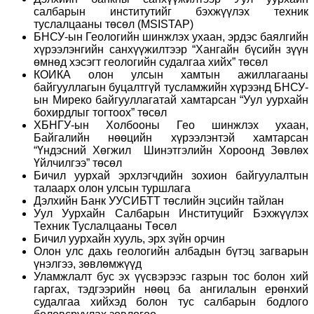
салбарын институтийг бэхжүүлэх техник
туслалцааны төсөл (MSISTAP)
БНСУ-ын Геологийн шинжлэх ухаан, эрдэс баялгийн
хүрээлэнгийн санхүүжилтээр “Хангайн бүсийн зүүн
өмнөд хэсэгт геологийн судалгаа хийх” төсөл
КОИКА олон улсын хамтын ажиллагааны
байгууллагын буцалтгүй тусламжийн хүрээнд БНСУ-
ын Миреко байгууллагатай хамтарсан “Уул уурхайн
бохирдлыг тогтоох” төсөл
ХБНГУ-ын Холбооны Гео шинжлэх ухаан,
Байгалийн нөөцийн хүрээлэнтэй хамтарсан
“Үндэсний Хөгжил Шинэтгэлийн Хороонд Зөвлөх
Үйлчилгээ” төсөл
Бичил уурхай эрхлэгчдийн зохион байгуулалтын
талаарх олон улсын туршлага
Дэлхийн Банк УУСИБТТ төслийн эцсийн тайлан
Уул Уурхайн Салбарын Институцийг Бэхжүүлэх
Техник Туслалцааны Төсөл
Бичил уурхайн хууль, эрх зүйн орчин
Олон улс дахь геологийн албадын бүтэц загварын
үнэлгээ, зөвлөмжүүд
Уламжлалт бус эх үүсвэрээс газрын тос болон хий
гаргах, тэдгээрийн нөөц ба ангилалын ерөнхий
судалгаа хийхэд болон тус салбарын бодлого