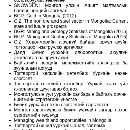
боловсруулах зөвлөгөө
SNOWDEN: Монгол улсын Ашигт малтмалын
баялаг, нөөцийн ангилал
BGR: Gold in Mongolia (2012)
GiZ: The iron ore and steel sector in Mongolia: Current
state and future prospects
BGR: Mining and Geology Statistics of Mongolia (2015)
BGR: Mining and Geology Statistics of Mongolia (2016)
GiZ: Хөдөлмөрийн аюулгүй байдал, эрүүл ахуйн
тогтолцоог нэвтрүүлэх аргачлал
Далд бичил уурхайн олборлолтын аюулгүй
ажиллагаа ба эрүүл ахуй
Байгалийн нөөцийн менежментийн хэлэлцээр ба
зуучлалын аргууд
Тогтвортой хөгжлийн хөтөлбөр: Уурхайн нөхөн
сэргээлт
Тогтвортой хөгжлийн хөтөлбөр: Уурхайг хаах, үйл
ажиллагааг дуусгавар болгох
Монгол улсын уул уурхайн салбарын байгаль орчин,
нийгмийн стратегийн үнэлгээ
Бичил уурхайн нөхөн сэргээлтийн аргачлал
Монгол хэрэгжүүлсэн бичил уурхайн загвар нөхөн
сэргээлтийн төслүүд
Managing wealth and opportunities in Mongolia
Тогтвортой бичил уурхай: Санал, зөвлөмж