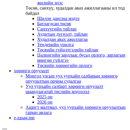
жилийн эцэс
Төсөв, санхүү, худалдан авах ажиллагааны ил тод
байдал
Шилэн дансны мэдээ
Батлагдсан төсөв
Санхүүгийн тайлан
Аудитын дүгнэлт, тайлан
Худалдан авах ажиллагаа
Тендерийн урилга
Төсвийн гүйцэтгэлийн тайлан
Цалингийн зардлаас бусад орлого, зарлагын
мөнгөн гүйлгээ
Төсвийн хөрөнгийн орлого
хөрөнгө оруулалт
Монгол улсын уул уурхайн салбарын хөрөнгө
оруулалтын орчны судалгаа
Уул уурхайн салбарт хөрөнгө оруулалт
шаардлагатай төслийн мэдээлэл
2025 он
2026 он
Ашигт малтмал, уул уурхайн хөрөнгө оруулалтын
гарын авлага
e-zasag.mn