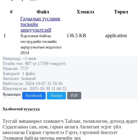
#
Файл
Хэмжээ
Төрөл
Гадаадын тусламж
төсвийн
зарцуулалт.pdf
1
136.5 KB
application
Хэрэгжиж байгаа
төслүүдийн төсвийн
зарцуулалтын мэдээлэл
2024
Уншихад: ~5 мин
Үгийн тоо: 887 үг (7199 тэмдэгт)
Уншсан: 7737
Хавсралт: 1 файл
Ангилал: featured
Нийтэлсэн: 2024-10-07 11:59:56
Шинэчилсэн: 2025-10-30 11:44:32
Хуваалцах
Facebook
Twitter
PDF
Холбоотой хуудсууд
Тусгай зөвшөөрөл эзэмшигч
Тайлан, төлөвлөгөө, дотоод аудит
Судалгааны сан, ном, гарын авлага
Авлигын эсрэг үйл
ажиллагаа
Газрын гэрчилгээ
Гэрээ, гэрээний биелэлт
Эзэмшиж байгаа оюуны өмчийн эрх