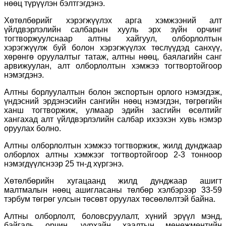
нөөц түрүүлэн бэлтгэгдэнэ.
Хөтөлбөрийг хэрэгжүүлэх арга хэмжээний алт
үйлдвэрлэлийн салбарын хууль эрх зүйн орчинг
тогтворжуулснаар алтны хайгуул, олборлолтын
хэрэгжүүлж буй болон хэрэгжүүлэх төслүүдэд санхүү,
хөрөнгө оруулалтыг татаж, алтны нөөц, баялагийн санг
арвижуулан, алт олборлолтын хэмжээ тогтвортойгоор
нэмэгдэнэ.
Алтны борлуулалтын болон экспортын орлого нэмэгдэж,
үндэсний эрдэнэсийн сангийн нөөц нэмэгдэн, төгрөгийн
ханш тогтворжиж, улмаар эдийн засгийн өсөлтийг
хангахад алт үйлдвэрлэлийн салбар ихээхэн хувь нэмэр
оруулах болно.
Алтны олборлолтын хэмжээ тогтворжиж, жилд дунджаар
олборлох алтны хэмжээг тогтвортойгоор 2-3 тонноор
нэмэгдүүлснээр 25 тн-д хүргэнэ.
Хөтөлбөрийн хугацаанд жилд дунджаар ашигт
малтмалын нөөц ашигласаны төлбөр хэлбэрээр 33-59
тэрбум төгрөг улсын төсөвт оруулах төсөөлөлтэй байна.
Алтны олборлолт, боловсруулалт, хүний эрүүл мэнд,
байгаль орчин, уурхайн хаалтын менежментийн