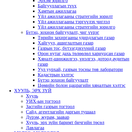
Эрхэм зорилго
Байгууллагын түүх
Хамтын ажиллагаа
Үйл ажиллагааны стратегийн зорилт
Үйл ажиллагааны тэргүүлэх чиглэл
Үйл ажиллагааны стратегийн зорилго
Бүтэц, зохион байгуулалт, чиг үүрэг
Төрийн захиргааны удирдлагын газар
Хайгуул, ашиглалтын газар
Газрын тос, бүтээгдэхүүний газар
Орон нутаг дахь төлөөлөл хариуцсан газар
Хяналт-шинжилгээ, үнэлгээ, дотоод аудитын
газар
Уул уурхай, газрын тосны төв лаборатори
Кадастрын хэлтэс
Бүтэц зохион байгуулалт
Цөмийн болон цацрагийн хяналтын хэлтэс
ХУУЛЬ, ЭРХ ЗҮЙ
Хууль
УИХ-ын тогтоол
Засгийн газрын тогтоол
Сайд, агентлагийн даргын тушаал
Дүрэм, журам, заавар
Хууль, эрх зүйн баримт бичгийн төсөл
Лавлагаа