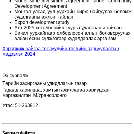
Model Mine Investment Agreement, Model Community
Development Agreement
Монгол улсад уул уурхайн бирж байгуулах боломж
судалгааны ажлын тайлан
Export development study
Алт 2025 хөтөлбөрийн суурь судалгааны тайлан
Бичил уурхайгаар олборлосон алтыг боловсруулах,
албан ёсны сүлжээгээр худалдаалах арга зам
Хэрэгжиж байгаа төслүүдийн төсвийн зарцуулалтын
мэдээлэл 2024
Эх сурвалж
Төрийн захиргааны удирдлагын газар
Гадаад харилцаа, хамтын ажиллагаа хариуцсан
мэргэжилтэн
М.Урансолонго
Утас: 51-263912
Хавсралт файлууд