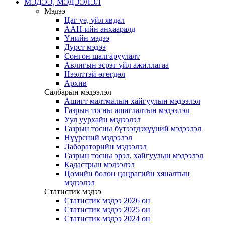
МЭДЭЭ, МЭДЭЭЛЭЛ
Мэдээ
Цаг үе, үйл явдал
ААН-ийн анхааралд
Үнийн мэдээ
Дүрст мэдээ
Сонгон шалгаруулалт
Авлигын эсрэг үйл ажиллагаа
Нээлттэй өгөгдөл
Архив
Салбарын мэдээлэл
Ашигт малтмалын хайгуулын мэдээлэл
Газрын тосны ашиглалтын мэдээлэл
Уул уурхайн мэдээлэл
Газрын тосны бүтээгдэхүүний мэдээлэл
Нүүрсний мэдээлэл
Лабораторийн мэдээлэл
Газрын тосны эрэл, хайгуулын мэдээлэл
Кадастрын мэдээлэл
Цөмийн болон цацрагийн хяналтын
мэдээлэл
Статистик мэдээ
Статистик мэдээ 2026 он
Статистик мэдээ 2025 он
Статистик мэдээ 2024 он