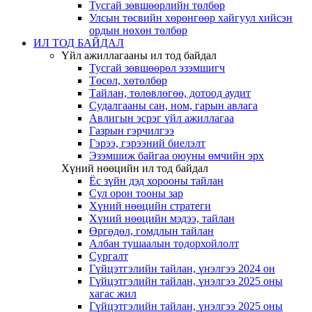
Тусгай зөвшөөрлийн төлбөр
Улсын төсвийн хөрөнгөөр хайгуул хийсэн
ордын нөхөн төлбөр
ИЛ ТОД БАЙДАЛ
Үйл ажиллагааны ил тод байдал
Тусгай зөвшөөрөл эзэмшигч
Төсөл, хөтөлбөр
Тайлан, төлөвлөгөө, дотоод аудит
Судалгааны сан, ном, гарын авлага
Авлигын эсрэг үйл ажиллагаа
Газрын гэрчилгээ
Гэрээ, гэрээний биелэлт
Эзэмшиж байгаа оюуны өмчийн эрх
Хүний нөөцийн ил тод байдал
Ёс зүйн дэд хорооны тайлан
Сул орон тооны зар
Хүний нөөцийн стратеги
Хүний нөөцийн мэдээ, тайлан
Өргөдөл, гомдлын тайлан
Албан тушаалын тодорхойлолт
Сургалт
Гүйцэтгэлийн тайлан, үнэлгээ 2024 он
Гүйцэтгэлийн тайлан, үнэлгээ 2025 оны
хагас жил
Гүйцэтгэлийн тайлан, үнэлгээ 2025 оны