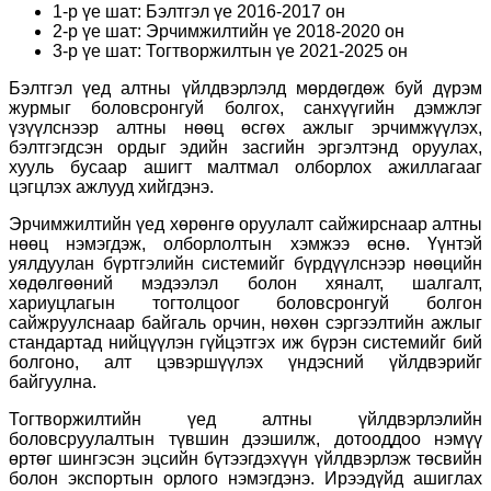
1-р үе шат: Бэлтгэл үе 2016-2017 он
2-р үе шат: Эрчимжилтийн үе 2018-2020 он
3-р үе шат: Тогтворжилтын үе 2021-2025 он
Бэлтгэл үед алтны үйлдвэрлэлд мөрдөгдөж буй дүрэм
журмыг боловсронгуй болгох, санхүүгийн дэмжлэг
үзүүлснээр алтны нөөц өсгөх ажлыг эрчимжүүлэх,
бэлтгэгдсэн ордыг эдийн засгийн эргэлтэнд оруулах,
хууль бусаар ашигт малтмал олборлох ажиллагааг
цэгцлэх ажлууд хийгдэнэ.
Эрчимжилтийн үед хөрөнгө оруулалт сайжирснаар алтны
нөөц нэмэгдэж, олборлолтын хэмжээ өснө. Үүнтэй
уялдуулан бүртгэлийн системийг бүрдүүлснээр нөөцийн
хөдөлгөөний мэдээлэл болон хяналт, шалгалт,
хариуцлагын тогтолцоог боловсронгуй болгон
сайжруулснаар байгаль орчин, нөхөн сэргээлтийн ажлыг
стандартад нийцүүлэн гүйцэтгэх иж бүрэн системийг бий
болгоно, алт цэвэршүүлэх үндэсний үйлдвэрийг
байгуулна.
Тогтворжилтийн үед алтны үйлдвэрлэлийн
боловсруулалтын түвшин дээшилж, дотооддоо нэмүү
өртөг шингэсэн эцсийн бүтээгдэхүүн үйлдвэрлэж төсвийн
болон экспортын орлого нэмэгдэнэ. Ирээдүйд ашиглах