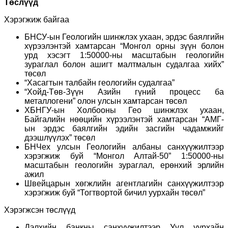
Төслүүд
Хэрэгжиж байгаа
БНСУ-ын Геологийн шинжлэх ухаан, эрдэс баялгийн
хүрээлэнтэй хамтарсан “Монгол орны зүүн болон
урд хэсэгт 1:50000-ны масштабын геологийн
зураглал болон ашигт малтмалын судалгаа хийх”
төсөл
“Хасагтын талбайн геологийн судалгаа”
“Хойд-Төв-Зүүн Азийн гүний процесс ба
металлогени” олон улсын хамтарсан төсөл
ХБНГУ-ын Холбооны Гео шинжлэх ухаан,
Байгалийн нөөцийн хүрээлэнтэй хамтарсан “АМГ-
ын эрдэс баялгийн эдийн засгийн чадамжийг
дээшлүүлэх” төсөл
БНЧех улсын Геологийн албаны санхүүжилтээр
хэрэгжиж буй “Монгол Алтай-50” 1:50000-ны
масштабын геологийн зураглал, ерөнхий эрлийн
ажил
Швейцарын хөгжлийн агентлагийн санхүүжилтээр
хэрэгжиж буй “Тогтвортой бичил уурхайн төсөл”
Хэрэгжсэн төслүүд
Дэлхийн банкны санхүүжилтээр Уул уурхайн