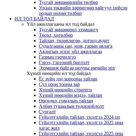
Тусгай зөвшөөрлийн төлбөр
Улсын төсвийн хөрөнгөөр хайгуул хийсэн
ордын нөхөн төлбөр
ИЛ ТОД БАЙДАЛ
Үйл ажиллагааны ил тод байдал
Тусгай зөвшөөрөл эзэмшигч
Төсөл, хөтөлбөр
Тайлан, төлөвлөгөө, дотоод аудит
Судалгааны сан, ном, гарын авлага
Авлигын эсрэг үйл ажиллагаа
Газрын гэрчилгээ
Гэрээ, гэрээний биелэлт
Эзэмшиж байгаа оюуны өмчийн эрх
Хүний нөөцийн ил тод байдал
Ёс зүйн дэд хорооны тайлан
Сул орон тооны зар
Хүний нөөцийн стратеги
Хүний нөөцийн мэдээ, тайлан
Өргөдөл, гомдлын тайлан
Албан тушаалын тодорхойлолт
Сургалт
Гүйцэтгэлийн тайлан, үнэлгээ 2024 он
Гүйцэтгэлийн тайлан, үнэлгээ 2025 оны
хагас жил
Гүйцэтгэлийн тайлан, үнэлгээ 2025 оны