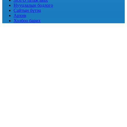
ЛОГО татаж авах
Нууцлалын бодлого
Сайтын бүтэц
Архив
Холбоо барих