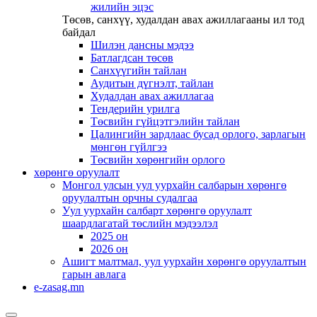
жилийн эцэс
Төсөв, санхүү, худалдан авах ажиллагааны ил тод
байдал
Шилэн дансны мэдээ
Батлагдсан төсөв
Санхүүгийн тайлан
Аудитын дүгнэлт, тайлан
Худалдан авах ажиллагаа
Тендерийн урилга
Төсвийн гүйцэтгэлийн тайлан
Цалингийн зардлаас бусад орлого, зарлагын
мөнгөн гүйлгээ
Төсвийн хөрөнгийн орлого
хөрөнгө оруулалт
Монгол улсын уул уурхайн салбарын хөрөнгө
оруулалтын орчны судалгаа
Уул уурхайн салбарт хөрөнгө оруулалт
шаардлагатай төслийн мэдээлэл
2025 он
2026 он
Ашигт малтмал, уул уурхайн хөрөнгө оруулалтын
гарын авлага
e-zasag.mn