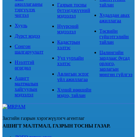
ажиллагааны
Газрын тосны
тайлан
тэргүүлэх
бүтээгдэхүүний
чиглэл
Худалдан авах
мэдээлэл
ажиллагаа
Хууль
Нүүрсний
Төсвийн
мэдээлэл
Дүрст мэдээ
гүйцэтгэлийн
Кадастрын
тайлан
Сонгон
хэлтэс
шалгаруулалт
Цалингийн
Уул уурхайн
зардлаас бусад
Нээлттэй
хэлтэс
орлого,
өгөгдөл
зарлагын
Авлигын эсрэг
мөнгөн гүйлгээ
Ашигт
үйл ажиллагаа
малтмалын
хайгуулын
Хүний нөөцийн
мэдээлэл
мэдээ, тайлан
Засгийн газрын хэрэгжүүлэгч агентлаг
АШИГТ МАЛТМАЛ, ГАЗРЫН ТОСНЫ ГАЗАР.