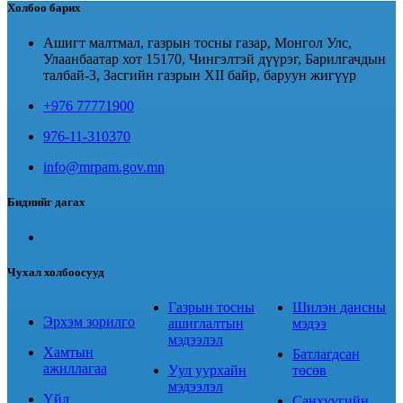
Холбоо барих
Ашигт малтмал, газрын тосны газар, Монгол Улс,
Улаанбаатар хот 15170, Чингэлтэй дүүрэг, Барилгачдын
талбай-3, Засгийн газрын XII байр, баруун жигүүр
+976 77771900
976-11-310370
info@mrpam.gov.mn
Биднийг дагах
Чухал холбоосууд
Газрын тосны
Шилэн дансны
Эрхэм зорилго
ашиглалтын
мэдээ
мэдээлэл
Хамтын
Батлагдсан
ажиллагаа
Уул уурхайн
төсөв
мэдээлэл
Үйл
Санхүүгийн