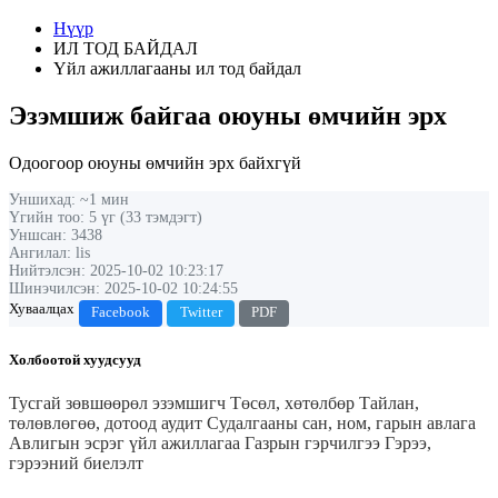
Нүүр
ИЛ ТОД БАЙДАЛ
Үйл ажиллагааны ил тод байдал
Эзэмшиж байгаа оюуны өмчийн эрх
Одоогоор оюуны өмчийн эрх байхгүй
Уншихад: ~1 мин
Үгийн тоо: 5 үг (33 тэмдэгт)
Уншсан: 3438
Ангилал: lis
Нийтэлсэн: 2025-10-02 10:23:17
Шинэчилсэн: 2025-10-02 10:24:55
Хуваалцах
Facebook
Twitter
PDF
Холбоотой хуудсууд
Тусгай зөвшөөрөл эзэмшигч
Төсөл, хөтөлбөр
Тайлан,
төлөвлөгөө, дотоод аудит
Судалгааны сан, ном, гарын авлага
Авлигын эсрэг үйл ажиллагаа
Газрын гэрчилгээ
Гэрээ,
гэрээний биелэлт