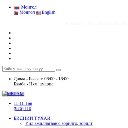
Монгол
Монгол
English
● АШИГТ МАЛТМАЛ, ГАЗРЫН ТОСНЫ ГА
Даваа - Баасан: 08:00 - 18:00
Бямба - Ням: амарна
11-11 Төв
(976) 110
БИДНИЙ ТУХАЙ
Үйл ажиллагааны зорилго, зорилт