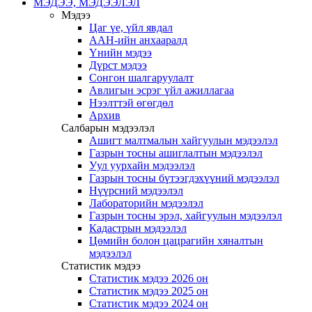
МЭДЭЭ, МЭДЭЭЛЭЛ
Мэдээ
Цаг үе, үйл явдал
ААН-ийн анхааралд
Үнийн мэдээ
Дүрст мэдээ
Сонгон шалгаруулалт
Авлигын эсрэг үйл ажиллагаа
Нээлттэй өгөгдөл
Архив
Салбарын мэдээлэл
Ашигт малтмалын хайгуулын мэдээлэл
Газрын тосны ашиглалтын мэдээлэл
Уул уурхайн мэдээлэл
Газрын тосны бүтээгдэхүүний мэдээлэл
Нүүрсний мэдээлэл
Лабораторийн мэдээлэл
Газрын тосны эрэл, хайгуулын мэдээлэл
Кадастрын мэдээлэл
Цөмийн болон цацрагийн хяналтын
мэдээлэл
Статистик мэдээ
Статистик мэдээ 2026 он
Статистик мэдээ 2025 он
Статистик мэдээ 2024 он