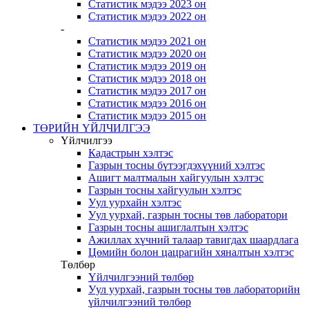
Статистик мэдээ 2023 он
Статистик мэдээ 2022 он
-
Статистик мэдээ 2021 он
Статистик мэдээ 2020 он
Статистик мэдээ 2019 он
Статистик мэдээ 2018 он
Статистик мэдээ 2017 он
Статистик мэдээ 2016 он
Статистик мэдээ 2015 он
ТӨРИЙН ҮЙЛЧИЛГЭЭ
Үйлчилгээ
Кадастрын хэлтэс
Газрын тосны бүтээгдэхүүний хэлтэс
Ашигт малтмалын хайгуулын хэлтэс
Газрын тосны хайгуулын хэлтэс
Уул уурхайн хэлтэс
Уул уурхай, газрын тосны төв лаборатори
Газрын тосны ашиглалтын хэлтэс
Ажиллах хүчний талаар тавигдах шаардлага
Цөмийн болон цацрагийн хяналтын хэлтэс
Төлбөр
Үйлчилгээний төлбөр
Уул уурхай, газрын тосны төв лабораторийн
үйлчилгээний төлбөр