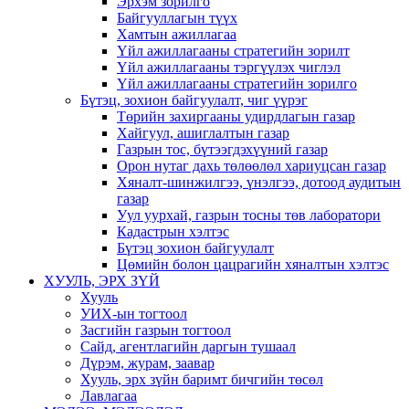
Эрхэм зорилго
Байгууллагын түүх
Хамтын ажиллагаа
Үйл ажиллагааны стратегийн зорилт
Үйл ажиллагааны тэргүүлэх чиглэл
Үйл ажиллагааны стратегийн зорилго
Бүтэц, зохион байгуулалт, чиг үүрэг
Төрийн захиргааны удирдлагын газар
Хайгуул, ашиглалтын газар
Газрын тос, бүтээгдэхүүний газар
Орон нутаг дахь төлөөлөл хариуцсан газар
Хяналт-шинжилгээ, үнэлгээ, дотоод аудитын
газар
Уул уурхай, газрын тосны төв лаборатори
Кадастрын хэлтэс
Бүтэц зохион байгуулалт
Цөмийн болон цацрагийн хяналтын хэлтэс
ХУУЛЬ, ЭРХ ЗҮЙ
Хууль
УИХ-ын тогтоол
Засгийн газрын тогтоол
Сайд, агентлагийн даргын тушаал
Дүрэм, журам, заавар
Хууль, эрх зүйн баримт бичгийн төсөл
Лавлагаа