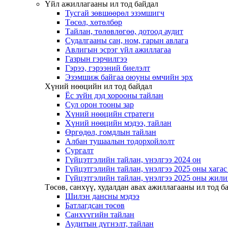
Үйл ажиллагааны ил тод байдал
Тусгай зөвшөөрөл эзэмшигч
Төсөл, хөтөлбөр
Тайлан, төлөвлөгөө, дотоод аудит
Судалгааны сан, ном, гарын авлага
Авлигын эсрэг үйл ажиллагаа
Газрын гэрчилгээ
Гэрээ, гэрээний биелэлт
Эзэмшиж байгаа оюуны өмчийн эрх
Хүний нөөцийн ил тод байдал
Ёс зүйн дэд хорооны тайлан
Сул орон тооны зар
Хүний нөөцийн стратеги
Хүний нөөцийн мэдээ, тайлан
Өргөдөл, гомдлын тайлан
Албан тушаалын тодорхойлолт
Сургалт
Гүйцэтгэлийн тайлан, үнэлгээ 2024 он
Гүйцэтгэлийн тайлан, үнэлгээ 2025 оны хага
Гүйцэтгэлийн тайлан, үнэлгээ 2025 оны жили
Төсөв, санхүү, худалдан авах ажиллагааны ил тод б
Шилэн дансны мэдээ
Батлагдсан төсөв
Санхүүгийн тайлан
Аудитын дүгнэлт, тайлан