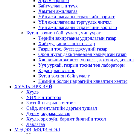
Эрхэм зорилго
Байгууллагын түүх
Хамтын ажиллагаа
Үйл ажиллагааны стратегийн зорилт
Үйл ажиллагааны тэргүүлэх чиглэл
Үйл ажиллагааны стратегийн зорилго
Бүтэц, зохион байгуулалт, чиг үүрэг
Төрийн захиргааны удирдлагын газар
Хайгуул, ашиглалтын газар
Газрын тос, бүтээгдэхүүний газар
Орон нутаг дахь төлөөлөл хариуцсан газар
Хяналт-шинжилгээ, үнэлгээ, дотоод аудитын 
Уул уурхай, газрын тосны төв лаборатори
Кадастрын хэлтэс
Бүтэц зохион байгуулалт
Цөмийн болон цацрагийн хяналтын хэлтэс
ХУУЛЬ, ЭРХ ЗҮЙ
Хууль
УИХ-ын тогтоол
Засгийн газрын тогтоол
Сайд, агентлагийн даргын тушаал
Дүрэм, журам, заавар
Хууль, эрх зүйн баримт бичгийн төсөл
Лавлагаа
МЭДЭЭ, МЭДЭЭЛЭЛ