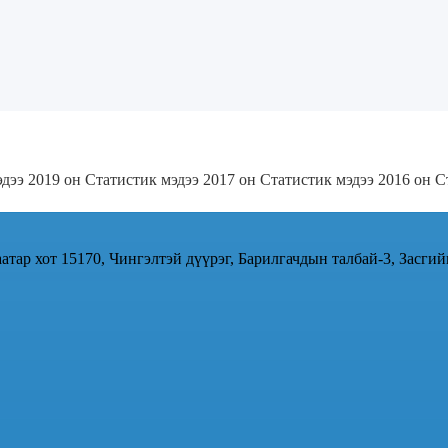
эдээ 2019 он
Статистик мэдээ 2017 он
Статистик мэдээ 2016 он
С
атар хот 15170, Чингэлтэй дүүрэг, Барилгачдын талбай-3, Засгий