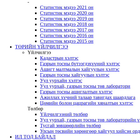
-
Статистик мэдээ 2021 он
Статистик мэдээ 2020 он
Статистик мэдээ 2019 он
Статистик мэдээ 2018 он
Статистик мэдээ 2017 он
Статистик мэдээ 2016 он
Статистик мэдээ 2015 он
ТӨРИЙН ҮЙЛЧИЛГЭЭ
Үйлчилгээ
Кадастрын хэлтэс
Газрын тосны бүтээгдэхүүний хэлтэс
Ашигт малтмалын хайгуулын хэлтэс
Газрын тосны хайгуулын хэлтэс
Уул уурхайн хэлтэс
Уул уурхай, газрын тосны төв лаборатори
Газрын тосны ашиглалтын хэлтэс
Ажиллах хүчний талаар тавигдах шаардлага
Цөмийн болон цацрагийн хяналтын хэлтэс
Төлбөр
Үйлчилгээний төлбөр
Уул уурхай, газрын тосны төв лабораторийн 
Тусгай зөвшөөрлийн төлбөр
Улсын төсвийн хөрөнгөөр хайгуул хийсэн ор
ИЛ ТОД БАЙДАЛ