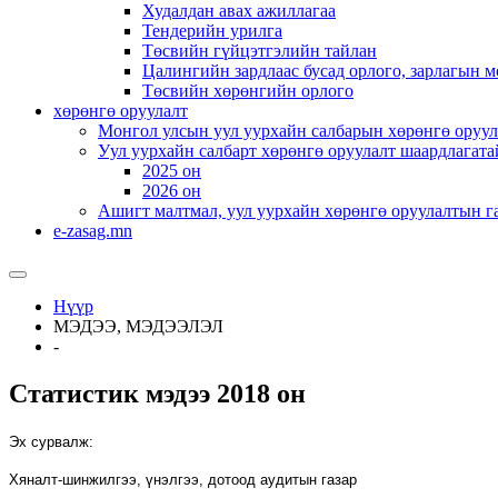
Худалдан авах ажиллагаа
Тендерийн урилга
Төсвийн гүйцэтгэлийн тайлан
Цалингийн зардлаас бусад орлого, зарлагын м
Төсвийн хөрөнгийн орлого
хөрөнгө оруулалт
Монгол улсын уул уурхайн салбарын хөрөнгө оруул
Уул уурхайн салбарт хөрөнгө оруулалт шаардлагата
2025 он
2026 он
Ашигт малтмал, уул уурхайн хөрөнгө оруулалтын г
e-zasag.mn
Нүүр
МЭДЭЭ, МЭДЭЭЛЭЛ
-
Статистик мэдээ 2018 он
Эх сурвалж:
Хяналт-шинжилгээ, үнэлгээ, дотоод аудитын
газар