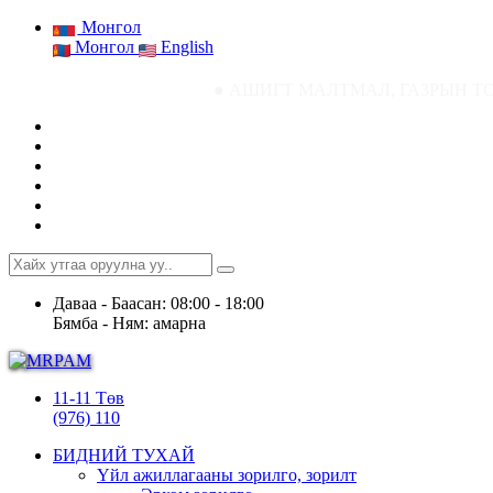
Монгол
Монгол
English
● АШИГТ МАЛТМАЛ, ГАЗРЫН ТОСНЫ ГАЗРЫН СТАТ
Даваа - Баасан: 08:00 - 18:00
Бямба - Ням: амарна
11-11 Төв
(976) 110
БИДНИЙ ТУХАЙ
Үйл ажиллагааны зорилго, зорилт