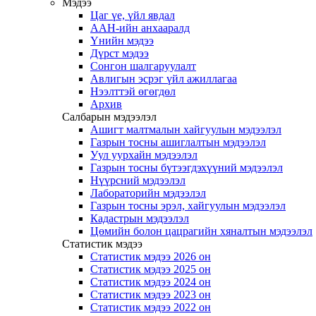
Мэдээ
Цаг үе, үйл явдал
ААН-ийн анхааралд
Үнийн мэдээ
Дүрст мэдээ
Сонгон шалгаруулалт
Авлигын эсрэг үйл ажиллагаа
Нээлттэй өгөгдөл
Архив
Салбарын мэдээлэл
Ашигт малтмалын хайгуулын мэдээлэл
Газрын тосны ашиглалтын мэдээлэл
Уул уурхайн мэдээлэл
Газрын тосны бүтээгдэхүүний мэдээлэл
Нүүрсний мэдээлэл
Лабораторийн мэдээлэл
Газрын тосны эрэл, хайгуулын мэдээлэл
Кадастрын мэдээлэл
Цөмийн болон цацрагийн хяналтын мэдээлэл
Статистик мэдээ
Статистик мэдээ 2026 он
Статистик мэдээ 2025 он
Статистик мэдээ 2024 он
Статистик мэдээ 2023 он
Статистик мэдээ 2022 он