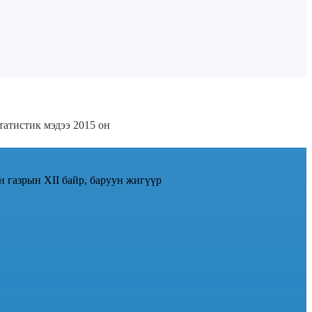
татистик мэдээ 2015 он
н газрын XII байр, баруун жигүүр