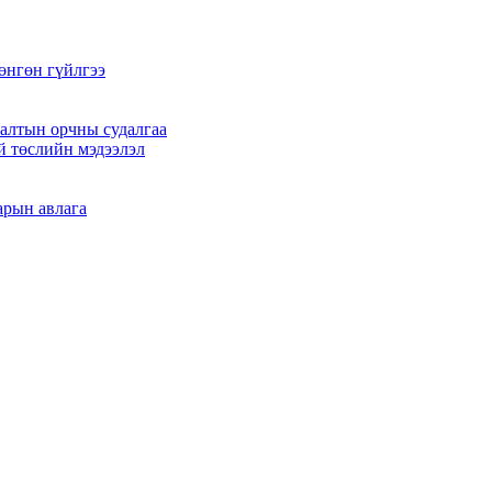
өнгөн гүйлгээ
алтын орчны судалгаа
й төслийн мэдээлэл
арын авлага