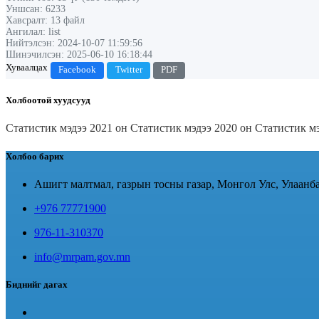
Уншсан: 6233
Хавсралт: 13 файл
Ангилал: list
Нийтэлсэн: 2024-10-07 11:59:56
Шинэчилсэн: 2025-06-10 16:18:44
Хуваалцах
Facebook
Twitter
PDF
Холбоотой хуудсууд
Статистик мэдээ 2021 он
Статистик мэдээ 2020 он
Статистик м
Холбоо барих
Ашигт малтмал, газрын тосны газар, Монгол Улс, Улаанба
+976 77771900
976-11-310370
info@mrpam.gov.mn
Биднийг дагах