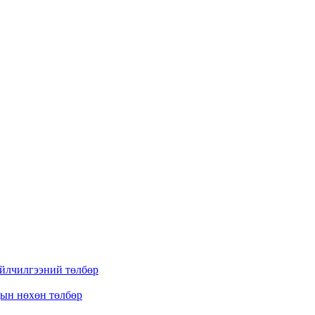
үйлчилгээний төлбөр
дын нөхөн төлбөр