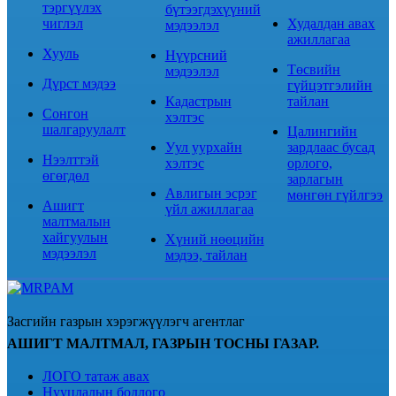
тэргүүлэх
бүтээгдэхүүний
чиглэл
Худалдан авах
мэдээлэл
ажиллагаа
Хууль
Нүүрсний
Төсвийн
мэдээлэл
Дүрст мэдээ
гүйцэтгэлийн
Кадастрын
тайлан
Сонгон
хэлтэс
шалгаруулалт
Цалингийн
Уул уурхайн
зардлаас бусад
Нээлттэй
хэлтэс
орлого,
өгөгдөл
зарлагын
Авлигын эсрэг
мөнгөн гүйлгээ
Ашигт
үйл ажиллагаа
малтмалын
хайгуулын
Хүний нөөцийн
мэдээлэл
мэдээ, тайлан
Засгийн газрын хэрэгжүүлэгч агентлаг
АШИГТ МАЛТМАЛ, ГАЗРЫН ТОСНЫ ГАЗАР.
ЛОГО татаж авах
Нууцлалын бодлого