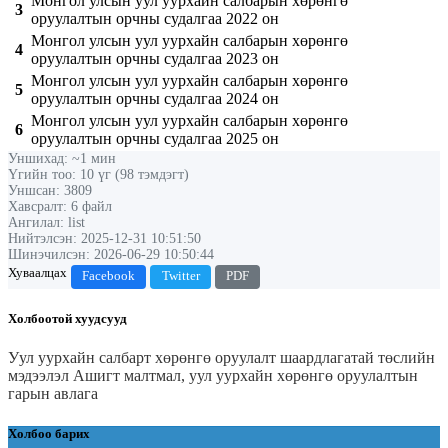
Монгол улсын уул уурхайн салбарын хөрөнгө
3
оруулалтын орчны судалгаа 2022 он
Монгол улсын уул уурхайн салбарын хөрөнгө
4
оруулалтын орчны судалгаа 2023 он
Монгол улсын уул уурхайн салбарын хөрөнгө
5
оруулалтын орчны судалгаа 2024 он
Монгол улсын уул уурхайн салбарын хөрөнгө
6
оруулалтын орчны судалгаа 2025 он
Уншихад: ~1 мин
Үгийн тоо: 10 үг (98 тэмдэгт)
Уншсан: 3809
Хавсралт: 6 файл
Ангилал: list
Нийтэлсэн: 2025-12-31 10:51:50
Шинэчилсэн: 2026-06-29 10:50:44
Хуваалцах
Facebook
Twitter
PDF
Холбоотой хуудсууд
Уул уурхайн салбарт хөрөнгө оруулалт шаардлагатай төслийн
мэдээлэл
Ашигт малтмал, уул уурхайн хөрөнгө оруулалтын
гарын авлага
Холбоо барих