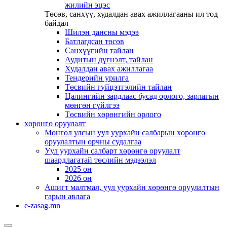
жилийн эцэс
Төсөв, санхүү, худалдан авах ажиллагааны ил тод
байдал
Шилэн дансны мэдээ
Батлагдсан төсөв
Санхүүгийн тайлан
Аудитын дүгнэлт, тайлан
Худалдан авах ажиллагаа
Тендерийн урилга
Төсвийн гүйцэтгэлийн тайлан
Цалингийн зардлаас бусад орлого, зарлагын
мөнгөн гүйлгээ
Төсвийн хөрөнгийн орлого
хөрөнгө оруулалт
Монгол улсын уул уурхайн салбарын хөрөнгө
оруулалтын орчны судалгаа
Уул уурхайн салбарт хөрөнгө оруулалт
шаардлагатай төслийн мэдээлэл
2025 он
2026 он
Ашигт малтмал, уул уурхайн хөрөнгө оруулалтын
гарын авлага
e-zasag.mn