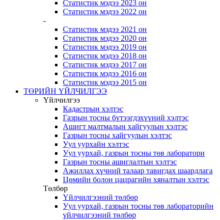
Статистик мэдээ 2023 он
Статистик мэдээ 2022 он
-
Статистик мэдээ 2021 он
Статистик мэдээ 2020 он
Статистик мэдээ 2019 он
Статистик мэдээ 2018 он
Статистик мэдээ 2017 он
Статистик мэдээ 2016 он
Статистик мэдээ 2015 он
ТӨРИЙН ҮЙЛЧИЛГЭЭ
Үйлчилгээ
Кадастрын хэлтэс
Газрын тосны бүтээгдэхүүний хэлтэс
Ашигт малтмалын хайгуулын хэлтэс
Газрын тосны хайгуулын хэлтэс
Уул уурхайн хэлтэс
Уул уурхай, газрын тосны төв лаборатори
Газрын тосны ашиглалтын хэлтэс
Ажиллах хүчний талаар тавигдах шаардлага
Цөмийн болон цацрагийн хяналтын хэлтэс
Төлбөр
Үйлчилгээний төлбөр
Уул уурхай, газрын тосны төв лабораторийн
үйлчилгээний төлбөр