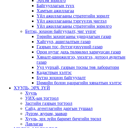
Эрхэм зорилго
Байгууллагын түүх
Хамтын ажиллагаа
Үйл ажиллагааны стратегийн зорилт
Үйл ажиллагааны тэргүүлэх чиглэл
Үйл ажиллагааны стратегийн зорилго
Бүтэц, зохион байгуулалт, чиг үүрэг
Төрийн захиргааны удирдлагын газар
Хайгуул, ашиглалтын газар
Газрын тос, бүтээгдэхүүний газар
Орон нутаг дахь төлөөлөл хариуцсан газар
Хяналт-шинжилгээ, үнэлгээ, дотоод аудитын
газар
Уул уурхай, газрын тосны төв лаборатори
Кадастрын хэлтэс
Бүтэц зохион байгуулалт
Цөмийн болон цацрагийн хяналтын хэлтэс
ХУУЛЬ, ЭРХ ЗҮЙ
Хууль
УИХ-ын тогтоол
Засгийн газрын тогтоол
Сайд, агентлагийн даргын тушаал
Дүрэм, журам, заавар
Хууль, эрх зүйн баримт бичгийн төсөл
Лавлагаа