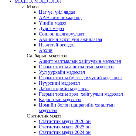
МЭДЭЭ, МЭДЭЭЛЭЛ
Мэдээ
Цаг үе, үйл явдал
ААН-ийн анхааралд
Үнийн мэдээ
Дүрст мэдээ
Сонгон шалгаруулалт
Авлигын эсрэг үйл ажиллагаа
Нээлттэй өгөгдөл
Архив
Салбарын мэдээлэл
Ашигт малтмалын хайгуулын мэдээлэл
Газрын тосны ашиглалтын мэдээлэл
Уул уурхайн мэдээлэл
Газрын тосны бүтээгдэхүүний мэдээлэл
Нүүрсний мэдээлэл
Лабораторийн мэдээлэл
Газрын тосны эрэл, хайгуулын мэдээлэл
Кадастрын мэдээлэл
Цөмийн болон цацрагийн хяналтын
мэдээлэл
Статистик мэдээ
Статистик мэдээ 2026 он
Статистик мэдээ 2025 он
Статистик мэдээ 2024 он