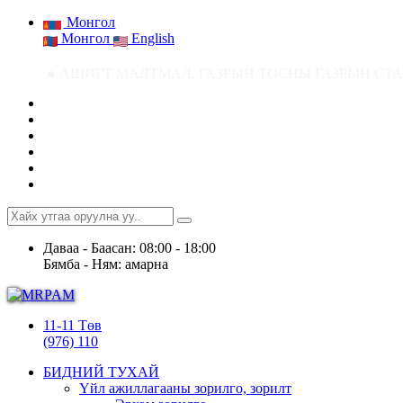
Монгол
Монгол
English
● АШИГТ МАЛТМАЛ, ГАЗРЫН ТОСНЫ ГАЗРЫН СТАТИСТИК МЭДЭЭ ● Аш
Даваа - Баасан: 08:00 - 18:00
Бямба - Ням: амарна
11-11 Төв
(976) 110
БИДНИЙ ТУХАЙ
Үйл ажиллагааны зорилго, зорилт