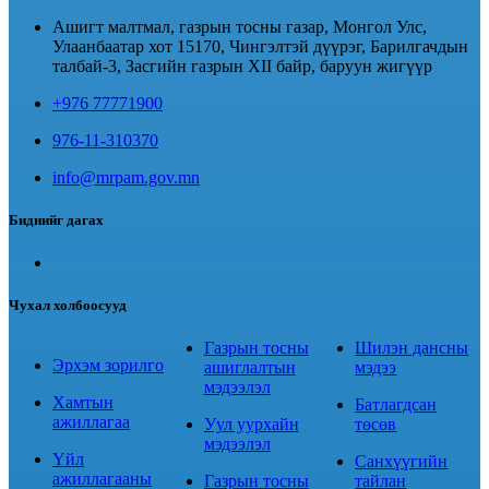
Ашигт малтмал, газрын тосны газар, Монгол Улс,
Улаанбаатар хот 15170, Чингэлтэй дүүрэг, Барилгачдын
талбай-3, Засгийн газрын XII байр, баруун жигүүр
+976 77771900
976-11-310370
info@mrpam.gov.mn
Биднийг дагах
Чухал холбоосууд
Газрын тосны
Шилэн дансны
Эрхэм зорилго
ашиглалтын
мэдээ
мэдээлэл
Хамтын
Батлагдсан
ажиллагаа
Уул уурхайн
төсөв
мэдээлэл
Үйл
Санхүүгийн
ажиллагааны
Газрын тосны
тайлан