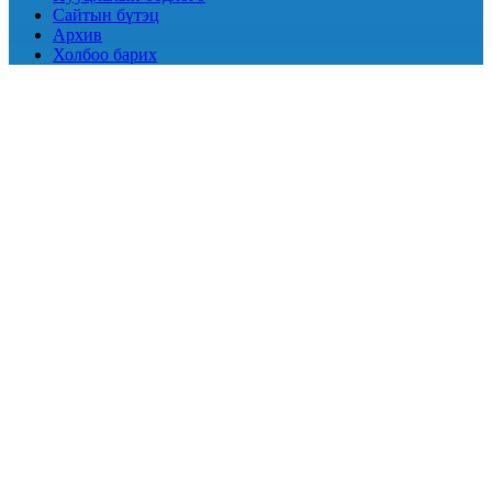
Сайтын бүтэц
Архив
Холбоо барих