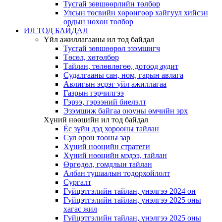
Тусгай зөвшөөрлийн төлбөр
Улсын төсвийн хөрөнгөөр хайгуул хийсэн
ордын нөхөн төлбөр
ИЛ ТОД БАЙДАЛ
Үйл ажиллагааны ил тод байдал
Тусгай зөвшөөрөл эзэмшигч
Төсөл, хөтөлбөр
Тайлан, төлөвлөгөө, дотоод аудит
Судалгааны сан, ном, гарын авлага
Авлигын эсрэг үйл ажиллагаа
Газрын гэрчилгээ
Гэрээ, гэрээний биелэлт
Эзэмшиж байгаа оюуны өмчийн эрх
Хүний нөөцийн ил тод байдал
Ёс зүйн дэд хорооны тайлан
Сул орон тооны зар
Хүний нөөцийн стратеги
Хүний нөөцийн мэдээ, тайлан
Өргөдөл, гомдлын тайлан
Албан тушаалын тодорхойлолт
Сургалт
Гүйцэтгэлийн тайлан, үнэлгээ 2024 он
Гүйцэтгэлийн тайлан, үнэлгээ 2025 оны
хагас жил
Гүйцэтгэлийн тайлан, үнэлгээ 2025 оны