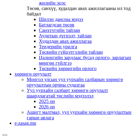
жилийн эцэс
Төсөв, санхүү, худалдан авах ажиллагааны ил тод
байдал
Шилэн дансны мэдээ
Батлагдсан төсөв
Санхүүгийн тайлан
Аудитын дүгнэлт, тайлан
Худалдан авах ажиллагаа
Тендерийн урилга
Төсвийн гүйцэтгэлийн тайлан
Цалингийн зардлаас бусад орлого, зарлагын
мөнгөн гүйлгээ
Төсвийн хөрөнгийн орлого
хөрөнгө оруулалт
Монгол улсын уул уурхайн салбарын хөрөнгө
оруулалтын орчны судалгаа
Уул уурхайн салбарт хөрөнгө оруулалт
шаардлагатай төслийн мэдээлэл
2025 он
2026 он
Ашигт малтмал, уул уурхайн хөрөнгө оруулалтын
гарын авлага
e-zasag.mn