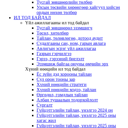
Тусгай зөвшөөрлийн төлбөр
Улсын төсвийн хөрөнгөөр хайгуул хийсэн
ордын нөхөн төлбөр
ИЛ ТОД БАЙДАЛ
Үйл ажиллагааны ил тод байдал
Тусгай зөвшөөрөл эзэмшигч
Төсөл, хөтөлбөр
Тайлан, төлөвлөгөө, дотоод аудит
Судалгааны сан, ном, гарын авлага
Авлигын эсрэг үйл ажиллагаа
Газрын гэрчилгээ
Гэрээ, гэрээний биелэлт
Эзэмшиж байгаа оюуны өмчийн эрх
Хүний нөөцийн ил тод байдал
Ёс зүйн дэд хорооны тайлан
Сул орон тооны зар
Хүний нөөцийн стратеги
Хүний нөөцийн мэдээ, тайлан
Өргөдөл, гомдлын тайлан
Албан тушаалын тодорхойлолт
Сургалт
Гүйцэтгэлийн тайлан, үнэлгээ 2024 он
Гүйцэтгэлийн тайлан, үнэлгээ 2025 оны
хагас жил
Гүйцэтгэлийн тайлан, үнэлгээ 2025 оны