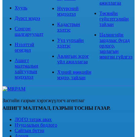
ажиллагаа
Хууль
Нүүрсний
Төсвийн
мэдээлэл
Дүрст мэдээ
гүйцэтгэлийн
Кадастрын
тайлан
Сонгон
хэлтэс
шалгаруулалт
Цалингийн
Уул уурхайн
зардлаас бусад
Нээлттэй
хэлтэс
орлого,
өгөгдөл
зарлагын
Авлигын эсрэг
мөнгөн гүйлгээ
Ашигт
үйл ажиллагаа
малтмалын
хайгуулын
Хүний нөөцийн
мэдээлэл
мэдээ, тайлан
Засгийн газрын хэрэгжүүлэгч агентлаг
АШИГТ МАЛТМАЛ, ГАЗРЫН ТОСНЫ ГАЗАР.
ЛОГО татаж авах
Нууцлалын бодлого
Сайтын бүтэц
Архив