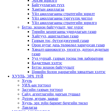
Эрхэм зорилго
Байгууллагын түүх
Хамтын ажиллагаа
Үйл ажиллагааны стратегийн зорилт
Үйл ажиллагааны тэргүүлэх чиглэл
Үйл ажиллагааны стратегийн зорилго
Бүтэц, зохион байгуулалт, чиг үүрэг
Төрийн захиргааны удирдлагын газар
Хайгуул, ашиглалтын газар
Газрын тос, бүтээгдэхүүний газар
Орон нутаг дахь төлөөлөл хариуцсан газар
Хяналт-шинжилгээ, үнэлгээ, дотоод аудитын
газар
Уул уурхай, газрын тосны төв лаборатори
Кадастрын хэлтэс
Бүтэц зохион байгуулалт
Цөмийн болон цацрагийн хяналтын хэлтэс
ХУУЛЬ, ЭРХ ЗҮЙ
Хууль
УИХ-ын тогтоол
Засгийн газрын тогтоол
Сайд, агентлагийн даргын тушаал
Дүрэм, журам, заавар
Хууль, эрх зүйн баримт бичгийн төсөл
Лавлагаа