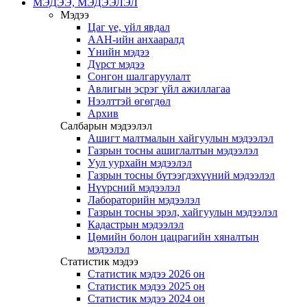
МЭДЭЭ, МЭДЭЭЛЭЛ
Мэдээ
Цаг үе, үйл явдал
ААН-ийн анхааралд
Үнийн мэдээ
Дүрст мэдээ
Сонгон шалгаруулалт
Авлигын эсрэг үйл ажиллагаа
Нээлттэй өгөгдөл
Архив
Салбарын мэдээлэл
Ашигт малтмалын хайгуулын мэдээлэл
Газрын тосны ашиглалтын мэдээлэл
Уул уурхайн мэдээлэл
Газрын тосны бүтээгдэхүүний мэдээлэл
Нүүрсний мэдээлэл
Лабораторийн мэдээлэл
Газрын тосны эрэл, хайгуулын мэдээлэл
Кадастрын мэдээлэл
Цөмийн болон цацрагийн хяналтын
мэдээлэл
Статистик мэдээ
Статистик мэдээ 2026 он
Статистик мэдээ 2025 он
Статистик мэдээ 2024 он