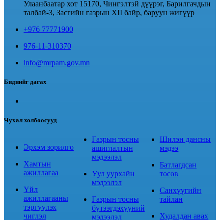
Улаанбаатар хот 15170, Чингэлтэй дүүрэг, Барилгачдын
талбай-3, Засгийн газрын XII байр, баруун жигүүр
+976 77771900
976-11-310370
info@mrpam.gov.mn
Биднийг дагах
Чухал холбоосууд
Газрын тосны
Шилэн дансны
Эрхэм зорилго
ашиглалтын
мэдээ
мэдээлэл
Хамтын
Батлагдсан
ажиллагаа
Уул уурхайн
төсөв
мэдээлэл
Үйл
Санхүүгийн
ажиллагааны
Газрын тосны
тайлан
тэргүүлэх
бүтээгдэхүүний
чиглэл
Худалдан авах
мэдээлэл