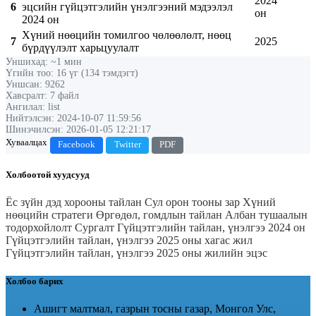
2024
6
эцсийн гүйцэтгэлийн үнэлгээний мэдээлэл
он
2024 он
Хүний нөөцийн томилгоо чөлөөлөлт, нөөц
7
2025
бүрдүүлэлт харьцуулалт
Уншихад: ~1 мин
Үгийн тоо: 16 үг (134 тэмдэгт)
Уншсан: 9262
Хавсралт: 7 файл
Ангилал: list
Нийтэлсэн: 2024-10-07 11:59:56
Шинэчилсэн: 2026-01-05 12:21:17
Хуваалцах
Facebook
Twitter
PDF
Холбоотой хуудсууд
Ёс зүйн дэд хорооны тайлан
Сул орон тооны зар
Хүний
нөөцийн стратеги
Өргөдөл, гомдлын тайлан
Албан тушаалын
тодорхойлолт
Сургалт
Гүйцэтгэлийн тайлан, үнэлгээ 2024 он
Гүйцэтгэлийн тайлан, үнэлгээ 2025 оны хагас жил
Гүйцэтгэлийн тайлан, үнэлгээ 2025 оны жилийн эцэс
Холбоо барих
Ашигт малтмал, газрын тосны газар, Монгол Улс,