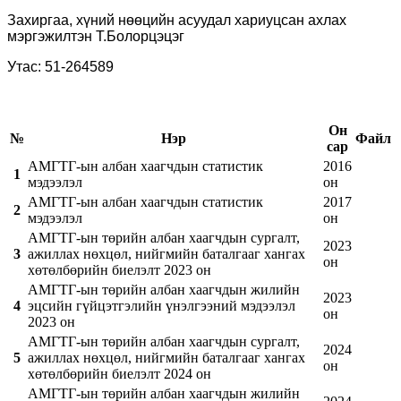
Захиргаа, хүний нөөцийн асуудал хариуцсан ахлах
мэргэжилтэн
Т.Болорцэцэг
Утас: 51-264589
Он
№
Нэр
Файл
сар
АМГТГ-ын албан хаагчдын статистик
2016
1
мэдээлэл
он
АМГТГ-ын албан хаагчдын статистик
2017
2
мэдээлэл
он
АМГТГ-ын төрийн албан хаагчдын сургалт,
2023
3
ажиллах нөхцөл, нийгмийн баталгааг хангах
он
хөтөлбөрийн биелэлт 2023 он
АМГТГ-ын төрийн албан хаагчдын жилийн
2023
4
эцсийн гүйцэтгэлийн үнэлгээний мэдээлэл
он
2023 он
АМГТГ-ын төрийн албан хаагчдын сургалт,
2024
5
ажиллах нөхцөл, нийгмийн баталгааг хангах
он
хөтөлбөрийн биелэлт 2024 он
АМГТГ-ын төрийн албан хаагчдын жилийн