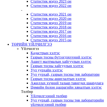
Статистик мэдээ 2023 он
Статистик мэдээ 2022 он
-
Статистик мэдээ 2021 он
Статистик мэдээ 2020 он
Статистик мэдээ 2019 он
Статистик мэдээ 2018 он
Статистик мэдээ 2017 он
Статистик мэдээ 2016 он
Статистик мэдээ 2015 он
ТӨРИЙН ҮЙЛЧИЛГЭЭ
Үйлчилгээ
Кадастрын хэлтэс
Газрын тосны бүтээгдэхүүний хэлтэс
Ашигт малтмалын хайгуулын хэлтэс
Газрын тосны хайгуулын хэлтэс
Уул уурхайн хэлтэс
Уул уурхай, газрын тосны төв лаборатори
Газрын тосны ашиглалтын хэлтэс
Ажиллах хүчний талаар тавигдах шаардлага
Цөмийн болон цацрагийн хяналтын хэлтэс
Төлбөр
Үйлчилгээний төлбөр
Уул уурхай, газрын тосны төв лабораторийн
үйлчилгээний төлбөр