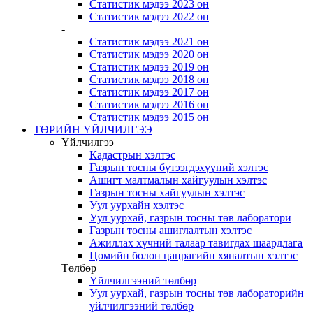
Статистик мэдээ 2023 он
Статистик мэдээ 2022 он
-
Статистик мэдээ 2021 он
Статистик мэдээ 2020 он
Статистик мэдээ 2019 он
Статистик мэдээ 2018 он
Статистик мэдээ 2017 он
Статистик мэдээ 2016 он
Статистик мэдээ 2015 он
ТӨРИЙН ҮЙЛЧИЛГЭЭ
Үйлчилгээ
Кадастрын хэлтэс
Газрын тосны бүтээгдэхүүний хэлтэс
Ашигт малтмалын хайгуулын хэлтэс
Газрын тосны хайгуулын хэлтэс
Уул уурхайн хэлтэс
Уул уурхай, газрын тосны төв лаборатори
Газрын тосны ашиглалтын хэлтэс
Ажиллах хүчний талаар тавигдах шаардлага
Цөмийн болон цацрагийн хяналтын хэлтэс
Төлбөр
Үйлчилгээний төлбөр
Уул уурхай, газрын тосны төв лабораторийн
үйлчилгээний төлбөр