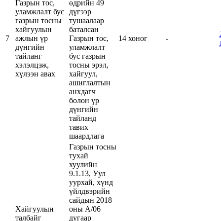
Газрын тос,
өдрийн 49
уламжлалт бус
дүгээр
газрын тосны
тушаалаар
хайгуулын
баталсан
7
ажлын үр
Газрын тос,
14 хоног
-
дүнгийн
уламжлалт
тайланг
бус газрын
хэлэлцэж,
тосны эрэл,
хүлээн авах
хайгуул,
ашиглалтын
анхдагч
болон үр
дүнгийн
тайланд
тавих
шаардлага
Газрын тосны
тухай
хуулийн
9.1.13, Уул
уурхай, хүнд
үйлдвэрийн
сайдын 2018
Хайгуулын
оны А/06
талбайг
дугаар