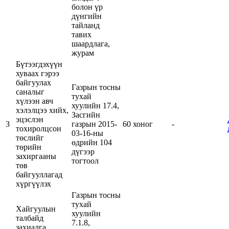
болон үр
дүнгийн
тайланд
тавих
шаардлага,
журам
Бүтээгдэхүүн
хуваах гэрээ
байгуулах
Газрын тосны
саналыг
тухай
хүлээн авч
хуулийн 17.4,
хэлэлцээ хийх,
Засгийн
эцэслэн
3
газрын 2015-
60 хоног
-
тохиролцсон
03-16-ны
төслийг
өдрийн 104
төрийн
дүгээр
захиргааны
тогтоол
төв
байгууллагад
хүргүүлэх
Газрын тосны
тухай
Хайгуулын
хуулийн
талбайд
7.1.8,
захиалга