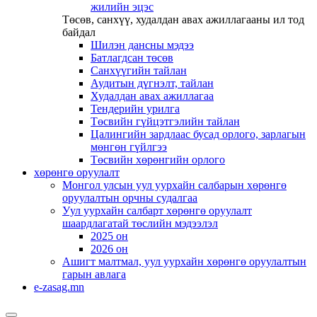
жилийн эцэс
Төсөв, санхүү, худалдан авах ажиллагааны ил тод
байдал
Шилэн дансны мэдээ
Батлагдсан төсөв
Санхүүгийн тайлан
Аудитын дүгнэлт, тайлан
Худалдан авах ажиллагаа
Тендерийн урилга
Төсвийн гүйцэтгэлийн тайлан
Цалингийн зардлаас бусад орлого, зарлагын
мөнгөн гүйлгээ
Төсвийн хөрөнгийн орлого
хөрөнгө оруулалт
Монгол улсын уул уурхайн салбарын хөрөнгө
оруулалтын орчны судалгаа
Уул уурхайн салбарт хөрөнгө оруулалт
шаардлагатай төслийн мэдээлэл
2025 он
2026 он
Ашигт малтмал, уул уурхайн хөрөнгө оруулалтын
гарын авлага
e-zasag.mn