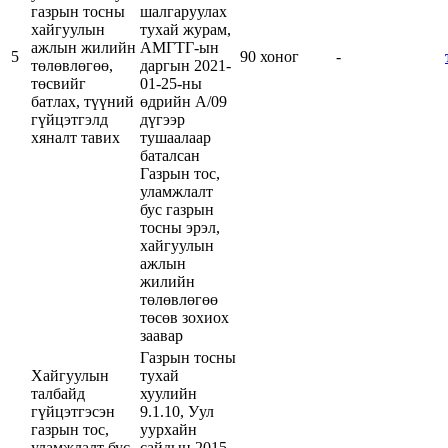
газрын тосны
шалгаруулах
хайгуулын
тухай журам,
ажлын жилийн
АМГТГ-ын
5
90 хоног
-
төлөвлөгөө,
даргын 2021-
төсвийг
01-25-ны
батлах, түүний
өдрийн А/09
гүйцэтгэлд
дүгээр
хяналт тавих
тушаалаар
баталсан
Газрын тос,
уламжлалт
бус газрын
тосны эрэл,
хайгуулын
ажлын
жилийн
төлөвлөгөө
төсөв зохиох
заавар
Газрын тосны
Хайгуулын
тухай
талбайд
хуулийн
гүйцэтгэсэн
9.1.10, Уул
газрын тос,
уурхайн
уламжлалт бус
сайдын 2015-