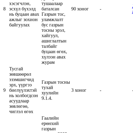
хэсэгчлэн,
тушаалаар
8
эсхүл бүхэлд
баталсан
90 хоног
-
нь буцаан авах
Газрын тос,
ажлыг зохион
уламжлалт
байгуулах
бус газрын
тосны эрэл,
хайгуул,
ашиглалтын
талбайг
буцаан өгөх,
хүлээн авах
журам
Тусгай
зөвшөөрөл
эзэмшигчид
Газрын тосны
эрх, үүргээ
тухай
9
биелүүлэхтэй
3 хоног
-
хуулийн
нь холбогдсон
9.1.4.
асуудлаар
зөвлөгөө,
чиглэл өгөх
Гаалийн
ерөнхий
газрын