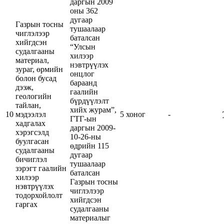
даргын 2009
оны 362
дугаар
Газрын тосны
тушаалаар
чиглэлээр
баталсан
хийгдсэн
“Улсын
судалгааны
хилээр
материал,
нэвтрүүлэх
зураг, өрмийн
онцлог
болон бусад
бараанд
дээж,
гаалийн
геологийн
бүрдүүлэлт
тайлан,
хийх журам”,
10
мэдээлэл
5 хоног
-
ГТГ-ын
хадгалах
даргын 2009-
хэрэгсэлд
10-26-ны
буулгасан
өдрийн 115
судалгааны
дугаар
бичиглэл
тушаалаар
зэрэгт гаалийн
баталсан
хилээр
Газрын тосны
нэвтрүүлэх
чиглэлээр
тодорхойлолт
хийгдсэн
гаргах
судалгааны
материалыг