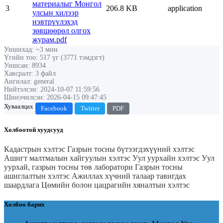
материалыг Монгол
3
206.8 KB
application
улсын хилээр
нэвтрүүлэхэд
зөвшөөрөл олгох
журам.pdf
Уншихад: ~3 мин
Үгийн тоо: 517 үг (3771 тэмдэгт)
Уншсан: 8934
Хавсралт: 3 файл
Ангилал: general
Нийтэлсэн: 2024-10-07 11:59:56
Шинэчилсэн: 2026-04-15 09:47:45
Хуваалцах
Facebook
Twitter
PDF
Холбоотой хуудсууд
Кадастрын хэлтэс
Газрын тосны бүтээгдэхүүний хэлтэс
Ашигт малтмалын хайгуулын хэлтэс
Уул уурхайн хэлтэс
Уул
уурхай, газрын тосны төв лаборатори
Газрын тосны
ашиглалтын хэлтэс
Ажиллах хүчний талаар тавигдах
шаардлага
Цөмийн болон цацрагийн хяналтын хэлтэс
Холбоо барих