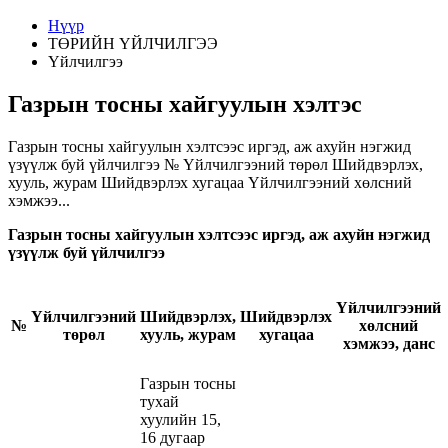
Нүүр
ТӨРИЙН ҮЙЛЧИЛГЭЭ
Үйлчилгээ
Газрын тосны хайгуулын хэлтэс
Газрын тосны хайгуулын хэлтсээс иргэд, аж ахуйн нэгжид
үзүүлж буй үйлчилгээ № Үйлчилгээний төрөл Шийдвэрлэх,
хууль, журам Шийдвэрлэх хугацаа Үйлчилгээний хөлсний
хэмжээ...
Газрын тосны хайгуулын хэлтсээс
иргэд, аж ахуйн нэгжид
үзүүлж буй үйлчилгээ
Үйлчилгээний
Үйлчилгээний
Шийдвэрлэх,
Шийдвэрлэх
№
хөлсний
төрөл
хууль, журам
хугацаа
хэмжээ, данс
Газрын тосны
тухай
хуулийн 15,
16 дугаар