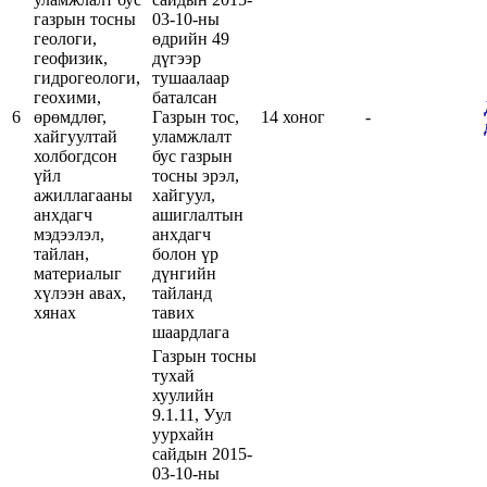
газрын тосны
03-10-ны
геологи,
өдрийн 49
геофизик,
дүгээр
гидрогеологи,
тушаалаар
геохими,
баталсан
6
өрөмдлөг,
Газрын тос,
14 хоног
-
хайгуултай
уламжлалт
холбогдсон
бус газрын
үйл
тосны эрэл,
ажиллагааны
хайгуул,
анхдагч
ашиглалтын
мэдээлэл,
анхдагч
тайлан,
болон үр
материалыг
дүнгийн
хүлээн авах,
тайланд
хянах
тавих
шаардлага
Газрын тосны
тухай
хуулийн
9.1.11, Уул
уурхайн
сайдын 2015-
03-10-ны