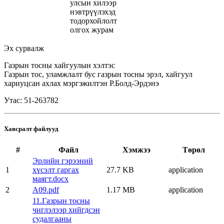
улсын хилээр
нэвтрүүлэхэд
тодорхойлолт
олгох журам
Эх сурвалж
Газрын тосны хайгуулын хэлтэс
Газрын тос, уламжлалт бус газрын тосны эрэл, хайгуул
хариуцсан ахлах мэргэжилтэн Р.Болд-Эрдэнэ
Утас: 51-263782
Хавсралт файлууд
#
Файл
Хэмжээ
Төрөл
Эрлийн гэрээний
1
хүсэлт гаргах
27.7 KB
application
маягт.docx
2
А09.pdf
1.17 MB
application
11.Газрын тосны
чиглэлээр хийгдсэн
судалгааны