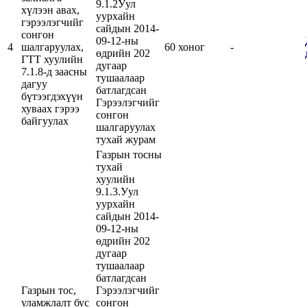
9.1.2Уул
хүлээн авах,
уурхайн
гэрээлэгчийг
сайдын 2014-
сонгон
09-12-ны
4
шалгаруулах,
60 хоног
-
өдрийн 202
ГТТ хуулийн
дугаар
7.1.8-д заасны
тушаалаар
дагуу
батлагдсан
бүтээгдэхүүн
Гэрээлэгчийг
хуваах гэрээ
сонгон
байгуулах
шалгаруулах
тухай журам
Газрын тосны
тухай
хуулийн
9.1.3.Уул
уурхайн
сайдын 2014-
09-12-ны
өдрийн 202
дугаар
тушаалаар
батлагдсан
Газрын тос,
Гэрээлэгчийг
уламжлалт бус
сонгон