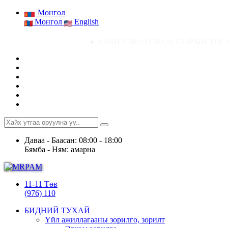
Монгол
Монгол
English
● АШИГТ МАЛТМАЛ, ГАЗРЫН ТОСНЫ ГАЗРЫН СТАТИС
Даваа - Баасан: 08:00 - 18:00
Бямба - Ням: амарна
11-11 Төв
(976) 110
БИДНИЙ ТУХАЙ
Үйл ажиллагааны зорилго, зорилт