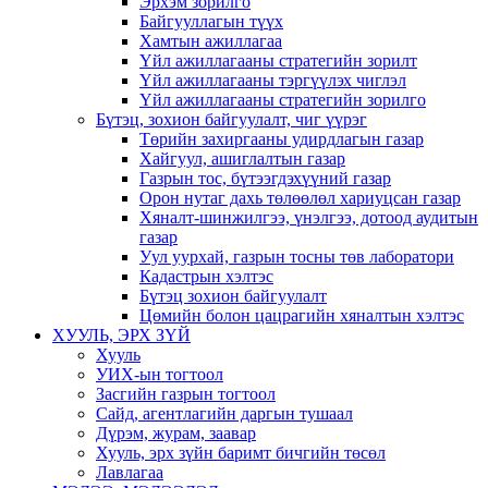
Эрхэм зорилго
Байгууллагын түүх
Хамтын ажиллагаа
Үйл ажиллагааны стратегийн зорилт
Үйл ажиллагааны тэргүүлэх чиглэл
Үйл ажиллагааны стратегийн зорилго
Бүтэц, зохион байгуулалт, чиг үүрэг
Төрийн захиргааны удирдлагын газар
Хайгуул, ашиглалтын газар
Газрын тос, бүтээгдэхүүний газар
Орон нутаг дахь төлөөлөл хариуцсан газар
Хяналт-шинжилгээ, үнэлгээ, дотоод аудитын
газар
Уул уурхай, газрын тосны төв лаборатори
Кадастрын хэлтэс
Бүтэц зохион байгуулалт
Цөмийн болон цацрагийн хяналтын хэлтэс
ХУУЛЬ, ЭРХ ЗҮЙ
Хууль
УИХ-ын тогтоол
Засгийн газрын тогтоол
Сайд, агентлагийн даргын тушаал
Дүрэм, журам, заавар
Хууль, эрх зүйн баримт бичгийн төсөл
Лавлагаа