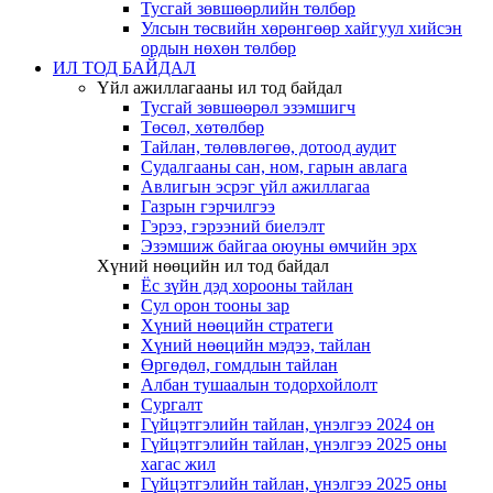
Тусгай зөвшөөрлийн төлбөр
Улсын төсвийн хөрөнгөөр хайгуул хийсэн
ордын нөхөн төлбөр
ИЛ ТОД БАЙДАЛ
Үйл ажиллагааны ил тод байдал
Тусгай зөвшөөрөл эзэмшигч
Төсөл, хөтөлбөр
Тайлан, төлөвлөгөө, дотоод аудит
Судалгааны сан, ном, гарын авлага
Авлигын эсрэг үйл ажиллагаа
Газрын гэрчилгээ
Гэрээ, гэрээний биелэлт
Эзэмшиж байгаа оюуны өмчийн эрх
Хүний нөөцийн ил тод байдал
Ёс зүйн дэд хорооны тайлан
Сул орон тооны зар
Хүний нөөцийн стратеги
Хүний нөөцийн мэдээ, тайлан
Өргөдөл, гомдлын тайлан
Албан тушаалын тодорхойлолт
Сургалт
Гүйцэтгэлийн тайлан, үнэлгээ 2024 он
Гүйцэтгэлийн тайлан, үнэлгээ 2025 оны
хагас жил
Гүйцэтгэлийн тайлан, үнэлгээ 2025 оны