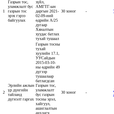
Газрын тос,
зүйл,
уламжлалт бус
АМГТГ-ын
1
газрын тос
даргын 2021-
30 хоног
-
эрэх гэрээ
02-09-ний
байгуулах
өдрийн А/25
дугаар
Хяналтын
хуудас батлах
тухай тушаал
Газрын тосны
тухай
хуулийн 17.1,
УУСайдын
2015-03-10-
ны өдрийн 49
дүгээр
тушаалаар
батлагдсан
Эрлийн ажлын
Газрын тос,
үр дүнгийн
уламжлалт
2
30 хоног
-
тайланд
бус газрын
дүгнэлт гаргах
тосны эрэл,
хайгуул,
ашиглалтын
анхдагч