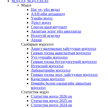
МЭДЭЭ, МЭДЭЭЛЭЛ
Мэдээ
Цаг үе, үйл явдал
ААН-ийн анхааралд
Үнийн мэдээ
Дүрст мэдээ
Сонгон шалгаруулалт
Авлигын эсрэг үйл ажиллагаа
Нээлттэй өгөгдөл
Архив
Салбарын мэдээлэл
Ашигт малтмалын хайгуулын мэдээлэл
Газрын тосны ашиглалтын мэдээлэл
Уул уурхайн мэдээлэл
Газрын тосны бүтээгдэхүүний мэдээлэл
Нүүрсний мэдээлэл
Лабораторийн мэдээлэл
Газрын тосны эрэл, хайгуулын мэдээлэл
Кадастрын мэдээлэл
Цөмийн болон цацрагийн хяналтын
мэдээлэл
Статистик мэдээ
Статистик мэдээ 2026 он
Статистик мэдээ 2025 он
Статистик мэдээ 2024 он