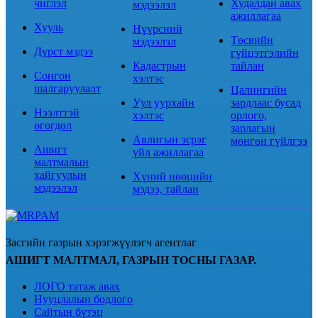
чиглэл
Худалдан авах
мэдээлэл
ажиллагаа
Хууль
Нүүрсний
Төсвийн
мэдээлэл
Дүрст мэдээ
гүйцэтгэлийн
Кадастрын
тайлан
Сонгон
хэлтэс
шалгаруулалт
Цалингийн
Уул уурхайн
зардлаас бусад
Нээлттэй
хэлтэс
орлого,
өгөгдөл
зарлагын
Авлигын эсрэг
мөнгөн гүйлгээ
Ашигт
үйл ажиллагаа
малтмалын
хайгуулын
Хүний нөөцийн
мэдээлэл
мэдээ, тайлан
Засгийн газрын хэрэгжүүлэгч агентлаг
АШИГТ МАЛТМАЛ, ГАЗРЫН ТОСНЫ ГАЗАР.
ЛОГО татаж авах
Нууцлалын бодлого
Сайтын бүтэц