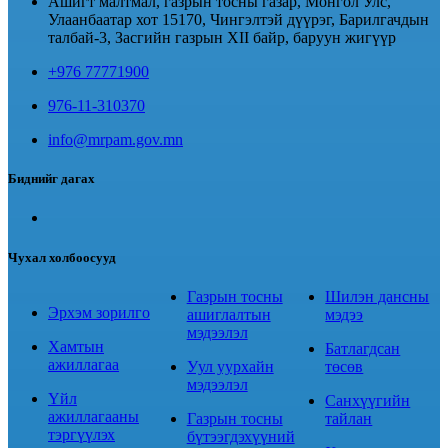
Ашигт малтмал, газрын тосны газар, Монгол Улс,
Улаанбаатар хот 15170, Чингэлтэй дүүрэг, Барилгачдын
талбай-3, Засгийн газрын XII байр, баруун жигүүр
+976 77771900
976-11-310370
info@mrpam.gov.mn
Биднийг дагах
Чухал холбоосууд
Газрын тосны
Шилэн дансны
Эрхэм зорилго
ашиглалтын
мэдээ
мэдээлэл
Хамтын
Батлагдсан
ажиллагаа
Уул уурхайн
төсөв
мэдээлэл
Үйл
Санхүүгийн
ажиллагааны
Газрын тосны
тайлан
тэргүүлэх
бүтээгдэхүүний