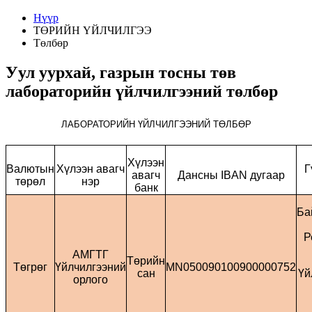
Нүүр
ТӨРИЙН ҮЙЛЧИЛГЭЭ
Төлбөр
Уул уурхай, газрын тосны төв
лабораторийн үйлчилгээний төлбөр
ЛАБОРАТОРИЙН ҮЙЛЧИЛГЭЭНИЙ ТӨЛБӨР
Хүлээн
Валютын
Хүлээн авагч
Г
авагч
Дансны IBAN дугаар
төрөл
нэр
банк
Ба
Р
АМГТГ
Төрийн
Төгрөг
Үйлчилгээний
MN050090100900000752
сан
Үй
орлого