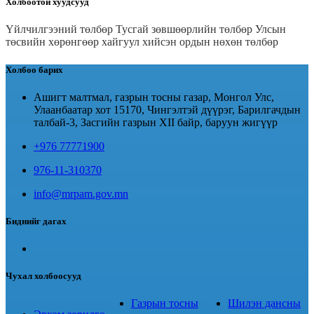
Холбоотой хуудсууд
Үйлчилгээний төлбөр
Тусгай зөвшөөрлийн төлбөр
Улсын
төсвийн хөрөнгөөр хайгуул хийсэн ордын нөхөн төлбөр
Холбоо барих
Ашигт малтмал, газрын тосны газар, Монгол Улс,
Улаанбаатар хот 15170, Чингэлтэй дүүрэг, Барилгачдын
талбай-3, Засгийн газрын XII байр, баруун жигүүр
+976 77771900
976-11-310370
info@mrpam.gov.mn
Биднийг дагах
Чухал холбоосууд
Газрын тосны
Шилэн дансны