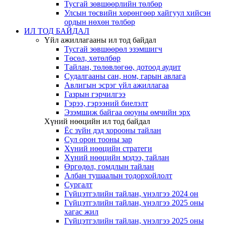
Тусгай зөвшөөрлийн төлбөр
Улсын төсвийн хөрөнгөөр хайгуул хийсэн
ордын нөхөн төлбөр
ИЛ ТОД БАЙДАЛ
Үйл ажиллагааны ил тод байдал
Тусгай зөвшөөрөл эзэмшигч
Төсөл, хөтөлбөр
Тайлан, төлөвлөгөө, дотоод аудит
Судалгааны сан, ном, гарын авлага
Авлигын эсрэг үйл ажиллагаа
Газрын гэрчилгээ
Гэрээ, гэрээний биелэлт
Эзэмшиж байгаа оюуны өмчийн эрх
Хүний нөөцийн ил тод байдал
Ёс зүйн дэд хорооны тайлан
Сул орон тооны зар
Хүний нөөцийн стратеги
Хүний нөөцийн мэдээ, тайлан
Өргөдөл, гомдлын тайлан
Албан тушаалын тодорхойлолт
Сургалт
Гүйцэтгэлийн тайлан, үнэлгээ 2024 он
Гүйцэтгэлийн тайлан, үнэлгээ 2025 оны
хагас жил
Гүйцэтгэлийн тайлан, үнэлгээ 2025 оны