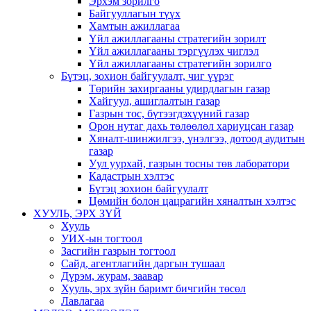
Эрхэм зорилго
Байгууллагын түүх
Хамтын ажиллагаа
Үйл ажиллагааны стратегийн зорилт
Үйл ажиллагааны тэргүүлэх чиглэл
Үйл ажиллагааны стратегийн зорилго
Бүтэц, зохион байгуулалт, чиг үүрэг
Төрийн захиргааны удирдлагын газар
Хайгуул, ашиглалтын газар
Газрын тос, бүтээгдэхүүний газар
Орон нутаг дахь төлөөлөл хариуцсан газар
Хяналт-шинжилгээ, үнэлгээ, дотоод аудитын
газар
Уул уурхай, газрын тосны төв лаборатори
Кадастрын хэлтэс
Бүтэц зохион байгуулалт
Цөмийн болон цацрагийн хяналтын хэлтэс
ХУУЛЬ, ЭРХ ЗҮЙ
Хууль
УИХ-ын тогтоол
Засгийн газрын тогтоол
Сайд, агентлагийн даргын тушаал
Дүрэм, журам, заавар
Хууль, эрх зүйн баримт бичгийн төсөл
Лавлагаа