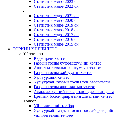
Статистик мэдээ 2023 он
Статистик мэдээ 2022 он
-
Статистик мэдээ 2021 он
Статистик мэдээ 2020 он
Статистик мэдээ 2019 он
Статистик мэдээ 2018 он
Статистик мэдээ 2017 он
Статистик мэдээ 2016 он
Статистик мэдээ 2015 он
ТӨРИЙН ҮЙЛЧИЛГЭЭ
Үйлчилгээ
Кадастрын хэлтэс
Газрын тосны бүтээгдэхүүний хэлтэс
Ашигт малтмалын хайгуулын хэлтэс
Газрын тосны хайгуулын хэлтэс
Уул уурхайн хэлтэс
Уул уурхай, газрын тосны төв лаборатори
Газрын тосны ашиглалтын хэлтэс
Ажиллах хүчний талаар тавигдах шаардлага
Цөмийн болон цацрагийн хяналтын хэлтэс
Төлбөр
Үйлчилгээний төлбөр
Уул уурхай, газрын тосны төв лабораторийн
үйлчилгээний төлбөр