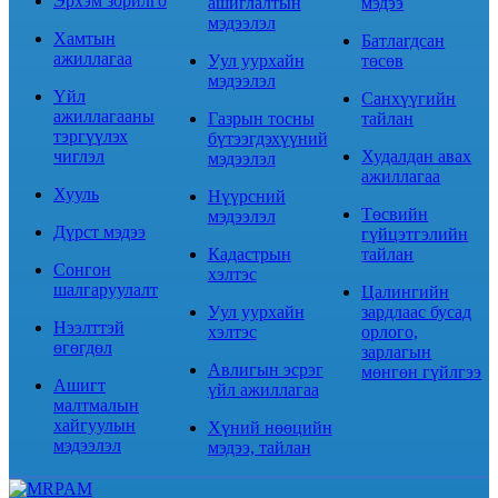
Эрхэм зорилго
ашиглалтын
мэдээ
мэдээлэл
Хамтын
Батлагдсан
ажиллагаа
Уул уурхайн
төсөв
мэдээлэл
Үйл
Санхүүгийн
ажиллагааны
Газрын тосны
тайлан
тэргүүлэх
бүтээгдэхүүний
чиглэл
Худалдан авах
мэдээлэл
ажиллагаа
Хууль
Нүүрсний
Төсвийн
мэдээлэл
Дүрст мэдээ
гүйцэтгэлийн
Кадастрын
тайлан
Сонгон
хэлтэс
шалгаруулалт
Цалингийн
Уул уурхайн
зардлаас бусад
Нээлттэй
хэлтэс
орлого,
өгөгдөл
зарлагын
Авлигын эсрэг
мөнгөн гүйлгээ
Ашигт
үйл ажиллагаа
малтмалын
хайгуулын
Хүний нөөцийн
мэдээлэл
мэдээ, тайлан