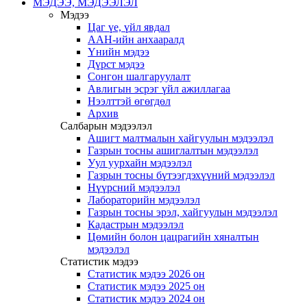
МЭДЭЭ, МЭДЭЭЛЭЛ
Мэдээ
Цаг үе, үйл явдал
ААН-ийн анхааралд
Үнийн мэдээ
Дүрст мэдээ
Сонгон шалгаруулалт
Авлигын эсрэг үйл ажиллагаа
Нээлттэй өгөгдөл
Архив
Салбарын мэдээлэл
Ашигт малтмалын хайгуулын мэдээлэл
Газрын тосны ашиглалтын мэдээлэл
Уул уурхайн мэдээлэл
Газрын тосны бүтээгдэхүүний мэдээлэл
Нүүрсний мэдээлэл
Лабораторийн мэдээлэл
Газрын тосны эрэл, хайгуулын мэдээлэл
Кадастрын мэдээлэл
Цөмийн болон цацрагийн хяналтын
мэдээлэл
Статистик мэдээ
Статистик мэдээ 2026 он
Статистик мэдээ 2025 он
Статистик мэдээ 2024 он