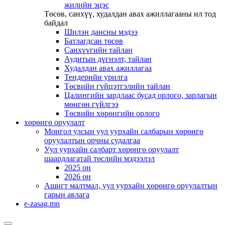
жилийн эцэс
Төсөв, санхүү, худалдан авах ажиллагааны ил тод
байдал
Шилэн дансны мэдээ
Батлагдсан төсөв
Санхүүгийн тайлан
Аудитын дүгнэлт, тайлан
Худалдан авах ажиллагаа
Тендерийн урилга
Төсвийн гүйцэтгэлийн тайлан
Цалингийн зардлаас бусад орлого, зарлагын
мөнгөн гүйлгээ
Төсвийн хөрөнгийн орлого
хөрөнгө оруулалт
Монгол улсын уул уурхайн салбарын хөрөнгө
оруулалтын орчны судалгаа
Уул уурхайн салбарт хөрөнгө оруулалт
шаардлагатай төслийн мэдээлэл
2025 он
2026 он
Ашигт малтмал, уул уурхайн хөрөнгө оруулалтын
гарын авлага
e-zasag.mn