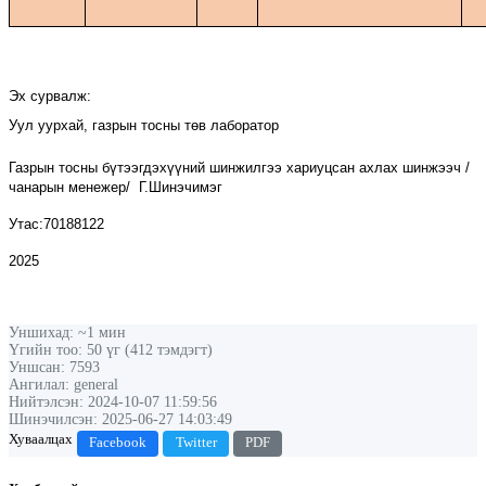
Эх сурвалж:
Уул уурхай, газрын тосны төв лаборатор
Газрын тосны бүтээгдэхүүний шинжилгээ хариуцсан ахлах шинжээч /
чанарын менежер/
Г.Шинэчимэг
Утас:70188122
2025
Уншихад: ~1 мин
Үгийн тоо: 50 үг (412 тэмдэгт)
Уншсан: 7593
Ангилал: general
Нийтэлсэн: 2024-10-07 11:59:56
Шинэчилсэн: 2025-06-27 14:03:49
Хуваалцах
Facebook
Twitter
PDF