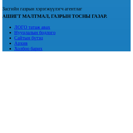
Засгийн газрын хэрэгжүүлэгч агентлаг
АШИГТ МАЛТМАЛ, ГАЗРЫН ТОСНЫ ГАЗАР.
ЛОГО татаж авах
Нууцлалын бодлого
Сайтын бүтэц
Архив
Холбоо барих