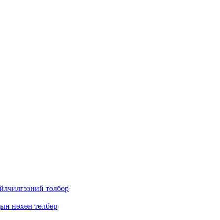
үйлчилгээний төлбөр
дын нөхөн төлбөр