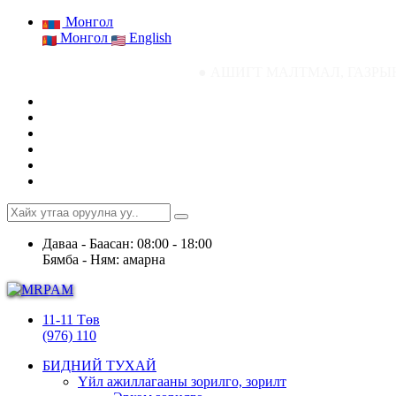
Монгол
Монгол
English
● АШИГТ МАЛТМАЛ, ГАЗРЫН ТОСНЫ ГАЗРЫН С
Даваа - Баасан: 08:00 - 18:00
Бямба - Ням: амарна
11-11 Төв
(976) 110
БИДНИЙ ТУХАЙ
Үйл ажиллагааны зорилго, зорилт