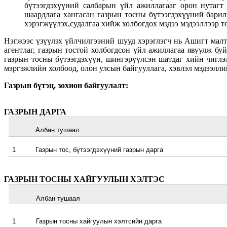
бүтээгдэхүүний салбарын үйл ажиллагааг орон нутагт 
шаардлага хангасан газрын тосны бүтээгдэхүүний барил
хэрэгжүүлэх,судалгаа хийж холбогдох мэдээ мэдээллээр т
Нэгжээс үзүүлэх үйлчилгээний шууд хэрэглэгч нь Ашигт малтм
агентлаг, газрын тостой холбогдсон үйл ажиллагаа явуулж буй
газрын тосны бүтээгдэхүүн, шингэрүүлсэн шатдаг хийн чиглэ
мэргэжлийн холбоод, олон улсын байгууллага, хэвлэл мэдээлли
Газрын бүтэц, зохион байгуулалт:
ГАЗРЫН ДАРГА
Албан тушаал
1
Газрын тос, бүтээгдэхүүний газрын дарга
ГАЗРЫН ТОСНЫ ХАЙГУУЛЫН ХЭЛТЭС
Албан тушаал
1
Газрын тосны хайгуулын хэлтсийн дарга