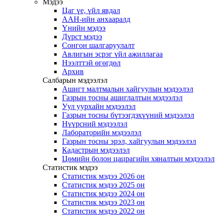
Мэдээ
Цаг үе, үйл явдал
ААН-ийн анхааралд
Үнийн мэдээ
Дүрст мэдээ
Сонгон шалгаруулалт
Авлигын эсрэг үйл ажиллагаа
Нээлттэй өгөгдөл
Архив
Салбарын мэдээлэл
Ашигт малтмалын хайгуулын мэдээлэл
Газрын тосны ашиглалтын мэдээлэл
Уул уурхайн мэдээлэл
Газрын тосны бүтээгдэхүүний мэдээлэл
Нүүрсний мэдээлэл
Лабораторийн мэдээлэл
Газрын тосны эрэл, хайгуулын мэдээлэл
Кадастрын мэдээлэл
Цөмийн болон цацрагийн хяналтын мэдээлэл
Статистик мэдээ
Статистик мэдээ 2026 он
Статистик мэдээ 2025 он
Статистик мэдээ 2024 он
Статистик мэдээ 2023 он
Статистик мэдээ 2022 он