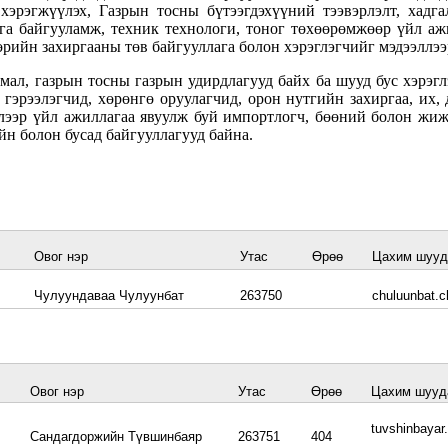
хэрэгжүүлэх, Газрын тосны бүтээгдэхүүний тээвэрлэлт, хадга
га байгууламж, техник технологи, тоног төхөөрөмжөөр үйл ажи
өрийн захиргааны төв байгууллага болон хэрэглэгчийг мэдээллээ
ал, газрын тосны газрын удирдлагууд байх ба шууд бус хэрэглэ
 гэрээлэгчид, хөрөнгө оруулагчид, орон нутгийн захиргаа, их, 
лээр үйл ажиллагаа явуулж буй импортлогч, бөөний болон жиж
йн болон бусад байгууллагууд байна.
Овог нэр
Утас
Өрөө
Цахим шууд
Чулуундаваа Чулуунбат
263750
chuluunbat.c
Овог нэр
Утас
Өрөө
Цахим шууд
tuvshinbaya
Сандагдоржийн Түвшинбаяр
263751
404