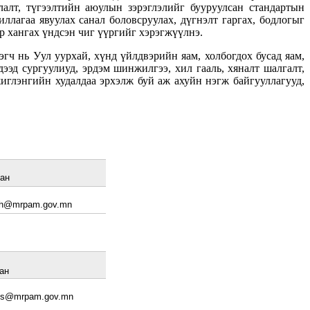
лалт, түгээлтийн аюулын зэрэглэлийг бууруулсан стандартын
ллагаа явуулах санал боловсруулах, дүгнэлт гаргах, бодлогыг
р хангах үндсэн чиг үүргийг хэрэгжүүлнэ.
гч нь Уул уурхай, хүнд үйлдвэрийн яам, холбогдох бусад яам,
дээд сургуулиуд, эрдэм шинжилгээ, хил гааль, хяналт шалгалт,
иглэнгийн худалдаа эрхэлж буй аж ахуйн нэгж байгууллагууд,
ан
h
@
m
rpam.gov.mn
ан
r.s@mrpam.gov.mn