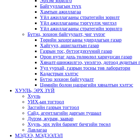
Эрхэм зорилго
Байгууллагын түүх
Хамтын ажиллагаа
Үйл ажиллагааны стратегийн зорилт
Үйл ажиллагааны тэргүүлэх чиглэл
Үйл ажиллагааны стратегийн зорилго
Бүтэц, зохион байгуулалт, чиг үүрэг
Төрийн захиргааны удирдлагын газар
Хайгуул, ашиглалтын газар
Газрын тос, бүтээгдэхүүний газар
Орон нутаг дахь төлөөлөл хариуцсан газар
Хяналт-шинжилгээ, үнэлгээ, дотоод аудитын 
Уул уурхай, газрын тосны төв лаборатори
Кадастрын хэлтэс
Бүтэц зохион байгуулалт
Цөмийн болон цацрагийн хяналтын хэлтэс
ХУУЛЬ, ЭРХ ЗҮЙ
Хууль
УИХ-ын тогтоол
Засгийн газрын тогтоол
Сайд, агентлагийн даргын тушаал
Дүрэм, журам, заавар
Хууль, эрх зүйн баримт бичгийн төсөл
Лавлагаа
МЭДЭЭ, МЭДЭЭЛЭЛ