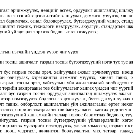
далгааг эрчимжүүлэх, нөөцийг өсгөх, ордуудыг ашиглалтад шил
уваах гэрээний хэрэгжилтийг хангуулах, дэмжлэг үзүүлэх, хянал
лэл баримтлах, санал боловсруулах, бүтээгдэхүүний чанар, ста
вшилтэт техник, технологи нэвтрүүлэх, аюулгүй, стандартын шаа
үүний үйлдвэрлэл эрхлэх бодлогыг хэрэгжүүлэх;
алтын нэгжийн үндсэн үүрэг, чиг үүрэг
н тосны ашиглалт, газрын тосны бүтээгдэхүүний нэгж тус тус а
т бус газрын тосны эрэл, хайгуулын ажлыг эрчимжүүлэх, нөөци
он байгуулах, хэрэгжилтэд дэмжлэг үзүүлэх, хяналт тавих, 
 газрын тосны эрэл, хайгуулын үйл ажиллагаатай холбогдсон т
эр төрийн захиргааны төв байгууллагыг хангах үндсэн чиг үүрги
алт бус газрын тосны ордуудыг ашиглалтад шилжүүлэх ажлыг з
эр нэмэгдүүлэх бодлогыг хэрэгжүүлэх, бүтээгдэхүүн хуваах г
алт тавих, олборлолт, ашиглалтын үйл ажиллагааны өртөг нөхө
дээллээр төрийн захиргааны төв байгууллагыг хангах үндсэн чиг
тээгдэхүүний хангамжийн талаар төрөөс баримтлах бодлого, тү
айгуулах, газрын тосны бүтээгдэхүүний үйлдвэрлэлийг хөгж
импортын эх үүсвэрийг нэмэгдүүлэх, улсын хэмжээнд газрын то
т, нөөц, үлдэгдэл, жижиглэн борлуулалтын үнэ, татвар, гада