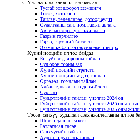
Үйл ажиллагааны ил тод байдал
Тусгай зөвшөөрөл эзэмшигч
Төсөл, хөтөлбөр
Тайлан, төлөвлөгөө, дотоод аудит
Судалгааны сан, ном, гарын авлага
Авлигын эсрэг үйл ажиллагаа
Газрын гэрчилгээ
Гэрээ, гэрээний биелэлт
Эзэмшиж байгаа оюуны өмчийн эрх
Хүний нөөцийн ил тод байдал
Ёс зүйн дэд хорооны тайлан
Сул орон тооны зар
Хүний нөөцийн стратеги
Хүний нөөцийн мэдээ, тайлан
Өргөдөл, гомдлын тайлан
Албан тушаалын тодорхойлолт
Сургалт
Гүйцэтгэлийн тайлан, үнэлгээ 2024 он
Гүйцэтгэлийн тайлан, үнэлгээ 2025 оны хага
Гүйцэтгэлийн тайлан, үнэлгээ 2025 оны жили
Төсөв, санхүү, худалдан авах ажиллагааны ил тод б
Шилэн дансны мэдээ
Батлагдсан төсөв
Санхүүгийн тайлан
Аудитын дүгнэлт, тайлан