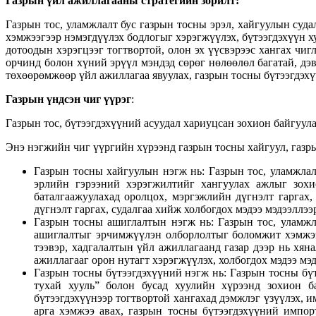
Газрын үйл ажиллагааны стратегийн зорилт:
Газрын тос, уламжлалт бус газрын тосны эрэл, хайгуулын су
хэмжээгээр нэмэгдүүлэх бодлогыг хэрэгжүүлэх, бүтээгдэхүүн х
дотоодын хэрэгцээг тогтвортой, олон эх үүсвэрээс хангах чиг
орчинд болон хүний эрүүл мэндэд сөрөг нөлөөлөл багатай, дэ
төхөөрөмжөөр үйл ажиллагаа явуулах, газрын тосны бүтээгдэх
Газрын үндсэн чиг үүрэг
:
Газрын тос, бүтээгдэхүүний асуудал хариуцсан зохион байгуул
Энэ нэгжийн чиг үүргийн хүрээнд газрын тосны хайгуул, газры
Газрын тосны хайгуулын нэгж нь: Газрын тос, уламжлал
эрлийн гэрээний хэрэгжилтийг хангуулах ажлыг зохи
баталгаажуулахад оролцох, мэргэжлийн дүгнэлт гаргах,
дүгнэлт гаргах, судалгаа хийж холбогдох мэдээ мэдээллэ
Газрын тосны ашиглалтын нэгж нь: Газрын тос, уламжл
ашиглалтыг эрчимжүүлэн олборлолтыг боломжит хэмжээгэ
тээвэр, хадгалалтын үйл ажиллагаанд газар дээр нь хян
ажиллагааг орон нутагт хэрэгжүүлэх, холбогдох мэдээ мэ
Газрын тосны бүтээгдэхүүний нэгж нь: Газрын тосны бү
тухай хууль” болон бусад хуулийн хүрээнд зохион б
бүтээгдэхүүнээр тогтвортой хангахад дэмжлэг үзүүлэх, 
арга хэмжээ авах, газрын тосны бүтээгдэхүүний импор