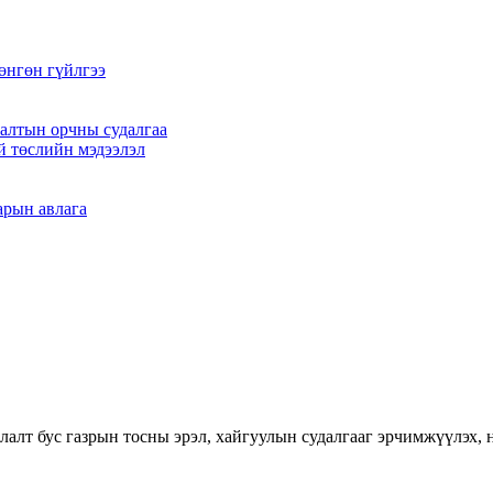
өнгөн гүйлгээ
алтын орчны судалгаа
й төслийн мэдээлэл
арын авлага
лалт бус газрын тосны эрэл, хайгуулын судалгааг эрчимжүүлэх,