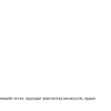
 нөөцийг өсгөх, ордуудыг ашиглалтад шилжүүлэх, ордын