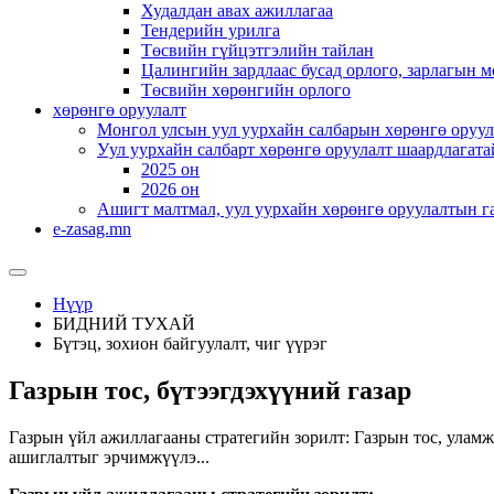
Худалдан авах ажиллагаа
Тендерийн урилга
Төсвийн гүйцэтгэлийн тайлан
Цалингийн зардлаас бусад орлого, зарлагын м
Төсвийн хөрөнгийн орлого
хөрөнгө оруулалт
Монгол улсын уул уурхайн салбарын хөрөнгө оруул
Уул уурхайн салбарт хөрөнгө оруулалт шаардлагата
2025 он
2026 он
Ашигт малтмал, уул уурхайн хөрөнгө оруулалтын г
e-zasag.mn
Нүүр
БИДНИЙ ТУХАЙ
Бүтэц, зохион байгуулалт, чиг үүрэг
Газрын тос, бүтээгдэхүүний газар
Газрын үйл ажиллагааны стратегийн зорилт: Газрын тос, уламж
ашиглалтыг эрчимжүүлэ...