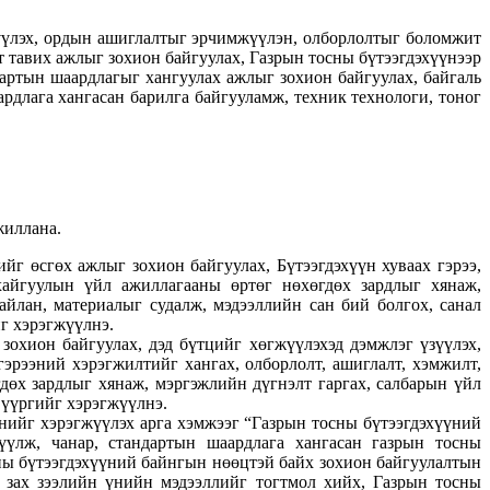
жүүлэх, ордын ашиглалтыг эрчимжүүлэн, олборлолтыг боломжит
т тавих ажлыг зохион байгуулах, Газрын тосны бүтээгдэхүүнээр
ндартын шаардлагыг хангуулах ажлыг зохион байгуулах, байгаль
рдлага хангасан барилга байгууламж, техник технологи, тоног
жиллана.
йг өсгөх ажлыг зохион байгуулах, Бүтээгдэхүүн хуваах гэрээ,
хайгуулын үйл ажиллагааны өртөг нөхөгдөх зардлыг хянаж,
айлан, материалыг судалж, мэдээллийн сан бий болгох, санал
йг хэрэгжүүлнэ.
охион байгуулах, дэд бүтцийг хөгжүүлэхэд дэмжлэг үзүүлэх,
эрээний хэрэгжилтийг хангах, олборлолт, ашиглалт, хэмжилт,
гдөх зардлыг хянаж, мэргэжлийн дүгнэлт гаргах, салбарын үйл
 үүргийг хэрэгжүүлнэ.
үнийг хэрэгжүүлэх арга хэмжээг “Газрын тосны бүтээгдэхүүний
үүлж, чанар, стандартын шаардлага хангасан газрын тосны
сны бүтээгдэхүүний байнгын нөөцтэй байх зохион байгуулалтын
ад зах зээлийн үнийн мэдээллийг тогтмол хийх, Газрын тосны