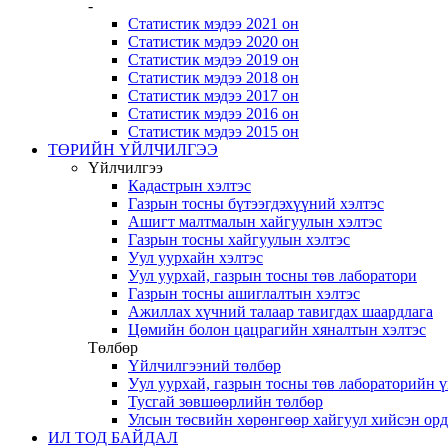
-
Статистик мэдээ 2021 он
Статистик мэдээ 2020 он
Статистик мэдээ 2019 он
Статистик мэдээ 2018 он
Статистик мэдээ 2017 он
Статистик мэдээ 2016 он
Статистик мэдээ 2015 он
ТӨРИЙН ҮЙЛЧИЛГЭЭ
Үйлчилгээ
Кадастрын хэлтэс
Газрын тосны бүтээгдэхүүний хэлтэс
Ашигт малтмалын хайгуулын хэлтэс
Газрын тосны хайгуулын хэлтэс
Уул уурхайн хэлтэс
Уул уурхай, газрын тосны төв лаборатори
Газрын тосны ашиглалтын хэлтэс
Ажиллах хүчний талаар тавигдах шаардлага
Цөмийн болон цацрагийн хяналтын хэлтэс
Төлбөр
Үйлчилгээний төлбөр
Уул уурхай, газрын тосны төв лабораторийн 
Тусгай зөвшөөрлийн төлбөр
Улсын төсвийн хөрөнгөөр хайгуул хийсэн ор
ИЛ ТОД БАЙДАЛ