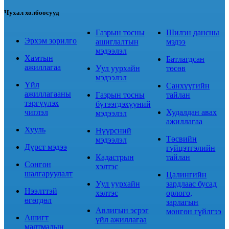
Чухал холбоосууд
Газрын тосны
Шилэн дансны
Эрхэм зорилго
ашиглалтын
мэдээ
мэдээлэл
Хамтын
Батлагдсан
ажиллагаа
Уул уурхайн
төсөв
мэдээлэл
Үйл
Санхүүгийн
ажиллагааны
Газрын тосны
тайлан
тэргүүлэх
бүтээгдэхүүний
чиглэл
Худалдан авах
мэдээлэл
ажиллагаа
Хууль
Нүүрсний
Төсвийн
мэдээлэл
Дүрст мэдээ
гүйцэтгэлийн
Кадастрын
тайлан
Сонгон
хэлтэс
шалгаруулалт
Цалингийн
Уул уурхайн
зардлаас бусад
Нээлттэй
хэлтэс
орлого,
өгөгдөл
зарлагын
Авлигын эсрэг
мөнгөн гүйлгээ
Ашигт
үйл ажиллагаа
малтмалын