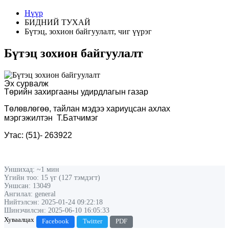
Нүүр
БИДНИЙ ТУХАЙ
Бүтэц, зохион байгуулалт, чиг үүрэг
Бүтэц зохион байгуулалт
Эх сурвалж
Төрийн захиргааны удирдлагын газар
Төлөвлөгөө, тайлан мэдээ хариуцсан ахлах
мэргэжилтэн
Т.Батчимэг
Утас:
(
51
)
-
263922
Уншихад: ~1 мин
Үгийн тоо: 15 үг (127 тэмдэгт)
Уншсан: 13049
Ангилал: general
Нийтэлсэн: 2025-01-24 09:22:18
Шинэчилсэн: 2025-06-10 16:05:33
Хуваалцах
Facebook
Twitter
PDF