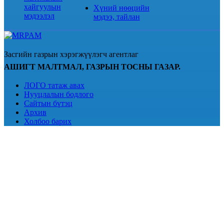
хайгуулын
Хүний нөөцийн
мэдээлэл
мэдээ, тайлан
Засгийн газрын хэрэгжүүлэгч агентлаг
АШИГТ МАЛТМАЛ, ГАЗРЫН ТОСНЫ ГАЗАР.
ЛОГО татаж авах
Нууцлалын бодлого
Сайтын бүтэц
Архив
Холбоо барих