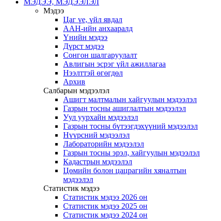
МЭДЭЭ, МЭДЭЭЛЭЛ
Мэдээ
Цаг үе, үйл явдал
ААН-ийн анхааралд
Үнийн мэдээ
Дүрст мэдээ
Сонгон шалгаруулалт
Авлигын эсрэг үйл ажиллагаа
Нээлттэй өгөгдөл
Архив
Салбарын мэдээлэл
Ашигт малтмалын хайгуулын мэдээлэл
Газрын тосны ашиглалтын мэдээлэл
Уул уурхайн мэдээлэл
Газрын тосны бүтээгдэхүүний мэдээлэл
Нүүрсний мэдээлэл
Лабораторийн мэдээлэл
Газрын тосны эрэл, хайгуулын мэдээлэл
Кадастрын мэдээлэл
Цөмийн болон цацрагийн хяналтын
мэдээлэл
Статистик мэдээ
Статистик мэдээ 2026 он
Статистик мэдээ 2025 он
Статистик мэдээ 2024 он