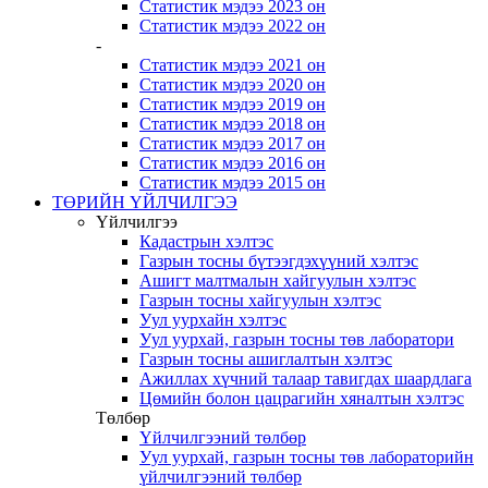
Статистик мэдээ 2023 он
Статистик мэдээ 2022 он
-
Статистик мэдээ 2021 он
Статистик мэдээ 2020 он
Статистик мэдээ 2019 он
Статистик мэдээ 2018 он
Статистик мэдээ 2017 он
Статистик мэдээ 2016 он
Статистик мэдээ 2015 он
ТӨРИЙН ҮЙЛЧИЛГЭЭ
Үйлчилгээ
Кадастрын хэлтэс
Газрын тосны бүтээгдэхүүний хэлтэс
Ашигт малтмалын хайгуулын хэлтэс
Газрын тосны хайгуулын хэлтэс
Уул уурхайн хэлтэс
Уул уурхай, газрын тосны төв лаборатори
Газрын тосны ашиглалтын хэлтэс
Ажиллах хүчний талаар тавигдах шаардлага
Цөмийн болон цацрагийн хяналтын хэлтэс
Төлбөр
Үйлчилгээний төлбөр
Уул уурхай, газрын тосны төв лабораторийн
үйлчилгээний төлбөр