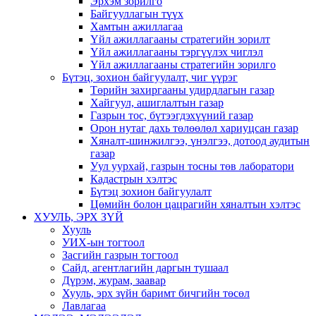
Эрхэм зорилго
Байгууллагын түүх
Хамтын ажиллагаа
Үйл ажиллагааны стратегийн зорилт
Үйл ажиллагааны тэргүүлэх чиглэл
Үйл ажиллагааны стратегийн зорилго
Бүтэц, зохион байгуулалт, чиг үүрэг
Төрийн захиргааны удирдлагын газар
Хайгуул, ашиглалтын газар
Газрын тос, бүтээгдэхүүний газар
Орон нутаг дахь төлөөлөл хариуцсан газар
Хяналт-шинжилгээ, үнэлгээ, дотоод аудитын
газар
Уул уурхай, газрын тосны төв лаборатори
Кадастрын хэлтэс
Бүтэц зохион байгуулалт
Цөмийн болон цацрагийн хяналтын хэлтэс
ХУУЛЬ, ЭРХ ЗҮЙ
Хууль
УИХ-ын тогтоол
Засгийн газрын тогтоол
Сайд, агентлагийн даргын тушаал
Дүрэм, журам, заавар
Хууль, эрх зүйн баримт бичгийн төсөл
Лавлагаа