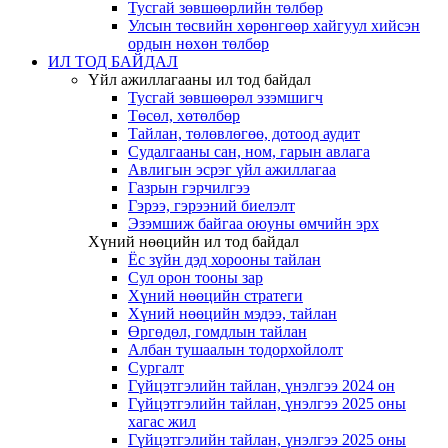
Тусгай зөвшөөрлийн төлбөр
Улсын төсвийн хөрөнгөөр хайгуул хийсэн
ордын нөхөн төлбөр
ИЛ ТОД БАЙДАЛ
Үйл ажиллагааны ил тод байдал
Тусгай зөвшөөрөл эзэмшигч
Төсөл, хөтөлбөр
Тайлан, төлөвлөгөө, дотоод аудит
Судалгааны сан, ном, гарын авлага
Авлигын эсрэг үйл ажиллагаа
Газрын гэрчилгээ
Гэрээ, гэрээний биелэлт
Эзэмшиж байгаа оюуны өмчийн эрх
Хүний нөөцийн ил тод байдал
Ёс зүйн дэд хорооны тайлан
Сул орон тооны зар
Хүний нөөцийн стратеги
Хүний нөөцийн мэдээ, тайлан
Өргөдөл, гомдлын тайлан
Албан тушаалын тодорхойлолт
Сургалт
Гүйцэтгэлийн тайлан, үнэлгээ 2024 он
Гүйцэтгэлийн тайлан, үнэлгээ 2025 оны
хагас жил
Гүйцэтгэлийн тайлан, үнэлгээ 2025 оны