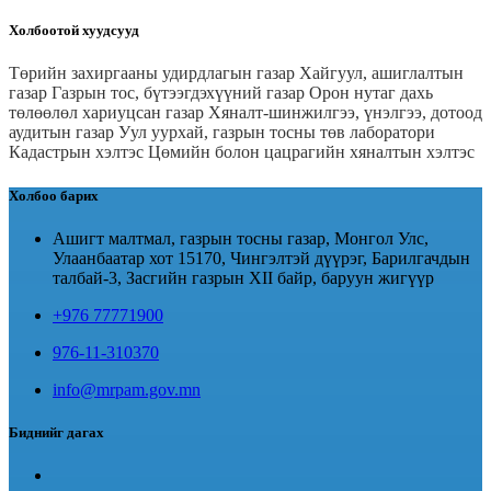
Холбоотой хуудсууд
Төрийн захиргааны удирдлагын газар
Хайгуул, ашиглалтын
газар
Газрын тос, бүтээгдэхүүний газар
Орон нутаг дахь
төлөөлөл хариуцсан газар
Хяналт-шинжилгээ, үнэлгээ, дотоод
аудитын газар
Уул уурхай, газрын тосны төв лаборатори
Кадастрын хэлтэс
Цөмийн болон цацрагийн хяналтын хэлтэс
Холбоо барих
Ашигт малтмал, газрын тосны газар, Монгол Улс,
Улаанбаатар хот 15170, Чингэлтэй дүүрэг, Барилгачдын
талбай-3, Засгийн газрын XII байр, баруун жигүүр
+976 77771900
976-11-310370
info@mrpam.gov.mn
Биднийг дагах