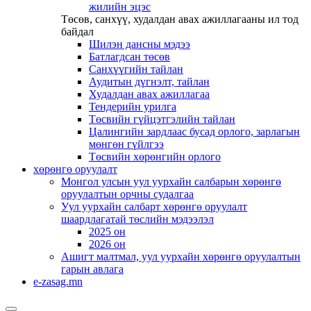
жилийн эцэс
Төсөв, санхүү, худалдан авах ажиллагааны ил тод
байдал
Шилэн дансны мэдээ
Батлагдсан төсөв
Санхүүгийн тайлан
Аудитын дүгнэлт, тайлан
Худалдан авах ажиллагаа
Тендерийн урилга
Төсвийн гүйцэтгэлийн тайлан
Цалингийн зардлаас бусад орлого, зарлагын
мөнгөн гүйлгээ
Төсвийн хөрөнгийн орлого
хөрөнгө оруулалт
Монгол улсын уул уурхайн салбарын хөрөнгө
оруулалтын орчны судалгаа
Уул уурхайн салбарт хөрөнгө оруулалт
шаардлагатай төслийн мэдээлэл
2025 он
2026 он
Ашигт малтмал, уул уурхайн хөрөнгө оруулалтын
гарын авлага
e-zasag.mn