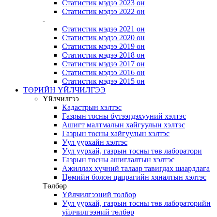
Статистик мэдээ 2023 он
Статистик мэдээ 2022 он
-
Статистик мэдээ 2021 он
Статистик мэдээ 2020 он
Статистик мэдээ 2019 он
Статистик мэдээ 2018 он
Статистик мэдээ 2017 он
Статистик мэдээ 2016 он
Статистик мэдээ 2015 он
ТӨРИЙН ҮЙЛЧИЛГЭЭ
Үйлчилгээ
Кадастрын хэлтэс
Газрын тосны бүтээгдэхүүний хэлтэс
Ашигт малтмалын хайгуулын хэлтэс
Газрын тосны хайгуулын хэлтэс
Уул уурхайн хэлтэс
Уул уурхай, газрын тосны төв лаборатори
Газрын тосны ашиглалтын хэлтэс
Ажиллах хүчний талаар тавигдах шаардлага
Цөмийн болон цацрагийн хяналтын хэлтэс
Төлбөр
Үйлчилгээний төлбөр
Уул уурхай, газрын тосны төв лабораторийн
үйлчилгээний төлбөр