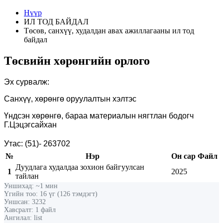
Нүүр
ИЛ ТОД БАЙДАЛ
Төсөв, санхүү, худалдан авах ажиллагааны ил тод
байдал
Төсвийн хөрөнгийн орлого
Эх сурвалж:
Санхүү, хөрөнгө оруулалтын хэлтэс
Үндсэн хөрөнгө, бараа материалын нягтлан бодогч
Г.Цэцэгсайхан
Утас:
(
51
)
-
263702
№
Нэр
Он сар
Файл
Дуудлага худалдаа зохион байгуулсан
1
2025
тайлан
Уншихад: ~1 мин
Үгийн тоо: 16 үг (126 тэмдэгт)
Уншсан: 3232
Хавсралт: 1 файл
Ангилал: list