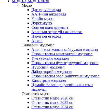
МЭДЭЭ, МЭДЭЭЛЭЛ
Мэдээ
Цаг үе, үйл явдал
ААН-ийн анхааралд
Үнийн мэдээ
Дүрст мэдээ
Сонгон шалгаруулалт
Авлигын эсрэг үйл ажиллагаа
Нээлттэй өгөгдөл
Архив
Салбарын мэдээлэл
Ашигт малтмалын хайгуулын мэдээлэл
Газрын тосны ашиглалтын мэдээлэл
Уул уурхайн мэдээлэл
Газрын тосны бүтээгдэхүүний мэдээлэл
Нүүрсний мэдээлэл
Лабораторийн мэдээлэл
Газрын тосны эрэл, хайгуулын мэдээлэл
Кадастрын мэдээлэл
Цөмийн болон цацрагийн хяналтын
мэдээлэл
Статистик мэдээ
Статистик мэдээ 2026 он
Статистик мэдээ 2025 он
Статистик мэдээ 2024 он