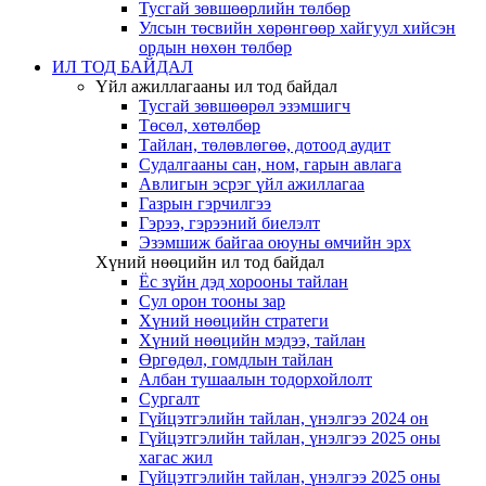
Тусгай зөвшөөрлийн төлбөр
Улсын төсвийн хөрөнгөөр хайгуул хийсэн
ордын нөхөн төлбөр
ИЛ ТОД БАЙДАЛ
Үйл ажиллагааны ил тод байдал
Тусгай зөвшөөрөл эзэмшигч
Төсөл, хөтөлбөр
Тайлан, төлөвлөгөө, дотоод аудит
Судалгааны сан, ном, гарын авлага
Авлигын эсрэг үйл ажиллагаа
Газрын гэрчилгээ
Гэрээ, гэрээний биелэлт
Эзэмшиж байгаа оюуны өмчийн эрх
Хүний нөөцийн ил тод байдал
Ёс зүйн дэд хорооны тайлан
Сул орон тооны зар
Хүний нөөцийн стратеги
Хүний нөөцийн мэдээ, тайлан
Өргөдөл, гомдлын тайлан
Албан тушаалын тодорхойлолт
Сургалт
Гүйцэтгэлийн тайлан, үнэлгээ 2024 он
Гүйцэтгэлийн тайлан, үнэлгээ 2025 оны
хагас жил
Гүйцэтгэлийн тайлан, үнэлгээ 2025 оны