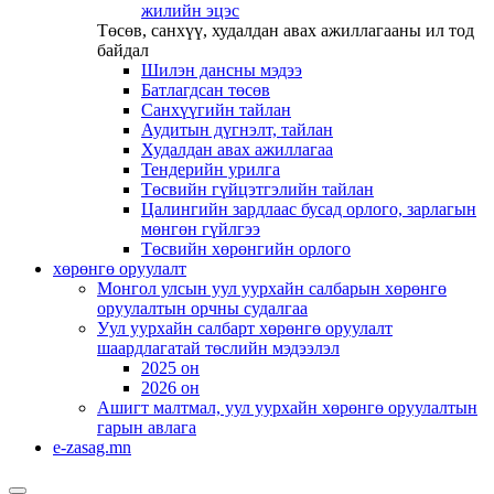
жилийн эцэс
Төсөв, санхүү, худалдан авах ажиллагааны ил тод
байдал
Шилэн дансны мэдээ
Батлагдсан төсөв
Санхүүгийн тайлан
Аудитын дүгнэлт, тайлан
Худалдан авах ажиллагаа
Тендерийн урилга
Төсвийн гүйцэтгэлийн тайлан
Цалингийн зардлаас бусад орлого, зарлагын
мөнгөн гүйлгээ
Төсвийн хөрөнгийн орлого
хөрөнгө оруулалт
Монгол улсын уул уурхайн салбарын хөрөнгө
оруулалтын орчны судалгаа
Уул уурхайн салбарт хөрөнгө оруулалт
шаардлагатай төслийн мэдээлэл
2025 он
2026 он
Ашигт малтмал, уул уурхайн хөрөнгө оруулалтын
гарын авлага
e-zasag.mn