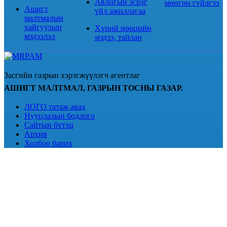
Авлигын эсрэг
мөнгөн гүйлгээ
Ашигт
үйл ажиллагаа
малтмалын
хайгуулын
Хүний нөөцийн
мэдээлэл
мэдээ, тайлан
Засгийн газрын хэрэгжүүлэгч агентлаг
АШИГТ МАЛТМАЛ, ГАЗРЫН ТОСНЫ ГАЗАР.
ЛОГО татаж авах
Нууцлалын бодлого
Сайтын бүтэц
Архив
Холбоо барих