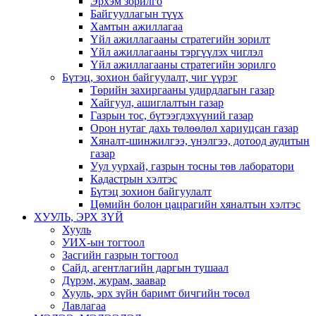
Эрхэм зорилго
Байгууллагын түүх
Хамтын ажиллагаа
Үйл ажиллагааны стратегийн зорилт
Үйл ажиллагааны тэргүүлэх чиглэл
Үйл ажиллагааны стратегийн зорилго
Бүтэц, зохион байгуулалт, чиг үүрэг
Төрийн захиргааны удирдлагын газар
Хайгуул, ашиглалтын газар
Газрын тос, бүтээгдэхүүний газар
Орон нутаг дахь төлөөлөл хариуцсан газар
Хяналт-шинжилгээ, үнэлгээ, дотоод аудитын
газар
Уул уурхай, газрын тосны төв лаборатори
Кадастрын хэлтэс
Бүтэц зохион байгуулалт
Цөмийн болон цацрагийн хяналтын хэлтэс
ХУУЛЬ, ЭРХ ЗҮЙ
Хууль
УИХ-ын тогтоол
Засгийн газрын тогтоол
Сайд, агентлагийн даргын тушаал
Дүрэм, журам, заавар
Хууль, эрх зүйн баримт бичгийн төсөл
Лавлагаа