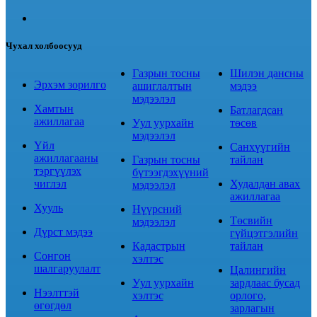
Чухал холбоосууд
Газрын тосны
Шилэн дансны
Эрхэм зорилго
ашиглалтын
мэдээ
мэдээлэл
Хамтын
Батлагдсан
ажиллагаа
Уул уурхайн
төсөв
мэдээлэл
Үйл
Санхүүгийн
ажиллагааны
Газрын тосны
тайлан
тэргүүлэх
бүтээгдэхүүний
чиглэл
Худалдан авах
мэдээлэл
ажиллагаа
Хууль
Нүүрсний
Төсвийн
мэдээлэл
Дүрст мэдээ
гүйцэтгэлийн
Кадастрын
тайлан
Сонгон
хэлтэс
шалгаруулалт
Цалингийн
Уул уурхайн
зардлаас бусад
Нээлттэй
хэлтэс
орлого,
өгөгдөл
зарлагын