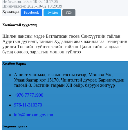
Нийтэлсэн: 2025-10-02 10:17:29
Шинэчилсэн: 2025-10-02 10:29:39
Хуваалцах
Facebook
Twitter
PDF
Холбоотой хуудсууд
Шилэн дансны мэдээ
Батлагдсан төсөв
Санхүүгийн тайлан
Аудитын дүгнэлт, тайлан
Худалдан авах ажиллагаа
Тендерийн
урилга
Төсвийн гүйцэтгэлийн тайлан
Цалингийн зардлаас
бусад орлого, зарлагын мөнгөн гүйлгээ
Холбоо барих
Ашигт малтмал, газрын тосны газар, Монгол Улс,
Улаанбаатар хот 15170, Чингэлтэй дүүрэг, Барилгачдын
талбай-3, Засгийн газрын XII байр, баруун жигүүр
+976 77771900
976-11-310370
info@mrpam.gov.mn
Биднийг дагах