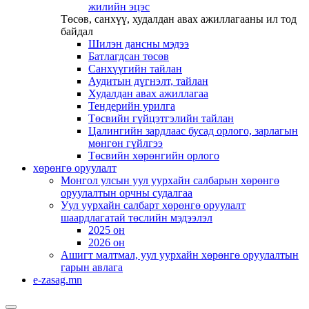
жилийн эцэс
Төсөв, санхүү, худалдан авах ажиллагааны ил тод
байдал
Шилэн дансны мэдээ
Батлагдсан төсөв
Санхүүгийн тайлан
Аудитын дүгнэлт, тайлан
Худалдан авах ажиллагаа
Тендерийн урилга
Төсвийн гүйцэтгэлийн тайлан
Цалингийн зардлаас бусад орлого, зарлагын
мөнгөн гүйлгээ
Төсвийн хөрөнгийн орлого
хөрөнгө оруулалт
Монгол улсын уул уурхайн салбарын хөрөнгө
оруулалтын орчны судалгаа
Уул уурхайн салбарт хөрөнгө оруулалт
шаардлагатай төслийн мэдээлэл
2025 он
2026 он
Ашигт малтмал, уул уурхайн хөрөнгө оруулалтын
гарын авлага
e-zasag.mn