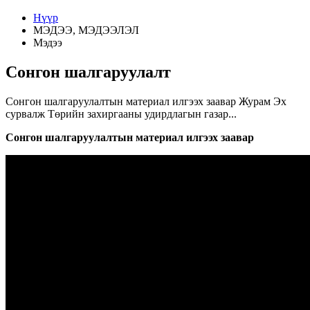
Нүүр
МЭДЭЭ, МЭДЭЭЛЭЛ
Мэдээ
Сонгон шалгаруулалт
Сонгон шалгаруулалтын материал илгээх заавар Журам Эх
сурвалж Төрийн захиргааны удирдлагын газар...
Сонгон шалгаруулалтын материал илгээх заавар