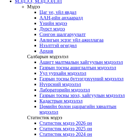
МЭДЭЭ, МЭДЭЭЛЭЛ
Мэдээ
Цаг үе, үйл явдал
ААН-ийн анхааралд
Үнийн мэдээ
Дүрст мэдээ
Сонгон шалгаруулалт
Авлигын эсрэг үйл ажиллагаа
Нээлттэй өгөгдөл
Архив
Салбарын мэдээлэл
Ашигт малтмалын хайгуулын мэдээлэл
Газрын тосны ашиглалтын мэдээлэл
Уул уурхайн мэдээлэл
Газрын тосны бүтээгдэхүүний мэдээлэл
Нүүрсний мэдээлэл
Лабораторийн мэдээлэл
Газрын тосны эрэл, хайгуулын мэдээлэл
Кадастрын мэдээлэл
Цөмийн болон цацрагийн хяналтын
мэдээлэл
Статистик мэдээ
Статистик мэдээ 2026 он
Статистик мэдээ 2025 он
Статистик мэдээ 2024 он