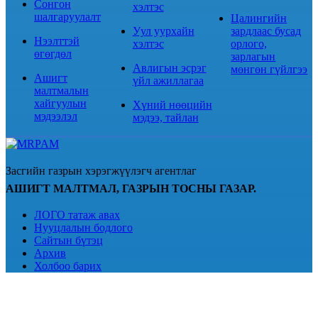
Сонгон
хэлтэс
шалгаруулалт
Цалингийн
Уул уурхайн
зардлаас бусад
Нээлттэй
хэлтэс
орлого,
өгөгдөл
зарлагын
Авлигын эсрэг
мөнгөн гүйлгээ
Ашигт
үйл ажиллагаа
малтмалын
хайгуулын
Хүний нөөцийн
мэдээлэл
мэдээ, тайлан
Засгийн газрын хэрэгжүүлэгч агентлаг
АШИГТ МАЛТМАЛ, ГАЗРЫН ТОСНЫ ГАЗАР.
ЛОГО татаж авах
Нууцлалын бодлого
Сайтын бүтэц
Архив
Холбоо барих