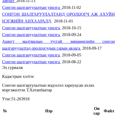
Зарлал
2018-11-13
Сонгон шалгаруулалтын урилга
2018-11-02
СОНГОН ШАЛГАРУУЛАЛТАНД ОРОЛЦОГЧ АЖ АХУЙН
НЭГЖИЙН АНХААРАЛД
2018-11-01
Сонгон шалгаруулалтын урилга
2018-10-15
Сонгон шалгаруулалтын урилга
2018-09-24
Ашигт малтмалын тусгай зөвшөөрлийн сонгон
шалгаруулалтад оролцогчдын гарын авлага
2018-09-17
Сонгон шалгаруулалтын урилга
2018-09-05
Сонгон шалгаруулалтын урилга
2018-08-22
Эх сурвалж
Кадастрын хэлтэс
Сонгон шалгаруулалтын мэдээлэл хариуцсан ахлах
мэргэжилтэн Т.Хатанбаатар
Утас:51-263918
Он
№
Нэр
Файл
сар