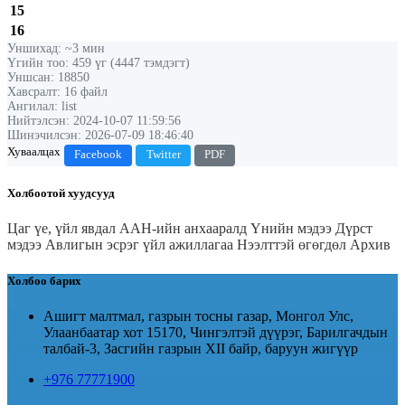
15
16
Уншихад: ~3 мин
Үгийн тоо: 459 үг (4447 тэмдэгт)
Уншсан: 18850
Хавсралт: 16 файл
Ангилал: list
Нийтэлсэн: 2024-10-07 11:59:56
Шинэчилсэн: 2026-07-09 18:46:40
Хуваалцах
Facebook
Twitter
PDF
Холбоотой хуудсууд
Цаг үе, үйл явдал
ААН-ийн анхааралд
Үнийн мэдээ
Дүрст
мэдээ
Авлигын эсрэг үйл ажиллагаа
Нээлттэй өгөгдөл
Архив
Холбоо барих
Ашигт малтмал, газрын тосны газар, Монгол Улс,
Улаанбаатар хот 15170, Чингэлтэй дүүрэг, Барилгачдын
талбай-3, Засгийн газрын XII байр, баруун жигүүр
+976 77771900