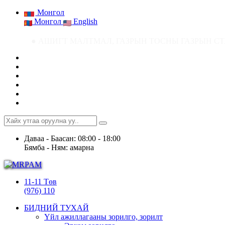
Монгол
Монгол
English
● АШИГТ МАЛТМАЛ, ГАЗРЫН ТОСНЫ ГАЗРЫН СТАТИСТИК МЭДЭЭ ● Ашигт
Даваа - Баасан: 08:00 - 18:00
Бямба - Ням: амарна
11-11 Төв
(976) 110
БИДНИЙ ТУХАЙ
Үйл ажиллагааны зорилго, зорилт