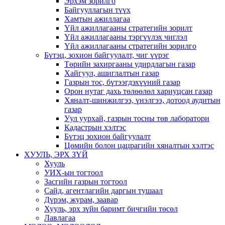
Эрхэм зорилго
Байгууллагын түүх
Хамтын ажиллагаа
Үйл ажиллагааны стратегийн зорилт
Үйл ажиллагааны тэргүүлэх чиглэл
Үйл ажиллагааны стратегийн зорилго
Бүтэц, зохион байгуулалт, чиг үүрэг
Төрийн захиргааны удирдлагын газар
Хайгуул, ашиглалтын газар
Газрын тос, бүтээгдэхүүний газар
Орон нутаг дахь төлөөлөл хариуцсан газар
Хяналт-шинжилгээ, үнэлгээ, дотоод аудитын
газар
Уул уурхай, газрын тосны төв лаборатори
Кадастрын хэлтэс
Бүтэц зохион байгуулалт
Цөмийн болон цацрагийн хяналтын хэлтэс
ХУУЛЬ, ЭРХ ЗҮЙ
Хууль
УИХ-ын тогтоол
Засгийн газрын тогтоол
Сайд, агентлагийн даргын тушаал
Дүрэм, журам, заавар
Хууль, эрх зүйн баримт бичгийн төсөл
Лавлагаа