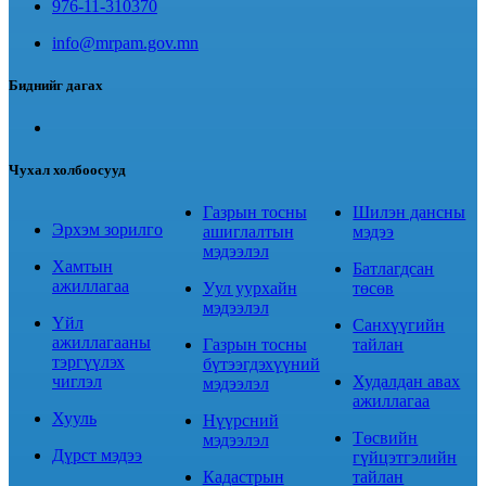
976-11-310370
info@mrpam.gov.mn
Биднийг дагах
Чухал холбоосууд
Газрын тосны
Шилэн дансны
Эрхэм зорилго
ашиглалтын
мэдээ
мэдээлэл
Хамтын
Батлагдсан
ажиллагаа
Уул уурхайн
төсөв
мэдээлэл
Үйл
Санхүүгийн
ажиллагааны
Газрын тосны
тайлан
тэргүүлэх
бүтээгдэхүүний
чиглэл
Худалдан авах
мэдээлэл
ажиллагаа
Хууль
Нүүрсний
Төсвийн
мэдээлэл
Дүрст мэдээ
гүйцэтгэлийн
Кадастрын
тайлан