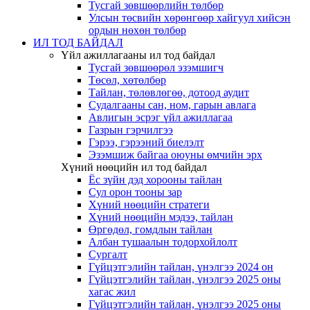
Тусгай зөвшөөрлийн төлбөр
Улсын төсвийн хөрөнгөөр хайгуул хийсэн
ордын нөхөн төлбөр
ИЛ ТОД БАЙДАЛ
Үйл ажиллагааны ил тод байдал
Тусгай зөвшөөрөл эзэмшигч
Төсөл, хөтөлбөр
Тайлан, төлөвлөгөө, дотоод аудит
Судалгааны сан, ном, гарын авлага
Авлигын эсрэг үйл ажиллагаа
Газрын гэрчилгээ
Гэрээ, гэрээний биелэлт
Эзэмшиж байгаа оюуны өмчийн эрх
Хүний нөөцийн ил тод байдал
Ёс зүйн дэд хорооны тайлан
Сул орон тооны зар
Хүний нөөцийн стратеги
Хүний нөөцийн мэдээ, тайлан
Өргөдөл, гомдлын тайлан
Албан тушаалын тодорхойлолт
Сургалт
Гүйцэтгэлийн тайлан, үнэлгээ 2024 он
Гүйцэтгэлийн тайлан, үнэлгээ 2025 оны
хагас жил
Гүйцэтгэлийн тайлан, үнэлгээ 2025 оны