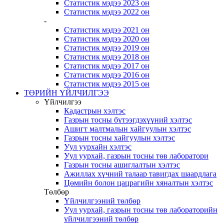
Статистик мэдээ 2023 он
Статистик мэдээ 2022 он
-
Статистик мэдээ 2021 он
Статистик мэдээ 2020 он
Статистик мэдээ 2019 он
Статистик мэдээ 2018 он
Статистик мэдээ 2017 он
Статистик мэдээ 2016 он
Статистик мэдээ 2015 он
ТӨРИЙН ҮЙЛЧИЛГЭЭ
Үйлчилгээ
Кадастрын хэлтэс
Газрын тосны бүтээгдэхүүний хэлтэс
Ашигт малтмалын хайгуулын хэлтэс
Газрын тосны хайгуулын хэлтэс
Уул уурхайн хэлтэс
Уул уурхай, газрын тосны төв лаборатори
Газрын тосны ашиглалтын хэлтэс
Ажиллах хүчний талаар тавигдах шаардлага
Цөмийн болон цацрагийн хяналтын хэлтэс
Төлбөр
Үйлчилгээний төлбөр
Уул уурхай, газрын тосны төв лабораторийн
үйлчилгээний төлбөр