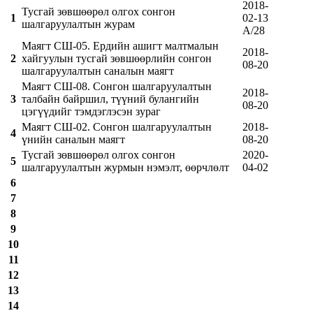
2018-
Тусгай зөвшөөрөл олгох сонгон
1
02-13
шалгаруулалтын журам
A/28
Маягт СШ-05. Ердийн ашигт малтмалын
2018-
2
хайгуулын тусгай зөвшөөрлийн сонгон
08-20
шалгаруулалтын саналын маягт
Маягт СШ-08. Сонгон шалгаруулалтын
2018-
3
талбайн байршил, түүний булангийн
08-20
цэгүүдийг тэмдэглэсэн зураг
Маягт СШ-02. Сонгон шалгаруулалтын
2018-
4
үнийн саналын маягт
08-20
Тусгай зөвшөөрөл олгох сонгон
2020-
5
шалгаруулалтын журмын нэмэлт, өөрчлөлт
04-02
6
7
8
9
10
11
12
13
14