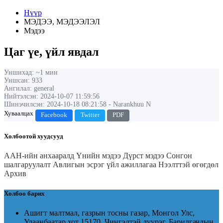
Нүүр
МЭДЭЭ, МЭДЭЭЛЭЛ
Мэдээ
Цаг үе, үйл явдал
Уншихад: ~1 мин
Уншсан: 933
Ангилал: general
Нийтэлсэн: 2024-10-07 11:59:56
Шинэчилсэн: 2024-10-18 08:21:58 - Narankhuu N
Хуваалцах
Facebook
Twitter
PDF
Холбоотой хуудсууд
ААН-ийн анхааралд
Үнийн мэдээ
Дүрст мэдээ
Сонгон
шалгаруулалт
Авлигын эсрэг үйл ажиллагаа
Нээлттэй өгөгдөл
Архив
Холбоо барих
Ашигт малтмал, газрын тосны газар, Монгол Улс,
Улаанбаатар хот 15170, Чингэлтэй дүүрэг, Барилгачдын