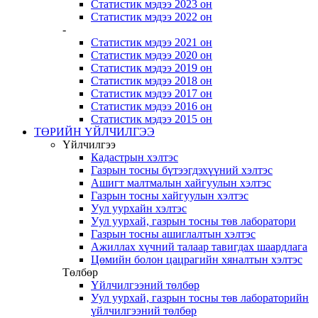
Статистик мэдээ 2023 он
Статистик мэдээ 2022 он
-
Статистик мэдээ 2021 он
Статистик мэдээ 2020 он
Статистик мэдээ 2019 он
Статистик мэдээ 2018 он
Статистик мэдээ 2017 он
Статистик мэдээ 2016 он
Статистик мэдээ 2015 он
ТӨРИЙН ҮЙЛЧИЛГЭЭ
Үйлчилгээ
Кадастрын хэлтэс
Газрын тосны бүтээгдэхүүний хэлтэс
Ашигт малтмалын хайгуулын хэлтэс
Газрын тосны хайгуулын хэлтэс
Уул уурхайн хэлтэс
Уул уурхай, газрын тосны төв лаборатори
Газрын тосны ашиглалтын хэлтэс
Ажиллах хүчний талаар тавигдах шаардлага
Цөмийн болон цацрагийн хяналтын хэлтэс
Төлбөр
Үйлчилгээний төлбөр
Уул уурхай, газрын тосны төв лабораторийн
үйлчилгээний төлбөр