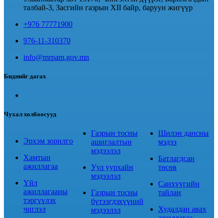
талбай-3, Засгийн газрын XII байр, баруун жигүүр
+976 77771900
976-11-310370
info@mrpam.gov.mn
Биднийг дагах
Чухал холбоосууд
Газрын тосны
Шилэн дансны
Эрхэм зорилго
ашиглалтын
мэдээ
мэдээлэл
Хамтын
Батлагдсан
ажиллагаа
Уул уурхайн
төсөв
мэдээлэл
Үйл
Санхүүгийн
ажиллагааны
Газрын тосны
тайлан
тэргүүлэх
бүтээгдэхүүний
чиглэл
Худалдан авах
мэдээлэл
ажиллагаа