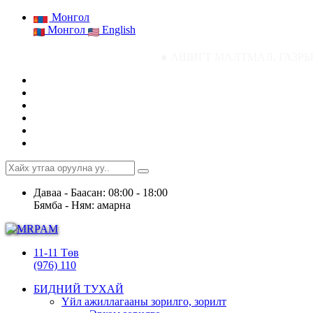
Монгол
Монгол
English
● АШИГТ МАЛТМАЛ, ГАЗРЫН ТОСНЫ ГА
Даваа - Баасан: 08:00 - 18:00
Бямба - Ням: амарна
11-11 Төв
(976) 110
БИДНИЙ ТУХАЙ
Үйл ажиллагааны зорилго, зорилт