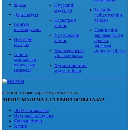
Хууль
Нүүрсний
Төсвийн
мэдээлэл
Дүрст мэдээ
гүйцэтгэлийн
Кадастрын
тайлан
Сонгон
хэлтэс
шалгаруулалт
Цалингийн
Уул уурхайн
зардлаас бусад
Нээлттэй
хэлтэс
орлого,
өгөгдөл
зарлагын
Авлигын эсрэг
мөнгөн гүйлгээ
Ашигт
үйл ажиллагаа
малтмалын
хайгуулын
Хүний нөөцийн
мэдээлэл
мэдээ, тайлан
Засгийн газрын хэрэгжүүлэгч агентлаг
АШИГТ МАЛТМАЛ, ГАЗРЫН ТОСНЫ ГАЗАР.
ЛОГО татаж авах
Нууцлалын бодлого
Сайтын бүтэц
Архив