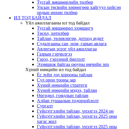
Тусгай зөвшөөрлийн төлбөр
Улсын төсвийн хөрөнгөөр хайгуул хийсэн
ордын нөхөн төлбөр
ИЛ ТОД БАЙДАЛ
Үйл ажиллагааны ил тод байдал
Тусгай зөвшөөрөл эзэмшигч
Төсөл, хөтөлбөр
Тайлан, төлөвлөгөө, дотоод аудит
Судалгааны сан, ном, гарын авлага
Авлигын эсрэг үйл ажиллагаа
Газрын гэрчилгээ
Гэрээ, гэрээний биелэлт
Эзэмшиж байгаа оюуны өмчийн эрх
Хүний нөөцийн ил тод байдал
Ёс зүйн дэд хорооны тайлан
Сул орон тооны зар
Хүний нөөцийн стратеги
Хүний нөөцийн мэдээ, тайлан
Өргөдөл, гомдлын тайлан
Албан тушаалын тодорхойлолт
Сургалт
Гүйцэтгэлийн тайлан, үнэлгээ 2024 он
Гүйцэтгэлийн тайлан, үнэлгээ 2025 оны
хагас жил
Гүйцэтгэлийн тайлан, үнэлгээ 2025 оны