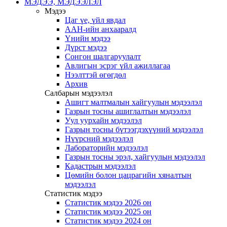
МЭДЭЭ, МЭДЭЭЛЭЛ
Мэдээ
Цаг үе, үйл явдал
ААН-ийн анхааралд
Үнийн мэдээ
Дүрст мэдээ
Сонгон шалгаруулалт
Авлигын эсрэг үйл ажиллагаа
Нээлттэй өгөгдөл
Архив
Салбарын мэдээлэл
Ашигт малтмалын хайгуулын мэдээлэл
Газрын тосны ашиглалтын мэдээлэл
Уул уурхайн мэдээлэл
Газрын тосны бүтээгдэхүүний мэдээлэл
Нүүрсний мэдээлэл
Лабораторийн мэдээлэл
Газрын тосны эрэл, хайгуулын мэдээлэл
Кадастрын мэдээлэл
Цөмийн болон цацрагийн хяналтын
мэдээлэл
Статистик мэдээ
Статистик мэдээ 2026 он
Статистик мэдээ 2025 он
Статистик мэдээ 2024 он