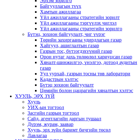
Эрхэм зорилго
Байгууллагын түүх
Хамтын ажиллагаа
Үйл ажиллагааны стратегийн зорилт
Үйл ажиллагааны тэргүүлэх чиглэл
Үйл ажиллагааны стратегийн зорилго
Бүтэц, зохион байгуулалт, чиг үүрэг
Төрийн захиргааны удирдлагын газар
Хайгуул, ашиглалтын газар
Газрын тос, бүтээгдэхүүний газар
Орон нутаг дахь төлөөлөл хариуцсан газар
Хяналт-шинжилгээ, үнэлгээ, дотоод аудитын
газар
Уул уурхай, газрын тосны төв лаборатори
Кадастрын хэлтэс
Бүтэц зохион байгуулалт
Цөмийн болон цацрагийн хяналтын хэлтэс
ХУУЛЬ, ЭРХ ЗҮЙ
Хууль
УИХ-ын тогтоол
Засгийн газрын тогтоол
Сайд, агентлагийн даргын тушаал
Дүрэм, журам, заавар
Хууль, эрх зүйн баримт бичгийн төсөл
Лавлагаа