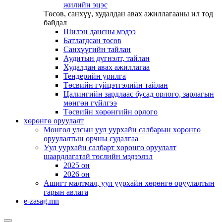
жилийн эцэс
Төсөв, санхүү, худалдан авах ажиллагааны ил тод
байдал
Шилэн дансны мэдээ
Батлагдсан төсөв
Санхүүгийн тайлан
Аудитын дүгнэлт, тайлан
Худалдан авах ажиллагаа
Тендерийн урилга
Төсвийн гүйцэтгэлийн тайлан
Цалингийн зардлаас бусад орлого, зарлагын
мөнгөн гүйлгээ
Төсвийн хөрөнгийн орлого
хөрөнгө оруулалт
Монгол улсын уул уурхайн салбарын хөрөнгө
оруулалтын орчны судалгаа
Уул уурхайн салбарт хөрөнгө оруулалт
шаардлагатай төслийн мэдээлэл
2025 он
2026 он
Ашигт малтмал, уул уурхайн хөрөнгө оруулалтын
гарын авлага
e-zasag.mn