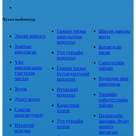
Чухал холбоосууд
Газрын тосны
Шилэн дансны
Эрхэм зорилго
ашиглалтын
мэдээ
мэдээлэл
Хамтын
Батлагдсан
ажиллагаа
Уул уурхайн
төсөв
мэдээлэл
Үйл
Санхүүгийн
ажиллагааны
Газрын тосны
тайлан
тэргүүлэх
бүтээгдэхүүний
чиглэл
Худалдан авах
мэдээлэл
ажиллагаа
Хууль
Нүүрсний
Төсвийн
мэдээлэл
Дүрст мэдээ
гүйцэтгэлийн
Кадастрын
тайлан
Сонгон
хэлтэс
шалгаруулалт
Цалингийн
Уул уурхайн
зардлаас бусад
Нээлттэй
хэлтэс
орлого,
өгөгдөл
зарлагын