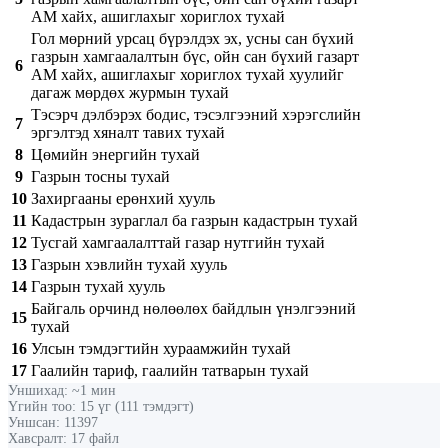
АМ хайх, ашиглахыг хориглох тухай
Гол мөрний урсац бүрэлдэх эх, усны сан бүхий
газрын хамгаалалтын бүс, ойн сан бүхий газарт
6
АМ хайх, ашиглахыг хориглох тухай хуулийг
дагаж мөрдөх журмын тухай
Тэсэрч дэлбэрэх бодис, тэсэлгээний хэрэгслийн
7
эргэлтэд хяналт тавих тухай
8
Цөмийн энергийн тухай
9
Газрын тосны тухай
10
Захиргааны ерөнхий хууль
11
Кадастрын зураглал ба газрын кадастрын тухай
12
Тусгай хамгаалалттай газар нутгийн тухай
13
Газрын хэвлийн тухай хууль
14
Газрын тухай хууль
Байгаль орчинд нөлөөлөх байдлын үнэлгээний
15
тухай
16
Улсын тэмдэгтийн хураамжийн тухай
17
Гаалийн тариф, гаалийн татварын тухай
Уншихад: ~1 мин
Үгийн тоо: 15 үг (111 тэмдэгт)
Уншсан: 11397
Хавсралт: 17 файл