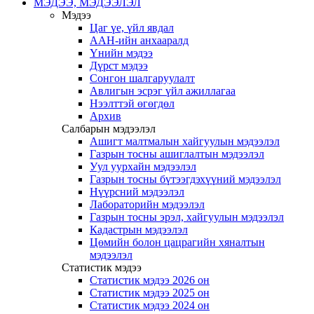
МЭДЭЭ, МЭДЭЭЛЭЛ
Мэдээ
Цаг үе, үйл явдал
ААН-ийн анхааралд
Үнийн мэдээ
Дүрст мэдээ
Сонгон шалгаруулалт
Авлигын эсрэг үйл ажиллагаа
Нээлттэй өгөгдөл
Архив
Салбарын мэдээлэл
Ашигт малтмалын хайгуулын мэдээлэл
Газрын тосны ашиглалтын мэдээлэл
Уул уурхайн мэдээлэл
Газрын тосны бүтээгдэхүүний мэдээлэл
Нүүрсний мэдээлэл
Лабораторийн мэдээлэл
Газрын тосны эрэл, хайгуулын мэдээлэл
Кадастрын мэдээлэл
Цөмийн болон цацрагийн хяналтын
мэдээлэл
Статистик мэдээ
Статистик мэдээ 2026 он
Статистик мэдээ 2025 он
Статистик мэдээ 2024 он