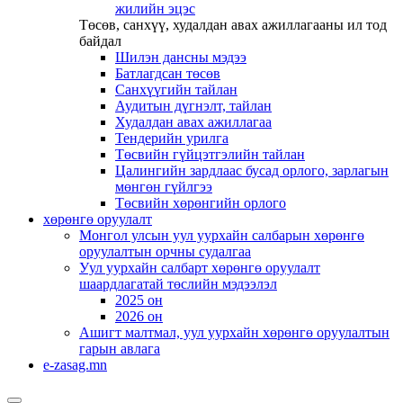
жилийн эцэс
Төсөв, санхүү, худалдан авах ажиллагааны ил тод
байдал
Шилэн дансны мэдээ
Батлагдсан төсөв
Санхүүгийн тайлан
Аудитын дүгнэлт, тайлан
Худалдан авах ажиллагаа
Тендерийн урилга
Төсвийн гүйцэтгэлийн тайлан
Цалингийн зардлаас бусад орлого, зарлагын
мөнгөн гүйлгээ
Төсвийн хөрөнгийн орлого
хөрөнгө оруулалт
Монгол улсын уул уурхайн салбарын хөрөнгө
оруулалтын орчны судалгаа
Уул уурхайн салбарт хөрөнгө оруулалт
шаардлагатай төслийн мэдээлэл
2025 он
2026 он
Ашигт малтмал, уул уурхайн хөрөнгө оруулалтын
гарын авлага
e-zasag.mn