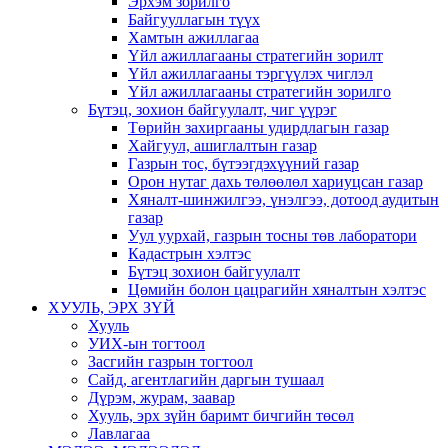
Эрхэм зорилго
Байгууллагын түүх
Хамтын ажиллагаа
Үйл ажиллагааны стратегийн зорилт
Үйл ажиллагааны тэргүүлэх чиглэл
Үйл ажиллагааны стратегийн зорилго
Бүтэц, зохион байгуулалт, чиг үүрэг
Төрийн захиргааны удирдлагын газар
Хайгуул, ашиглалтын газар
Газрын тос, бүтээгдэхүүний газар
Орон нутаг дахь төлөөлөл хариуцсан газар
Хяналт-шинжилгээ, үнэлгээ, дотоод аудитын
газар
Уул уурхай, газрын тосны төв лаборатори
Кадастрын хэлтэс
Бүтэц зохион байгуулалт
Цөмийн болон цацрагийн хяналтын хэлтэс
ХУУЛЬ, ЭРХ ЗҮЙ
Хууль
УИХ-ын тогтоол
Засгийн газрын тогтоол
Сайд, агентлагийн даргын тушаал
Дүрэм, журам, заавар
Хууль, эрх зүйн баримт бичгийн төсөл
Лавлагаа