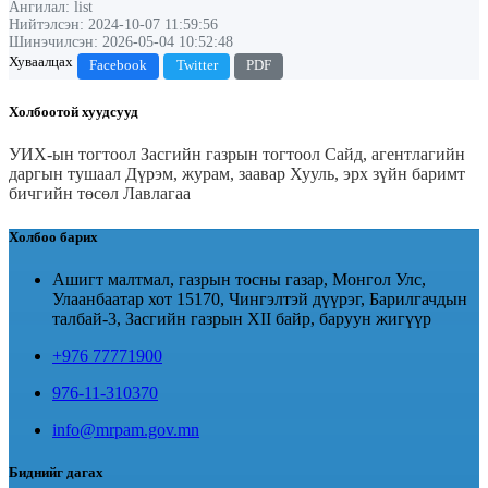
Ангилал: list
Нийтэлсэн: 2024-10-07 11:59:56
Шинэчилсэн: 2026-05-04 10:52:48
Хуваалцах
Facebook
Twitter
PDF
Холбоотой хуудсууд
УИХ-ын тогтоол
Засгийн газрын тогтоол
Сайд, агентлагийн
даргын тушаал
Дүрэм, журам, заавар
Хууль, эрх зүйн баримт
бичгийн төсөл
Лавлагаа
Холбоо барих
Ашигт малтмал, газрын тосны газар, Монгол Улс,
Улаанбаатар хот 15170, Чингэлтэй дүүрэг, Барилгачдын
талбай-3, Засгийн газрын XII байр, баруун жигүүр
+976 77771900
976-11-310370
info@mrpam.gov.mn
Биднийг дагах