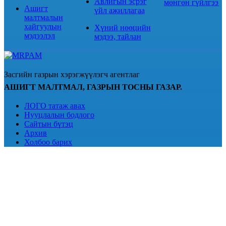
Авлигын эсрэг
мөнгөн гүйлгээ
Ашигт
үйл ажиллагаа
малтмалын
хайгуулын
Хүний нөөцийн
мэдээлэл
мэдээ, тайлан
Засгийн газрын хэрэгжүүлэгч агентлаг
АШИГТ МАЛТМАЛ, ГАЗРЫН ТОСНЫ ГАЗАР.
ЛОГО татаж авах
Нууцлалын бодлого
Сайтын бүтэц
Архив
Холбоо барих