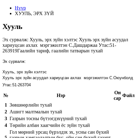
Нүүр
ХУУЛЬ, ЭРХ ЗҮЙ
Хууль
Эх сурвалж: Хууль, эрх зүйн хэлтэс Хууль эрх зүйн асуудал
хариуцсан ахлах мэргэжилтэн С.Дашдаржаа Утас:51-
263919Гаалийн тариф, гаалийн татварын тухай
Эх сурвалж:
Хууль, эрх зүйн
хэлтэс
Хууль эрх зүйн асуудал хариуцсан ахлах мэргэжилтэн
С.Оюунболд
Утас:51-263704
Он
№
Нэр
Файл
сар
1
Зөвшөөрлийн тухай
2
Ашигт малтмалын тухай
3
Газрын тосны бүтээгдэхүүний тухай
4
Төрийн албан хаагчийн ёс зүйн тухай
Гол мөрний урсац бүрэлдэх эх, усны сан бүхий
5
газрын хамгаалалтын бүс, ойн сан бүхий газарт