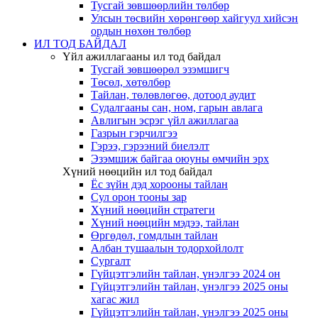
Тусгай зөвшөөрлийн төлбөр
Улсын төсвийн хөрөнгөөр хайгуул хийсэн
ордын нөхөн төлбөр
ИЛ ТОД БАЙДАЛ
Үйл ажиллагааны ил тод байдал
Тусгай зөвшөөрөл эзэмшигч
Төсөл, хөтөлбөр
Тайлан, төлөвлөгөө, дотоод аудит
Судалгааны сан, ном, гарын авлага
Авлигын эсрэг үйл ажиллагаа
Газрын гэрчилгээ
Гэрээ, гэрээний биелэлт
Эзэмшиж байгаа оюуны өмчийн эрх
Хүний нөөцийн ил тод байдал
Ёс зүйн дэд хорооны тайлан
Сул орон тооны зар
Хүний нөөцийн стратеги
Хүний нөөцийн мэдээ, тайлан
Өргөдөл, гомдлын тайлан
Албан тушаалын тодорхойлолт
Сургалт
Гүйцэтгэлийн тайлан, үнэлгээ 2024 он
Гүйцэтгэлийн тайлан, үнэлгээ 2025 оны
хагас жил
Гүйцэтгэлийн тайлан, үнэлгээ 2025 оны