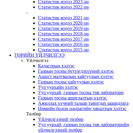
Статистик мэдээ 2023 он
Статистик мэдээ 2022 он
-
Статистик мэдээ 2021 он
Статистик мэдээ 2020 он
Статистик мэдээ 2019 он
Статистик мэдээ 2018 он
Статистик мэдээ 2017 он
Статистик мэдээ 2016 он
Статистик мэдээ 2015 он
ТӨРИЙН ҮЙЛЧИЛГЭЭ
Үйлчилгээ
Кадастрын хэлтэс
Газрын тосны бүтээгдэхүүний хэлтэс
Ашигт малтмалын хайгуулын хэлтэс
Газрын тосны хайгуулын хэлтэс
Уул уурхайн хэлтэс
Уул уурхай, газрын тосны төв лаборатори
Газрын тосны ашиглалтын хэлтэс
Ажиллах хүчний талаар тавигдах шаардлага
Цөмийн болон цацрагийн хяналтын хэлтэс
Төлбөр
Үйлчилгээний төлбөр
Уул уурхай, газрын тосны төв лабораторийн
үйлчилгээний төлбөр