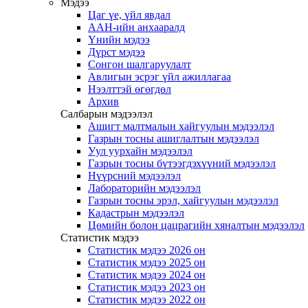
Мэдээ
Цаг үе, үйл явдал
ААН-ийн анхааралд
Үнийн мэдээ
Дүрст мэдээ
Сонгон шалгаруулалт
Авлигын эсрэг үйл ажиллагаа
Нээлттэй өгөгдөл
Архив
Салбарын мэдээлэл
Ашигт малтмалын хайгуулын мэдээлэл
Газрын тосны ашиглалтын мэдээлэл
Уул уурхайн мэдээлэл
Газрын тосны бүтээгдэхүүний мэдээлэл
Нүүрсний мэдээлэл
Лабораторийн мэдээлэл
Газрын тосны эрэл, хайгуулын мэдээлэл
Кадастрын мэдээлэл
Цөмийн болон цацрагийн хяналтын мэдээлэл
Статистик мэдээ
Статистик мэдээ 2026 он
Статистик мэдээ 2025 он
Статистик мэдээ 2024 он
Статистик мэдээ 2023 он
Статистик мэдээ 2022 он