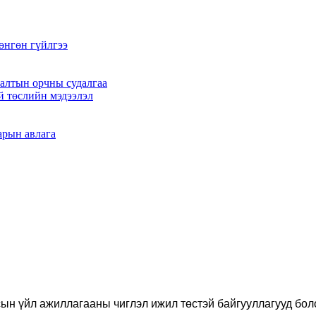
өнгөн гүйлгээ
алтын орчны судалгаа
й төслийн мэдээлэл
арын авлага
н үйл ажиллагааны чиглэл ижил төстэй байгууллагууд боло