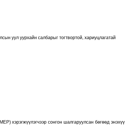
лсын уул уурхайн салбарыг тогтвортой, хариуцлагатай
ЕР) хэрэгжүүлэгчээр сонгон шалгаруулсан бөгөөд энэхүү