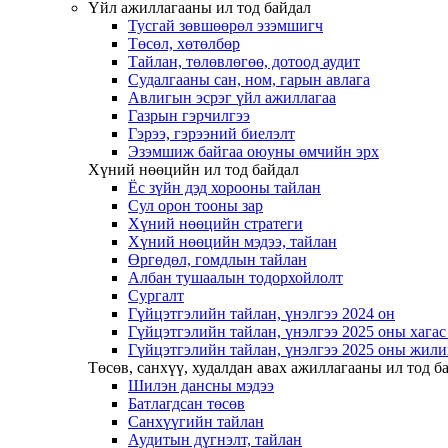
Үйл ажиллагааны ил тод байдал
Тусгай зөвшөөрөл эзэмшигч
Төсөл, хөтөлбөр
Тайлан, төлөвлөгөө, дотоод аудит
Судалгааны сан, ном, гарын авлага
Авлигын эсрэг үйл ажиллагаа
Газрын гэрчилгээ
Гэрээ, гэрээний биелэлт
Эзэмшиж байгаа оюуны өмчийн эрх
Хүний нөөцийн ил тод байдал
Ёс зүйн дэд хорооны тайлан
Сул орон тооны зар
Хүний нөөцийн стратеги
Хүний нөөцийн мэдээ, тайлан
Өргөдөл, гомдлын тайлан
Албан тушаалын тодорхойлолт
Сургалт
Гүйцэтгэлийн тайлан, үнэлгээ 2024 он
Гүйцэтгэлийн тайлан, үнэлгээ 2025 оны хага
Гүйцэтгэлийн тайлан, үнэлгээ 2025 оны жили
Төсөв, санхүү, худалдан авах ажиллагааны ил тод б
Шилэн дансны мэдээ
Батлагдсан төсөв
Санхүүгийн тайлан
Аудитын дүгнэлт, тайлан