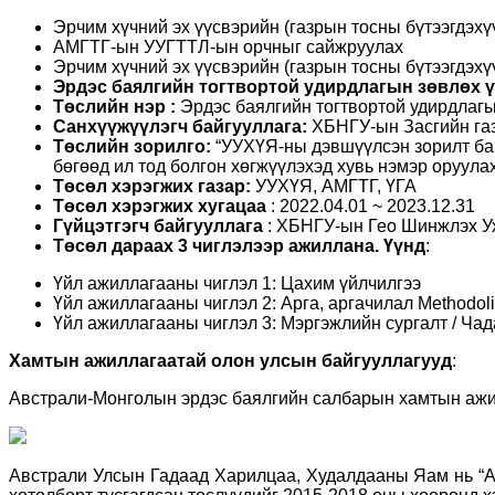
Эрчим хүчний эх үүсвэрийн (газрын тосны бүтээгдэх
АМГТГ-ын УУГТТЛ-ын орчныг сайжруулах
Эрчим хүчний эх үүсвэрийн (газрын тосны бүтээгдэхү
Эрдэс баялгийн тогтвортой удирдлагын зөвлөх ү
Төслийн нэр
:
Эрдэс баялгийн тогтвортой удирдлагы
Санхүүжүүлэгч байгууллага
:
ХБНГУ-ын Засгийн га
Төслийн зорилго:
“
УУХҮЯ-ны дэвшүүлсэн зорилт ба 
бөгөөд ил тод болгон хөгжүүлэхэд хувь нэмэр оруула
Төсөл хэрэгжих газар:
УУХҮЯ, АМГТГ, ҮГА
Төсөл хэрэгжих хугацаа
: 2022.04.01 ~ 2023.12.31
Гүйцэтгэгч байгууллага
: ХБНГУ-ын Гео Шинжлэх У
Төсөл дараах 3 чиглэлээр ажиллана. Үүнд
:
Үйл ажиллагааны чиглэл 1: Цахим үйлчилгээ
Үйл ажиллагааны чиглэл 2: Арга, аргачилал Methodolig
Үйл ажиллагааны чиглэл 3: Мэргэжлийн сургалт / Ча
Хамтын ажиллагаатай олон улсын байгууллагууд
:
Австрали-Монголын эрдэс баялгийн салбарын хамтын аж
Австрали Улсын Гадаад Харилцаа, Худалдааны Яам нь “А