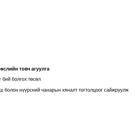
өслийн товч агуулга
 бий болгох төсөл
лш болон нүүрсний чанарын хяналт тогтолцоог сайжруулж