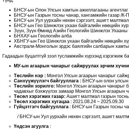
Үүнд:
БНСУ-ын Олон Улсын хамтын ажиллагааны агентла
БНСУ-ын Газрын тосны чанар, хангамжийн газар /К-П
БНСУ-ын Уул уурхайн нөхөн сэргээлт, ашигт малтма
БНСУ-ын Гео Шинжлэх ухаан байгалийн нөөцийн хүр
Зүүн, Зүүн Өмнөд Азийн Геологийн Шинжлэх Ухааны 
БНХАУ-ын Геологийн алба
ХБНГУ-ын Гео Шинжлэх ухаан байгалийн нөөцийн хү
Австрали-Монголын эрдэс баялгийн салбарын хамт
Гадаадын буцалтгүй зээл тусламжийн хүрээнд хэрэгжиж бай
МУ-ын агаарын чанарыг сайжруулах эрчим хүчни
Төслийн нэр
:
Монгол Улсын агаарын чанарыг сайжр
Санхүүжүүлэгч байгууллага
:
БНСУ-ын олон улсын 
Төслийн зорилго:
Монгол Улсын агаарын чанарыг бу
чадавхыг бэхжүүлэх замаар Монгол Улсын агаарын ч
Төсөл хэрэгжих газар:
Ашигт малтмал газрын тосны
Төсөл хэрэгжих хугацаа
: 2021.08.24 ~ 2025.09.30
Гүйцэтгэгч байгууллага
: БНСУ-ын Газрын тосны ча
/ БНСУ-ын Уул уурхайн нөхөн сэргээлт, ашигт мал
Үндсэн агуулга
: