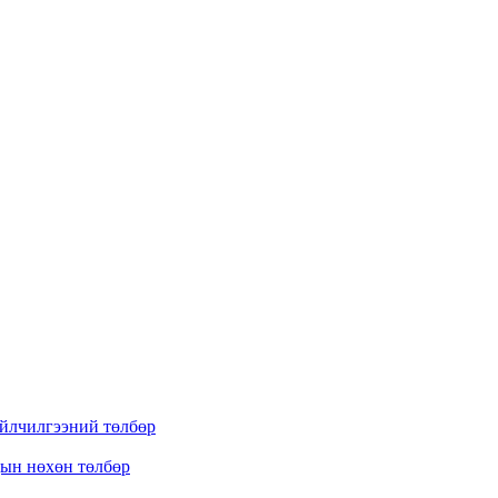
үйлчилгээний төлбөр
дын нөхөн төлбөр