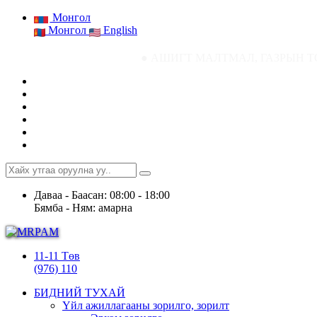
Монгол
Монгол
English
● АШИГТ МАЛТМАЛ, ГАЗРЫН ТОСНЫ ГАЗРЫН СТАТ
Даваа - Баасан: 08:00 - 18:00
Бямба - Ням: амарна
11-11 Төв
(976) 110
БИДНИЙ ТУХАЙ
Үйл ажиллагааны зорилго, зорилт