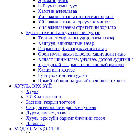
Эрхэм зорилго
Байгууллагын түүх
Хамтын ажиллагаа
Үйл ажиллагааны стратегийн зорилт
Үйл ажиллагааны тэргүүлэх чиглэл
Үйл ажиллагааны стратегийн зорилго
Бүтэц, зохион байгуулалт, чиг үүрэг
Төрийн захиргааны удирдлагын газар
Хайгуул, ашиглалтын газар
Газрын тос, бүтээгдэхүүний газар
Орон нутаг дахь төлөөлөл хариуцсан газар
Хяналт-шинжилгээ, үнэлгээ, дотоод аудитын 
Уул уурхай, газрын тосны төв лаборатори
Кадастрын хэлтэс
Бүтэц зохион байгуулалт
Цөмийн болон цацрагийн хяналтын хэлтэс
ХУУЛЬ, ЭРХ ЗҮЙ
Хууль
УИХ-ын тогтоол
Засгийн газрын тогтоол
Сайд, агентлагийн даргын тушаал
Дүрэм, журам, заавар
Хууль, эрх зүйн баримт бичгийн төсөл
Лавлагаа
МЭДЭЭ, МЭДЭЭЛЭЛ