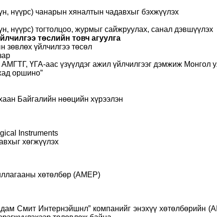
үүн, нүүрс) чанарын хяналтын чадавхыг бэхжүүлэх
үн, нүүрс) тогтолцоо, журмыг сайжруулах, санал дэвшүүлэх
йлчилгээ төслийн товч агуулга
н зөвлөх үйлчилгээ төсөл
зар
АМГТГ, ҮГА-аас үзүүлдэг ажил үйлчилгээг дэмжиж Монгол у
хад оршино”
хаан Байгалийн нөөцийн хүрээлэн
ical Instruments
давхыг хөгжүүлэх
иллагааны хөтөлбөр (AMEP)
дам Смит Интернэйшнл” компанийг энэхүү хөтөлбөрийн (АМ