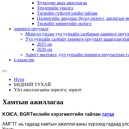
Худалдан авах ажиллагаа
Тендерийн урилга
Төсвийн гүйцэтгэлийн тайлан
Цалингийн зардлаас бусад орлого, зарлагын м
Төсвийн хөрөнгийн орлого
хөрөнгө оруулалт
Монгол улсын уул уурхайн салбарын хөрөнгө оруул
Уул уурхайн салбарт хөрөнгө оруулалт шаардлагата
2025 он
2026 он
Ашигт малтмал, уул уурхайн хөрөнгө оруулалтын г
e-zasag.mn
Нүүр
БИДНИЙ ТУХАЙ
Үйл ажиллагааны зорилго, зорилт
Хамтын ажиллагаа
KOICA, BGRТөслийн хэрэгжилтийн тайлан
татах
АМГТГ-нь гадаад хамтын ажиллагааны хүрээнд гадаад улсы