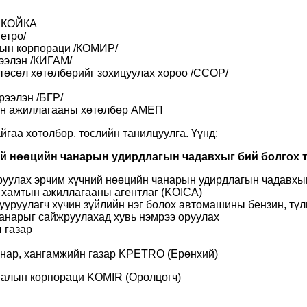
г КОЙКА
етро/
лын корпораци /КОМИР/
ээлэн /КИГАМ/
төсөл хөтөлбөрийг зохицуулах хороо /ССОР/
рээлэн /БГР/
ын ажиллагааны хөтөлбөр АМЕП
гаа хөтөлбөр, төслийн танилцуулга. Үүнд:
й нөөцийн чанарын удирдлагын чадавхыг бий болгох т
уулах эрчим хүчний нөөцийн чанарын удирдлагын чадавхыг
хамтын ажиллагааны агентлаг (KOICA)
уруулагч хүчин зүйлийн нэг болох автомашины бензин, тү
анарыг сайжруулахад хувь нэмрээ оруулах
 газар
нар, хангамжийн газар KPETRO (Ерөнхий)
тмалын корпораци KOMIR (Оролцогч)