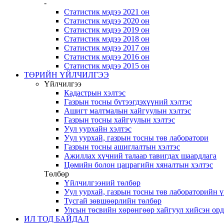
-
Статистик мэдээ 2021 он
Статистик мэдээ 2020 он
Статистик мэдээ 2019 он
Статистик мэдээ 2018 он
Статистик мэдээ 2017 он
Статистик мэдээ 2016 он
Статистик мэдээ 2015 он
ТӨРИЙН ҮЙЛЧИЛГЭЭ
Үйлчилгээ
Кадастрын хэлтэс
Газрын тосны бүтээгдэхүүний хэлтэс
Ашигт малтмалын хайгуулын хэлтэс
Газрын тосны хайгуулын хэлтэс
Уул уурхайн хэлтэс
Уул уурхай, газрын тосны төв лаборатори
Газрын тосны ашиглалтын хэлтэс
Ажиллах хүчний талаар тавигдах шаардлага
Цөмийн болон цацрагийн хяналтын хэлтэс
Төлбөр
Үйлчилгээний төлбөр
Уул уурхай, газрын тосны төв лабораторийн 
Тусгай зөвшөөрлийн төлбөр
Улсын төсвийн хөрөнгөөр хайгуул хийсэн ор
ИЛ ТОД БАЙДАЛ