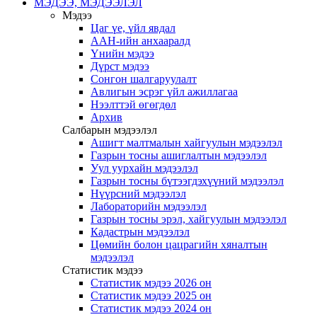
МЭДЭЭ, МЭДЭЭЛЭЛ
Мэдээ
Цаг үе, үйл явдал
ААН-ийн анхааралд
Үнийн мэдээ
Дүрст мэдээ
Сонгон шалгаруулалт
Авлигын эсрэг үйл ажиллагаа
Нээлттэй өгөгдөл
Архив
Салбарын мэдээлэл
Ашигт малтмалын хайгуулын мэдээлэл
Газрын тосны ашиглалтын мэдээлэл
Уул уурхайн мэдээлэл
Газрын тосны бүтээгдэхүүний мэдээлэл
Нүүрсний мэдээлэл
Лабораторийн мэдээлэл
Газрын тосны эрэл, хайгуулын мэдээлэл
Кадастрын мэдээлэл
Цөмийн болон цацрагийн хяналтын
мэдээлэл
Статистик мэдээ
Статистик мэдээ 2026 он
Статистик мэдээ 2025 он
Статистик мэдээ 2024 он