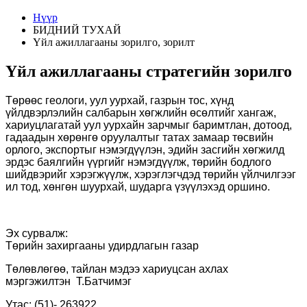
Нүүр
БИДНИЙ ТУХАЙ
Үйл ажиллагааны зорилго, зорилт
Үйл ажиллагааны стратегийн зорилго
Төрөөс геологи, уул уурхай, газрын тос, хүнд
үйлдвэрлэлийн салбарын хөгжлийн өсөлтийг хангаж,
хариуцлагатай уул уурхайн зарчмыг баримтлан, дотоод,
гадаадын хөрөнгө оруулалтыг татах замаар төсвийн
орлого, экспортыг нэмэгдүүлэн, эдийн засгийн хөгжилд
эрдэс баялгийн үүргийг нэмэгдүүлж, төрийн бодлого
шийдвэрийг хэрэгжүүлж, хэрэглэгчдэд төрийн үйлчилгээг
ил тод, хөнгөн шуурхай, шударга үзүүлэхэд оршино.
Эх
сурвалж:
Төрийн захиргааны удирдлагын газар
Төлөвлөгөө, тайлан мэдээ хариуцсан ахлах
мэргэжилтэн
Т.Батчимэг
Утас:
(
51
)
-
263922