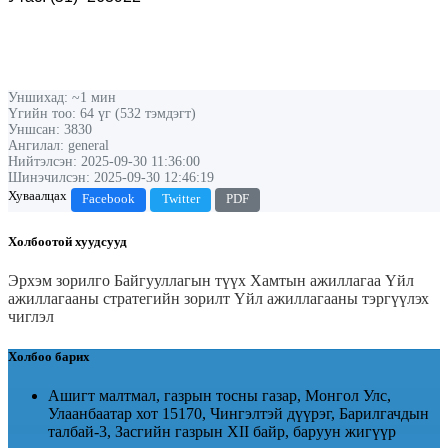
Уншихад: ~1 мин
Үгийн тоо: 64 үг (532 тэмдэгт)
Уншсан: 3830
Ангилал: general
Нийтэлсэн: 2025-09-30 11:36:00
Шинэчилсэн: 2025-09-30 12:46:19
Хуваалцах
Facebook
Twitter
PDF
Холбоотой хуудсууд
Эрхэм зорилго
Байгууллагын түүх
Хамтын ажиллагаа
Үйл
ажиллагааны стратегийн зорилт
Үйл ажиллагааны тэргүүлэх
чиглэл
Холбоо барих
Ашигт малтмал, газрын тосны газар, Монгол Улс,
Улаанбаатар хот 15170, Чингэлтэй дүүрэг, Барилгачдын
талбай-3, Засгийн газрын XII байр, баруун жигүүр