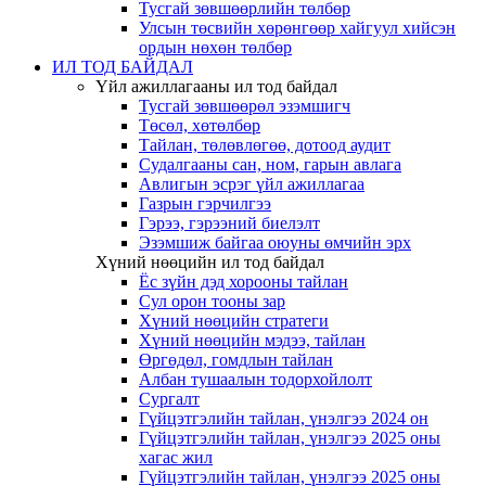
Тусгай зөвшөөрлийн төлбөр
Улсын төсвийн хөрөнгөөр хайгуул хийсэн
ордын нөхөн төлбөр
ИЛ ТОД БАЙДАЛ
Үйл ажиллагааны ил тод байдал
Тусгай зөвшөөрөл эзэмшигч
Төсөл, хөтөлбөр
Тайлан, төлөвлөгөө, дотоод аудит
Судалгааны сан, ном, гарын авлага
Авлигын эсрэг үйл ажиллагаа
Газрын гэрчилгээ
Гэрээ, гэрээний биелэлт
Эзэмшиж байгаа оюуны өмчийн эрх
Хүний нөөцийн ил тод байдал
Ёс зүйн дэд хорооны тайлан
Сул орон тооны зар
Хүний нөөцийн стратеги
Хүний нөөцийн мэдээ, тайлан
Өргөдөл, гомдлын тайлан
Албан тушаалын тодорхойлолт
Сургалт
Гүйцэтгэлийн тайлан, үнэлгээ 2024 он
Гүйцэтгэлийн тайлан, үнэлгээ 2025 оны
хагас жил
Гүйцэтгэлийн тайлан, үнэлгээ 2025 оны