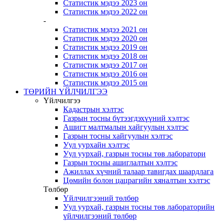
Статистик мэдээ 2023 он
Статистик мэдээ 2022 он
-
Статистик мэдээ 2021 он
Статистик мэдээ 2020 он
Статистик мэдээ 2019 он
Статистик мэдээ 2018 он
Статистик мэдээ 2017 он
Статистик мэдээ 2016 он
Статистик мэдээ 2015 он
ТӨРИЙН ҮЙЛЧИЛГЭЭ
Үйлчилгээ
Кадастрын хэлтэс
Газрын тосны бүтээгдэхүүний хэлтэс
Ашигт малтмалын хайгуулын хэлтэс
Газрын тосны хайгуулын хэлтэс
Уул уурхайн хэлтэс
Уул уурхай, газрын тосны төв лаборатори
Газрын тосны ашиглалтын хэлтэс
Ажиллах хүчний талаар тавигдах шаардлага
Цөмийн болон цацрагийн хяналтын хэлтэс
Төлбөр
Үйлчилгээний төлбөр
Уул уурхай, газрын тосны төв лабораторийн
үйлчилгээний төлбөр