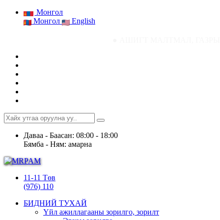
Монгол
Монгол
English
● АШИГТ МАЛТМАЛ, ГАЗРЫН ТОСНЫ ГА
Даваа - Баасан: 08:00 - 18:00
Бямба - Ням: амарна
11-11 Төв
(976) 110
БИДНИЙ ТУХАЙ
Үйл ажиллагааны зорилго, зорилт