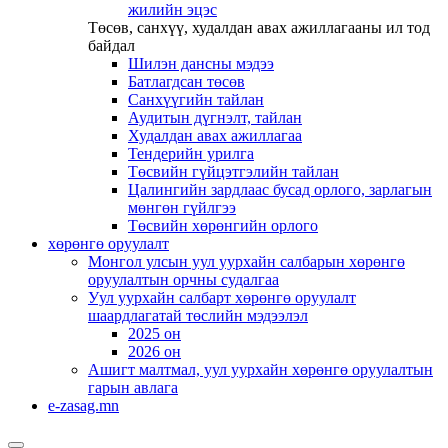
жилийн эцэс
Төсөв, санхүү, худалдан авах ажиллагааны ил тод
байдал
Шилэн дансны мэдээ
Батлагдсан төсөв
Санхүүгийн тайлан
Аудитын дүгнэлт, тайлан
Худалдан авах ажиллагаа
Тендерийн урилга
Төсвийн гүйцэтгэлийн тайлан
Цалингийн зардлаас бусад орлого, зарлагын
мөнгөн гүйлгээ
Төсвийн хөрөнгийн орлого
хөрөнгө оруулалт
Монгол улсын уул уурхайн салбарын хөрөнгө
оруулалтын орчны судалгаа
Уул уурхайн салбарт хөрөнгө оруулалт
шаардлагатай төслийн мэдээлэл
2025 он
2026 он
Ашигт малтмал, уул уурхайн хөрөнгө оруулалтын
гарын авлага
e-zasag.mn