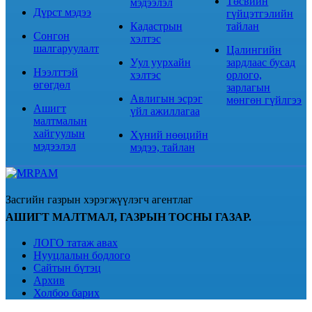
Төсвийн
мэдээлэл
Дүрст мэдээ
гүйцэтгэлийн
Кадастрын
тайлан
Сонгон
хэлтэс
шалгаруулалт
Цалингийн
Уул уурхайн
зардлаас бусад
Нээлттэй
хэлтэс
орлого,
өгөгдөл
зарлагын
Авлигын эсрэг
мөнгөн гүйлгээ
Ашигт
үйл ажиллагаа
малтмалын
хайгуулын
Хүний нөөцийн
мэдээлэл
мэдээ, тайлан
Засгийн газрын хэрэгжүүлэгч агентлаг
АШИГТ МАЛТМАЛ, ГАЗРЫН ТОСНЫ ГАЗАР.
ЛОГО татаж авах
Нууцлалын бодлого
Сайтын бүтэц
Архив
Холбоо барих