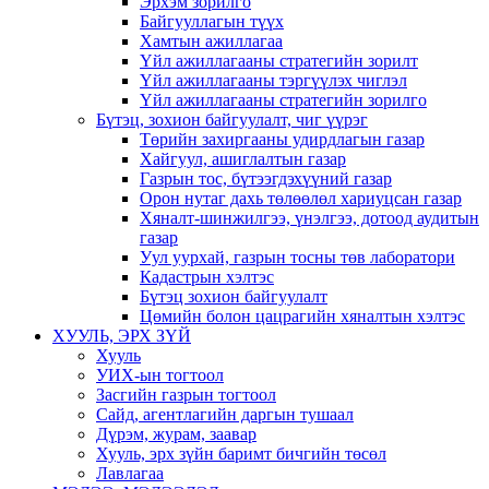
Эрхэм зорилго
Байгууллагын түүх
Хамтын ажиллагаа
Үйл ажиллагааны стратегийн зорилт
Үйл ажиллагааны тэргүүлэх чиглэл
Үйл ажиллагааны стратегийн зорилго
Бүтэц, зохион байгуулалт, чиг үүрэг
Төрийн захиргааны удирдлагын газар
Хайгуул, ашиглалтын газар
Газрын тос, бүтээгдэхүүний газар
Орон нутаг дахь төлөөлөл хариуцсан газар
Хяналт-шинжилгээ, үнэлгээ, дотоод аудитын
газар
Уул уурхай, газрын тосны төв лаборатори
Кадастрын хэлтэс
Бүтэц зохион байгуулалт
Цөмийн болон цацрагийн хяналтын хэлтэс
ХУУЛЬ, ЭРХ ЗҮЙ
Хууль
УИХ-ын тогтоол
Засгийн газрын тогтоол
Сайд, агентлагийн даргын тушаал
Дүрэм, журам, заавар
Хууль, эрх зүйн баримт бичгийн төсөл
Лавлагаа