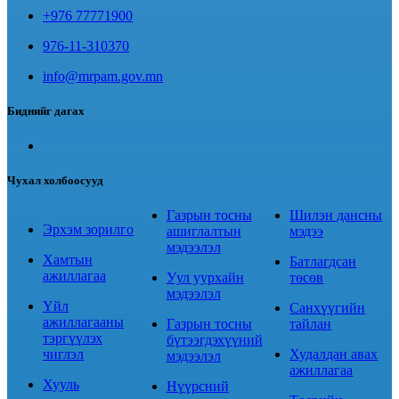
+976 77771900
976-11-310370
info@mrpam.gov.mn
Биднийг дагах
Чухал холбоосууд
Газрын тосны
Шилэн дансны
Эрхэм зорилго
ашиглалтын
мэдээ
мэдээлэл
Хамтын
Батлагдсан
ажиллагаа
Уул уурхайн
төсөв
мэдээлэл
Үйл
Санхүүгийн
ажиллагааны
Газрын тосны
тайлан
тэргүүлэх
бүтээгдэхүүний
чиглэл
Худалдан авах
мэдээлэл
ажиллагаа
Хууль
Нүүрсний