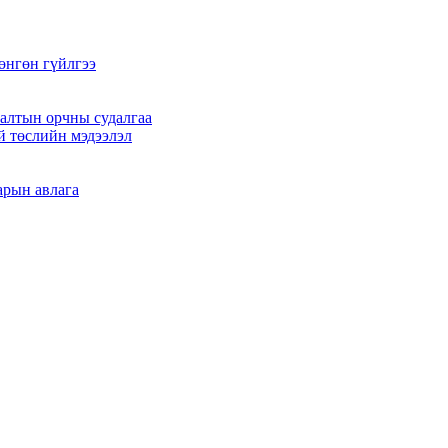
өнгөн гүйлгээ
алтын орчны судалгаа
й төслийн мэдээлэл
арын авлага