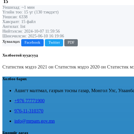
15
Уншихад: ~1 мин
Үгийн тоо: 15 үг (130 тэмдэгт)
Уншсан: 6338
Хавсралт: 15 файл
Ангилал: list
Нийтэлсэн: 2024-10-07 11:59:56
Шинэчилсэн: 2025-06-10 16:19:06
Хуваалцах
Facebook
Twitter
PDF
Холбоотой хуудсууд
Статистик мэдээ 2021 он
Статистик мэдээ 2020 он
Статистик м
Холбоо барих
Ашигт малтмал, газрын тосны газар, Монгол Улс, Улаанба
+976 77771900
976-11-310370
info@mrpam.gov.mn
Биднийг дагах