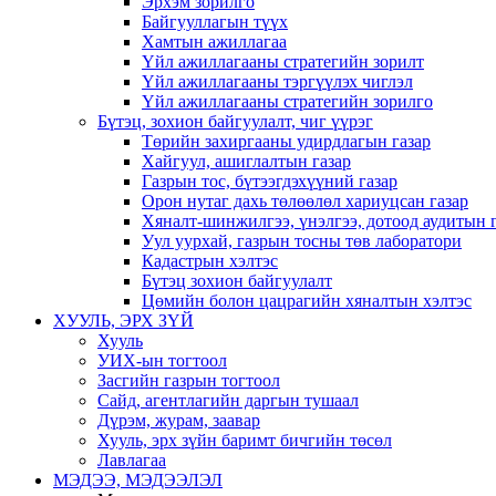
Эрхэм зорилго
Байгууллагын түүх
Хамтын ажиллагаа
Үйл ажиллагааны стратегийн зорилт
Үйл ажиллагааны тэргүүлэх чиглэл
Үйл ажиллагааны стратегийн зорилго
Бүтэц, зохион байгуулалт, чиг үүрэг
Төрийн захиргааны удирдлагын газар
Хайгуул, ашиглалтын газар
Газрын тос, бүтээгдэхүүний газар
Орон нутаг дахь төлөөлөл хариуцсан газар
Хяналт-шинжилгээ, үнэлгээ, дотоод аудитын 
Уул уурхай, газрын тосны төв лаборатори
Кадастрын хэлтэс
Бүтэц зохион байгуулалт
Цөмийн болон цацрагийн хяналтын хэлтэс
ХУУЛЬ, ЭРХ ЗҮЙ
Хууль
УИХ-ын тогтоол
Засгийн газрын тогтоол
Сайд, агентлагийн даргын тушаал
Дүрэм, журам, заавар
Хууль, эрх зүйн баримт бичгийн төсөл
Лавлагаа
МЭДЭЭ, МЭДЭЭЛЭЛ