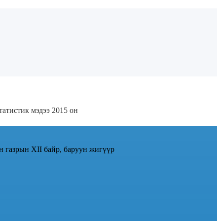
татистик мэдээ 2015 он
н газрын XII байр, баруун жигүүр