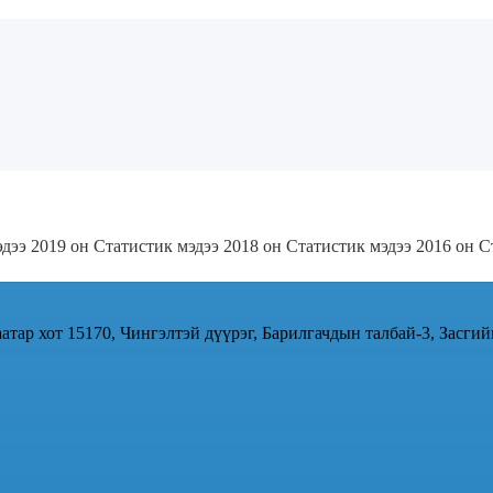
эдээ 2019 он
Статистик мэдээ 2018 он
Статистик мэдээ 2016 он
С
атар хот 15170, Чингэлтэй дүүрэг, Барилгачдын талбай-3, Засгий