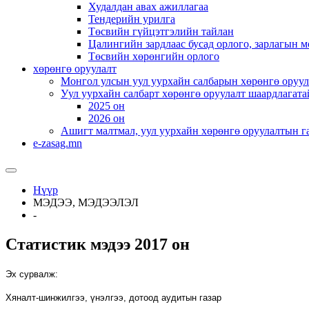
Худалдан авах ажиллагаа
Тендерийн урилга
Төсвийн гүйцэтгэлийн тайлан
Цалингийн зардлаас бусад орлого, зарлагын м
Төсвийн хөрөнгийн орлого
хөрөнгө оруулалт
Монгол улсын уул уурхайн салбарын хөрөнгө оруул
Уул уурхайн салбарт хөрөнгө оруулалт шаардлагата
2025 он
2026 он
Ашигт малтмал, уул уурхайн хөрөнгө оруулалтын г
e-zasag.mn
Нүүр
МЭДЭЭ, МЭДЭЭЛЭЛ
-
Статистик мэдээ 2017 он
Эх сурвалж:
Хяналт-шинжилгээ, үнэлгээ, дотоод аудитын
газар