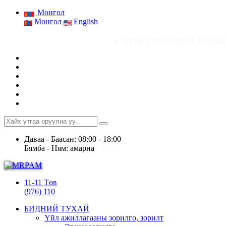
Монгол
Монгол
English
● АШИГТ МАЛТМАЛ, ГАЗРЫН ТОСНЫ ГАЗРЫН 
Даваа - Баасан: 08:00 - 18:00
Бямба - Ням: амарна
11-11 Төв
(976) 110
БИДНИЙ ТУХАЙ
Үйл ажиллагааны зорилго, зорилт