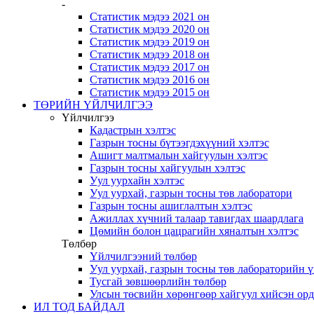
-
Статистик мэдээ 2021 он
Статистик мэдээ 2020 он
Статистик мэдээ 2019 он
Статистик мэдээ 2018 он
Статистик мэдээ 2017 он
Статистик мэдээ 2016 он
Статистик мэдээ 2015 он
ТӨРИЙН ҮЙЛЧИЛГЭЭ
Үйлчилгээ
Кадастрын хэлтэс
Газрын тосны бүтээгдэхүүний хэлтэс
Ашигт малтмалын хайгуулын хэлтэс
Газрын тосны хайгуулын хэлтэс
Уул уурхайн хэлтэс
Уул уурхай, газрын тосны төв лаборатори
Газрын тосны ашиглалтын хэлтэс
Ажиллах хүчний талаар тавигдах шаардлага
Цөмийн болон цацрагийн хяналтын хэлтэс
Төлбөр
Үйлчилгээний төлбөр
Уул уурхай, газрын тосны төв лабораторийн 
Тусгай зөвшөөрлийн төлбөр
Улсын төсвийн хөрөнгөөр хайгуул хийсэн ор
ИЛ ТОД БАЙДАЛ