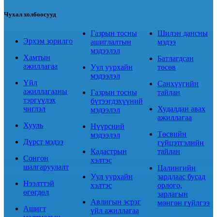
Чухал холбоосууд
Газрын тосны
Шилэн дансны
Эрхэм зорилго
ашиглалтын
мэдээ
мэдээлэл
Хамтын
Батлагдсан
ажиллагаа
Уул уурхайн
төсөв
мэдээлэл
Үйл
Санхүүгийн
ажиллагааны
Газрын тосны
тайлан
тэргүүлэх
бүтээгдэхүүний
чиглэл
Худалдан авах
мэдээлэл
ажиллагаа
Хууль
Нүүрсний
Төсвийн
мэдээлэл
Дүрст мэдээ
гүйцэтгэлийн
Кадастрын
тайлан
Сонгон
хэлтэс
шалгаруулалт
Цалингийн
Уул уурхайн
зардлаас бусад
Нээлттэй
хэлтэс
орлого,
өгөгдөл
зарлагын
Авлигын эсрэг
мөнгөн гүйлгээ
Ашигт
үйл ажиллагаа