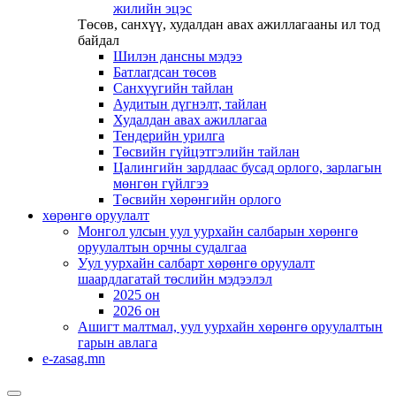
жилийн эцэс
Төсөв, санхүү, худалдан авах ажиллагааны ил тод
байдал
Шилэн дансны мэдээ
Батлагдсан төсөв
Санхүүгийн тайлан
Аудитын дүгнэлт, тайлан
Худалдан авах ажиллагаа
Тендерийн урилга
Төсвийн гүйцэтгэлийн тайлан
Цалингийн зардлаас бусад орлого, зарлагын
мөнгөн гүйлгээ
Төсвийн хөрөнгийн орлого
хөрөнгө оруулалт
Монгол улсын уул уурхайн салбарын хөрөнгө
оруулалтын орчны судалгаа
Уул уурхайн салбарт хөрөнгө оруулалт
шаардлагатай төслийн мэдээлэл
2025 он
2026 он
Ашигт малтмал, уул уурхайн хөрөнгө оруулалтын
гарын авлага
e-zasag.mn