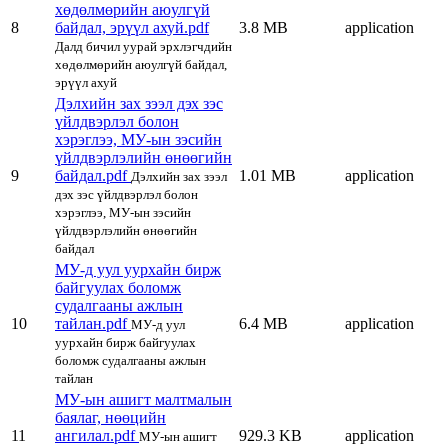
хөдөлмөрийн аюулгүй
8
байдал, эрүүл ахуй.pdf
3.8 MB
application
Далд бичил уурай эрхлэгчдийн
хөдөлмөрийн аюулгүй байдал,
эрүүл ахуй
Дэлхийн зах зээл дэх зэс
үйлдвэрлэл болон
хэрэглээ, МУ-ын зэсийн
үйлдвэрлэлийн өнөөгийн
9
байдал.pdf
1.01 MB
application
Дэлхийн зах зээл
дэх зэс үйлдвэрлэл болон
хэрэглээ, МУ-ын зэсийн
үйлдвэрлэлийн өнөөгийн
байдал
МУ-д уул уурхайн бирж
байгуулах боломж
судалгааны ажлын
10
тайлан.pdf
6.4 MB
application
МУ-д уул
уурхайн бирж байгуулах
боломж судалгааны ажлын
тайлан
МУ-ын ашигт малтмалын
баялаг, нөөцийн
11
ангилал.pdf
929.3 KB
application
МУ-ын ашигт