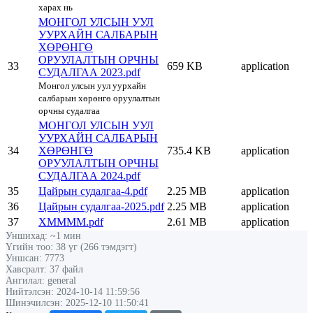
харах нь
МОНГОЛ УЛСЫН УУЛ
УУРХАЙН САЛБАРЫН
ХӨРӨНГӨ
ОРУУЛАЛТЫН ОРЧНЫ
33
659 KB
application
СУДАЛГАА 2023.pdf
Монгол улсын уул уурхайн
салбарын хөрөнгө оруулалтын
орчны судалгаа
МОНГОЛ УЛСЫН УУЛ
УУРХАЙН САЛБАРЫН
34
ХӨРӨНГӨ
735.4 KB
application
ОРУУЛАЛТЫН ОРЧНЫ
СУДАЛГАА 2024.pdf
35
Цайрын судалгаа-4.pdf
2.25 MB
application
36
Цайрын судалгаа-2025.pdf
2.25 MB
application
37
ХММММ.pdf
2.61 MB
application
Уншихад: ~1 мин
Үгийн тоо: 38 үг (266 тэмдэгт)
Уншсан: 7773
Хавсралт: 37 файл
Ангилал: general
Нийтэлсэн: 2024-10-14 11:59:56
Шинэчилсэн: 2025-12-10 11:50:41