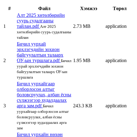
#
Файл
Хэмжээ
Төрөл
Алт 2025 хөтөлбөрийн
суурь судалгааны
1
тайлан.pdf
2.73 MB
application
Алт 2025
хөтөлбөрийн суурь судалгааны
тайлан
Бичил уурхай
эрхлэгчдийн зохион
байгуулалтын талаарх
2
ОУ-ын туршлага.pdf
1.95 MB
application
Бичил
уурай эрхлэгчдийн зохион
байгуулалтын талаарх ОУ-ын
туршлага
Бичил уурхайгаар
олборлосон алтыг
боловсруулах, албан ёсны
сүлжээгээр худалдаалах
3
арга зам.pdf
243.3 KB
application
Бичил
уурхайгаар олборлосон алтыг
боловсруулах, албан ёсны
сүлжээгээр худалдаалах арга
зам
Бичил уурхайн нөхөн