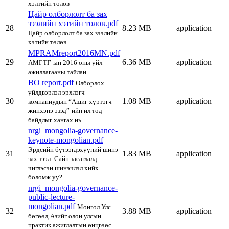
хэлтийн төлөв
Цайр олборлолт ба зах
зээлийн хэтийн төлөв.pdf
28
8.23 MB
application
Цайр олборлолт ба зах зээлийн
хэтийн төлөв
MPRAMreport2016MN.pdf
29
6.36 MB
application
АМГТГ-ын 2016 оны үйл
ажиллагааны тайлан
BO report.pdf
Олборлох
үйлдвэрлэл эрхлэгч
30
1.08 MB
application
компаниудын “Ашиг хүртэгч
жинхэнэ эзэд”-ийн ил тод
байдлыг хангах нь
nrgi_mongolia-governance-
keynote-mongolian.pdf
Эрдсийн бүтээгдэхүүний шинэ
31
1.83 MB
application
зах зээл: Сайн засаглалд
чиглэсэн шинэчлэл хийх
боломж уу?
nrgi_mongolia-governance-
public-lecture-
mongolian.pdf
Монгол Улс
32
3.88 MB
application
бөгөөд Азийг олон улсын
практик ажиглалтын өнцгөөс