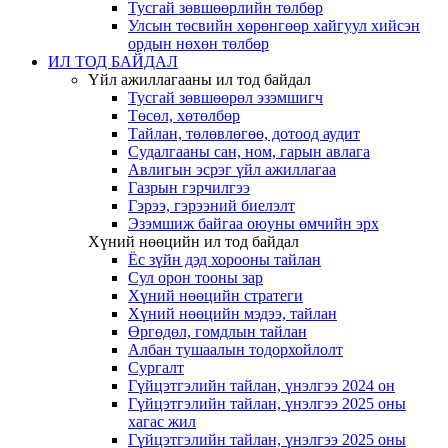
Тусгай зөвшөөрлийн төлбөр
Улсын төсвийн хөрөнгөөр хайгуул хийсэн
ордын нөхөн төлбөр
ИЛ ТОД БАЙДАЛ
Үйл ажиллагааны ил тод байдал
Тусгай зөвшөөрөл эзэмшигч
Төсөл, хөтөлбөр
Тайлан, төлөвлөгөө, дотоод аудит
Судалгааны сан, ном, гарын авлага
Авлигын эсрэг үйл ажиллагаа
Газрын гэрчилгээ
Гэрээ, гэрээний биелэлт
Эзэмшиж байгаа оюуны өмчийн эрх
Хүний нөөцийн ил тод байдал
Ёс зүйн дэд хорооны тайлан
Сул орон тооны зар
Хүний нөөцийн стратеги
Хүний нөөцийн мэдээ, тайлан
Өргөдөл, гомдлын тайлан
Албан тушаалын тодорхойлолт
Сургалт
Гүйцэтгэлийн тайлан, үнэлгээ 2024 он
Гүйцэтгэлийн тайлан, үнэлгээ 2025 оны
хагас жил
Гүйцэтгэлийн тайлан, үнэлгээ 2025 оны