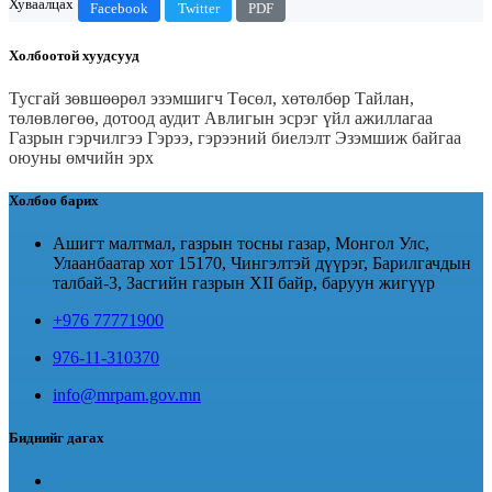
Хуваалцах
Facebook
Twitter
PDF
Холбоотой хуудсууд
Тусгай зөвшөөрөл эзэмшигч
Төсөл, хөтөлбөр
Тайлан,
төлөвлөгөө, дотоод аудит
Авлигын эсрэг үйл ажиллагаа
Газрын гэрчилгээ
Гэрээ, гэрээний биелэлт
Эзэмшиж байгаа
оюуны өмчийн эрх
Холбоо барих
Ашигт малтмал, газрын тосны газар, Монгол Улс,
Улаанбаатар хот 15170, Чингэлтэй дүүрэг, Барилгачдын
талбай-3, Засгийн газрын XII байр, баруун жигүүр
+976 77771900
976-11-310370
info@mrpam.gov.mn
Биднийг дагах