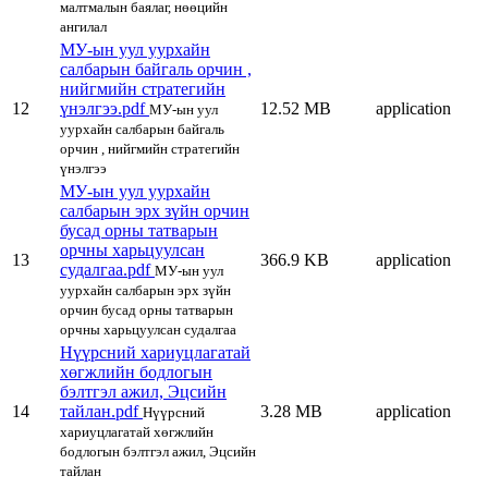
малтмалын баялаг, нөөцийн
ангилал
МУ-ын уул уурхайн
салбарын байгаль орчин ,
нийгмийн стратегийн
12
үнэлгээ.pdf
12.52 MB
application
МУ-ын уул
уурхайн салбарын байгаль
орчин , нийгмийн стратегийн
үнэлгээ
МУ-ын уул уурхайн
салбарын эрх зүйн орчин
бусад орны татварын
орчны харьцуулсан
13
366.9 KB
application
судалгаа.pdf
МУ-ын уул
уурхайн салбарын эрх зүйн
орчин бусад орны татварын
орчны харьцуулсан судалгаа
Нүүрсний хариуцлагатай
хөгжлийн бодлогын
бэлтгэл ажил, Эцсийн
14
тайлан.pdf
3.28 MB
application
Нүүрсний
хариуцлагатай хөгжлийн
бодлогын бэлтгэл ажил, Эцсийн
тайлан