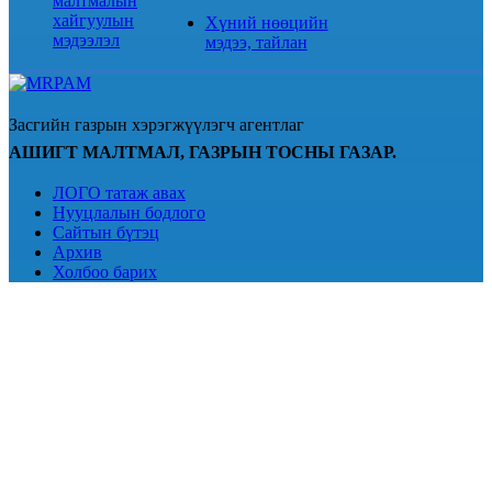
малтмалын
хайгуулын
Хүний нөөцийн
мэдээлэл
мэдээ, тайлан
Засгийн газрын хэрэгжүүлэгч агентлаг
АШИГТ МАЛТМАЛ, ГАЗРЫН ТОСНЫ ГАЗАР.
ЛОГО татаж авах
Нууцлалын бодлого
Сайтын бүтэц
Архив
Холбоо барих