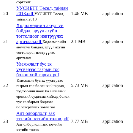
сэргээлт
УУСИБТТ Төсөл, тайлан
20
2013.pdf
1.46 MB
application
УУСИБТТ Төсөл,
тайлан 2013
Хөдөлмөрийн аюулгүй
байдал, эрүүл ахуйн
тогтолцоог нэвтрүүлэх
21
аргачлал.pdf
2.1 MB
application
Хөдөлмөрийн
аюулгүй байдал, эрүүл ахуйн
тогтолцоог нэвтрүүлэх
аргачлал
Уламжлалт бус эх
үүсвэрээс газрын тос
болон хий гаргах.pdf
Уламжлалт бус эх үүсвэрээс
22
5.73 MB
application
газрын тос болон хий гаргах,
тэдгээрийн нөөц ба ангиллын
ерөнхий судалгаа хийхэд болон
тус салбарын бодлого
боловсруулах зөвлөгөө
Алт олборлолт, зах
зээлийн хэтийн төлөв.pdf
23
7.77 MB
application
Алт олборлолт, зах зээлийн
хэтийн төлөв