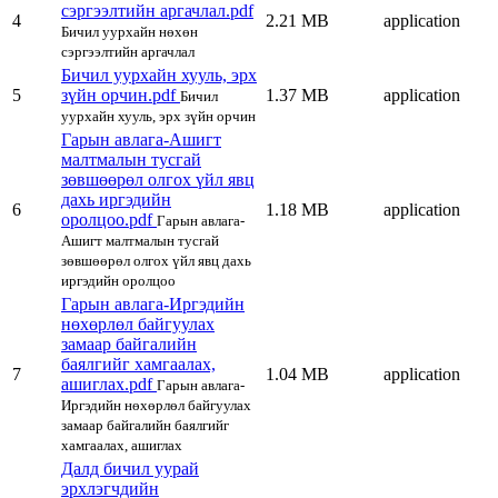
сэргээлтийн аргачлал.pdf
4
2.21 MB
application
Бичил уурхайн нөхөн
сэргээлтийн аргачлал
Бичил уурхайн хууль, эрх
5
зүйн орчин.pdf
1.37 MB
application
Бичил
уурхайн хууль, эрх зүйн орчин
Гарын авлага-Ашигт
малтмалын тусгай
зөвшөөрөл олгох үйл явц
дахь иргэдийн
6
1.18 MB
application
оролцоо.pdf
Гарын авлага-
Ашигт малтмалын тусгай
зөвшөөрөл олгох үйл явц дахь
иргэдийн оролцоо
Гарын авлага-Иргэдийн
нөхөрлөл байгуулах
замаар байгалийн
баялгийг хамгаалах,
7
1.04 MB
application
ашиглах.pdf
Гарын авлага-
Иргэдийн нөхөрлөл байгуулах
замаар байгалийн баялгийг
хамгаалах, ашиглах
Далд бичил уурай
эрхлэгчдийн