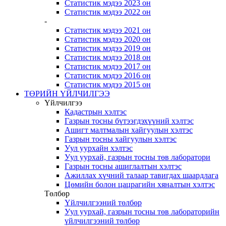
Статистик мэдээ 2023 он
Статистик мэдээ 2022 он
-
Статистик мэдээ 2021 он
Статистик мэдээ 2020 он
Статистик мэдээ 2019 он
Статистик мэдээ 2018 он
Статистик мэдээ 2017 он
Статистик мэдээ 2016 он
Статистик мэдээ 2015 он
ТӨРИЙН ҮЙЛЧИЛГЭЭ
Үйлчилгээ
Кадастрын хэлтэс
Газрын тосны бүтээгдэхүүний хэлтэс
Ашигт малтмалын хайгуулын хэлтэс
Газрын тосны хайгуулын хэлтэс
Уул уурхайн хэлтэс
Уул уурхай, газрын тосны төв лаборатори
Газрын тосны ашиглалтын хэлтэс
Ажиллах хүчний талаар тавигдах шаардлага
Цөмийн болон цацрагийн хяналтын хэлтэс
Төлбөр
Үйлчилгээний төлбөр
Уул уурхай, газрын тосны төв лабораторийн
үйлчилгээний төлбөр