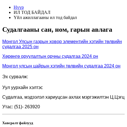
Нүүр
ИЛ ТОД БАЙДАЛ
Үйл ажиллагааны ил тод байдал
Судалгааны сан, ном, гарын авлага
Монгол Улсын газрын ховор элементийн хэтийн төлвийн
судалгаа 2025 он
Хөрөнгө оруулалтын орчны судалгаа 2024 он
Монгол улсын цайрын хэтийн төлвийн судалгаа 2024 он
Эх сурвалж:
Уул уурхайн хэлтэс
Судалгаа, мэдээлэл хариуцсан ахлах мэргэжилтэн Ц.Цэгц
Утас:
(
51
)
-
263920
Хавсралт файлууд