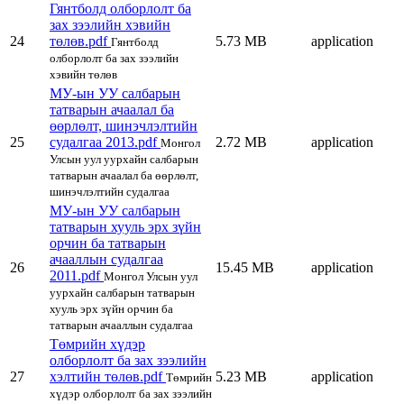
Гянтболд олборлолт ба
зах зээлийн хэвийн
24
төлөв.pdf
5.73 MB
application
Гянтболд
олборлолт ба зах зээлийн
хэвийн төлөв
МУ-ын УУ салбарын
татварын ачаалал ба
өөрлөлт, шинэчлэлтийн
25
судалгаа 2013.pdf
2.72 MB
application
Монгол
Улсын уул уурхайн салбарын
татварын ачаалал ба өөрлөлт,
шинэчлэлтийн судалгаа
МУ-ын УУ салбарын
татварын хууль эрх зүйн
орчин ба татварын
ачааллын судалгаа
26
15.45 MB
application
2011.pdf
Монгол Улсын уул
уурхайн салбарын татварын
хууль эрх зүйн орчин ба
татварын ачааллын судалгаа
Төмрийн хүдэр
олборлолт ба зах зээлийн
27
хэлтийн төлөв.pdf
5.23 MB
application
Төмрийн
хүдэр олборлолт ба зах зээлийн