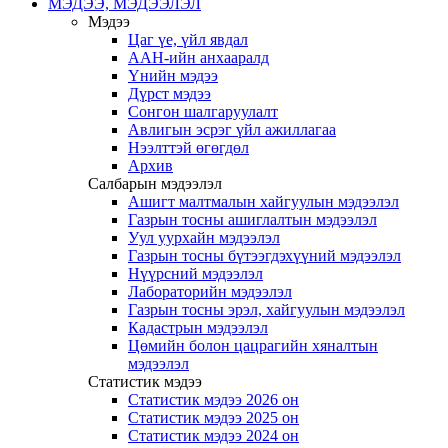
МЭДЭЭ, МЭДЭЭЛЭЛ
Мэдээ
Цаг үе, үйл явдал
ААН-ийн анхааралд
Үнийн мэдээ
Дүрст мэдээ
Сонгон шалгаруулалт
Авлигын эсрэг үйл ажиллагаа
Нээлттэй өгөгдөл
Архив
Салбарын мэдээлэл
Ашигт малтмалын хайгуулын мэдээлэл
Газрын тосны ашиглалтын мэдээлэл
Уул уурхайн мэдээлэл
Газрын тосны бүтээгдэхүүний мэдээлэл
Нүүрсний мэдээлэл
Лабораторийн мэдээлэл
Газрын тосны эрэл, хайгуулын мэдээлэл
Кадастрын мэдээлэл
Цөмийн болон цацрагийн хяналтын
мэдээлэл
Статистик мэдээ
Статистик мэдээ 2026 он
Статистик мэдээ 2025 он
Статистик мэдээ 2024 он