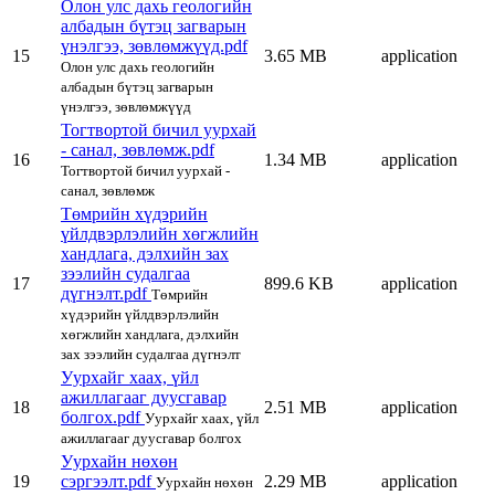
Олон улс дахь геологийн
албадын бүтэц загварын
үнэлгээ, зөвлөмжүүд.pdf
15
3.65 MB
application
Олон улс дахь геологийн
албадын бүтэц загварын
үнэлгээ, зөвлөмжүүд
Тогтвортой бичил уурхай
- санал, зөвлөмж.pdf
16
1.34 MB
application
Тогтвортой бичил уурхай -
санал, зөвлөмж
Төмрийн хүдэрийн
үйлдвэрлэлийн хөгжлийн
хандлага, дэлхийн зах
зээлийн судалгаа
17
899.6 KB
application
дүгнэлт.pdf
Төмрийн
хүдэрийн үйлдвэрлэлийн
хөгжлийн хандлага, дэлхийн
зах зээлийн судалгаа дүгнэлт
Уурхайг хаах, үйл
ажиллагааг дуусгавар
18
2.51 MB
application
болгох.pdf
Уурхайг хаах, үйл
ажиллагааг дуусгавар болгох
Уурхайн нөхөн
19
сэргээлт.pdf
2.29 MB
application
Уурхайн нөхөн