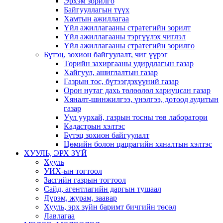
Эрхэм зорилго
Байгууллагын түүх
Хамтын ажиллагаа
Үйл ажиллагааны стратегийн зорилт
Үйл ажиллагааны тэргүүлэх чиглэл
Үйл ажиллагааны стратегийн зорилго
Бүтэц, зохион байгуулалт, чиг үүрэг
Төрийн захиргааны удирдлагын газар
Хайгуул, ашиглалтын газар
Газрын тос, бүтээгдэхүүний газар
Орон нутаг дахь төлөөлөл хариуцсан газар
Хяналт-шинжилгээ, үнэлгээ, дотоод аудитын
газар
Уул уурхай, газрын тосны төв лаборатори
Кадастрын хэлтэс
Бүтэц зохион байгуулалт
Цөмийн болон цацрагийн хяналтын хэлтэс
ХУУЛЬ, ЭРХ ЗҮЙ
Хууль
УИХ-ын тогтоол
Засгийн газрын тогтоол
Сайд, агентлагийн даргын тушаал
Дүрэм, журам, заавар
Хууль, эрх зүйн баримт бичгийн төсөл
Лавлагаа