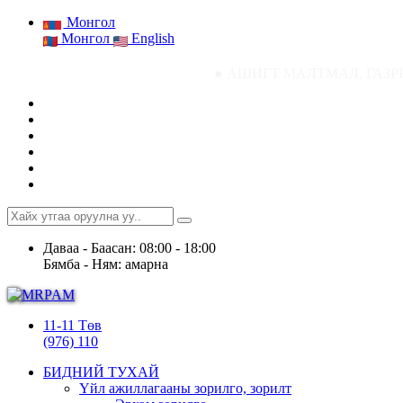
Монгол
Монгол
English
● АШИГТ МАЛТМАЛ, ГАЗРЫН ТОСНЫ ГАЗР
Даваа - Баасан: 08:00 - 18:00
Бямба - Ням: амарна
11-11 Төв
(976) 110
БИДНИЙ ТУХАЙ
Үйл ажиллагааны зорилго, зорилт