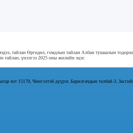
эдээ, тайлан
Өргөдөл, гомдлын тайлан
Албан тушаалын тодорх
н тайлан, үнэлгээ 2025 оны жилийн эцэс
атар хот 15170, Чингэлтэй дүүрэг, Барилгачдын талбай-3, Засгий