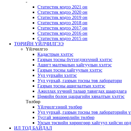
-
Статистик мэдээ 2021 он
Статистик мэдээ 2020 он
Статистик мэдээ 2019 он
Статистик мэдээ 2018 он
Статистик мэдээ 2017 он
Статистик мэдээ 2016 он
Статистик мэдээ 2015 он
ТӨРИЙН ҮЙЛЧИЛГЭЭ
Үйлчилгээ
Кадастрын хэлтэс
Газрын тосны бүтээгдэхүүний хэлтэс
Ашигт малтмалын хайгуулын хэлтэс
Газрын тосны хайгуулын хэлтэс
Уул уурхайн хэлтэс
Уул уурхай, газрын тосны төв лаборатори
Газрын тосны ашиглалтын хэлтэс
Ажиллах хүчний талаар тавигдах шаардлага
Цөмийн болон цацрагийн хяналтын хэлтэс
Төлбөр
Үйлчилгээний төлбөр
Уул уурхай, газрын тосны төв лабораторийн 
Тусгай зөвшөөрлийн төлбөр
Улсын төсвийн хөрөнгөөр хайгуул хийсэн ор
ИЛ ТОД БАЙДАЛ