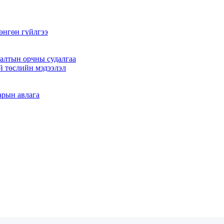
өнгөн гүйлгээ
алтын орчны судалгаа
й төслийн мэдээлэл
арын авлага