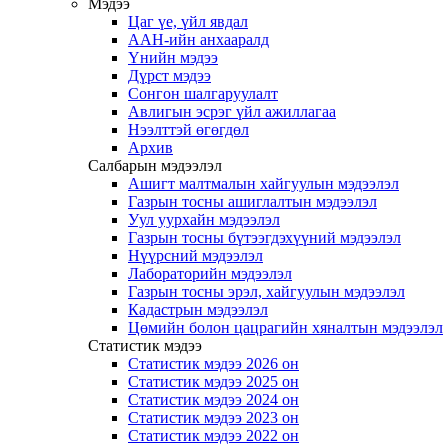
Мэдээ
Цаг үе, үйл явдал
ААН-ийн анхааралд
Үнийн мэдээ
Дүрст мэдээ
Сонгон шалгаруулалт
Авлигын эсрэг үйл ажиллагаа
Нээлттэй өгөгдөл
Архив
Салбарын мэдээлэл
Ашигт малтмалын хайгуулын мэдээлэл
Газрын тосны ашиглалтын мэдээлэл
Уул уурхайн мэдээлэл
Газрын тосны бүтээгдэхүүний мэдээлэл
Нүүрсний мэдээлэл
Лабораторийн мэдээлэл
Газрын тосны эрэл, хайгуулын мэдээлэл
Кадастрын мэдээлэл
Цөмийн болон цацрагийн хяналтын мэдээлэл
Статистик мэдээ
Статистик мэдээ 2026 он
Статистик мэдээ 2025 он
Статистик мэдээ 2024 он
Статистик мэдээ 2023 он
Статистик мэдээ 2022 он