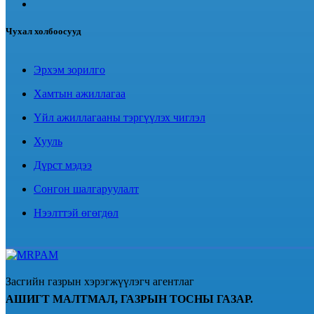
Чухал холбоосууд
Эрхэм зорилго
Хамтын ажиллагаа
Үйл ажиллагааны тэргүүлэх чиглэл
Хууль
Дүрст мэдээ
Сонгон шалгаруулалт
Нээлттэй өгөгдөл
Засгийн газрын хэрэгжүүлэгч агентлаг
АШИГТ МАЛТМАЛ, ГАЗРЫН ТОСНЫ ГАЗАР.