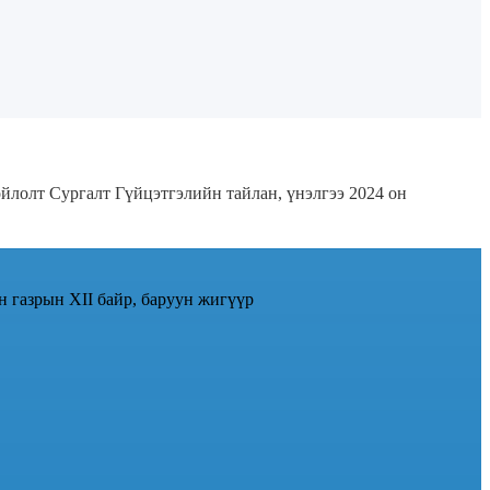
ойлолт
Сургалт
Гүйцэтгэлийн тайлан, үнэлгээ 2024 он
н газрын XII байр, баруун жигүүр