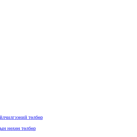
үйлчилгээний төлбөр
дын нөхөн төлбөр