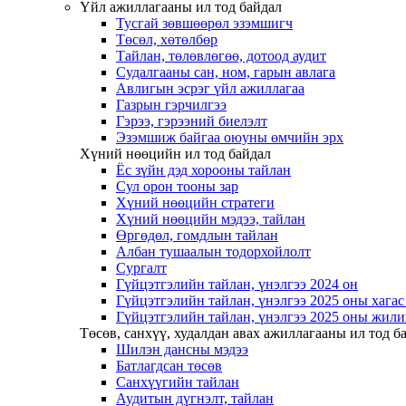
Үйл ажиллагааны ил тод байдал
Тусгай зөвшөөрөл эзэмшигч
Төсөл, хөтөлбөр
Тайлан, төлөвлөгөө, дотоод аудит
Судалгааны сан, ном, гарын авлага
Авлигын эсрэг үйл ажиллагаа
Газрын гэрчилгээ
Гэрээ, гэрээний биелэлт
Эзэмшиж байгаа оюуны өмчийн эрх
Хүний нөөцийн ил тод байдал
Ёс зүйн дэд хорооны тайлан
Сул орон тооны зар
Хүний нөөцийн стратеги
Хүний нөөцийн мэдээ, тайлан
Өргөдөл, гомдлын тайлан
Албан тушаалын тодорхойлолт
Сургалт
Гүйцэтгэлийн тайлан, үнэлгээ 2024 он
Гүйцэтгэлийн тайлан, үнэлгээ 2025 оны хага
Гүйцэтгэлийн тайлан, үнэлгээ 2025 оны жили
Төсөв, санхүү, худалдан авах ажиллагааны ил тод б
Шилэн дансны мэдээ
Батлагдсан төсөв
Санхүүгийн тайлан
Аудитын дүгнэлт, тайлан