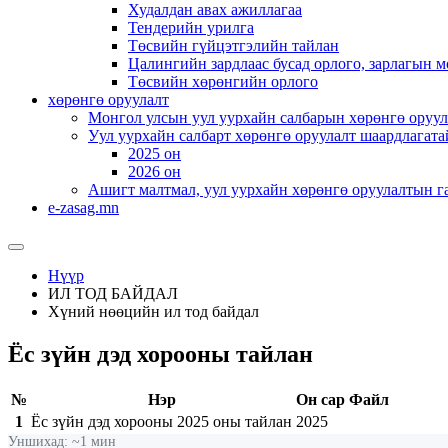
Худалдан авах ажиллагаа
Тендерийн урилга
Төсвийн гүйцэтгэлийн тайлан
Цалингийн зардлаас бусад орлого, зарлагын м
Төсвийн хөрөнгийн орлого
хөрөнгө оруулалт
Монгол улсын уул уурхайн салбарын хөрөнгө оруул
Уул уурхайн салбарт хөрөнгө оруулалт шаардлагата
2025 он
2026 он
Ашигт малтмал, уул уурхайн хөрөнгө оруулалтын г
e-zasag.mn
Нүүр
ИЛ ТОД БАЙДАЛ
Хүний нөөцийн ил тод байдал
Ёс зүйн дэд хорооны тайлан
№
Нэр
Он сар
Файл
1
Ёс зүйн дэд хорооны 2025 оны тайлан
2025
Уншихад: ~1 мин