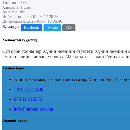
Уншсан: 2835
Хавсралт: 1 файл
Ангилал: list
Нийтэлсэн: 2026-01-05 12:38:28
Шинэчилсэн: 2026-01-07 10:06:46
Хуваалцах
Facebook
Twitter
PDF
Холбоотой хуудсууд
Сул орон тооны зар
Хүний нөөцийн стратеги
Хүний нөөцийн м
Гүйцэтгэлийн тайлан, үнэлгээ 2025 оны хагас жил
Гүйцэтгэлий
Холбоо барих
Ашигт малтмал, газрын тосны газар, Монгол Улс, Улаанба
+976 77771900
976-11-310370
info@mrpam.gov.mn
Биднийг дагах