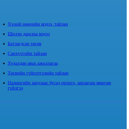
Хүний нөөцийн мэдээ, тайлан
Шилэн дансны мэдээ
Батлагдсан төсөв
Санхүүгийн тайлан
Худалдан авах ажиллагаа
Төсвийн гүйцэтгэлийн тайлан
Цалингийн зардлаас бусад орлого, зарлагын мөнгөн
гүйлгээ