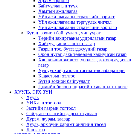
Эрхэм зорилго
Байгууллагын түүх
Хамтын ажиллагаа
Үйл ажиллагааны стратегийн зорилт
Үйл ажиллагааны тэргүүлэх чиглэл
Үйл ажиллагааны стратегийн зорилго
Бүтэц, зохион байгуулалт, чиг үүрэг
Төрийн захиргааны удирдлагын газар
Хайгуул, ашиглалтын газар
Газрын тос, бүтээгдэхүүний газар
Орон нутаг дахь төлөөлөл хариуцсан газар
Хяналт-шинжилгээ, үнэлгээ, дотоод аудитын
газар
Уул уурхай, газрын тосны төв лаборатори
Кадастрын хэлтэс
Бүтэц зохион байгуулалт
Цөмийн болон цацрагийн хяналтын хэлтэс
ХУУЛЬ, ЭРХ ЗҮЙ
Хууль
УИХ-ын тогтоол
Засгийн газрын тогтоол
Сайд, агентлагийн даргын тушаал
Дүрэм, журам, заавар
Хууль, эрх зүйн баримт бичгийн төсөл
Лавлагаа