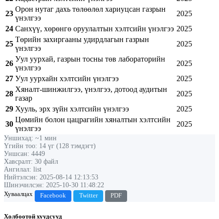
Орон нутаг дахь төлөөлөл хариуцсан газрын
23
2025
үнэлгээ
24
Санхүү, хөрөнгө оруулалтын хэлтсийн үнэлгээ
2025
Төрийн захиргааны удирдлагын газрын
25
2025
үнэлгээ
Уул уурхай, газрын тосны төв лабораторийн
26
2025
үнэлгээ
27
Уул уурхайн хэлтсийн үнэлгээ
2025
Хяналт-шинжилгээ, үнэлгээ, дотоод аудитын
28
2025
газар
29
Хууль, эрх зүйн хэлтсийн үнэлгээ
2025
Цөмийн болон цацрагийн хяналтын хэлтсийн
30
2025
үнэлгээ
Уншихад: ~1 мин
Үгийн тоо: 14 үг (128 тэмдэгт)
Уншсан: 4449
Хавсралт: 30 файл
Ангилал: list
Нийтэлсэн: 2025-08-14 12:13:53
Шинэчилсэн: 2025-10-30 11:48:22
Хуваалцах
Facebook
Twitter
PDF
Холбоотой хуудсууд