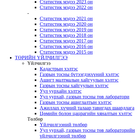
Статистик мэдээ 2023 он
Статистик мэдээ 2022 он
-
Статистик мэдээ 2021 он
Статистик мэдээ 2020 он
Статистик мэдээ 2019 он
Статистик мэдээ 2018 он
Статистик мэдээ 2017 он
Статистик мэдээ 2016 он
Статистик мэдээ 2015 он
ТӨРИЙН ҮЙЛЧИЛГЭЭ
Үйлчилгээ
Кадастрын хэлтэс
Газрын тосны бүтээгдэхүүний хэлтэс
Ашигт малтмалын хайгуулын хэлтэс
Газрын тосны хайгуулын хэлтэс
Уул уурхайн хэлтэс
Уул уурхай, газрын тосны төв лаборатори
Газрын тосны ашиглалтын хэлтэс
Ажиллах хүчний талаар тавигдах шаардлага
Цөмийн болон цацрагийн хяналтын хэлтэс
Төлбөр
Үйлчилгээний төлбөр
Уул уурхай, газрын тосны төв лабораторийн
үйлчилгээний төлбөр