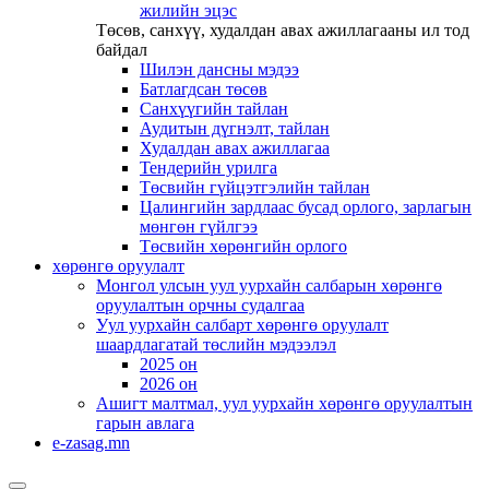
жилийн эцэс
Төсөв, санхүү, худалдан авах ажиллагааны ил тод
байдал
Шилэн дансны мэдээ
Батлагдсан төсөв
Санхүүгийн тайлан
Аудитын дүгнэлт, тайлан
Худалдан авах ажиллагаа
Тендерийн урилга
Төсвийн гүйцэтгэлийн тайлан
Цалингийн зардлаас бусад орлого, зарлагын
мөнгөн гүйлгээ
Төсвийн хөрөнгийн орлого
хөрөнгө оруулалт
Монгол улсын уул уурхайн салбарын хөрөнгө
оруулалтын орчны судалгаа
Уул уурхайн салбарт хөрөнгө оруулалт
шаардлагатай төслийн мэдээлэл
2025 он
2026 он
Ашигт малтмал, уул уурхайн хөрөнгө оруулалтын
гарын авлага
e-zasag.mn