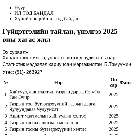
Нүүр
ИЛ ТОД БАЙДАЛ
Хүний нөөцийн ил тод байдал
Гүйцэтгэлийн тайлан, үнэлгээ 2025
оны хагас жил
Эх сурвалж
Хяналт-шинжилгээ, үнэлгээ, дотоод аудитын
газар
Статистик мэдээлэл хариуцсан мэргэжилтэн Б.Тэмүүжин
Утас:
(
51
)
-
263927
Он
№
Нэр
Файл
сар
Хайгуул, ашиглалтын газрын дарга, Сэр-Од
1
2025
Ган-Очир
Газрын тос, бүтээгдэхүүний газрын дарга,
2
2025
Чулуундаваа Чулуунбат
3
Ашигт малтмалын хайгуулын хэлтэс
2025
4
Газрын тосны ашиглалтын хэлтэс
2025
5
Газрын тосны бүтээгдэхүүний хэлтэс
2025