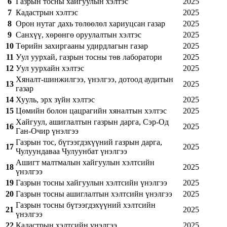
6
Газрын тосны хайгуулын хэлтэс
2025
7
Кадастрын хэлтэс
2025
8
Орон нутаг дахь төлөөлөл хариуцсан газар
2025
9
Санхүү, хөрөнгө оруулалтын хэлтэс
2025
10
Төрийн захиргааны удирдлагын газар
2025
11
Уул уурхай, газрын тосны төв лаборатори
2025
12
Уул уурхайн хэлтэс
2025
Хяналт-шинжилгээ, үнэлгээ, дотоод аудитын
13
2025
газар
14
Хууль, эрх зүйн хэлтэс
2025
15
Цөмийн болон цацрагийн хяналтын хэлтэс
2025
Хайгуул, ашиглалтын газрын дарга, Сэр-Од
16
2025
Ган-Очир үнэлгээ
Газрын тос, бүтээгдэхүүний газрын дарга,
17
2025
Чулуундаваа Чулуунбат үнэлгээ
Ашигт малтмалын хайгуулын хэлтсийн
18
2025
үнэлгээ
19
Газрын тосны хайгуулын хэлтсийн үнэлгээ
2025
20
Газрын тосны ашиглалтын хэлтсийн үнэлгээ
2025
Газрын тосны бүтээгдэхүүний хэлтсийн
21
2025
үнэлгээ
22
Кадастрын хэлтсийн үнэлгээ
2025