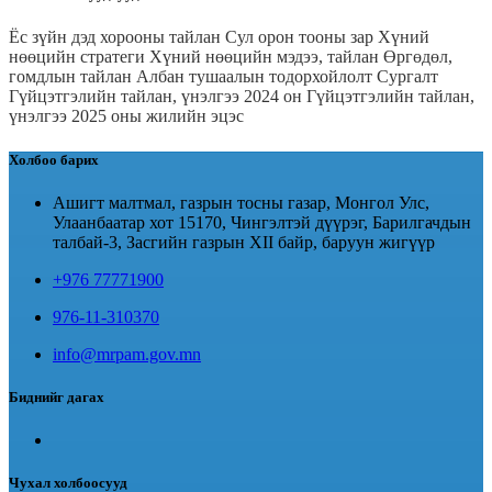
Ёс зүйн дэд хорооны тайлан
Сул орон тооны зар
Хүний
нөөцийн стратеги
Хүний нөөцийн мэдээ, тайлан
Өргөдөл,
гомдлын тайлан
Албан тушаалын тодорхойлолт
Сургалт
Гүйцэтгэлийн тайлан, үнэлгээ 2024 он
Гүйцэтгэлийн тайлан,
үнэлгээ 2025 оны жилийн эцэс
Холбоо барих
Ашигт малтмал, газрын тосны газар, Монгол Улс,
Улаанбаатар хот 15170, Чингэлтэй дүүрэг, Барилгачдын
талбай-3, Засгийн газрын XII байр, баруун жигүүр
+976 77771900
976-11-310370
info@mrpam.gov.mn
Биднийг дагах
Чухал холбоосууд