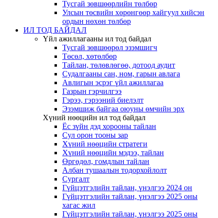
Тусгай зөвшөөрлийн төлбөр
Улсын төсвийн хөрөнгөөр хайгуул хийсэн
ордын нөхөн төлбөр
ИЛ ТОД БАЙДАЛ
Үйл ажиллагааны ил тод байдал
Тусгай зөвшөөрөл эзэмшигч
Төсөл, хөтөлбөр
Тайлан, төлөвлөгөө, дотоод аудит
Судалгааны сан, ном, гарын авлага
Авлигын эсрэг үйл ажиллагаа
Газрын гэрчилгээ
Гэрээ, гэрээний биелэлт
Эзэмшиж байгаа оюуны өмчийн эрх
Хүний нөөцийн ил тод байдал
Ёс зүйн дэд хорооны тайлан
Сул орон тооны зар
Хүний нөөцийн стратеги
Хүний нөөцийн мэдээ, тайлан
Өргөдөл, гомдлын тайлан
Албан тушаалын тодорхойлолт
Сургалт
Гүйцэтгэлийн тайлан, үнэлгээ 2024 он
Гүйцэтгэлийн тайлан, үнэлгээ 2025 оны
хагас жил
Гүйцэтгэлийн тайлан, үнэлгээ 2025 оны