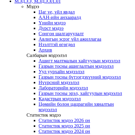
МЭДЭЭ, МЭДЭЭЛЭЛ
Мэдээ
Цаг үе, үйл явдал
ААН-ийн анхааралд
Үнийн мэдээ
Дүрст мэдээ
Сонгон шалгаруулалт
Авлигын эсрэг үйл ажиллагаа
Нээлттэй өгөгдөл
Архив
Салбарын мэдээлэл
Ашигт малтмалын хайгуулын мэдээлэл
Газрын тосны ашиглалтын мэдээлэл
Уул уурхайн мэдээлэл
Газрын тосны бүтээгдэхүүний мэдээлэл
Нүүрсний мэдээлэл
Лабораторийн мэдээлэл
Газрын тосны эрэл, хайгуулын мэдээлэл
Кадастрын мэдээлэл
Цөмийн болон цацрагийн хяналтын
мэдээлэл
Статистик мэдээ
Статистик мэдээ 2026 он
Статистик мэдээ 2025 он
Статистик мэдээ 2024 он