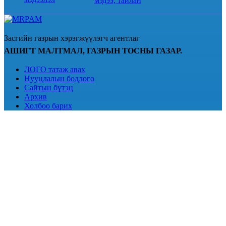
мэдээ, тайлан
Засгийн газрын хэрэгжүүлэгч агентлаг
АШИГТ МАЛТМАЛ, ГАЗРЫН ТОСНЫ ГАЗАР.
ЛОГО татаж авах
Нууцлалын бодлого
Сайтын бүтэц
Архив
Холбоо барих