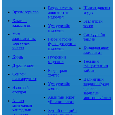
Газрын тосны
Шилэн дансны
Эрхэм зорилго
ашиглалтын
мэдээ
мэдээлэл
Хамтын
Батлагдсан
ажиллагаа
Уул уурхайн
төсөв
мэдээлэл
Үйл
Санхүүгийн
ажиллагааны
Газрын тосны
тайлан
тэргүүлэх
бүтээгдэхүүний
чиглэл
Худалдан авах
мэдээлэл
ажиллагаа
Хууль
Нүүрсний
Төсвийн
мэдээлэл
Дүрст мэдээ
гүйцэтгэлийн
Кадастрын
тайлан
Сонгон
хэлтэс
шалгаруулалт
Цалингийн
Уул уурхайн
зардлаас бусад
Нээлттэй
хэлтэс
орлого,
өгөгдөл
зарлагын
Авлигын эсрэг
мөнгөн гүйлгээ
Ашигт
үйл ажиллагаа
малтмалын
хайгуулын
Хүний нөөцийн
мэдээлэл