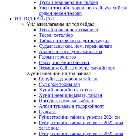
Тусгай зөвшөөрлийн төлбөр
Улсын төсвийн хөрөнгөөр хайгуул хийсэн
ордын нөхөн төлбөр
ИЛ ТОД БАЙДАЛ
Үйл ажиллагааны ил тод байдал
Тусгай зөвшөөрөл эзэмшигч
Төсөл, хөтөлбөр
Тайлан, төлөвлөгөө, дотоод аудит
Судалгааны сан, ном, гарын авлага
Авлигын эсрэг үйл ажиллагаа
Газрын гэрчилгээ
Гэрээ, гэрээний биелэлт
Эзэмшиж байгаа оюуны өмчийн эрх
Хүний нөөцийн ил тод байдал
Ёс зүйн дэд хорооны тайлан
Сул орон тооны зар
Хүний нөөцийн стратеги
Хүний нөөцийн мэдээ, тайлан
Өргөдөл, гомдлын тайлан
Албан тушаалын тодорхойлолт
Сургалт
Гүйцэтгэлийн тайлан, үнэлгээ 2024 он
Гүйцэтгэлийн тайлан, үнэлгээ 2025 оны
хагас жил
Гүйцэтгэлийн тайлан, үнэлгээ 2025 оны