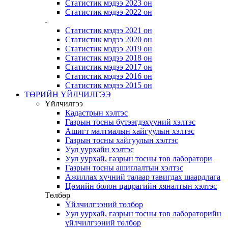
Статистик мэдээ 2023 он
Статистик мэдээ 2022 он
-
Статистик мэдээ 2021 он
Статистик мэдээ 2020 он
Статистик мэдээ 2019 он
Статистик мэдээ 2018 он
Статистик мэдээ 2017 он
Статистик мэдээ 2016 он
Статистик мэдээ 2015 он
ТӨРИЙН ҮЙЛЧИЛГЭЭ
Үйлчилгээ
Кадастрын хэлтэс
Газрын тосны бүтээгдэхүүний хэлтэс
Ашигт малтмалын хайгуулын хэлтэс
Газрын тосны хайгуулын хэлтэс
Уул уурхайн хэлтэс
Уул уурхай, газрын тосны төв лаборатори
Газрын тосны ашиглалтын хэлтэс
Ажиллах хүчний талаар тавигдах шаардлага
Цөмийн болон цацрагийн хяналтын хэлтэс
Төлбөр
Үйлчилгээний төлбөр
Уул уурхай, газрын тосны төв лабораторийн
үйлчилгээний төлбөр