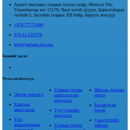
Ашигт малтмал, газрын тосны газар, Монгол Улс,
Улаанбаатар хот 15170, Чингэлтэй дүүрэг, Барилгачдын
талбай-3, Засгийн газрын XII байр, баруун жигүүр
+976 77771900
976-11-310370
info@mrpam.gov.mn
Биднийг дагах
Чухал холбоосууд
Газрын тосны
Шилэн дансны
Эрхэм зорилго
ашиглалтын
мэдээ
мэдээлэл
Хамтын
Батлагдсан
ажиллагаа
Уул уурхайн
төсөв
мэдээлэл
Үйл
Санхүүгийн
ажиллагааны
Газрын тосны
тайлан
тэргүүлэх