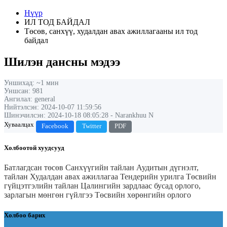
Нүүр
ИЛ ТОД БАЙДАЛ
Төсөв, санхүү, худалдан авах ажиллагааны ил тод
байдал
Шилэн дансны мэдээ
Уншихад: ~1 мин
Уншсан: 981
Ангилал: general
Нийтэлсэн: 2024-10-07 11:59:56
Шинэчилсэн: 2024-10-18 08:05:28 - Narankhuu N
Хуваалцах
Facebook
Twitter
PDF
Холбоотой хуудсууд
Батлагдсан төсөв
Санхүүгийн тайлан
Аудитын дүгнэлт,
тайлан
Худалдан авах ажиллагаа
Тендерийн урилга
Төсвийн
гүйцэтгэлийн тайлан
Цалингийн зардлаас бусад орлого,
зарлагын мөнгөн гүйлгээ
Төсвийн хөрөнгийн орлого
Холбоо барих