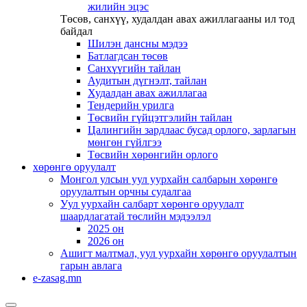
жилийн эцэс
Төсөв, санхүү, худалдан авах ажиллагааны ил тод
байдал
Шилэн дансны мэдээ
Батлагдсан төсөв
Санхүүгийн тайлан
Аудитын дүгнэлт, тайлан
Худалдан авах ажиллагаа
Тендерийн урилга
Төсвийн гүйцэтгэлийн тайлан
Цалингийн зардлаас бусад орлого, зарлагын
мөнгөн гүйлгээ
Төсвийн хөрөнгийн орлого
хөрөнгө оруулалт
Монгол улсын уул уурхайн салбарын хөрөнгө
оруулалтын орчны судалгаа
Уул уурхайн салбарт хөрөнгө оруулалт
шаардлагатай төслийн мэдээлэл
2025 он
2026 он
Ашигт малтмал, уул уурхайн хөрөнгө оруулалтын
гарын авлага
e-zasag.mn