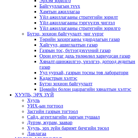
Эрхэм зорилго
Байгууллагын түүх
Хамтын ажиллагаа
Үйл ажиллагааны стратегийн зорилт
Үйл ажиллагааны тэргүүлэх чиглэл
Үйл ажиллагааны стратегийн зорилго
Бүтэц, зохион байгуулалт, чиг үүрэг
Төрийн захиргааны удирдлагын газар
Хайгуул, ашиглалтын газар
Газрын тос, бүтээгдэхүүний газар
Орон нутаг дахь төлөөлөл хариуцсан газар
Хяналт-шинжилгээ, үнэлгээ, дотоод аудитын
газар
Уул уурхай, газрын тосны төв лаборатори
Кадастрын хэлтэс
Бүтэц зохион байгуулалт
Цөмийн болон цацрагийн хяналтын хэлтэс
ХУУЛЬ, ЭРХ ЗҮЙ
Хууль
УИХ-ын тогтоол
Засгийн газрын тогтоол
Сайд, агентлагийн даргын тушаал
Дүрэм, журам, заавар
Хууль, эрх зүйн баримт бичгийн төсөл
Лавлагаа