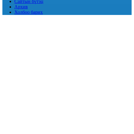
Сайтын бүтэц
Архив
Холбоо барих