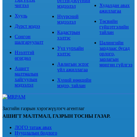
бүтээгдэхүүний
чиглэл
Худалдан авах
мэдээлэл
ажиллагаа
Хууль
Нүүрсний
Төсвийн
мэдээлэл
Дүрст мэдээ
гүйцэтгэлийн
Кадастрын
тайлан
Сонгон
хэлтэс
шалгаруулалт
Цалингийн
Уул уурхайн
зардлаас бусад
Нээлттэй
хэлтэс
орлого,
өгөгдөл
зарлагын
Авлигын эсрэг
мөнгөн гүйлгээ
Ашигт
үйл ажиллагаа
малтмалын
хайгуулын
Хүний нөөцийн
мэдээлэл
мэдээ, тайлан
Засгийн газрын хэрэгжүүлэгч агентлаг
АШИГТ МАЛТМАЛ, ГАЗРЫН ТОСНЫ ГАЗАР.
ЛОГО татаж авах
Нууцлалын бодлого