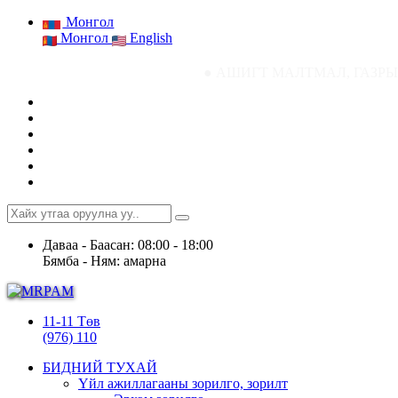
Монгол
Монгол
English
● АШИГТ МАЛТМАЛ, ГАЗРЫН ТОСНЫ ГА
Даваа - Баасан: 08:00 - 18:00
Бямба - Ням: амарна
11-11 Төв
(976) 110
БИДНИЙ ТУХАЙ
Үйл ажиллагааны зорилго, зорилт