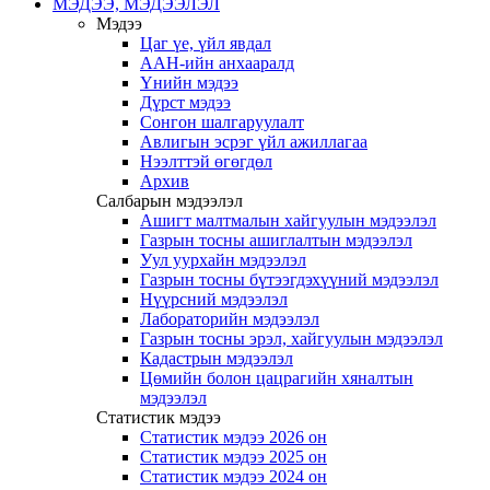
МЭДЭЭ, МЭДЭЭЛЭЛ
Мэдээ
Цаг үе, үйл явдал
ААН-ийн анхааралд
Үнийн мэдээ
Дүрст мэдээ
Сонгон шалгаруулалт
Авлигын эсрэг үйл ажиллагаа
Нээлттэй өгөгдөл
Архив
Салбарын мэдээлэл
Ашигт малтмалын хайгуулын мэдээлэл
Газрын тосны ашиглалтын мэдээлэл
Уул уурхайн мэдээлэл
Газрын тосны бүтээгдэхүүний мэдээлэл
Нүүрсний мэдээлэл
Лабораторийн мэдээлэл
Газрын тосны эрэл, хайгуулын мэдээлэл
Кадастрын мэдээлэл
Цөмийн болон цацрагийн хяналтын
мэдээлэл
Статистик мэдээ
Статистик мэдээ 2026 он
Статистик мэдээ 2025 он
Статистик мэдээ 2024 он