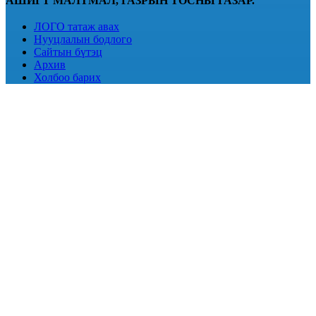
АШИГТ МАЛТМАЛ, ГАЗРЫН ТОСНЫ ГАЗАР.
ЛОГО татаж авах
Нууцлалын бодлого
Сайтын бүтэц
Архив
Холбоо барих