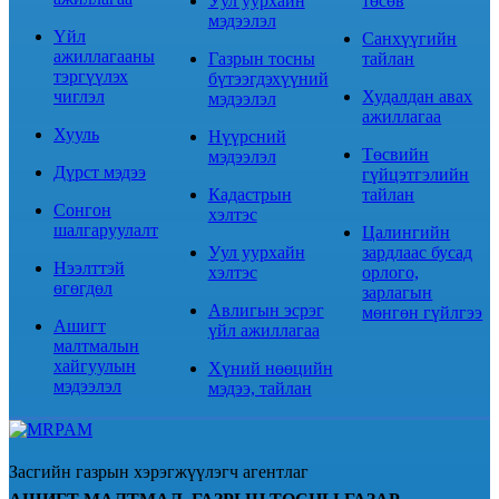
Уул уурхайн
төсөв
мэдээлэл
Үйл
Санхүүгийн
ажиллагааны
Газрын тосны
тайлан
тэргүүлэх
бүтээгдэхүүний
чиглэл
Худалдан авах
мэдээлэл
ажиллагаа
Хууль
Нүүрсний
Төсвийн
мэдээлэл
Дүрст мэдээ
гүйцэтгэлийн
Кадастрын
тайлан
Сонгон
хэлтэс
шалгаруулалт
Цалингийн
Уул уурхайн
зардлаас бусад
Нээлттэй
хэлтэс
орлого,
өгөгдөл
зарлагын
Авлигын эсрэг
мөнгөн гүйлгээ
Ашигт
үйл ажиллагаа
малтмалын
хайгуулын
Хүний нөөцийн
мэдээлэл
мэдээ, тайлан
Засгийн газрын хэрэгжүүлэгч агентлаг