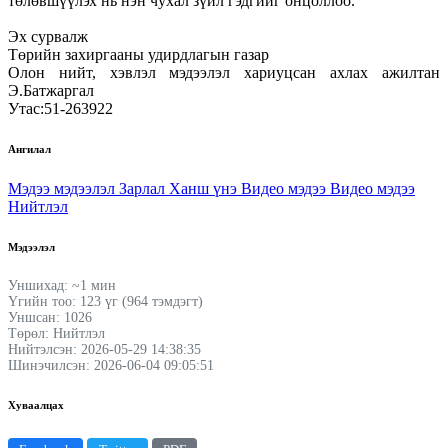
төлөвшүүлэх нь нэн чухал зүйл гэдгийг онцоллоо.
Эх сурвалж
Төрийн захиргааны удирдлагын газар
Олон нийт, хэвлэл мэдээлэл хариуцсан ахлах ажилтан
Э.Батжаргал
Утас:51-263922
Ангилал
Мэдээ мэдээлэл
Зарлал
Ханш үнэ
Видео мэдээ
Видео мэдээ
Нийтлэл
Мэдээлэл
Уншихад: ~1 мин
Үгийн тоо: 123 үг (964 тэмдэгт)
Уншсан: 1026
Төрөл: Нийтлэл
Нийтэлсэн: 2026-05-29 14:38:35
Шинэчилсэн: 2026-06-04 09:05:51
Хуваалцах