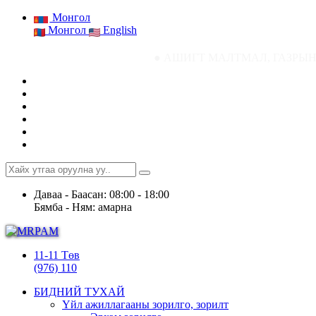
Монгол
Монгол
English
● АШИГТ МАЛТМАЛ, ГАЗРЫН ТОСНЫ ГАЗР
Даваа - Баасан: 08:00 - 18:00
Бямба - Ням: амарна
11-11 Төв
(976) 110
БИДНИЙ ТУХАЙ
Үйл ажиллагааны зорилго, зорилт