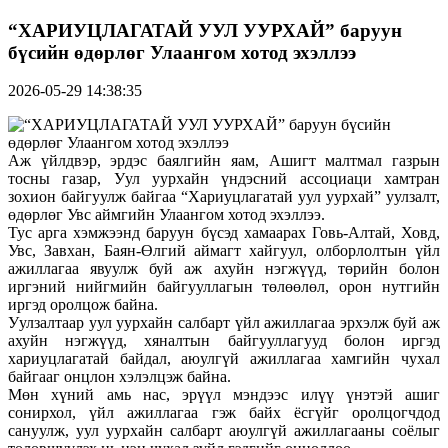
“ХАРИУЦЛАГАТАЙ УУЛ УУРХАЙ” баруун
бүсийн өдөрлөг Улаангом хотод эхэллээ
2026-05-29 14:38:35
Аж үйлдвэр, эрдэс баялгийн яам, Ашигт малтмал газрын
тосны газар, Уул уурхайн үндэсний ассоциаци хамтран
зохион байгуулж байгаа “Хариуцлагатай уул уурхай” уулзалт,
өдөрлөг Увс аймгийн Улаангом хотод эхэллээ.
Тус арга хэмжээнд баруун бүсэд хамаарах Говь-Алтай, Ховд,
Увс, Завхан, Баян-Өлгий аймагт хайгуул, олборлолтын үйл
ажиллагаа явуулж буй аж ахуйн нэгжүүд, төрийн болон
иргэний нийгмийн байгууллагын төлөөлөл, орон нутгийн
иргэд оролцож байна.
Уулзалтаар уул уурхайн салбарт үйл ажиллагаа эрхэлж буй аж
ахуйн нэгжүүд, хяналтын байгууллагууд болон иргэд
хариуцлагатай байдал, аюулгүй ажиллагаа хамгийн чухал
байгааг онцлон хэлэлцэж байна.
Мөн хүний амь нас, эрүүл мэндээс илүү үнэтэй ашиг
сонирхол, үйл ажиллагаа гэж байх ёсгүйг оролцогчдод
сануулж, уул уурхайн салбарт аюулгүй ажиллагааны соёлыг