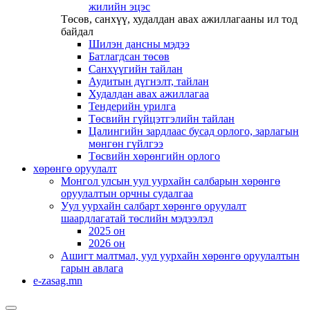
жилийн эцэс
Төсөв, санхүү, худалдан авах ажиллагааны ил тод
байдал
Шилэн дансны мэдээ
Батлагдсан төсөв
Санхүүгийн тайлан
Аудитын дүгнэлт, тайлан
Худалдан авах ажиллагаа
Тендерийн урилга
Төсвийн гүйцэтгэлийн тайлан
Цалингийн зардлаас бусад орлого, зарлагын
мөнгөн гүйлгээ
Төсвийн хөрөнгийн орлого
хөрөнгө оруулалт
Монгол улсын уул уурхайн салбарын хөрөнгө
оруулалтын орчны судалгаа
Уул уурхайн салбарт хөрөнгө оруулалт
шаардлагатай төслийн мэдээлэл
2025 он
2026 он
Ашигт малтмал, уул уурхайн хөрөнгө оруулалтын
гарын авлага
e-zasag.mn