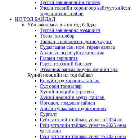
Тусгай зөвшөөрлийн төлбөр
Улсын төсвийн хөрөнгөөр хайгуул хийсэн
ордын нөхөн төлбөр
ИЛ ТОД БАЙДАЛ
Үйл ажиллагааны ил тод байдал
Тусгай зөвшөөрөл эзэмшигч
Төсөл, хөтөлбөр
Тайлан, төлөвлөгөө, дотоод аудит
Судалгааны сан, ном, гарын авлага
Авлигын эсрэг үйл ажиллагаа
Газрын гэрчилгээ
Гэрээ, гэрээний биелэлт
Эзэмшиж байгаа оюуны өмчийн эрх
Хүний нөөцийн ил тод байдал
Ёс зүйн дэд хорооны тайлан
Сул орон тооны зар
Хүний нөөцийн стратеги
Хүний нөөцийн мэдээ, тайлан
Өргөдөл, гомдлын тайлан
Албан тушаалын тодорхойлолт
Сургалт
Гүйцэтгэлийн тайлан, үнэлгээ 2024 он
Гүйцэтгэлийн тайлан, үнэлгээ 2025 оны
хагас жил
Гүйцэтгэлийн тайлан, үнэлгээ 2025 оны