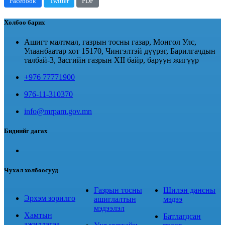
Facebook
Twitter
PDF
Холбоо барих
Ашигт малтмал, газрын тосны газар, Монгол Улс,
Улаанбаатар хот 15170, Чингэлтэй дүүрэг, Барилгачдын
талбай-3, Засгийн газрын XII байр, баруун жигүүр
+976 77771900
976-11-310370
info@mrpam.gov.mn
Биднийг дагах
Чухал холбоосууд
Газрын тосны
Шилэн дансны
Эрхэм зорилго
ашиглалтын
мэдээ
мэдээлэл
Хамтын
Батлагдсан
ажиллагаа