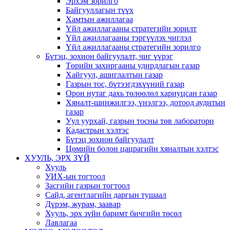
Эрхэм зорилго
Байгууллагын түүх
Хамтын ажиллагаа
Үйл ажиллагааны стратегийн зорилт
Үйл ажиллагааны тэргүүлэх чиглэл
Үйл ажиллагааны стратегийн зорилго
Бүтэц, зохион байгуулалт, чиг үүрэг
Төрийн захиргааны удирдлагын газар
Хайгуул, ашиглалтын газар
Газрын тос, бүтээгдэхүүний газар
Орон нутаг дахь төлөөлөл хариуцсан газар
Хяналт-шинжилгээ, үнэлгээ, дотоод аудитын
газар
Уул уурхай, газрын тосны төв лаборатори
Кадастрын хэлтэс
Бүтэц зохион байгуулалт
Цөмийн болон цацрагийн хяналтын хэлтэс
ХУУЛЬ, ЭРХ ЗҮЙ
Хууль
УИХ-ын тогтоол
Засгийн газрын тогтоол
Сайд, агентлагийн даргын тушаал
Дүрэм, журам, заавар
Хууль, эрх зүйн баримт бичгийн төсөл
Лавлагаа