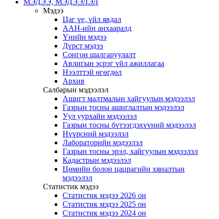
МЭДЭЭ, МЭДЭЭЛЭЛ
Мэдээ
Цаг үе, үйл явдал
ААН-ийн анхааралд
Үнийн мэдээ
Дүрст мэдээ
Сонгон шалгаруулалт
Авлигын эсрэг үйл ажиллагаа
Нээлттэй өгөгдөл
Архив
Салбарын мэдээлэл
Ашигт малтмалын хайгуулын мэдээлэл
Газрын тосны ашиглалтын мэдээлэл
Уул уурхайн мэдээлэл
Газрын тосны бүтээгдэхүүний мэдээлэл
Нүүрсний мэдээлэл
Лабораторийн мэдээлэл
Газрын тосны эрэл, хайгуулын мэдээлэл
Кадастрын мэдээлэл
Цөмийн болон цацрагийн хяналтын
мэдээлэл
Статистик мэдээ
Статистик мэдээ 2026 он
Статистик мэдээ 2025 он
Статистик мэдээ 2024 он