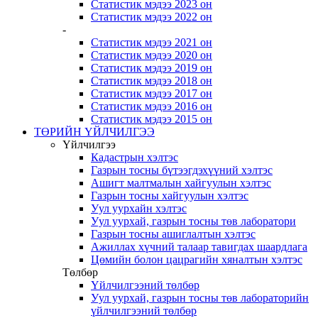
Статистик мэдээ 2023 он
Статистик мэдээ 2022 он
-
Статистик мэдээ 2021 он
Статистик мэдээ 2020 он
Статистик мэдээ 2019 он
Статистик мэдээ 2018 он
Статистик мэдээ 2017 он
Статистик мэдээ 2016 он
Статистик мэдээ 2015 он
ТӨРИЙН ҮЙЛЧИЛГЭЭ
Үйлчилгээ
Кадастрын хэлтэс
Газрын тосны бүтээгдэхүүний хэлтэс
Ашигт малтмалын хайгуулын хэлтэс
Газрын тосны хайгуулын хэлтэс
Уул уурхайн хэлтэс
Уул уурхай, газрын тосны төв лаборатори
Газрын тосны ашиглалтын хэлтэс
Ажиллах хүчний талаар тавигдах шаардлага
Цөмийн болон цацрагийн хяналтын хэлтэс
Төлбөр
Үйлчилгээний төлбөр
Уул уурхай, газрын тосны төв лабораторийн
үйлчилгээний төлбөр