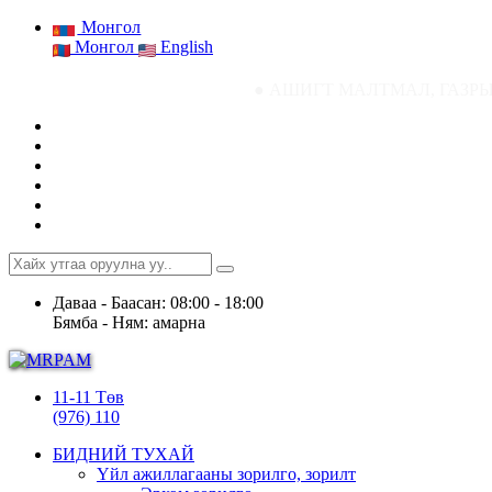
Монгол
Монгол
English
● АШИГТ МАЛТМАЛ, ГАЗРЫН ТОСНЫ ГАЗРЫН
Даваа - Баасан: 08:00 - 18:00
Бямба - Ням: амарна
11-11 Төв
(976) 110
БИДНИЙ ТУХАЙ
Үйл ажиллагааны зорилго, зорилт