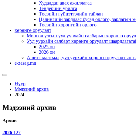
Худалдан авах ажиллагаа
Тендерийн урилга
Төсвийн гүйцэтгэлийн тайлан
Цалингийн зардлаас бусад орлого, зарлагын м
Төсвийн хөрөнгийн орлого
хөрөнгө оруулалт
Монгол улсын уул уурхайн салбарын хөрөнгө оруул
Уул уурхайн салбарт хөрөнгө оруулалт шаардлагата
2025 он
2026 он
Ашигт малтмал, уул уурхайн хөрөнгө оруулалтын г
e-zasag.mn
Нүүр
Мэдээний архив
2024
Мэдээний архив
Архив
2026
127