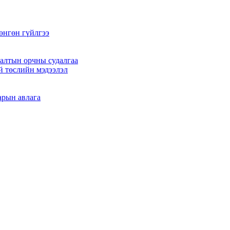
өнгөн гүйлгээ
алтын орчны судалгаа
й төслийн мэдээлэл
арын авлага