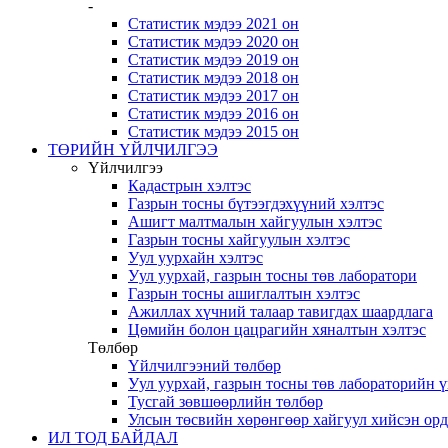
-
Статистик мэдээ 2021 он
Статистик мэдээ 2020 он
Статистик мэдээ 2019 он
Статистик мэдээ 2018 он
Статистик мэдээ 2017 он
Статистик мэдээ 2016 он
Статистик мэдээ 2015 он
ТӨРИЙН ҮЙЛЧИЛГЭЭ
Үйлчилгээ
Кадастрын хэлтэс
Газрын тосны бүтээгдэхүүний хэлтэс
Ашигт малтмалын хайгуулын хэлтэс
Газрын тосны хайгуулын хэлтэс
Уул уурхайн хэлтэс
Уул уурхай, газрын тосны төв лаборатори
Газрын тосны ашиглалтын хэлтэс
Ажиллах хүчний талаар тавигдах шаардлага
Цөмийн болон цацрагийн хяналтын хэлтэс
Төлбөр
Үйлчилгээний төлбөр
Уул уурхай, газрын тосны төв лабораторийн 
Тусгай зөвшөөрлийн төлбөр
Улсын төсвийн хөрөнгөөр хайгуул хийсэн ор
ИЛ ТОД БАЙДАЛ