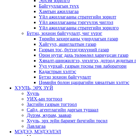
Эрхэм зорилго
Байгууллагын түүх
Хамтын ажиллагаа
Үйл ажиллагааны стратегийн зорилт
Үйл ажиллагааны тэргүүлэх чиглэл
Үйл ажиллагааны стратегийн зорилго
Бүтэц, зохион байгуулалт, чиг үүрэг
Төрийн захиргааны удирдлагын газар
Хайгуул, ашиглалтын газар
Газрын тос, бүтээгдэхүүний газар
Орон нутаг дахь төлөөлөл хариуцсан газар
Хяналт-шинжилгээ, үнэлгээ, дотоод аудитын 
Уул уурхай, газрын тосны төв лаборатори
Кадастрын хэлтэс
Бүтэц зохион байгуулалт
Цөмийн болон цацрагийн хяналтын хэлтэс
ХУУЛЬ, ЭРХ ЗҮЙ
Хууль
УИХ-ын тогтоол
Засгийн газрын тогтоол
Сайд, агентлагийн даргын тушаал
Дүрэм, журам, заавар
Хууль, эрх зүйн баримт бичгийн төсөл
Лавлагаа
МЭДЭЭ, МЭДЭЭЛЭЛ