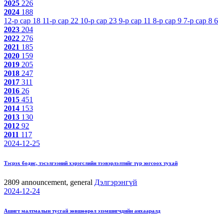
2025
226
2024
188
12-р сар
18
11-р сар
22
10-р сар
23
9-р сар
11
8-р сар
9
7-р сар
8
6
2023
204
2022
276
2021
185
2020
159
2019
205
2018
247
2017
311
2016
26
2015
451
2014
153
2013
130
2012
92
2011
117
2024-12-25
Тэсрэх бодис, тэсэлгээний хэрэгслийн тээвэрлэлтийг түр зогсоох тухай
2809
announcement, general
Дэлгэрэнгүй
2024-12-24
Ашигт малтмалын тусгай зөвшөөрөл эзэмшигчдийн анхааралд