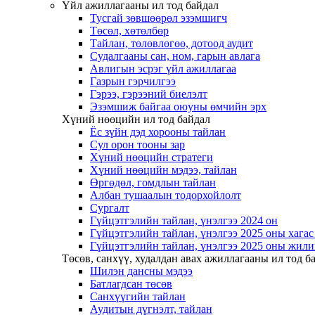
Үйл ажиллагааны ил тод байдал
Тусгай зөвшөөрөл эзэмшигч
Төсөл, хөтөлбөр
Тайлан, төлөвлөгөө, дотоод аудит
Судалгааны сан, ном, гарын авлага
Авлигын эсрэг үйл ажиллагаа
Газрын гэрчилгээ
Гэрээ, гэрээний биелэлт
Эзэмшиж байгаа оюуны өмчийн эрх
Хүний нөөцийн ил тод байдал
Ёс зүйн дэд хорооны тайлан
Сул орон тооны зар
Хүний нөөцийн стратеги
Хүний нөөцийн мэдээ, тайлан
Өргөдөл, гомдлын тайлан
Албан тушаалын тодорхойлолт
Сургалт
Гүйцэтгэлийн тайлан, үнэлгээ 2024 он
Гүйцэтгэлийн тайлан, үнэлгээ 2025 оны хага
Гүйцэтгэлийн тайлан, үнэлгээ 2025 оны жили
Төсөв, санхүү, худалдан авах ажиллагааны ил тод б
Шилэн дансны мэдээ
Батлагдсан төсөв
Санхүүгийн тайлан
Аудитын дүгнэлт, тайлан