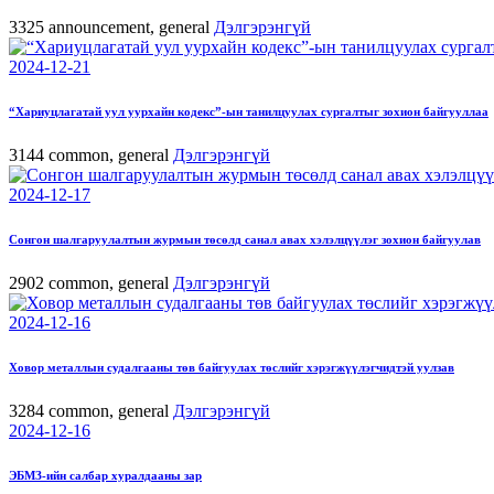
3325
announcement, general
Дэлгэрэнгүй
2024-12-21
“Хариуцлагатай уул уурхайн кодекс”-ын танилцуулах сургалтыг зохион байгууллаа
3144
common, general
Дэлгэрэнгүй
2024-12-17
Сонгон шалгаруулалтын журмын төсөлд санал авах хэлэлцүүлэг зохион байгуулав
2902
common, general
Дэлгэрэнгүй
2024-12-16
Ховор металлын судалгааны төв байгуулах төслийг хэрэгжүүлэгчидтэй уулзав
3284
common, general
Дэлгэрэнгүй
2024-12-16
ЭБМЗ-ийн салбар хуралдааны зар