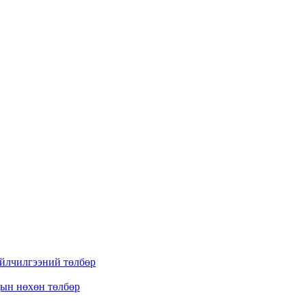
үйлчилгээний төлбөр
дын нөхөн төлбөр