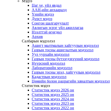
Мэдээ
Цаг үе, үйл явдал
ААН-ийн анхааралд
Үнийн мэдээ
Дүрст мэдээ
Сонгон шалгаруулалт
Авлигын эсрэг үйл ажиллагаа
Нээлттэй өгөгдөл
Архив
Салбарын мэдээлэл
Ашигт малтмалын хайгуулын мэдээлэл
Газрын тосны ашиглалтын мэдээлэл
Уул уурхайн мэдээлэл
Газрын тосны бүтээгдэхүүний мэдээлэл
Нүүрсний мэдээлэл
Лабораторийн мэдээлэл
Газрын тосны эрэл, хайгуулын мэдээлэл
Кадастрын мэдээлэл
Цөмийн болон цацрагийн хяналтын мэдээлэл
Статистик мэдээ
Статистик мэдээ 2026 он
Статистик мэдээ 2025 он
Статистик мэдээ 2024 он
Статистик мэдээ 2023 он
Статистик мэдээ 2022 он