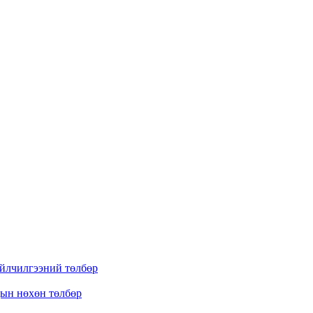
үйлчилгээний төлбөр
дын нөхөн төлбөр