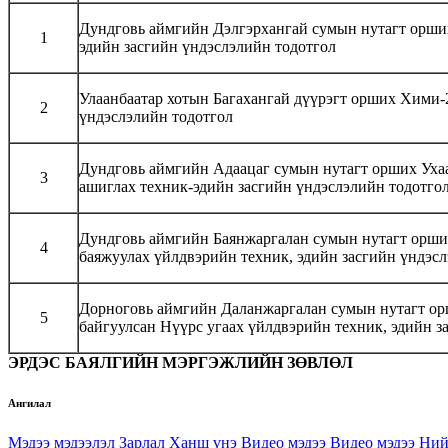
Дундговь аймгийн Дэлгэрхангай сумын нутагт орших
1
эдийн засгийн үндэслэлийн тодотгол
Улаанбаатар хотын Багахангай дүүрэгт орших Хими-2
2
үндэслэлийн тодотгол
Дундговь аймгийн Адаацаг сумын нутагт орших Уха
3
ашиглах техник-эдийн засгийн үндэслэлийн тодотгол
Дундговь аймгийн Баянжаргалан сумын нутагт орши
4
баяжуулах үйлдвэрийн техник, эдийн засгийн үндэс
Дорноговь аймгийн Даланжаргалан сумын нутагт ор
5
байгуулсан Нүүрс угаах үйлдвэрийн техник, эдийн з
ЭРДЭС БАЯЛГИЙН МЭРГЭЖЛИЙН ЗӨВЛӨЛ
Ангилал
Мэдээ мэдээлэл
Зарлал
Ханш үнэ
Видео мэдээ
Видео мэдээ
Ний