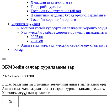
Худалдан авах ажиллагаа
Тендерийн урилга
Төсвийн гүйцэтгэлийн тайлан
Цалингийн зардлаас бусад орлого, зарлагын м
Төсвийн хөрөнгийн орлого
хөрөнгө оруулалт
Монгол улсын уул уурхайн салбарын хөрөнгө оруул
Уул уурхайн салбарт хөрөнгө оруулалт шаардлагата
2025 он
2026 он
Ашигт малтмал, уул уурхайн хөрөнгө оруулалтын г
e-zasag.mn
ЭБМЗ-ийн салбар хуралдааны зар
2024-03-22 00:00:00
Эрдэс баялгийн мэргэжлийн зөвлөлийн ашигт малтмалын орд аш
Ашигт малтмал, газрын тосны газрын хурлын танхимд эхэлнэ.
Хэлэлцэх асуудлын дараалал:
№