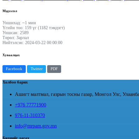
Мэдээлэл
Уншихад: ~1 мин
Үгийн тоо: 159 үг (1182 тэмдэгт)
Уншсан: 2589
Төрөл: Зарлал
Нийтэлсэн: 2024-03-22 00:00:00
Хуваалцах
Facebook
Twitter
PDF
Холбоо барих
Ашигт малтмал, газрын тосны газар, Монгол Улс, Улаанба
+976 77771900
976-11-310370
info@mrpam.gov.mn
Биднийг дагах