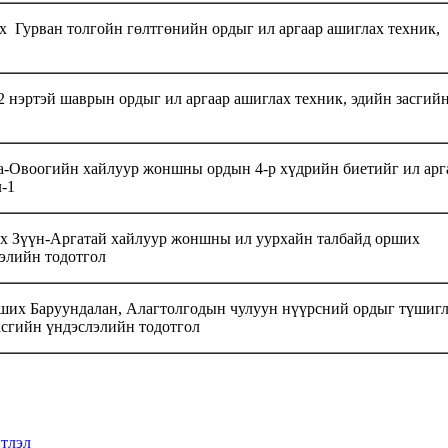
 Гурван толгойн гөлтгөнийн ордыг ил аргаар ашиглах техник,
 нэртэй шаврын ордыг ил аргаар ашиглах техник, эдийн засгий
а-Овоогийн хайлуур жоншны ордын 4-р хүдрийн биетийг ил арг
-1
х Зүүн-Аргатай хайлуур жоншны ил уурхайн талбайд орших
лэлийн тодотгол
ших Баруундалан, Алагтолгодын чулуун нүүрсний ордыг түшиг
асгийн үндэслэлийн тодотгол
тлэл