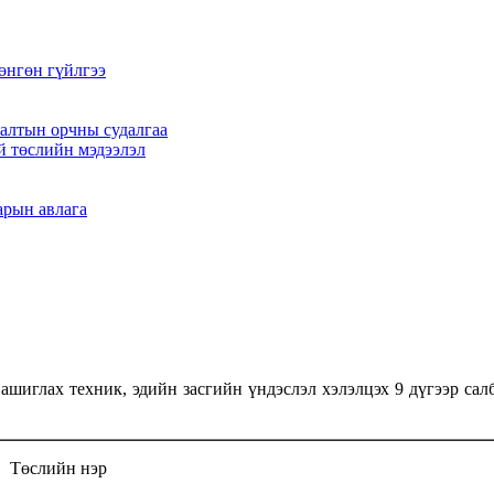
өнгөн гүйлгээ
алтын орчны судалгаа
й төслийн мэдээлэл
арын авлага
иглах техник, эдийн засгийн үндэслэл хэлэлцэх 9 дүгээр салб
Төслийн нэр