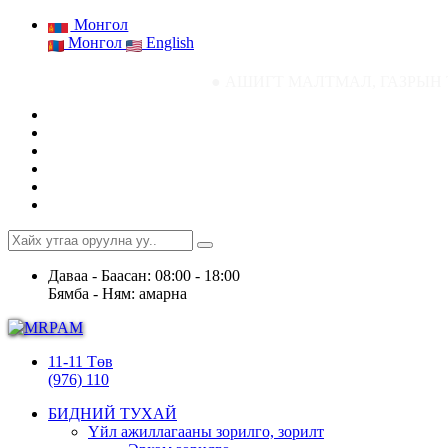
Монгол
Монгол
English
● АШИГТ МАЛТМАЛ, ГАЗРЫН ТОСНЫ ГАЗРЫН СТ
Даваа - Баасан: 08:00 - 18:00
Бямба - Ням: амарна
11-11 Төв
(976) 110
БИДНИЙ ТУХАЙ
Үйл ажиллагааны зорилго, зорилт