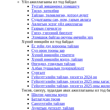
Үйл ажиллагааны ил тод байдал
Тусгай зөвшөөрөл эзэмшигч
Төсөл, хөтөлбөр
Тайлан, төлөвлөгөө, дотоод аудит
Судалгааны сан, ном, гарын авлага
Авлигын эсрэг үйл ажиллагаа
Газрын гэрчилгээ
Гэрээ, гэрээний биелэлт
Эзэмшиж байгаа оюуны өмчийн эрх
Хүний нөөцийн ил тод байдал
Ёс зүйн дэд хорооны тайлан
Сул орон тооны зар
Хүний нөөцийн стратеги
Хүний нөөцийн мэдээ, тайлан
Өргөдөл, гомдлын тайлан
Албан тушаалын тодорхойлолт
Сургалт
Гүйцэтгэлийн тайлан, үнэлгээ 2024 он
Гүйцэтгэлийн тайлан, үнэлгээ 2025 оны хага
Гүйцэтгэлийн тайлан, үнэлгээ 2025 оны жили
Төсөв, санхүү, худалдан авах ажиллагааны ил тод б
Шилэн дансны мэдээ
Батлагдсан төсөв
Санхүүгийн тайлан
Аудитын дүгнэлт, тайлан