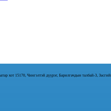
атар хот 15170, Чингэлтэй дүүрэг, Барилгачдын талбай-3, Засгий