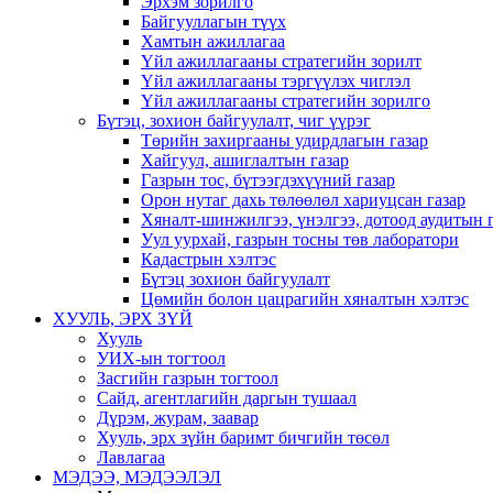
Эрхэм зорилго
Байгууллагын түүх
Хамтын ажиллагаа
Үйл ажиллагааны стратегийн зорилт
Үйл ажиллагааны тэргүүлэх чиглэл
Үйл ажиллагааны стратегийн зорилго
Бүтэц, зохион байгуулалт, чиг үүрэг
Төрийн захиргааны удирдлагын газар
Хайгуул, ашиглалтын газар
Газрын тос, бүтээгдэхүүний газар
Орон нутаг дахь төлөөлөл хариуцсан газар
Хяналт-шинжилгээ, үнэлгээ, дотоод аудитын 
Уул уурхай, газрын тосны төв лаборатори
Кадастрын хэлтэс
Бүтэц зохион байгуулалт
Цөмийн болон цацрагийн хяналтын хэлтэс
ХУУЛЬ, ЭРХ ЗҮЙ
Хууль
УИХ-ын тогтоол
Засгийн газрын тогтоол
Сайд, агентлагийн даргын тушаал
Дүрэм, журам, заавар
Хууль, эрх зүйн баримт бичгийн төсөл
Лавлагаа
МЭДЭЭ, МЭДЭЭЛЭЛ