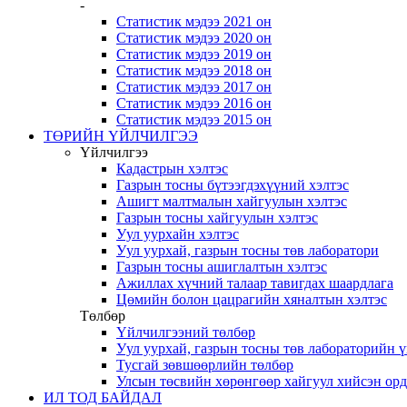
-
Статистик мэдээ 2021 он
Статистик мэдээ 2020 он
Статистик мэдээ 2019 он
Статистик мэдээ 2018 он
Статистик мэдээ 2017 он
Статистик мэдээ 2016 он
Статистик мэдээ 2015 он
ТӨРИЙН ҮЙЛЧИЛГЭЭ
Үйлчилгээ
Кадастрын хэлтэс
Газрын тосны бүтээгдэхүүний хэлтэс
Ашигт малтмалын хайгуулын хэлтэс
Газрын тосны хайгуулын хэлтэс
Уул уурхайн хэлтэс
Уул уурхай, газрын тосны төв лаборатори
Газрын тосны ашиглалтын хэлтэс
Ажиллах хүчний талаар тавигдах шаардлага
Цөмийн болон цацрагийн хяналтын хэлтэс
Төлбөр
Үйлчилгээний төлбөр
Уул уурхай, газрын тосны төв лабораторийн 
Тусгай зөвшөөрлийн төлбөр
Улсын төсвийн хөрөнгөөр хайгуул хийсэн ор
ИЛ ТОД БАЙДАЛ