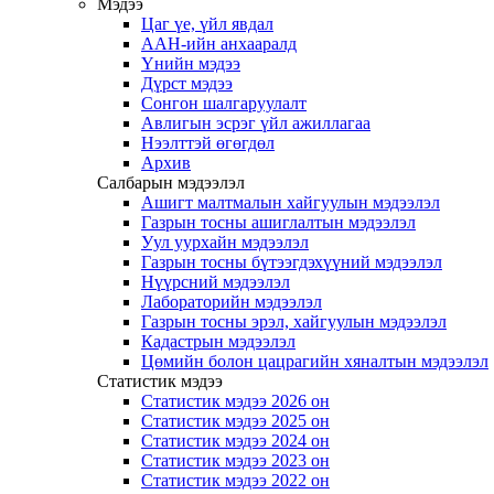
Мэдээ
Цаг үе, үйл явдал
ААН-ийн анхааралд
Үнийн мэдээ
Дүрст мэдээ
Сонгон шалгаруулалт
Авлигын эсрэг үйл ажиллагаа
Нээлттэй өгөгдөл
Архив
Салбарын мэдээлэл
Ашигт малтмалын хайгуулын мэдээлэл
Газрын тосны ашиглалтын мэдээлэл
Уул уурхайн мэдээлэл
Газрын тосны бүтээгдэхүүний мэдээлэл
Нүүрсний мэдээлэл
Лабораторийн мэдээлэл
Газрын тосны эрэл, хайгуулын мэдээлэл
Кадастрын мэдээлэл
Цөмийн болон цацрагийн хяналтын мэдээлэл
Статистик мэдээ
Статистик мэдээ 2026 он
Статистик мэдээ 2025 он
Статистик мэдээ 2024 он
Статистик мэдээ 2023 он
Статистик мэдээ 2022 он