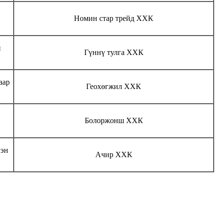
Номин стар трейд ХХК
н
Гүннү тулга ХХК
аар
Геохөгжил ХХК
Болоржонш ХХК
лэн
Ачир ХХК