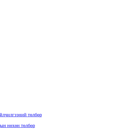
үйлчилгээний төлбөр
дын нөхөн төлбөр