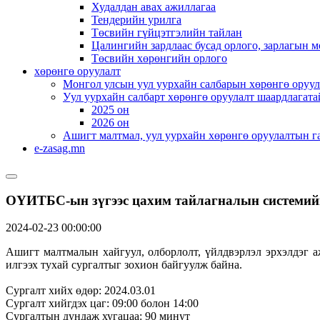
Худалдан авах ажиллагаа
Тендерийн урилга
Төсвийн гүйцэтгэлийн тайлан
Цалингийн зардлаас бусад орлого, зарлагын м
Төсвийн хөрөнгийн орлого
хөрөнгө оруулалт
Монгол улсын уул уурхайн салбарын хөрөнгө оруул
Уул уурхайн салбарт хөрөнгө оруулалт шаардлагата
2025 он
2026 он
Ашигт малтмал, уул уурхайн хөрөнгө оруулалтын г
e-zasag.mn
ОҮИТБС-ын зүгээс цахим тайлагналын системий
2024-02-23 00:00:00
Ашигт малтмалын хайгуул, олборлолт, үйлдвэрлэл эрхэлдэг 
илгээх тухай сургалтыг зохион байгуулж байна.
Сургалт хийх өдөр: 2024.03.01
Сургалт хийгдэх цаг: 09:00 болон 14:00
Сургалтын дундаж хугацаа: 90 минут