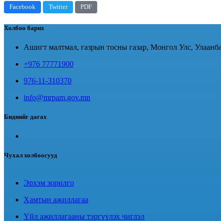
Facebook
Twitter
PDF
Холбоо барих
Ашигт малтмал, газрын тосны газар, Монгол Улс, Улаанба
+976 77771900
976-11-310370
info@mrpam.gov.mn
Биднийг дагах
Чухал холбоосууд
Эрхэм зорилго
Хамтын ажиллагаа
Үйл ажиллагааны тэргүүлэх чиглэл