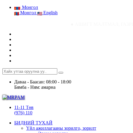
Монгол
Монгол
English
● АШИГТ МАЛТМАЛ, ГАЗРЫН ТОСНЫ ГАЗРЫ
Даваа - Баасан: 08:00 - 18:00
Бямба - Ням: амарна
11-11 Төв
(976) 110
БИДНИЙ ТУХАЙ
Үйл ажиллагааны зорилго, зорилт