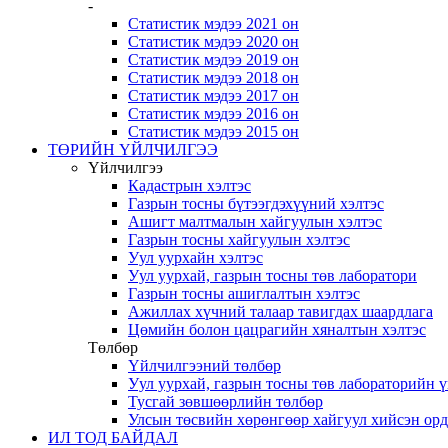
-
Статистик мэдээ 2021 он
Статистик мэдээ 2020 он
Статистик мэдээ 2019 он
Статистик мэдээ 2018 он
Статистик мэдээ 2017 он
Статистик мэдээ 2016 он
Статистик мэдээ 2015 он
ТӨРИЙН ҮЙЛЧИЛГЭЭ
Үйлчилгээ
Кадастрын хэлтэс
Газрын тосны бүтээгдэхүүний хэлтэс
Ашигт малтмалын хайгуулын хэлтэс
Газрын тосны хайгуулын хэлтэс
Уул уурхайн хэлтэс
Уул уурхай, газрын тосны төв лаборатори
Газрын тосны ашиглалтын хэлтэс
Ажиллах хүчний талаар тавигдах шаардлага
Цөмийн болон цацрагийн хяналтын хэлтэс
Төлбөр
Үйлчилгээний төлбөр
Уул уурхай, газрын тосны төв лабораторийн 
Тусгай зөвшөөрлийн төлбөр
Улсын төсвийн хөрөнгөөр хайгуул хийсэн ор
ИЛ ТОД БАЙДАЛ