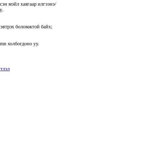
эн мэйл хаягаар илгээнэ/
ү.
нэвтрэх боломжтой байх;
.mn холбогдоно уу.
тлэл