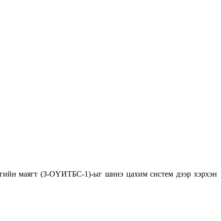
нгийн маягт (З-ОҮИТБС-1)-ыг шинэ цахим систем дээр хэрхэн