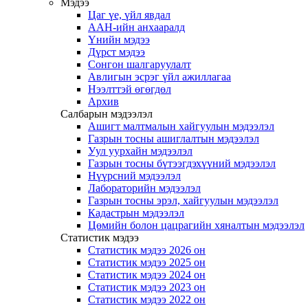
Мэдээ
Цаг үе, үйл явдал
ААН-ийн анхааралд
Үнийн мэдээ
Дүрст мэдээ
Сонгон шалгаруулалт
Авлигын эсрэг үйл ажиллагаа
Нээлттэй өгөгдөл
Архив
Салбарын мэдээлэл
Ашигт малтмалын хайгуулын мэдээлэл
Газрын тосны ашиглалтын мэдээлэл
Уул уурхайн мэдээлэл
Газрын тосны бүтээгдэхүүний мэдээлэл
Нүүрсний мэдээлэл
Лабораторийн мэдээлэл
Газрын тосны эрэл, хайгуулын мэдээлэл
Кадастрын мэдээлэл
Цөмийн болон цацрагийн хяналтын мэдээлэл
Статистик мэдээ
Статистик мэдээ 2026 он
Статистик мэдээ 2025 он
Статистик мэдээ 2024 он
Статистик мэдээ 2023 он
Статистик мэдээ 2022 он