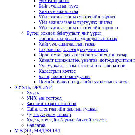
Эрхэм зорилго
Байгууллагын түүх
Хамтын ажиллагаа
Үйл ажиллагааны стратегийн зорилт
Үйл ажиллагааны тэргүүлэх чиглэл
Үйл ажиллагааны стратегийн зорилго
Бүтэц, зохион байгуулалт, чиг үүрэг
Төрийн захиргааны удирдлагын газар
Хайгуул, ашиглалтын газар
Газрын тос, бүтээгдэхүүний газар
Орон нутаг дахь төлөөлөл хариуцсан газар
Хяналт-шинжилгээ, үнэлгээ, дотоод аудитын 
Уул уурхай, газрын тосны төв лаборатори
Кадастрын хэлтэс
Бүтэц зохион байгуулалт
Цөмийн болон цацрагийн хяналтын хэлтэс
ХУУЛЬ, ЭРХ ЗҮЙ
Хууль
УИХ-ын тогтоол
Засгийн газрын тогтоол
Сайд, агентлагийн даргын тушаал
Дүрэм, журам, заавар
Хууль, эрх зүйн баримт бичгийн төсөл
Лавлагаа
МЭДЭЭ, МЭДЭЭЛЭЛ