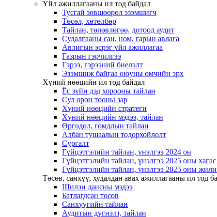
Үйл ажиллагааны ил тод байдал
Тусгай зөвшөөрөл эзэмшигч
Төсөл, хөтөлбөр
Тайлан, төлөвлөгөө, дотоод аудит
Судалгааны сан, ном, гарын авлага
Авлигын эсрэг үйл ажиллагаа
Газрын гэрчилгээ
Гэрээ, гэрээний биелэлт
Эзэмшиж байгаа оюуны өмчийн эрх
Хүний нөөцийн ил тод байдал
Ёс зүйн дэд хорооны тайлан
Сул орон тооны зар
Хүний нөөцийн стратеги
Хүний нөөцийн мэдээ, тайлан
Өргөдөл, гомдлын тайлан
Албан тушаалын тодорхойлолт
Сургалт
Гүйцэтгэлийн тайлан, үнэлгээ 2024 он
Гүйцэтгэлийн тайлан, үнэлгээ 2025 оны хага
Гүйцэтгэлийн тайлан, үнэлгээ 2025 оны жили
Төсөв, санхүү, худалдан авах ажиллагааны ил тод б
Шилэн дансны мэдээ
Батлагдсан төсөв
Санхүүгийн тайлан
Аудитын дүгнэлт, тайлан