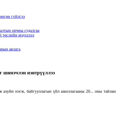
өнгөн гүйлгээ
алтын орчны судалгаа
й төслийн мэдээлэл
арын авлага
г шинэчлэн нэвтрүүллээ
аж ахуйн нэгж, байгууллагын үйл ажиллагааны 20... оны тайла