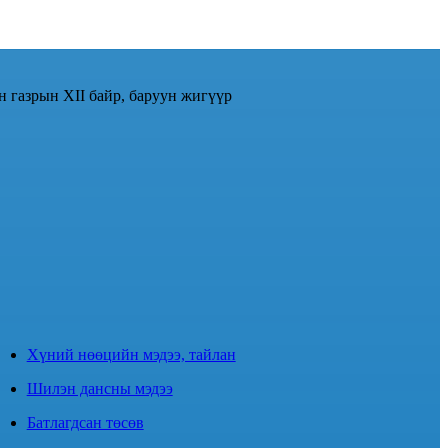
н газрын XII байр, баруун жигүүр
Хүний нөөцийн мэдээ, тайлан
Шилэн дансны мэдээ
Батлагдсан төсөв