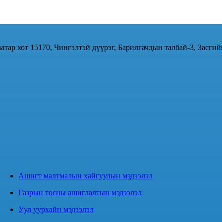
атар хот 15170, Чингэлтэй дүүрэг, Барилгачдын талбай-3, Засгий
Ашигт малтмалын хайгуулын мэдээлэл
Газрын тосны ашиглалтын мэдээлэл
Уул уурхайн мэдээлэл