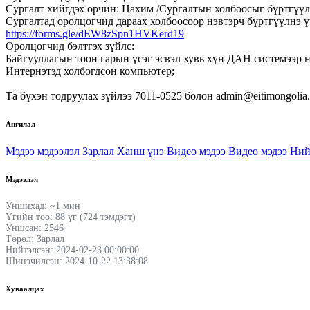
Сургалт хийгдэх орчин: Цахим /Сургалтын холбоосыг бүртгүүлс
Сургалтад оролцогчид дараах холбоосоор нэвтэрч бүртгүүлнэ ү
https://forms.gle/dEW8zSpn1HVKerd19
Оролцогчид бэлтгэх зүйлс:
Байгууллагын тоон гарын үсэг эсвэл хувь хүн ДАН системээр 
Интернэтэд холбогдсон компьютер;
Та бүхэн тодруулах зүйлээ 7011-0525 болон admin@eitimongolia
Ангилал
Мэдээ мэдээлэл
Зарлал
Ханш үнэ
Видео мэдээ
Видео мэдээ
Ний
Мэдээлэл
Уншихад: ~1 мин
Үгийн тоо: 88 үг (724 тэмдэгт)
Уншсан: 2546
Төрөл: Зарлал
Нийтэлсэн: 2024-02-23 00:00:00
Шинэчилсэн: 2024-10-22 13:38:08
Хуваалцах