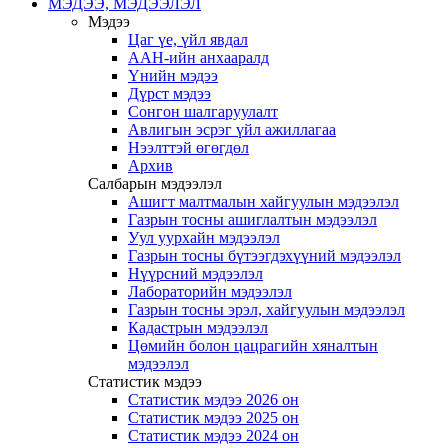
МЭДЭЭ, МЭДЭЭЛЭЛ
Мэдээ
Цаг үе, үйл явдал
ААН-ийн анхааралд
Үнийн мэдээ
Дүрст мэдээ
Сонгон шалгаруулалт
Авлигын эсрэг үйл ажиллагаа
Нээлттэй өгөгдөл
Архив
Салбарын мэдээлэл
Ашигт малтмалын хайгуулын мэдээлэл
Газрын тосны ашиглалтын мэдээлэл
Уул уурхайн мэдээлэл
Газрын тосны бүтээгдэхүүний мэдээлэл
Нүүрсний мэдээлэл
Лабораторийн мэдээлэл
Газрын тосны эрэл, хайгуулын мэдээлэл
Кадастрын мэдээлэл
Цөмийн болон цацрагийн хяналтын
мэдээлэл
Статистик мэдээ
Статистик мэдээ 2026 он
Статистик мэдээ 2025 он
Статистик мэдээ 2024 он