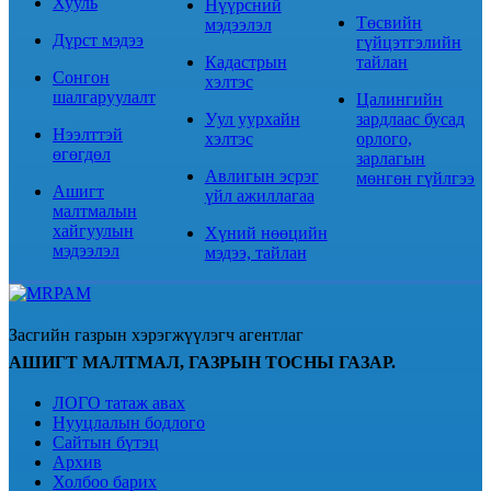
Хууль
Нүүрсний
Төсвийн
мэдээлэл
Дүрст мэдээ
гүйцэтгэлийн
Кадастрын
тайлан
Сонгон
хэлтэс
шалгаруулалт
Цалингийн
Уул уурхайн
зардлаас бусад
Нээлттэй
хэлтэс
орлого,
өгөгдөл
зарлагын
Авлигын эсрэг
мөнгөн гүйлгээ
Ашигт
үйл ажиллагаа
малтмалын
хайгуулын
Хүний нөөцийн
мэдээлэл
мэдээ, тайлан
Засгийн газрын хэрэгжүүлэгч агентлаг
АШИГТ МАЛТМАЛ, ГАЗРЫН ТОСНЫ ГАЗАР.
ЛОГО татаж авах
Нууцлалын бодлого
Сайтын бүтэц
Архив
Холбоо барих