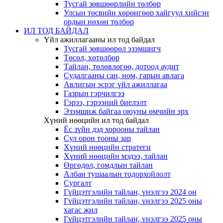
Тусгай зөвшөөрлийн төлбөр
Улсын төсвийн хөрөнгөөр хайгуул хийсэн
ордын нөхөн төлбөр
ИЛ ТОД БАЙДАЛ
Үйл ажиллагааны ил тод байдал
Тусгай зөвшөөрөл эзэмшигч
Төсөл, хөтөлбөр
Тайлан, төлөвлөгөө, дотоод аудит
Судалгааны сан, ном, гарын авлага
Авлигын эсрэг үйл ажиллагаа
Газрын гэрчилгээ
Гэрээ, гэрээний биелэлт
Эзэмшиж байгаа оюуны өмчийн эрх
Хүний нөөцийн ил тод байдал
Ёс зүйн дэд хорооны тайлан
Сул орон тооны зар
Хүний нөөцийн стратеги
Хүний нөөцийн мэдээ, тайлан
Өргөдөл, гомдлын тайлан
Албан тушаалын тодорхойлолт
Сургалт
Гүйцэтгэлийн тайлан, үнэлгээ 2024 он
Гүйцэтгэлийн тайлан, үнэлгээ 2025 оны
хагас жил
Гүйцэтгэлийн тайлан, үнэлгээ 2025 оны