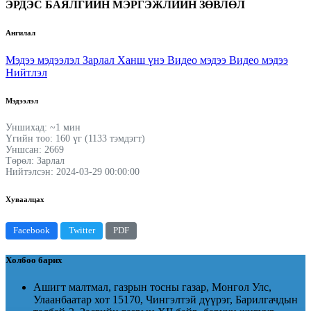
ЭРДЭС БАЯЛГИЙН МЭРГЭЖЛИЙН ЗӨВЛӨЛ
Ангилал
Мэдээ мэдээлэл
Зарлал
Ханш үнэ
Видео мэдээ
Видео мэдээ
Нийтлэл
Мэдээлэл
Уншихад: ~1 мин
Үгийн тоо: 160 үг (1133 тэмдэгт)
Уншсан: 2669
Төрөл: Зарлал
Нийтэлсэн: 2024-03-29 00:00:00
Хуваалцах
Facebook
Twitter
PDF
Холбоо барих
Ашигт малтмал, газрын тосны газар, Монгол Улс,
Улаанбаатар хот 15170, Чингэлтэй дүүрэг, Барилгачдын