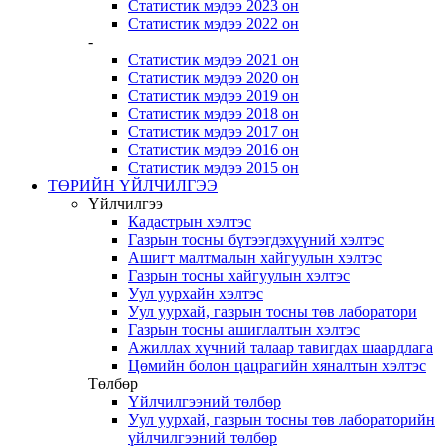
Статистик мэдээ 2023 он
Статистик мэдээ 2022 он
-
Статистик мэдээ 2021 он
Статистик мэдээ 2020 он
Статистик мэдээ 2019 он
Статистик мэдээ 2018 он
Статистик мэдээ 2017 он
Статистик мэдээ 2016 он
Статистик мэдээ 2015 он
ТӨРИЙН ҮЙЛЧИЛГЭЭ
Үйлчилгээ
Кадастрын хэлтэс
Газрын тосны бүтээгдэхүүний хэлтэс
Ашигт малтмалын хайгуулын хэлтэс
Газрын тосны хайгуулын хэлтэс
Уул уурхайн хэлтэс
Уул уурхай, газрын тосны төв лаборатори
Газрын тосны ашиглалтын хэлтэс
Ажиллах хүчний талаар тавигдах шаардлага
Цөмийн болон цацрагийн хяналтын хэлтэс
Төлбөр
Үйлчилгээний төлбөр
Уул уурхай, газрын тосны төв лабораторийн
үйлчилгээний төлбөр