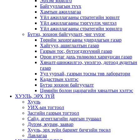
Эрхэм зорилго
Байгууллагын түүх
Хамтын ажиллагаа
Үйл ажиллагааны стратегийн зорилт
Үйл ажиллагааны тэргүүлэх чиглэл
Үйл ажиллагааны стратегийн зорилго
Бүтэц, зохион байгуулалт, чиг үүрэг
Төрийн захиргааны удирдлагын газар
Хайгуул, ашиглалтын газар
Газрын тос, бүтээгдэхүүний газар
Орон нутаг дахь төлөөлөл хариуцсан газар
Хяналт-шинжилгээ, үнэлгээ, дотоод аудитын
газар
Уул уурхай, газрын тосны төв лаборатори
Кадастрын хэлтэс
Бүтэц зохион байгуулалт
Цөмийн болон цацрагийн хяналтын хэлтэс
ХУУЛЬ, ЭРХ ЗҮЙ
Хууль
УИХ-ын тогтоол
Засгийн газрын тогтоол
Сайд, агентлагийн даргын тушаал
Дүрэм, журам, заавар
Хууль, эрх зүйн баримт бичгийн төсөл
Лавлагаа