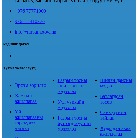
талбай-3, Засгийн газрын XII байр, баруун жигүүр
+976 77771900
976-11-310370
info@mrpam.gov.mn
Биднийг дагах
Чухал холбоосууд
Газрын тосны
Шилэн дансны
Эрхэм зорилго
ашиглалтын
мэдээ
мэдээлэл
Хамтын
Батлагдсан
ажиллагаа
Уул уурхайн
төсөв
мэдээлэл
Үйл
Санхүүгийн
ажиллагааны
Газрын тосны
тайлан
тэргүүлэх
бүтээгдэхүүний
чиглэл
Худалдан авах
мэдээлэл
ажиллагаа