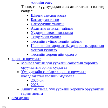
жилийн эцэс
Төсөв, санхүү, худалдан авах ажиллагааны ил тод
байдал
Шилэн дансны мэдээ
Батлагдсан төсөв
Санхүүгийн тайлан
Аудитын дүгнэлт, тайлан
Худалдан авах ажиллагаа
Тендерийн урилга
Төсвийн гүйцэтгэлийн тайлан
Цалингийн зардлаас бусад орлого, зарлагын
мөнгөн гүйлгээ
Төсвийн хөрөнгийн орлого
хөрөнгө оруулалт
Монгол улсын уул уурхайн салбарын хөрөнгө
оруулалтын орчны судалгаа
Уул уурхайн салбарт хөрөнгө оруулалт
шаардлагатай төслийн мэдээлэл
2025 он
2026 он
Ашигт малтмал, уул уурхайн хөрөнгө оруулалтын
гарын авлага
e-zasag.mn