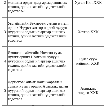
2
жоншны ордыг далд аргаар ашиглах
Ууган-Илч ХХК
техник, эдийн засгийн үндэслэлийн
тодотгол-3
Увс аймгийн Бөхмөрөн сумын нутагт
орших Нүүрст хотгор нэртэй чулуун
3
нүүрсний ордыг ил аргаар ашиглах
Хотгор ХХК
техник, эдийн засгийн үндэслэлийн
тодотгол
Өмнөговь аймгийн Номгон сумын
нутагт орших Номгоны чулуун
Булаг сүүж
4
нүүрсний ордыг ил аргаар ашиглах
майнинг ХХК
техник, эдийн засгийн үндэслэлийн
тодотгол
Дорноговь аймаг Даланжаргалан
сумын нутагт орших Арвижих далан
Арвижих
5
нүүрсний ордыг ил аргаар ашиглах
энерги ХХК
техник, эдийн засгийн үндэслэлийн
тодотгол