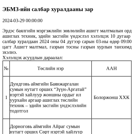
ЭБМЗ-ийн салбар хуралдааны зар
2024-03-29 00:00:00
Эрдэс баялгийн мэргэжлийн зөвлөлийн ашигт малтмалын орд
ашиглах техник, эдийн засгийн үндэслэл хэлэлцэх 10 дугаар
салбар хуралдаан 2024 оны 04 дүгээр сарын 03-ны өдөр 09:00
цагт Ашигт малтмал, газрын тосны газрын хурлын танхимд
эхэлнэ.
Хэлэлцэх асуудлын дараалал:
№
Төслийн нэр
ААН
Дундговь аймгийн Баянжаргалан
сумын нутагт орших “Зүүн-Аргатай”
нэртэй хайлуур жоншны ордыг ил
1
Болоржонш ХХК
уурхайн аргаар ашиглах төслийн
техник – эдийн засгийн үндэслэлийн
тодотгол
Дорноговь аймгийн Айраг сумын
нутагт орших Сөрт нэртэй хайлуур