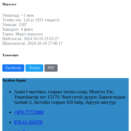
Мэдээлэл
Уншихад: ~1 мин
Үгийн тоо: 124 үг (931 тэмдэгт)
Уншсан: 2587
Хавсралт: 4 файл
Төрөл: Мэдээ мэдээлэл
Нийтэлсэн: 2024-10-10 23:03:27
Шинэчилсэн: 2024-10-19 17:00:17
Хуваалцах
Facebook
Twitter
PDF
Холбоо барих
Ашигт малтмал, газрын тосны газар, Монгол Улс,
Улаанбаатар хот 15170, Чингэлтэй дүүрэг, Барилгачдын
талбай-3, Засгийн газрын XII байр, баруун жигүүр
+976 77771900
976-11-310370