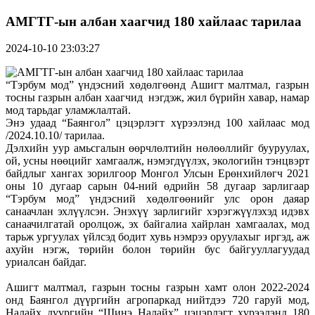
АМГТГ-ын албан хаагчид 180 хайлаас тарилаа
2024-10-10 23:03:27
“Тэрбум мод” үндэсний хөдөлгөөнд Ашигт малтмал, газрын
тосны газрын албан хаагчид нэгдэж, жил бүрийн хавар, намар
мод тарьдаг уламжлалтай.
Энэ удаад “Баянгол” цэцэрлэгт хүрээлэнд 100 хайлаас мод
/2024.10.10/ тарилаа.
Дэлхийн уур амьсгалын өөрчлөлтийн нөлөөллийг бууруулах,
ой, усны нөөцийг хамгаалж, нэмэгдүүлэх, экологийн тэнцвэрт
байдлыг хангах зорилгоор Монгол Улсын Ерөнхийлөгч 2021
оны 10 дугаар сарын 04-ний өдрийн 58 дугаар зарлигаар
“Тэрбум мод” үндэсний хөдөлгөөнийг улс орон даяар
санаачлан эхлүүлсэн. Энэхүү зарлигийг хэрэгжүүлэхэд идэвх
санаачилгатай оролцож, эх байгалиа хайрлан хамгаалах, мод
тарьж ургуулах үйлсэд бодит хувь нэмрээ оруулахыг иргэд, аж
ахуйн нэгж, төрийн болон төрийн бус байгууллагуудад
уриалсан байдаг.
Ашигт малтмал, газрын тосны газрын хамт олон 2022-2024
онд Баянгол дүүргийн агропаркад нийтдээ 720 гаруй мод,
Налайх дүүргийн “Шинэ Налайх” цэцэрлэгт хүрээлэнд 180