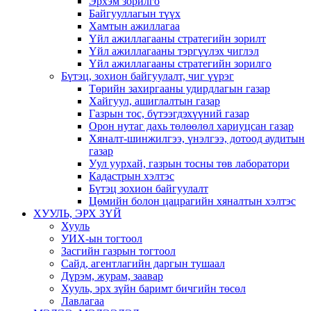
Эрхэм зорилго
Байгууллагын түүх
Хамтын ажиллагаа
Үйл ажиллагааны стратегийн зорилт
Үйл ажиллагааны тэргүүлэх чиглэл
Үйл ажиллагааны стратегийн зорилго
Бүтэц, зохион байгуулалт, чиг үүрэг
Төрийн захиргааны удирдлагын газар
Хайгуул, ашиглалтын газар
Газрын тос, бүтээгдэхүүний газар
Орон нутаг дахь төлөөлөл хариуцсан газар
Хяналт-шинжилгээ, үнэлгээ, дотоод аудитын
газар
Уул уурхай, газрын тосны төв лаборатори
Кадастрын хэлтэс
Бүтэц зохион байгуулалт
Цөмийн болон цацрагийн хяналтын хэлтэс
ХУУЛЬ, ЭРХ ЗҮЙ
Хууль
УИХ-ын тогтоол
Засгийн газрын тогтоол
Сайд, агентлагийн даргын тушаал
Дүрэм, журам, заавар
Хууль, эрх зүйн баримт бичгийн төсөл
Лавлагаа