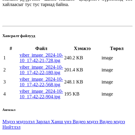
хайлаасыг тус тус тариад байна.
Хавсралт файлууд
#
Файл
Хэмжээ
Төрөл
viber_image_2024-10-
1
240.2 KB
image
10_17-42-21-728.jpg
viber_image_2024-10-
2
201.4 KB
image
10_17-42-22-180.jpg
viber_image_2024-10-
3
248.1 KB
image
10_17-42-22-568.jpg
viber_image_2024-10-
4
195 KB
image
10_17-42-22-904.jpg
Ангилал
Мэдээ мэдээлэл
Зарлал
Ханш үнэ
Видео мэдээ
Видео мэдээ
Нийтлэл