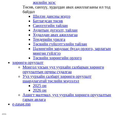
жилийн эцэс
Төсөв, санхүү, худалдан авах ажиллагааны ил тод
байдал
Шилэн дансны мэдээ
Батлагдсан төсөв
Санхүүгийн тайлан
Аудитын дүгнэлт, тайлан
Худалдан авах ажиллагаа
Тендерийн урилга
Төсвийн гүйцэтгэлийн тайлан
Цалингийн зардлаас бусад орлого, зарлагын
мөнгөн гүйлгээ
Төсвийн хөрөнгийн орлого
хөрөнгө оруулалт
Монгол улсын уул уурхайн салбарын хөрөнгө
оруулалтын орчны судалгаа
Уул уурхайн салбарт хөрөнгө оруулалт
шаардлагатай төслийн мэдээлэл
2025 он
2026 он
Ашигт малтмал, уул уурхайн хөрөнгө оруулалтын
гарын авлага
e-zasag.mn