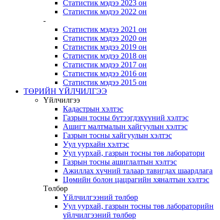
Статистик мэдээ 2023 он
Статистик мэдээ 2022 он
-
Статистик мэдээ 2021 он
Статистик мэдээ 2020 он
Статистик мэдээ 2019 он
Статистик мэдээ 2018 он
Статистик мэдээ 2017 он
Статистик мэдээ 2016 он
Статистик мэдээ 2015 он
ТӨРИЙН ҮЙЛЧИЛГЭЭ
Үйлчилгээ
Кадастрын хэлтэс
Газрын тосны бүтээгдэхүүний хэлтэс
Ашигт малтмалын хайгуулын хэлтэс
Газрын тосны хайгуулын хэлтэс
Уул уурхайн хэлтэс
Уул уурхай, газрын тосны төв лаборатори
Газрын тосны ашиглалтын хэлтэс
Ажиллах хүчний талаар тавигдах шаардлага
Цөмийн болон цацрагийн хяналтын хэлтэс
Төлбөр
Үйлчилгээний төлбөр
Уул уурхай, газрын тосны төв лабораторийн
үйлчилгээний төлбөр