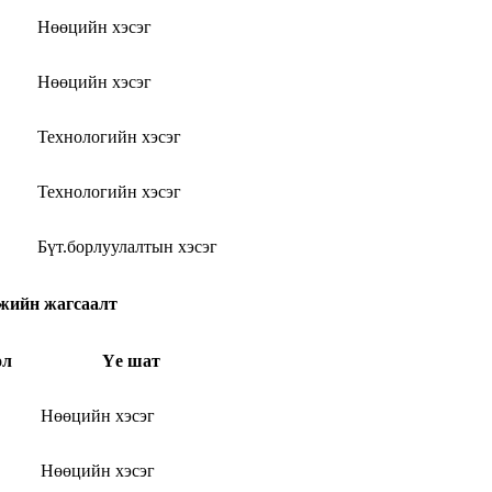
Нөөцийн хэсэг
Нөөцийн хэсэг
Технологийн хэсэг
Технологийн хэсэг
Бүт.борлуулалтын хэсэг
гжийн жагсаалт
өл
Үе шат
Нөөцийн хэсэг
Нөөцийн хэсэг