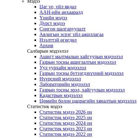
Мэдээ
Цаг үе, үйл явдал
ААН-ийн анхааралд
Үнийн мэдээ
Дүрст мэдээ
Сонгон шалгаруулалт
Авлигын эсрэг үйл ажиллагаа
Нээлттэй өгөгдөл
Архив
Салбарын мэдээлэл
Ашигт малтмалын хайгуулын мэдээлэл
Газрын тосны ашиглалтын мэдээлэл
Уул уурхайн мэдээлэл
Газрын тосны бүтээгдэхүүний мэдээлэл
Нүүрсний мэдээлэл
Лабораторийн мэдээлэл
Газрын тосны эрэл, хайгуулын мэдээлэл
Кадастрын мэдээлэл
Цөмийн болон цацрагийн хяналтын мэдээлэл
Статистик мэдээ
Статистик мэдээ 2026 он
Статистик мэдээ 2025 он
Статистик мэдээ 2024 он
Статистик мэдээ 2023 он
Статистик мэдээ 2022 он