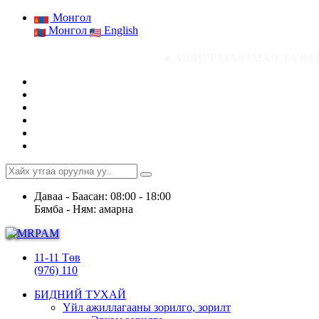
Монгол
Монгол
English
● АШИГТ МАЛТМАЛ, ГАЗРЫН ТОСНЫ ГАЗРЫН 
Даваа - Баасан: 08:00 - 18:00
Бямба - Ням: амарна
11-11 Төв
(976) 110
БИДНИЙ ТУХАЙ
Үйл ажиллагааны зорилго, зорилт