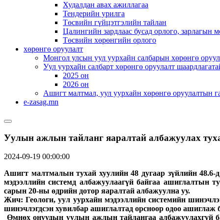
Худалдан авах ажиллагаа
Тендерийн урилга
Төсвийн гүйцэтгэлийн тайлан
Цалингийн зардлаас бусад орлого, зарлагын м
Төсвийн хөрөнгийн орлого
хөрөнгө оруулалт
Монгол улсын уул уурхайн салбарын хөрөнгө оруул
Уул уурхайн салбарт хөрөнгө оруулалт шаардлагата
2025 он
2026 он
Ашигт малтмал, уул уурхайн хөрөнгө оруулалтын г
e-zasag.mn
Уулын ажлын тайланг яаралтай албажуулах тух
2024-09-19 00:00:00
Ашигт малтмалын тухай хуулийн 48 дугаар зүйлийн 48.6-д 
мэдээллийн системд албажуулаагүй байгаа ашиглалтын ту
сарын 20-ны өдрийн дотор яаралтай албажуулна уу.
Жич: Геологи, уул уурхайн мэдээллийн системийн шинэчлэг
шинэчлэгдсэн хувилбар ашиглалтад орсноор одоо ашиглаж 
Өмнөх онуудын уулын ажлын тайлангаа албажуулахгүй ба