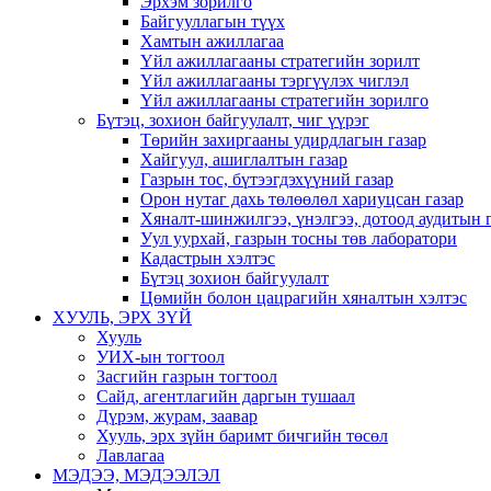
Эрхэм зорилго
Байгууллагын түүх
Хамтын ажиллагаа
Үйл ажиллагааны стратегийн зорилт
Үйл ажиллагааны тэргүүлэх чиглэл
Үйл ажиллагааны стратегийн зорилго
Бүтэц, зохион байгуулалт, чиг үүрэг
Төрийн захиргааны удирдлагын газар
Хайгуул, ашиглалтын газар
Газрын тос, бүтээгдэхүүний газар
Орон нутаг дахь төлөөлөл хариуцсан газар
Хяналт-шинжилгээ, үнэлгээ, дотоод аудитын 
Уул уурхай, газрын тосны төв лаборатори
Кадастрын хэлтэс
Бүтэц зохион байгуулалт
Цөмийн болон цацрагийн хяналтын хэлтэс
ХУУЛЬ, ЭРХ ЗҮЙ
Хууль
УИХ-ын тогтоол
Засгийн газрын тогтоол
Сайд, агентлагийн даргын тушаал
Дүрэм, журам, заавар
Хууль, эрх зүйн баримт бичгийн төсөл
Лавлагаа
МЭДЭЭ, МЭДЭЭЛЭЛ