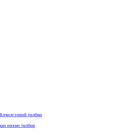
үйлчилгээний төлбөр
дын нөхөн төлбөр