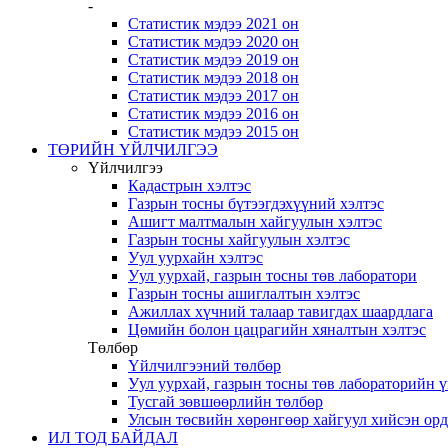
-
Статистик мэдээ 2021 он
Статистик мэдээ 2020 он
Статистик мэдээ 2019 он
Статистик мэдээ 2018 он
Статистик мэдээ 2017 он
Статистик мэдээ 2016 он
Статистик мэдээ 2015 он
ТӨРИЙН ҮЙЛЧИЛГЭЭ
Үйлчилгээ
Кадастрын хэлтэс
Газрын тосны бүтээгдэхүүний хэлтэс
Ашигт малтмалын хайгуулын хэлтэс
Газрын тосны хайгуулын хэлтэс
Уул уурхайн хэлтэс
Уул уурхай, газрын тосны төв лаборатори
Газрын тосны ашиглалтын хэлтэс
Ажиллах хүчний талаар тавигдах шаардлага
Цөмийн болон цацрагийн хяналтын хэлтэс
Төлбөр
Үйлчилгээний төлбөр
Уул уурхай, газрын тосны төв лабораторийн 
Тусгай зөвшөөрлийн төлбөр
Улсын төсвийн хөрөнгөөр хайгуул хийсэн ор
ИЛ ТОД БАЙДАЛ