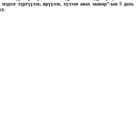
эдээг хүргүүлэх, ирүүлэх, хүлээн авах заавар”-ын 5 дахь
у.