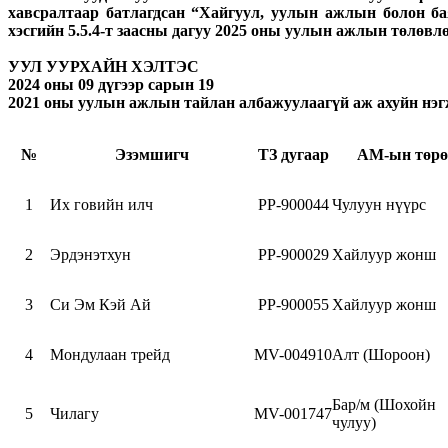
хавсралтаар батлагдсан “Хайгуул, уулын ажлын болон бая
хэсгийн 5.5.4-т заасны дагуу 2025 оны уулын ажлын төлөвлө
УУЛ УУРХАЙН ХЭЛТЭС
2024 оны 09 дүгээр сарын 19
2021 оны уулын ажлын тайлан албажуулаагүй аж ахуйн нэ
№
Эзэмшигч
ТЗ дугаар
АМ-ын төрө
1
Их говийн илч
PP-900044
Чулуун нүүрс
2
Эрдэнэтхун
PP-900029
Хайлуур жонш
3
Си Эм Кэй Ай
PP-900055
Хайлуур жонш
4
Мондулаан трейд
MV-004910
Алт (Шороон)
Бар/м (Шохойн
5
Чилагу
MV-001747
чулуу)