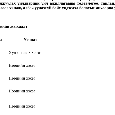
жуулах үйлдвэрийн үйл ажиллагааны төлөвлөгөө, тайлан, м
гөөг хянаж, албажуулахгүй байх үндэслэл болохыг анхаарна у
гжийн жагсаалт
л
Үе шат
Хүлээн авах хэсэг
Нөөцийн хэсэг
Нөөцийн хэсэг
Нөөцийн хэсэг
Нөөцийн хэсэг