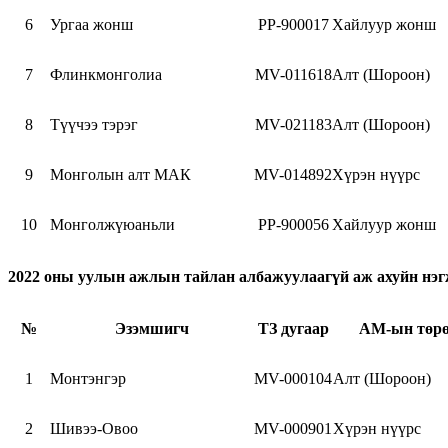
6
Ургаа жонш
PP-900017
Хайлуур жонш
7
Флинкмонголиа
MV-011618
Алт (Шороон)
8
Түүчээ тэрэг
MV-021183
Алт (Шороон)
9
Монголын алт МАК
MV-014892
Хүрэн нүүрс
10
Монголжүюаньли
PP-900056
Хайлуур жонш
2022 оны уулын ажлын тайлан албажуулаагүй аж ахуйн нэ
№
Эзэмшигч
ТЗ дугаар
АМ-ын төр
1
Монтэнгэр
MV-000104
Алт (Шороон)
2
Шивээ-Овоо
MV-000901
Хүрэн нүүрс