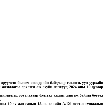
ирүүлсэн боловч өнөөдрийн байдлаар геологи, уул уурхайн
 ажиллагаа эрхлэгч аж ахуйн нэгжүүд 2024 оны 10 дугаар
шиглалтад оруулахаар бэлтгэл ажлыг хангаж байгаа бөгөөд
.
ны 10 дугаар сарын 18-ны өдрийн А/121 дүгээр тушаалын