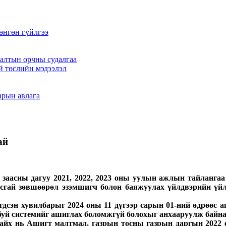
өнгөн гүйлгээ
алтын орчны судалгаа
й төслийн мэдээлэл
арын авлага
ай
заасны дагуу 2021, 2022, 2023 оны уулын ажлын тайлангаа 
сгай зөвшөөрөл эзэмшигч болон баяжуулах үйлдвэрийн үйл
дсэн хувилбарыг 2024 оны 11 дүгээр сарын 01-ний өдрөөс а
буй системийг ашиглах боломжгүй болохыг анхааруулж байна
йх нь Ашигт малтмал, газрын тосны газрын даргын 2022 о