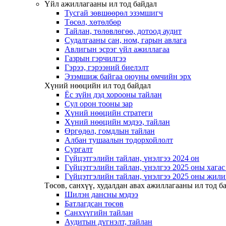
Үйл ажиллагааны ил тод байдал
Тусгай зөвшөөрөл эзэмшигч
Төсөл, хөтөлбөр
Тайлан, төлөвлөгөө, дотоод аудит
Судалгааны сан, ном, гарын авлага
Авлигын эсрэг үйл ажиллагаа
Газрын гэрчилгээ
Гэрээ, гэрээний биелэлт
Эзэмшиж байгаа оюуны өмчийн эрх
Хүний нөөцийн ил тод байдал
Ёс зүйн дэд хорооны тайлан
Сул орон тооны зар
Хүний нөөцийн стратеги
Хүний нөөцийн мэдээ, тайлан
Өргөдөл, гомдлын тайлан
Албан тушаалын тодорхойлолт
Сургалт
Гүйцэтгэлийн тайлан, үнэлгээ 2024 он
Гүйцэтгэлийн тайлан, үнэлгээ 2025 оны хага
Гүйцэтгэлийн тайлан, үнэлгээ 2025 оны жили
Төсөв, санхүү, худалдан авах ажиллагааны ил тод б
Шилэн дансны мэдээ
Батлагдсан төсөв
Санхүүгийн тайлан
Аудитын дүгнэлт, тайлан