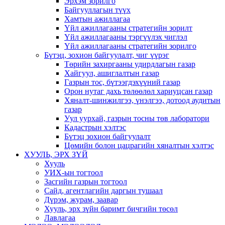
Эрхэм зорилго
Байгууллагын түүх
Хамтын ажиллагаа
Үйл ажиллагааны стратегийн зорилт
Үйл ажиллагааны тэргүүлэх чиглэл
Үйл ажиллагааны стратегийн зорилго
Бүтэц, зохион байгуулалт, чиг үүрэг
Төрийн захиргааны удирдлагын газар
Хайгуул, ашиглалтын газар
Газрын тос, бүтээгдэхүүний газар
Орон нутаг дахь төлөөлөл хариуцсан газар
Хяналт-шинжилгээ, үнэлгээ, дотоод аудитын
газар
Уул уурхай, газрын тосны төв лаборатори
Кадастрын хэлтэс
Бүтэц зохион байгуулалт
Цөмийн болон цацрагийн хяналтын хэлтэс
ХУУЛЬ, ЭРХ ЗҮЙ
Хууль
УИХ-ын тогтоол
Засгийн газрын тогтоол
Сайд, агентлагийн даргын тушаал
Дүрэм, журам, заавар
Хууль, эрх зүйн баримт бичгийн төсөл
Лавлагаа