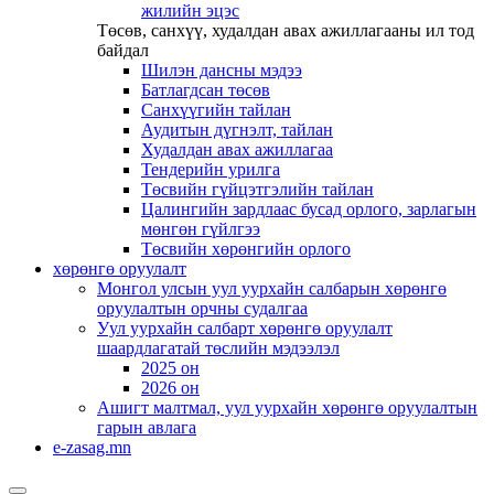
жилийн эцэс
Төсөв, санхүү, худалдан авах ажиллагааны ил тод
байдал
Шилэн дансны мэдээ
Батлагдсан төсөв
Санхүүгийн тайлан
Аудитын дүгнэлт, тайлан
Худалдан авах ажиллагаа
Тендерийн урилга
Төсвийн гүйцэтгэлийн тайлан
Цалингийн зардлаас бусад орлого, зарлагын
мөнгөн гүйлгээ
Төсвийн хөрөнгийн орлого
хөрөнгө оруулалт
Монгол улсын уул уурхайн салбарын хөрөнгө
оруулалтын орчны судалгаа
Уул уурхайн салбарт хөрөнгө оруулалт
шаардлагатай төслийн мэдээлэл
2025 он
2026 он
Ашигт малтмал, уул уурхайн хөрөнгө оруулалтын
гарын авлага
e-zasag.mn