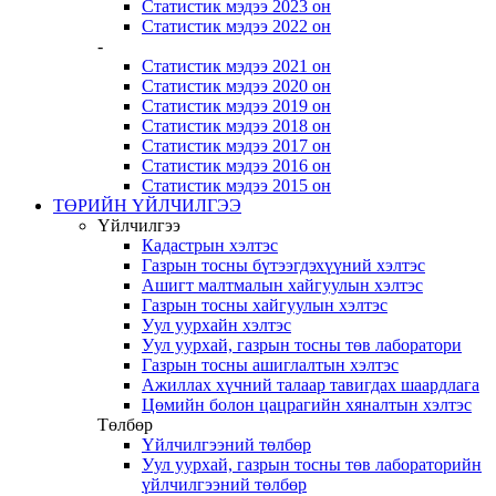
Статистик мэдээ 2023 он
Статистик мэдээ 2022 он
-
Статистик мэдээ 2021 он
Статистик мэдээ 2020 он
Статистик мэдээ 2019 он
Статистик мэдээ 2018 он
Статистик мэдээ 2017 он
Статистик мэдээ 2016 он
Статистик мэдээ 2015 он
ТӨРИЙН ҮЙЛЧИЛГЭЭ
Үйлчилгээ
Кадастрын хэлтэс
Газрын тосны бүтээгдэхүүний хэлтэс
Ашигт малтмалын хайгуулын хэлтэс
Газрын тосны хайгуулын хэлтэс
Уул уурхайн хэлтэс
Уул уурхай, газрын тосны төв лаборатори
Газрын тосны ашиглалтын хэлтэс
Ажиллах хүчний талаар тавигдах шаардлага
Цөмийн болон цацрагийн хяналтын хэлтэс
Төлбөр
Үйлчилгээний төлбөр
Уул уурхай, газрын тосны төв лабораторийн
үйлчилгээний төлбөр