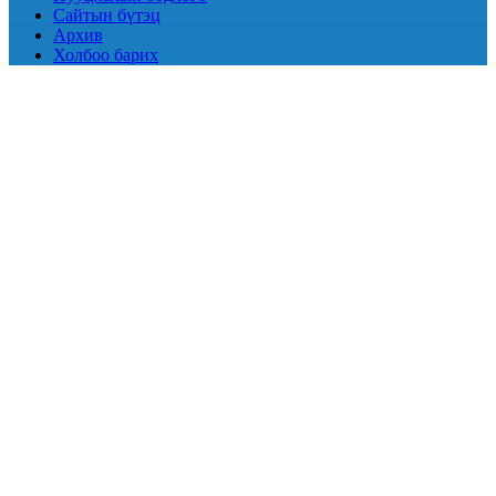
Сайтын бүтэц
Архив
Холбоо барих