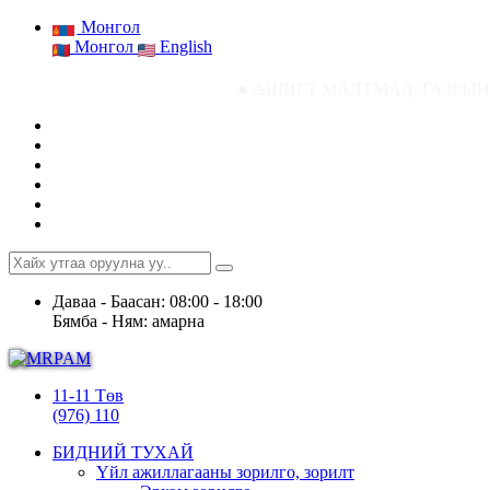
Монгол
Монгол
English
● АШИГТ МАЛТМАЛ, ГАЗРЫН ТОСНЫ ГАЗР
Даваа - Баасан: 08:00 - 18:00
Бямба - Ням: амарна
11-11 Төв
(976) 110
БИДНИЙ ТУХАЙ
Үйл ажиллагааны зорилго, зорилт