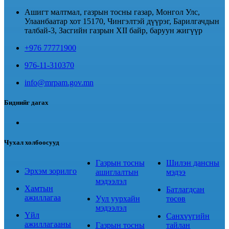
Ашигт малтмал, газрын тосны газар, Монгол Улс,
Улаанбаатар хот 15170, Чингэлтэй дүүрэг, Барилгачдын
талбай-3, Засгийн газрын XII байр, баруун жигүүр
+976 77771900
976-11-310370
info@mrpam.gov.mn
Биднийг дагах
Чухал холбоосууд
Газрын тосны
Шилэн дансны
Эрхэм зорилго
ашиглалтын
мэдээ
мэдээлэл
Хамтын
Батлагдсан
ажиллагаа
Уул уурхайн
төсөв
мэдээлэл
Үйл
Санхүүгийн
ажиллагааны
Газрын тосны
тайлан