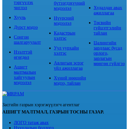
тэргүүлэх
бүтээгдэхүүний
чиглэл
Худалдан авах
мэдээлэл
ажиллагаа
Хууль
Нүүрсний
Төсвийн
мэдээлэл
Дүрст мэдээ
гүйцэтгэлийн
Кадастрын
тайлан
Сонгон
хэлтэс
шалгаруулалт
Цалингийн
Уул уурхайн
зардлаас бусад
Нээлттэй
хэлтэс
орлого,
өгөгдөл
зарлагын
Авлигын эсрэг
мөнгөн гүйлгээ
Ашигт
үйл ажиллагаа
малтмалын
хайгуулын
Хүний нөөцийн
мэдээлэл
мэдээ, тайлан
Засгийн газрын хэрэгжүүлэгч агентлаг
АШИГТ МАЛТМАЛ, ГАЗРЫН ТОСНЫ ГАЗАР.
ЛОГО татаж авах
Нууцлалын бодлого