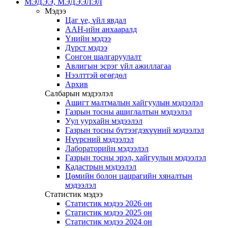
МЭДЭЭ, МЭДЭЭЛЭЛ
Мэдээ
Цаг үе, үйл явдал
ААН-ийн анхааралд
Үнийн мэдээ
Дүрст мэдээ
Сонгон шалгаруулалт
Авлигын эсрэг үйл ажиллагаа
Нээлттэй өгөгдөл
Архив
Салбарын мэдээлэл
Ашигт малтмалын хайгуулын мэдээлэл
Газрын тосны ашиглалтын мэдээлэл
Уул уурхайн мэдээлэл
Газрын тосны бүтээгдэхүүний мэдээлэл
Нүүрсний мэдээлэл
Лабораторийн мэдээлэл
Газрын тосны эрэл, хайгуулын мэдээлэл
Кадастрын мэдээлэл
Цөмийн болон цацрагийн хяналтын
мэдээлэл
Статистик мэдээ
Статистик мэдээ 2026 он
Статистик мэдээ 2025 он
Статистик мэдээ 2024 он