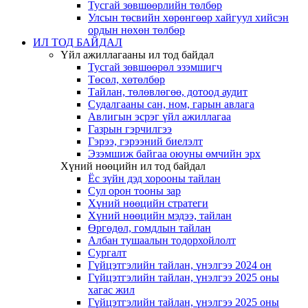
Тусгай зөвшөөрлийн төлбөр
Улсын төсвийн хөрөнгөөр хайгуул хийсэн
ордын нөхөн төлбөр
ИЛ ТОД БАЙДАЛ
Үйл ажиллагааны ил тод байдал
Тусгай зөвшөөрөл эзэмшигч
Төсөл, хөтөлбөр
Тайлан, төлөвлөгөө, дотоод аудит
Судалгааны сан, ном, гарын авлага
Авлигын эсрэг үйл ажиллагаа
Газрын гэрчилгээ
Гэрээ, гэрээний биелэлт
Эзэмшиж байгаа оюуны өмчийн эрх
Хүний нөөцийн ил тод байдал
Ёс зүйн дэд хорооны тайлан
Сул орон тооны зар
Хүний нөөцийн стратеги
Хүний нөөцийн мэдээ, тайлан
Өргөдөл, гомдлын тайлан
Албан тушаалын тодорхойлолт
Сургалт
Гүйцэтгэлийн тайлан, үнэлгээ 2024 он
Гүйцэтгэлийн тайлан, үнэлгээ 2025 оны
хагас жил
Гүйцэтгэлийн тайлан, үнэлгээ 2025 оны