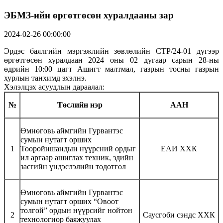
ЭБМЗ-ийн өргөтгөсөн хуралдааны зар
2024-02-26 00:00:00
Эрдэс баялгийн мэргэжлийн зөвлөлийн СТР/24-01 дүгээр
өргөтгөсөн хуралдаан 2024 оны 02 дугаар сарын 28-ны
өдрийн 10:00 цагт Ашигт малтмал, газрын тосны газрын
хурлын танхимд эхэлнэ.
Хэлэлцэх асуудлын дараалал:
№
Төслийн нэр
ААН
Өмнөговь аймгийн Гурвантэс
сумын нутагт орших
1
Тооройншандын нүүрсний ордыг
ЕАИ ХХК
ил аргаар ашиглах техник, эдийн
засгийн үндэслэлийн тодотгол
Өмнөговь аймгийн Гурвантэс
сумын нутагт орших “Овоот
толгой” ордын нүүрсийг нойтон
2
Саусгоби сэндс ХХК
технологиор баяжуулах