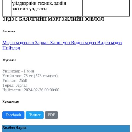
үйлдвэрийн техник, эдийн
засгийн үндэслэл
ЭРДЭС БАЯЛГИЙН МЭРГЭЖЛИЙН ЗӨВЛӨЛ
Ангилал
Мэдээ мэдээлэл
Зарлал
Ханш үнэ
Видео мэдээ
Видео мэдээ
Нийтлэл
Мэдээлэл
Уншихад: ~1 мин
Үгийн тоо: 78 үг (573 тэмдэгт)
Уншсан: 2550
Төрөл: Зарлал
Нийтэлсэн: 2024-02-26 00:00:00
Хуваалцах
Facebook
Twitter
PDF
Холбоо барих