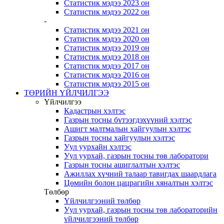
Статистик мэдээ 2023 он
Статистик мэдээ 2022 он
-
Статистик мэдээ 2021 он
Статистик мэдээ 2020 он
Статистик мэдээ 2019 он
Статистик мэдээ 2018 он
Статистик мэдээ 2017 он
Статистик мэдээ 2016 он
Статистик мэдээ 2015 он
ТӨРИЙН ҮЙЛЧИЛГЭЭ
Үйлчилгээ
Кадастрын хэлтэс
Газрын тосны бүтээгдэхүүний хэлтэс
Ашигт малтмалын хайгуулын хэлтэс
Газрын тосны хайгуулын хэлтэс
Уул уурхайн хэлтэс
Уул уурхай, газрын тосны төв лаборатори
Газрын тосны ашиглалтын хэлтэс
Ажиллах хүчний талаар тавигдах шаардлага
Цөмийн болон цацрагийн хяналтын хэлтэс
Төлбөр
Үйлчилгээний төлбөр
Уул уурхай, газрын тосны төв лабораторийн
үйлчилгээний төлбөр