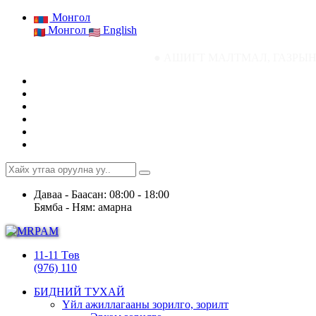
Монгол
Монгол
English
● АШИГТ МАЛТМАЛ, ГАЗРЫН ТОСНЫ ГАЗР
Даваа - Баасан: 08:00 - 18:00
Бямба - Ням: амарна
11-11 Төв
(976) 110
БИДНИЙ ТУХАЙ
Үйл ажиллагааны зорилго, зорилт