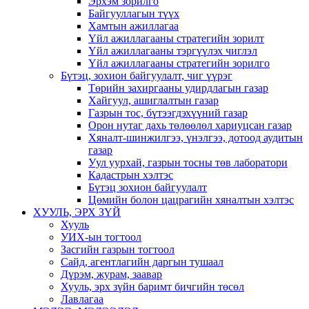
Эрхэм зорилго
Байгууллагын түүх
Хамтын ажиллагаа
Үйл ажиллагааны стратегийн зорилт
Үйл ажиллагааны тэргүүлэх чиглэл
Үйл ажиллагааны стратегийн зорилго
Бүтэц, зохион байгуулалт, чиг үүрэг
Төрийн захиргааны удирдлагын газар
Хайгуул, ашиглалтын газар
Газрын тос, бүтээгдэхүүний газар
Орон нутаг дахь төлөөлөл хариуцсан газар
Хяналт-шинжилгээ, үнэлгээ, дотоод аудитын
газар
Уул уурхай, газрын тосны төв лаборатори
Кадастрын хэлтэс
Бүтэц зохион байгуулалт
Цөмийн болон цацрагийн хяналтын хэлтэс
ХУУЛЬ, ЭРХ ЗҮЙ
Хууль
УИХ-ын тогтоол
Засгийн газрын тогтоол
Сайд, агентлагийн даргын тушаал
Дүрэм, журам, заавар
Хууль, эрх зүйн баримт бичгийн төсөл
Лавлагаа