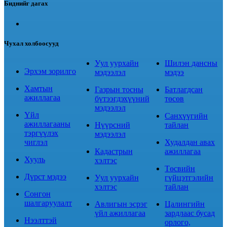
Биднийг дагах
Чухал холбоосууд
Уул уурхайн
Шилэн дансны
Эрхэм зорилго
мэдээлэл
мэдээ
Хамтын
Газрын тосны
Батлагдсан
ажиллагаа
бүтээгдэхүүний
төсөв
мэдээлэл
Үйл
Санхүүгийн
ажиллагааны
Нүүрсний
тайлан
тэргүүлэх
мэдээлэл
чиглэл
Худалдан авах
Кадастрын
ажиллагаа
Хууль
хэлтэс
Төсвийн
Дүрст мэдээ
Уул уурхайн
гүйцэтгэлийн
хэлтэс
тайлан
Сонгон
шалгаруулалт
Авлигын эсрэг
Цалингийн
үйл ажиллагаа
зардлаас бусад
Нээлттэй
орлого,