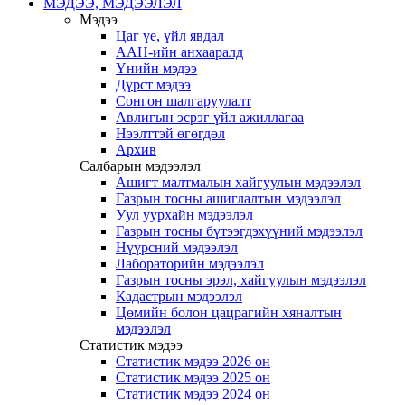
МЭДЭЭ, МЭДЭЭЛЭЛ
Мэдээ
Цаг үе, үйл явдал
ААН-ийн анхааралд
Үнийн мэдээ
Дүрст мэдээ
Сонгон шалгаруулалт
Авлигын эсрэг үйл ажиллагаа
Нээлттэй өгөгдөл
Архив
Салбарын мэдээлэл
Ашигт малтмалын хайгуулын мэдээлэл
Газрын тосны ашиглалтын мэдээлэл
Уул уурхайн мэдээлэл
Газрын тосны бүтээгдэхүүний мэдээлэл
Нүүрсний мэдээлэл
Лабораторийн мэдээлэл
Газрын тосны эрэл, хайгуулын мэдээлэл
Кадастрын мэдээлэл
Цөмийн болон цацрагийн хяналтын
мэдээлэл
Статистик мэдээ
Статистик мэдээ 2026 он
Статистик мэдээ 2025 он
Статистик мэдээ 2024 он