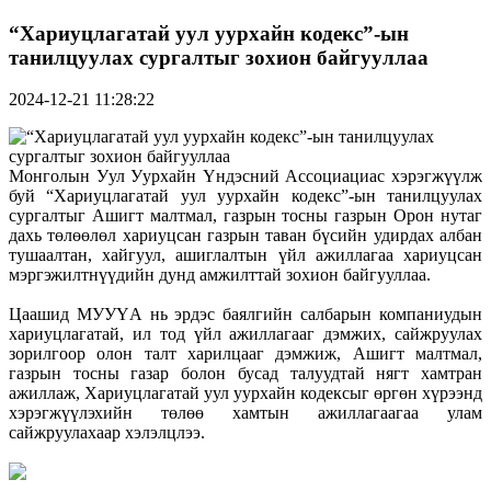
“Хариуцлагатай уул уурхайн кодекс”-ын
танилцуулах сургалтыг зохион байгууллаа
2024-12-21 11:28:22
Монголын Уул Уурхайн Үндэсний Ассоциациас хэрэгжүүлж
буй “Хариуцлагатай уул уурхайн кодекс”-ын танилцуулах
сургалтыг Ашигт малтмал, газрын тосны газрын Орон нутаг
дахь төлөөлөл хариуцсан газрын таван бүсийн удирдах албан
тушаалтан, хайгуул, ашиглалтын үйл ажиллагаа хариуцсан
мэргэжилтнүүдийн дунд амжилттай зохион байгууллаа.
Цаашид МУУҮА нь эрдэс баялгийн салбарын компаниудын
хариуцлагатай, ил тод үйл ажиллагааг дэмжих, сайжруулах
зорилгоор олон талт харилцааг дэмжиж, Ашигт малтмал,
газрын тосны газар болон бусад талуудтай нягт хамтран
ажиллаж, Хариуцлагатай уул уурхайн кодексыг өргөн хүрээнд
хэрэгжүүлэхийн төлөө хамтын ажиллагаагаа улам
сайжруулахаар хэлэлцлээ.