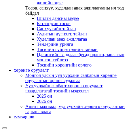
жилийн эцэс
Төсөв, санхүү, худалдан авах ажиллагааны ил тод
байдал
Шилэн дансны мэдээ
Батлагдсан төсөв
Санхүүгийн тайлан
Аудитын дүгнэлт, тайлан
Худалдан авах ажиллагаа
Тендерийн урилга
Төсвийн гүйцэтгэлийн тайлан
Цалингийн зардлаас бусад орлого, зарлагын
мөнгөн гүйлгээ
Төсвийн хөрөнгийн орлого
хөрөнгө оруулалт
Монгол улсын уул уурхайн салбарын хөрөнгө
оруулалтын орчны судалгаа
Уул уурхайн салбарт хөрөнгө оруулалт
шаардлагатай төслийн мэдээлэл
2025 он
2026 он
Ашигт малтмал, уул уурхайн хөрөнгө оруулалтын
гарын авлага
e-zasag.mn