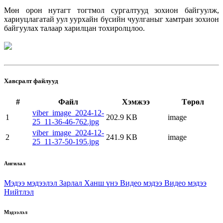
Мөн орон нутагт тогтмол сургалтууд зохион байгуулж,
хариуцлагатай уул уурхайн бүсийн чуулганыг хамтран зохион
байгуулах талаар харилцан тохиролцлоо.
Хавсралт файлууд
#
Файл
Хэмжээ
Төрөл
viber_image_2024-12-
1
202.9 KB
image
25_11-36-46-762.jpg
viber_image_2024-12-
2
241.9 KB
image
25_11-37-50-195.jpg
Ангилал
Мэдээ мэдээлэл
Зарлал
Ханш үнэ
Видео мэдээ
Видео мэдээ
Нийтлэл
Мэдээлэл