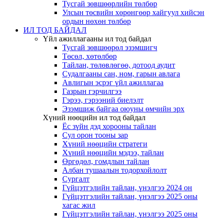
Тусгай зөвшөөрлийн төлбөр
Улсын төсвийн хөрөнгөөр хайгуул хийсэн
ордын нөхөн төлбөр
ИЛ ТОД БАЙДАЛ
Үйл ажиллагааны ил тод байдал
Тусгай зөвшөөрөл эзэмшигч
Төсөл, хөтөлбөр
Тайлан, төлөвлөгөө, дотоод аудит
Судалгааны сан, ном, гарын авлага
Авлигын эсрэг үйл ажиллагаа
Газрын гэрчилгээ
Гэрээ, гэрээний биелэлт
Эзэмшиж байгаа оюуны өмчийн эрх
Хүний нөөцийн ил тод байдал
Ёс зүйн дэд хорооны тайлан
Сул орон тооны зар
Хүний нөөцийн стратеги
Хүний нөөцийн мэдээ, тайлан
Өргөдөл, гомдлын тайлан
Албан тушаалын тодорхойлолт
Сургалт
Гүйцэтгэлийн тайлан, үнэлгээ 2024 он
Гүйцэтгэлийн тайлан, үнэлгээ 2025 оны
хагас жил
Гүйцэтгэлийн тайлан, үнэлгээ 2025 оны