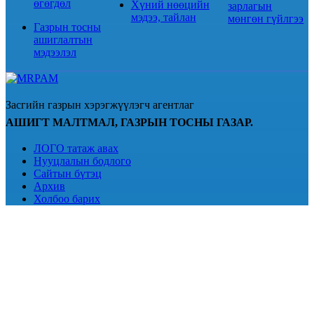
өгөгдөл
Хүний нөөцийн
зарлагын
мэдээ, тайлан
мөнгөн гүйлгээ
Газрын тосны
ашиглалтын
мэдээлэл
Засгийн газрын хэрэгжүүлэгч агентлаг
АШИГТ МАЛТМАЛ, ГАЗРЫН ТОСНЫ ГАЗАР.
ЛОГО татаж авах
Нууцлалын бодлого
Сайтын бүтэц
Архив
Холбоо барих