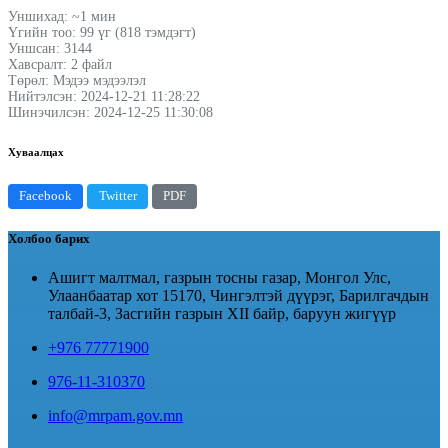
Уншихад: ~1 мин
Үгийн тоо: 99 үг (818 тэмдэгт)
Уншсан: 3144
Хавсралт: 2 файл
Төрөл: Мэдээ мэдээлэл
Нийтэлсэн: 2024-12-21 11:28:22
Шинэчилсэн: 2024-12-25 11:30:08
Хуваалцах
Facebook
Twitter
PDF
Холбоо барих
Ашигт малтмал, газрын тосны газар, Монгол Улс,
Улаанбаатар хот 15170, Чингэлтэй дүүрэг, Барилгачдын
талбай-3, Засгийн газрын XII байр, баруун жигүүр
+976 77771900
976-11-310370
info@mrpam.gov.mn