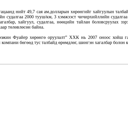
аанд нийт 49,7 сая ам.долларын хөрөнгийг хайгуулын талбайн 
йн судалгаа 2000 тууш/км, 3 хэмжээст чичирхийллийн судалгаа 
агалбар, хайгуул, судалгаа, нөөцийн тайлан боловсруулах зэр
хаар төлөвлөсөн байна.
жин Фуайер хөрөнгө оруулалт” ХХК нь 2007 оноос хойш газ
й компани бөгөөд тус талбайд өрөмдлөг, шингэн хагалбар болон