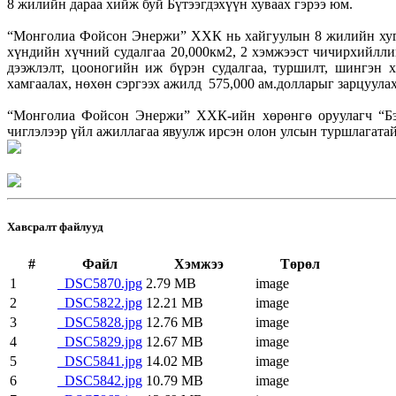
8 жилийн дараа хийж буй Бүтээгдэхүүн хуваах гэрээ юм.
“Монголиа Фойсон Энержи” ХХК нь хайгуулын 8 жилийн хугац
хүндийн хүчний судалгаа 20,000км2, 2 хэмжээст чичирхийлли
дээжлэлт, цооногийн иж бүрэн судалгаа, туршилт, шингэн х
хамгаалах, нөхөн сэргээх ажилд 575,000 ам.долларыг зарцуула
“Монголиа Фойсон Энержи” ХХК-ийн хөрөнгө оруулагч “Бээ
чиглэлээр үйл ажиллагаа явуулж ирсэн олон улсын туршлагата
Хавсралт файлууд
#
Файл
Хэмжээ
Төрөл
1
_DSC5870.jpg
2.79 MB
image
2
_DSC5822.jpg
12.21 MB
image
3
_DSC5828.jpg
12.76 MB
image
4
_DSC5829.jpg
12.67 MB
image
5
_DSC5841.jpg
14.02 MB
image
6
_DSC5842.jpg
10.79 MB
image