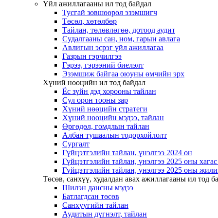
Үйл ажиллагааны ил тод байдал
Тусгай зөвшөөрөл эзэмшигч
Төсөл, хөтөлбөр
Тайлан, төлөвлөгөө, дотоод аудит
Судалгааны сан, ном, гарын авлага
Авлигын эсрэг үйл ажиллагаа
Газрын гэрчилгээ
Гэрээ, гэрээний биелэлт
Эзэмшиж байгаа оюуны өмчийн эрх
Хүний нөөцийн ил тод байдал
Ёс зүйн дэд хорооны тайлан
Сул орон тооны зар
Хүний нөөцийн стратеги
Хүний нөөцийн мэдээ, тайлан
Өргөдөл, гомдлын тайлан
Албан тушаалын тодорхойлолт
Сургалт
Гүйцэтгэлийн тайлан, үнэлгээ 2024 он
Гүйцэтгэлийн тайлан, үнэлгээ 2025 оны хага
Гүйцэтгэлийн тайлан, үнэлгээ 2025 оны жили
Төсөв, санхүү, худалдан авах ажиллагааны ил тод б
Шилэн дансны мэдээ
Батлагдсан төсөв
Санхүүгийн тайлан
Аудитын дүгнэлт, тайлан