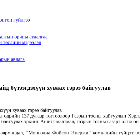
өнгөн гүйлгээ
алтын орчны судалгаа
й төслийн мэдээлэл
арын авлага
айд бүтээгдэхүүн хуваах гэрээ байгуулав
ны өдрийн 137 дугаар тогтоолоор Газрын тосны хайгуулын Хэ
у байгуулах эрхийг Ашигт малтмал, газрын тосны газарт олгосон
Баярмандал, “Монголиа Фойсон Энержи” компанийн гүйцэтгэх 