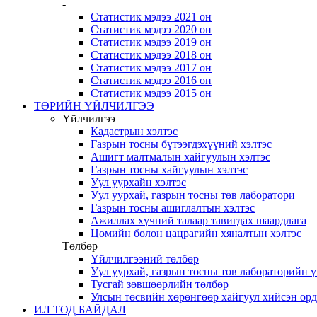
-
Статистик мэдээ 2021 он
Статистик мэдээ 2020 он
Статистик мэдээ 2019 он
Статистик мэдээ 2018 он
Статистик мэдээ 2017 он
Статистик мэдээ 2016 он
Статистик мэдээ 2015 он
ТӨРИЙН ҮЙЛЧИЛГЭЭ
Үйлчилгээ
Кадастрын хэлтэс
Газрын тосны бүтээгдэхүүний хэлтэс
Ашигт малтмалын хайгуулын хэлтэс
Газрын тосны хайгуулын хэлтэс
Уул уурхайн хэлтэс
Уул уурхай, газрын тосны төв лаборатори
Газрын тосны ашиглалтын хэлтэс
Ажиллах хүчний талаар тавигдах шаардлага
Цөмийн болон цацрагийн хяналтын хэлтэс
Төлбөр
Үйлчилгээний төлбөр
Уул уурхай, газрын тосны төв лабораторийн 
Тусгай зөвшөөрлийн төлбөр
Улсын төсвийн хөрөнгөөр хайгуул хийсэн ор
ИЛ ТОД БАЙДАЛ