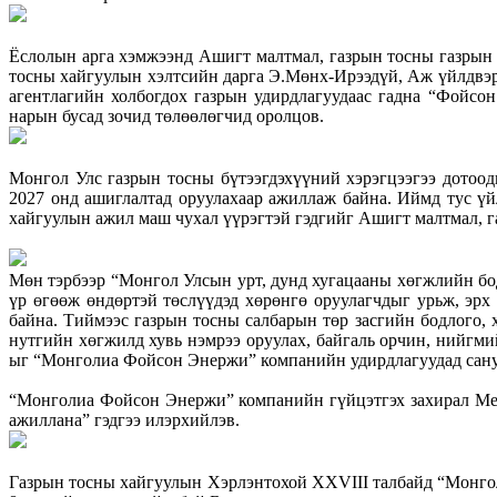
Ёслолын арга хэмжээнд Ашигт малтмал, газрын тосны газрын 
тосны хайгуулын хэлтсийн дарга Э.Мөнх-Ирээдүй, Аж үйлдвэр
агентлагийн холбогдох газрын удирдлагуудаас гадна “Фойс
нарын бусад зочид төлөөлөгчид оролцов.
Монгол Улс газрын тосны бүтээгдэхүүний хэрэгцээгээ дотоо
2027 онд ашиглалтад оруулахаар ажиллаж байна. Иймд тус 
хайгуулын ажил маш чухал үүрэгтэй гэдгийг Ашигт малтмал, га
Мөн тэрбээр “Монгол Улсын урт, дунд хугацааны хөгжлийн бо
үр өгөөж өндөртэй төслүүдэд хөрөнгө оруулагчдыг урьж, эрх 
байна. Тиймээс газрын тосны салбарын төр засгийн бодлого, 
нутгийн хөгжилд хувь нэмрээ оруулах, байгаль орчин, нийгмий
ыг “Монголиа Фойсон Энержи” компанийн удирдлагуудад сану
“Монголиа Фойсон Энержи” компанийн гүйцэтгэх захирал Мен 
ажиллана” гэдгээ илэрхийлэв.
Газрын тосны хайгуулын Хэрлэнтохой XXVIII талбайд “Монго