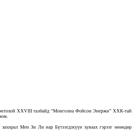
рлэнтохой XXVIII талбайд “Монголиа Фойсон Энержи” ХХК-тай
 юм.
захирал Мен Зи Ли нар Бүтээгдэхүүн хуваах гэрээг өнөөдөр