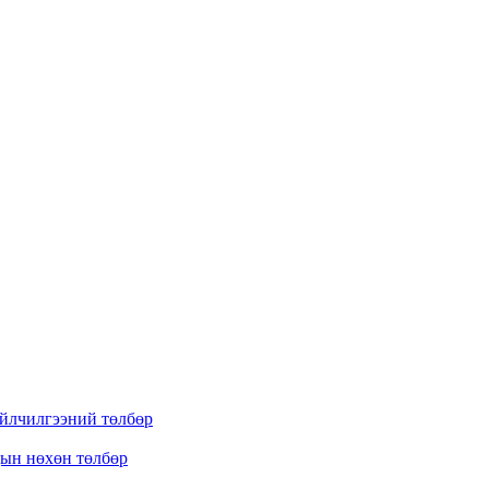
үйлчилгээний төлбөр
дын нөхөн төлбөр