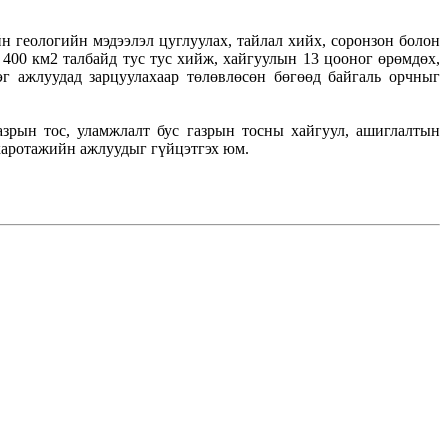
геологийн мэдээлэл цуглуулах, тайлал хийх, соронзон болон
400 км2 талбайд тус тус хийж, хайгуулын 13 цооног өрөмдөх,
эг ажлуудад зарцуулахаар төлөвлөсөн бөгөөд байгаль орчныг
рын тос, уламжлалт бус газрын тосны хайгуул, ашиглалтын
 каротажийн ажлуудыг гүйцэтгэх юм.