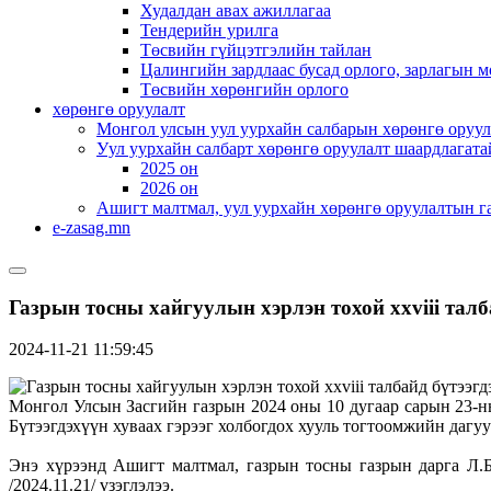
Худалдан авах ажиллагаа
Тендерийн урилга
Төсвийн гүйцэтгэлийн тайлан
Цалингийн зардлаас бусад орлого, зарлагын м
Төсвийн хөрөнгийн орлого
хөрөнгө оруулалт
Монгол улсын уул уурхайн салбарын хөрөнгө оруул
Уул уурхайн салбарт хөрөнгө оруулалт шаардлагата
2025 он
2026 он
Ашигт малтмал, уул уурхайн хөрөнгө оруулалтын г
e-zasag.mn
Газрын тосны хайгуулын хэрлэн тохой xxviii талб
2024-11-21 11:59:45
Монгол Улсын Засгийн газрын 2024 оны 10 дугаар сарын 23-
Бүтээгдэхүүн хуваах гэрээг холбогдох хууль тогтоомжийн дагу
Энэ хүрээнд Ашигт малтмал, газрын тосны газрын дарга Л.
/2024.11.21/ үзэглэлээ.