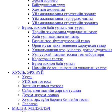
Эрхэм зорилго
Байгууллагын түүх
Хамтын ажиллагаа
Үйл ажиллагааны стратегийн зорилт
Үйл ажиллагааны тэргүүлэх чиглэл
Үйл ажиллагааны стратегийн зорилго
Бүтэц, зохион байгуулалт, чиг үүрэг
Төрийн захиргааны удирдлагын газар
Хайгуул, ашиглалтын газар
Газрын тос, бүтээгдэхүүний газар
Орон нутаг дахь төлөөлөл хариуцсан газар
Хяналт-шинжилгээ, үнэлгээ, дотоод аудитын 
Уул уурхай, газрын тосны төв лаборатори
Кадастрын хэлтэс
Бүтэц зохион байгуулалт
Цөмийн болон цацрагийн хяналтын хэлтэс
ХУУЛЬ, ЭРХ ЗҮЙ
Хууль
УИХ-ын тогтоол
Засгийн газрын тогтоол
Сайд, агентлагийн даргын тушаал
Дүрэм, журам, заавар
Хууль, эрх зүйн баримт бичгийн төсөл
Лавлагаа
МЭДЭЭ, МЭДЭЭЛЭЛ