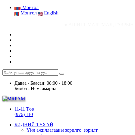
Монгол
Монгол
English
● АШИГТ МАЛТМАЛ, ГАЗРЫН ТОСНЫ ГАЗРЫН СТ
Даваа - Баасан: 08:00 - 18:00
Бямба - Ням: амарна
11-11 Төв
(976) 110
БИДНИЙ ТУХАЙ
Үйл ажиллагааны зорилго, зорилт