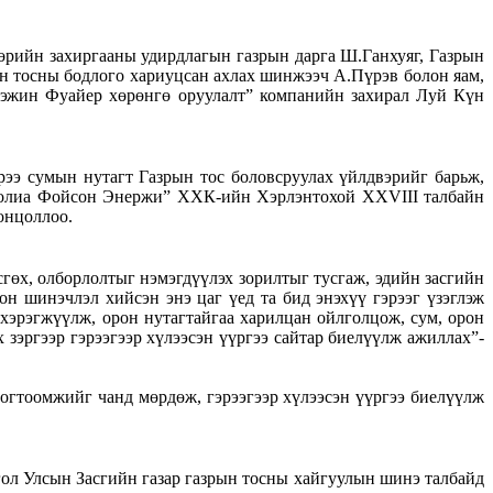
өрийн захиргааны удирдлагын газрын дарга Ш.Ганхуяг, Газрын
н тосны бодлого хариуцсан ахлах шинжээч А.Пүрэв болон яам,
ээжин Фуайер хөрөнгө оруулалт” компанийн захирал Луй Күн
ээ сумын нутагт Газрын тос боловсруулах үйлдвэрийг барьж,
нголиа Фойсон Энержи” ХХК-ийн Хэрлэнтохой XXVIII талбайн
онцоллоо.
өх, олборлолтыг нэмэгдүүлэх зорилтыг тусгаж, эдийн засгийн
он шинэчлэл хийсэн энэ цаг үед та бид энэхүү гэрээг үзэглэж
 хэрэгжүүлж, орон нутагтайгаа харилцан ойлголцож, сум, орон
 зэргээр гэрээгээр хүлээсэн үүргээ сайтар биелүүлж ажиллах”-
огтоомжийг чанд мөрдөж, гэрээгээр хүлээсэн үүргээ биелүүлж
л Улсын Засгийн газар газрын тосны хайгуулын шинэ талбайд