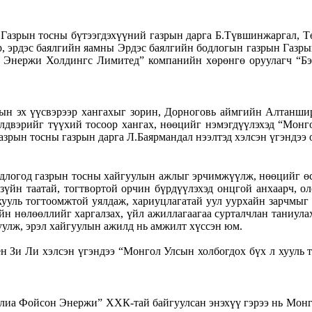
Газрын тосны бүтээгдэхүүний газрын дарга Б.Түвшинжаргал, Т
, эрдэс баялгийн яамны Эрдэс баялгийн бодлогын газрын Газры
он Энержи Холдингс Лимитед” компанийн хөрөнгө оруулагч “Б
дын эх үүсвэрээр хангахыг зорин, Дорноговь аймгийн Алтаншир
үйлдвэрийг түүхий тосоор хангах, нөөцийг нэмэгдүүлэхэд “Мо
зрын тосны газрын дарга Л.Баярмандал нээлтэд хэлсэн үгэндээ 
длогод газрын тосны хайгуулын ажлыг эрчимжүүлж, нөөцийг өсг
зүйн таатай, тогтвортой орчин бүрдүүлэхэд онцгой анхаарч, ол
хууль тогтоомжтой уялдаж, хариуцлагатай уул уурхайн зарчмыг
н нөлөөллийг харгалзах, үйл ажиллагаагаа сурталчлан таниулах
улж, эрэл хайгуулын ажилд нь амжилт хүссэн юм.
Зи Ли хэлсэн үгэндээ “Монгол Улсын холбогдох бүх л хууль т
лиа Фойсон Энержи” ХХК-тай байгуулсан энэхүү гэрээ нь Монго