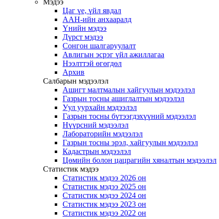
Мэдээ
Цаг үе, үйл явдал
ААН-ийн анхааралд
Үнийн мэдээ
Дүрст мэдээ
Сонгон шалгаруулалт
Авлигын эсрэг үйл ажиллагаа
Нээлттэй өгөгдөл
Архив
Салбарын мэдээлэл
Ашигт малтмалын хайгуулын мэдээлэл
Газрын тосны ашиглалтын мэдээлэл
Уул уурхайн мэдээлэл
Газрын тосны бүтээгдэхүүний мэдээлэл
Нүүрсний мэдээлэл
Лабораторийн мэдээлэл
Газрын тосны эрэл, хайгуулын мэдээлэл
Кадастрын мэдээлэл
Цөмийн болон цацрагийн хяналтын мэдээлэл
Статистик мэдээ
Статистик мэдээ 2026 он
Статистик мэдээ 2025 он
Статистик мэдээ 2024 он
Статистик мэдээ 2023 он
Статистик мэдээ 2022 он