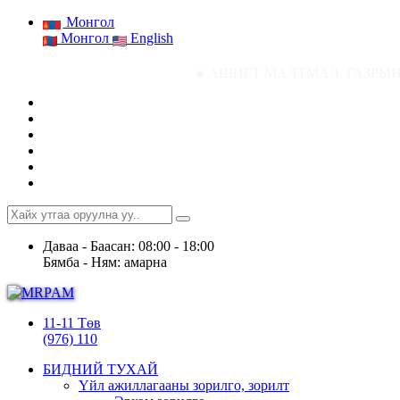
Монгол
Монгол
English
● АШИГТ МАЛТМАЛ, ГАЗРЫН ТОСНЫ ГАЗР
Даваа - Баасан: 08:00 - 18:00
Бямба - Ням: амарна
11-11 Төв
(976) 110
БИДНИЙ ТУХАЙ
Үйл ажиллагааны зорилго, зорилт