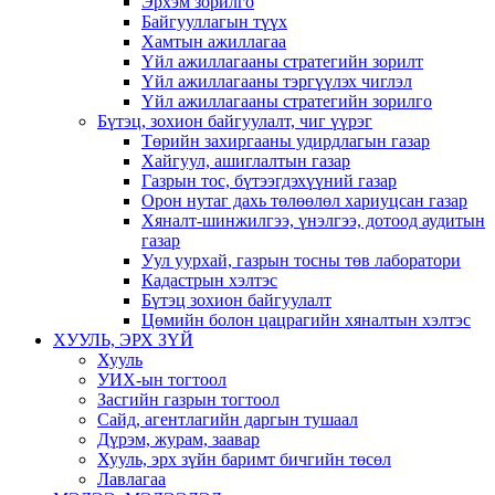
Эрхэм зорилго
Байгууллагын түүх
Хамтын ажиллагаа
Үйл ажиллагааны стратегийн зорилт
Үйл ажиллагааны тэргүүлэх чиглэл
Үйл ажиллагааны стратегийн зорилго
Бүтэц, зохион байгуулалт, чиг үүрэг
Төрийн захиргааны удирдлагын газар
Хайгуул, ашиглалтын газар
Газрын тос, бүтээгдэхүүний газар
Орон нутаг дахь төлөөлөл хариуцсан газар
Хяналт-шинжилгээ, үнэлгээ, дотоод аудитын
газар
Уул уурхай, газрын тосны төв лаборатори
Кадастрын хэлтэс
Бүтэц зохион байгуулалт
Цөмийн болон цацрагийн хяналтын хэлтэс
ХУУЛЬ, ЭРХ ЗҮЙ
Хууль
УИХ-ын тогтоол
Засгийн газрын тогтоол
Сайд, агентлагийн даргын тушаал
Дүрэм, журам, заавар
Хууль, эрх зүйн баримт бичгийн төсөл
Лавлагаа