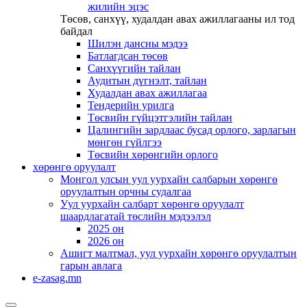
жилийн эцэс
Төсөв, санхүү, худалдан авах ажиллагааны ил тод
байдал
Шилэн дансны мэдээ
Батлагдсан төсөв
Санхүүгийн тайлан
Аудитын дүгнэлт, тайлан
Худалдан авах ажиллагаа
Тендерийн урилга
Төсвийн гүйцэтгэлийн тайлан
Цалингийн зардлаас бусад орлого, зарлагын
мөнгөн гүйлгээ
Төсвийн хөрөнгийн орлого
хөрөнгө оруулалт
Монгол улсын уул уурхайн салбарын хөрөнгө
оруулалтын орчны судалгаа
Уул уурхайн салбарт хөрөнгө оруулалт
шаардлагатай төслийн мэдээлэл
2025 он
2026 он
Ашигт малтмал, уул уурхайн хөрөнгө оруулалтын
гарын авлага
e-zasag.mn