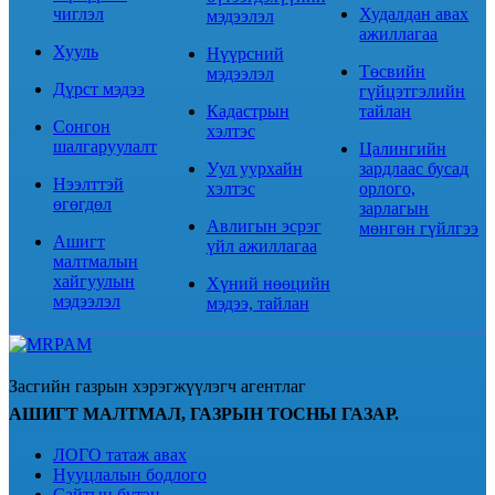
чиглэл
Худалдан авах
мэдээлэл
ажиллагаа
Хууль
Нүүрсний
Төсвийн
мэдээлэл
Дүрст мэдээ
гүйцэтгэлийн
Кадастрын
тайлан
Сонгон
хэлтэс
шалгаруулалт
Цалингийн
Уул уурхайн
зардлаас бусад
Нээлттэй
хэлтэс
орлого,
өгөгдөл
зарлагын
Авлигын эсрэг
мөнгөн гүйлгээ
Ашигт
үйл ажиллагаа
малтмалын
хайгуулын
Хүний нөөцийн
мэдээлэл
мэдээ, тайлан
Засгийн газрын хэрэгжүүлэгч агентлаг
АШИГТ МАЛТМАЛ, ГАЗРЫН ТОСНЫ ГАЗАР.
ЛОГО татаж авах
Нууцлалын бодлого
Сайтын бүтэц