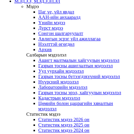
МЭДЭЭ, МЭДЭЭЛЭЛ
Мэдээ
Цаг үе, үйл явдал
ААН-ийн анхааралд
Үнийн мэдээ
Дүрст мэдээ
Сонгон шалгаруулалт
Авлигын эсрэг үйл ажиллагаа
Нээлттэй өгөгдөл
Архив
Салбарын мэдээлэл
Ашигт малтмалын хайгуулын мэдээлэл
Газрын тосны ашиглалтын мэдээлэл
Уул уурхайн мэдээлэл
Газрын тосны бүтээгдэхүүний мэдээлэл
Нүүрсний мэдээлэл
Лабораторийн мэдээлэл
Газрын тосны эрэл, хайгуулын мэдээлэл
Кадастрын мэдээлэл
Цөмийн болон цацрагийн хяналтын
мэдээлэл
Статистик мэдээ
Статистик мэдээ 2026 он
Статистик мэдээ 2025 он
Статистик мэдээ 2024 он