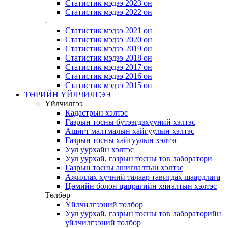
Статистик мэдээ 2023 он
Статистик мэдээ 2022 он
-
Статистик мэдээ 2021 он
Статистик мэдээ 2020 он
Статистик мэдээ 2019 он
Статистик мэдээ 2018 он
Статистик мэдээ 2017 он
Статистик мэдээ 2016 он
Статистик мэдээ 2015 он
ТӨРИЙН ҮЙЛЧИЛГЭЭ
Үйлчилгээ
Кадастрын хэлтэс
Газрын тосны бүтээгдэхүүний хэлтэс
Ашигт малтмалын хайгуулын хэлтэс
Газрын тосны хайгуулын хэлтэс
Уул уурхайн хэлтэс
Уул уурхай, газрын тосны төв лаборатори
Газрын тосны ашиглалтын хэлтэс
Ажиллах хүчний талаар тавигдах шаардлага
Цөмийн болон цацрагийн хяналтын хэлтэс
Төлбөр
Үйлчилгээний төлбөр
Уул уурхай, газрын тосны төв лабораторийн
үйлчилгээний төлбөр