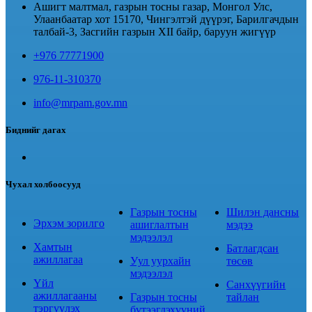
Ашигт малтмал, газрын тосны газар, Монгол Улс,
Улаанбаатар хот 15170, Чингэлтэй дүүрэг, Барилгачдын
талбай-3, Засгийн газрын XII байр, баруун жигүүр
+976 77771900
976-11-310370
info@mrpam.gov.mn
Биднийг дагах
Чухал холбоосууд
Газрын тосны
Шилэн дансны
Эрхэм зорилго
ашиглалтын
мэдээ
мэдээлэл
Хамтын
Батлагдсан
ажиллагаа
Уул уурхайн
төсөв
мэдээлэл
Үйл
Санхүүгийн
ажиллагааны
Газрын тосны
тайлан
тэргүүлэх
бүтээгдэхүүний