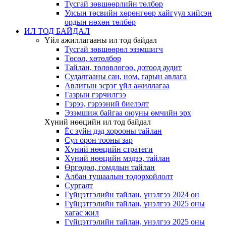
Тусгай зөвшөөрлийн төлбөр
Улсын төсвийн хөрөнгөөр хайгуул хийсэн
ордын нөхөн төлбөр
ИЛ ТОД БАЙДАЛ
Үйл ажиллагааны ил тод байдал
Тусгай зөвшөөрөл эзэмшигч
Төсөл, хөтөлбөр
Тайлан, төлөвлөгөө, дотоод аудит
Судалгааны сан, ном, гарын авлага
Авлигын эсрэг үйл ажиллагаа
Газрын гэрчилгээ
Гэрээ, гэрээний биелэлт
Эзэмшиж байгаа оюуны өмчийн эрх
Хүний нөөцийн ил тод байдал
Ёс зүйн дэд хорооны тайлан
Сул орон тооны зар
Хүний нөөцийн стратеги
Хүний нөөцийн мэдээ, тайлан
Өргөдөл, гомдлын тайлан
Албан тушаалын тодорхойлолт
Сургалт
Гүйцэтгэлийн тайлан, үнэлгээ 2024 он
Гүйцэтгэлийн тайлан, үнэлгээ 2025 оны
хагас жил
Гүйцэтгэлийн тайлан, үнэлгээ 2025 оны