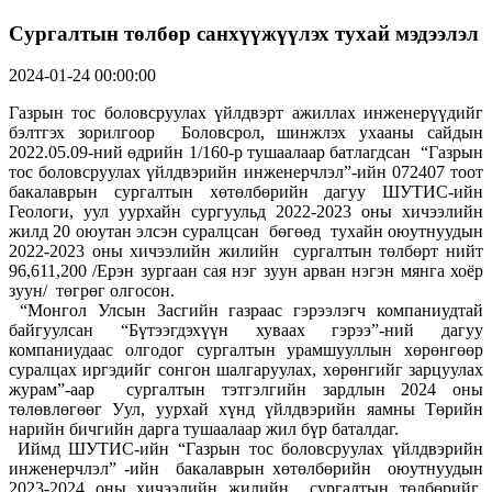
Сургалтын төлбөр санхүүжүүлэх тухай мэдээлэл
2024-01-24 00:00:00
Газрын тос боловсруулах үйлдвэрт ажиллах инженерүүдийг
бэлтгэх зорилгоор Боловсрол, шинжлэх ухааны сайдын
2022.05.09-ний өдрийн 1/160-р тушаалаар батлагдсан “Газрын
тос боловсруулах үйлдвэрийн инженерчлэл”-ийн 072407 тоот
бакалаврын сургалтын хөтөлбөрийн дагуу ШУТИС-ийн
Геологи, уул уурхайн сургуульд 2022-2023 оны хичээлийн
жилд 20 оюутан элсэн суралцсан бөгөөд тухайн оюутнуудын
2022-2023 оны хичээлийн жилийн сургалтын төлбөрт нийт
96,611,200 /Ерэн зургаан сая нэг зуун арван нэгэн мянга хоёр
зуун/ төгрөг олгосон.
“Монгол Улсын Засгийн газраас гэрээлэгч компаниудтай
байгуулсан “Бүтээгдэхүүн хуваах гэрээ”-ний дагуу
компаниудаас олгодог сургалтын урамшууллын хөрөнгөөр
суралцах иргэдийг сонгон шалгаруулах, хөрөнгийг зарцуулах
журам”-аар сургалтын тэтгэлгийн зардлын 2024 оны
төлөвлөгөөг Уул, уурхай хүнд үйлдвэрийн яамны Төрийн
нарийн бичгийн дарга тушаалаар жил бүр баталдаг.
Иймд ШУТИС-ийн “Газрын тос боловсруулах үйлдвэрийн
инженерчлэл” -ийн бакалаврын хөтөлбөрийн оюутнуудын
2023-2024 оны хичээлийн жилийн сургалтын төлбөрийг