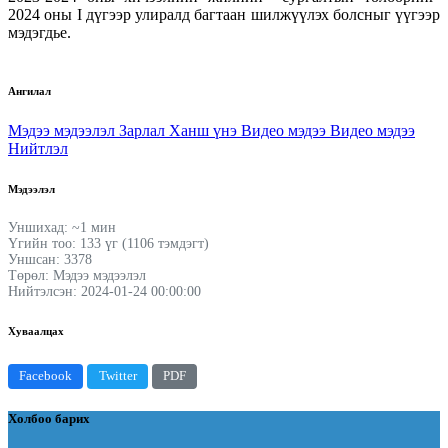
2024 оны I дүгээр улиралд багтаан шилжүүлэх болсныг үүгээр
мэдэгдье.
Ангилал
Мэдээ мэдээлэл
Зарлал
Ханш үнэ
Видео мэдээ
Видео мэдээ
Нийтлэл
Мэдээлэл
Уншихад: ~1 мин
Үгийн тоо: 133 үг (1106 тэмдэгт)
Уншсан: 3378
Төрөл: Мэдээ мэдээлэл
Нийтэлсэн: 2024-01-24 00:00:00
Хуваалцах
Facebook
Twitter
PDF
Холбоо барих