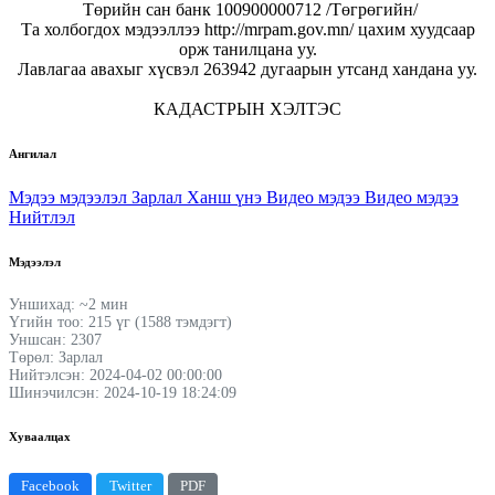
Төрийн сан банк 100900000712 /Төгрөгийн/
Та холбогдох мэдээллээ http://mrpam.gov.mn/ цахим хуудсаар
орж танилцана уу.
Лавлагаа авахыг хүсвэл 263942 дугаарын утсанд хандана уу.
КАДАСТРЫН ХЭЛТЭС
Ангилал
Мэдээ мэдээлэл
Зарлал
Ханш үнэ
Видео мэдээ
Видео мэдээ
Нийтлэл
Мэдээлэл
Уншихад: ~2 мин
Үгийн тоо: 215 үг (1588 тэмдэгт)
Уншсан: 2307
Төрөл: Зарлал
Нийтэлсэн: 2024-04-02 00:00:00
Шинэчилсэн: 2024-10-19 18:24:09
Хуваалцах
Facebook
Twitter
PDF