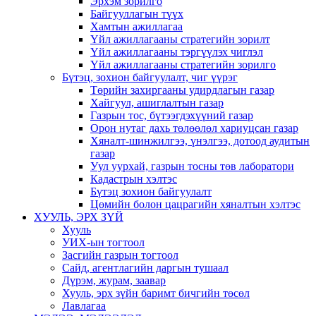
Эрхэм зорилго
Байгууллагын түүх
Хамтын ажиллагаа
Үйл ажиллагааны стратегийн зорилт
Үйл ажиллагааны тэргүүлэх чиглэл
Үйл ажиллагааны стратегийн зорилго
Бүтэц, зохион байгуулалт, чиг үүрэг
Төрийн захиргааны удирдлагын газар
Хайгуул, ашиглалтын газар
Газрын тос, бүтээгдэхүүний газар
Орон нутаг дахь төлөөлөл хариуцсан газар
Хяналт-шинжилгээ, үнэлгээ, дотоод аудитын
газар
Уул уурхай, газрын тосны төв лаборатори
Кадастрын хэлтэс
Бүтэц зохион байгуулалт
Цөмийн болон цацрагийн хяналтын хэлтэс
ХУУЛЬ, ЭРХ ЗҮЙ
Хууль
УИХ-ын тогтоол
Засгийн газрын тогтоол
Сайд, агентлагийн даргын тушаал
Дүрэм, журам, заавар
Хууль, эрх зүйн баримт бичгийн төсөл
Лавлагаа