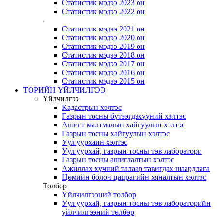
Статистик мэдээ 2023 он
Статистик мэдээ 2022 он
-
Статистик мэдээ 2021 он
Статистик мэдээ 2020 он
Статистик мэдээ 2019 он
Статистик мэдээ 2018 он
Статистик мэдээ 2017 он
Статистик мэдээ 2016 он
Статистик мэдээ 2015 он
ТӨРИЙН ҮЙЛЧИЛГЭЭ
Үйлчилгээ
Кадастрын хэлтэс
Газрын тосны бүтээгдэхүүний хэлтэс
Ашигт малтмалын хайгуулын хэлтэс
Газрын тосны хайгуулын хэлтэс
Уул уурхайн хэлтэс
Уул уурхай, газрын тосны төв лаборатори
Газрын тосны ашиглалтын хэлтэс
Ажиллах хүчний талаар тавигдах шаардлага
Цөмийн болон цацрагийн хяналтын хэлтэс
Төлбөр
Үйлчилгээний төлбөр
Уул уурхай, газрын тосны төв лабораторийн
үйлчилгээний төлбөр