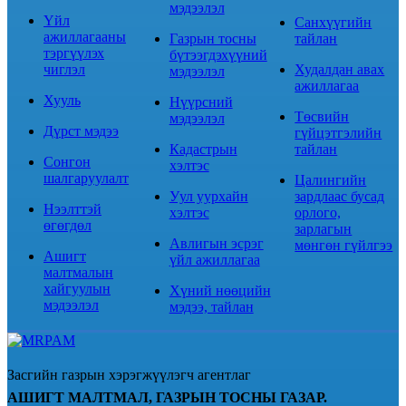
мэдээлэл
Үйл
Санхүүгийн
ажиллагааны
Газрын тосны
тайлан
тэргүүлэх
бүтээгдэхүүний
чиглэл
Худалдан авах
мэдээлэл
ажиллагаа
Хууль
Нүүрсний
Төсвийн
мэдээлэл
Дүрст мэдээ
гүйцэтгэлийн
Кадастрын
тайлан
Сонгон
хэлтэс
шалгаруулалт
Цалингийн
Уул уурхайн
зардлаас бусад
Нээлттэй
хэлтэс
орлого,
өгөгдөл
зарлагын
Авлигын эсрэг
мөнгөн гүйлгээ
Ашигт
үйл ажиллагаа
малтмалын
хайгуулын
Хүний нөөцийн
мэдээлэл
мэдээ, тайлан
Засгийн газрын хэрэгжүүлэгч агентлаг
АШИГТ МАЛТМАЛ, ГАЗРЫН ТОСНЫ ГАЗАР.