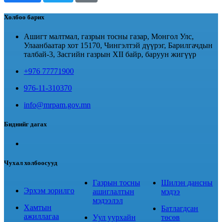
Холбоо барих
Ашигт малтмал, газрын тосны газар, Монгол Улс,
Улаанбаатар хот 15170, Чингэлтэй дүүрэг, Барилгачдын
талбай-3, Засгийн газрын XII байр, баруун жигүүр
+976 77771900
976-11-310370
info@mrpam.gov.mn
Биднийг дагах
Чухал холбоосууд
Газрын тосны
Шилэн дансны
Эрхэм зорилго
ашиглалтын
мэдээ
мэдээлэл
Хамтын
Батлагдсан
ажиллагаа
Уул уурхайн
төсөв