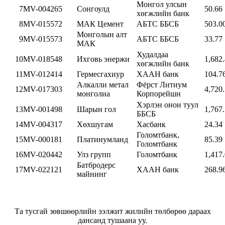
Монгол улсын
7
MV-004265
Сонгоулд
50.66
хөгжлийн банк
8
MV-015572
МАК Цемент
АБТС ББСБ
503.0
Монголын алт
9
MV-015573
АБТС ББСБ
33.77
МАК
Худалдаа
10
MV-018548
Ихговь энержи
1,682
хөгжлийн банк
11
MV-012414
Гермесгахиур
ХААН банк
104.7
Алкалли метал
Фёрст Литиум
12
MV-017303
4,720
монголиа
Корпорейшн
Хэрлэн онон туул
13
MV-001498
Шарын гол
1,767
ББСБ
14
MV-004317
Хөхшугам
Хасбанк
24.34
Голомтбанк,
15
MV-000181
Платинумланд
85.39
Голомтбанк
16
MV-020442
Улз групп
Голомтбанк
1,417
Батбродерс
17
MV-022121
ХААН банк
268.9
майнинг
Та тусгай зөвшөөрлийн ээлжит жилийн төлбөрөө дараах
дансанд тушаана уу.