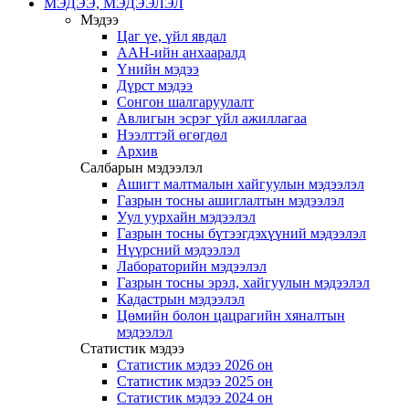
МЭДЭЭ, МЭДЭЭЛЭЛ
Мэдээ
Цаг үе, үйл явдал
ААН-ийн анхааралд
Үнийн мэдээ
Дүрст мэдээ
Сонгон шалгаруулалт
Авлигын эсрэг үйл ажиллагаа
Нээлттэй өгөгдөл
Архив
Салбарын мэдээлэл
Ашигт малтмалын хайгуулын мэдээлэл
Газрын тосны ашиглалтын мэдээлэл
Уул уурхайн мэдээлэл
Газрын тосны бүтээгдэхүүний мэдээлэл
Нүүрсний мэдээлэл
Лабораторийн мэдээлэл
Газрын тосны эрэл, хайгуулын мэдээлэл
Кадастрын мэдээлэл
Цөмийн болон цацрагийн хяналтын
мэдээлэл
Статистик мэдээ
Статистик мэдээ 2026 он
Статистик мэдээ 2025 он
Статистик мэдээ 2024 он