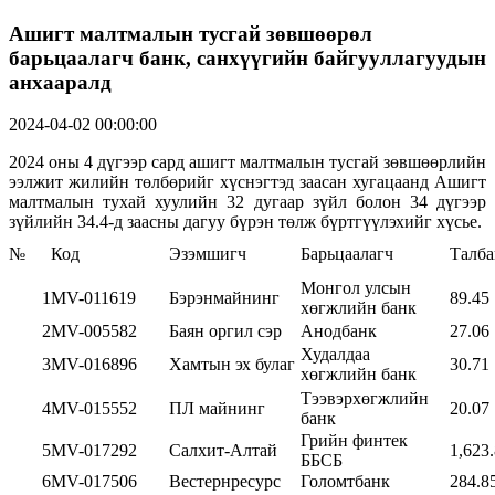
Ашигт малтмалын тусгай зөвшөөрөл
барьцаалагч банк, санхүүгийн байгууллагуудын
анхааралд
2024-04-02 00:00:00
2024 оны 4 дүгээр сард ашигт малтмалын тусгай зөвшөөрлийн
ээлжит жилийн төлбөрийг хүснэгтэд заасан хугацаанд Ашигт
малтмалын тухай хуулийн 32 дугаар зүйл болон 34 дүгээр
зүйлийн 34.4-д заасны дагуу бүрэн төлж бүртгүүлэхийг хүсье.
№
Код
Эзэмшигч
Барьцаалагч
Талба
Монгол улсын
1
MV-011619
Бэрэнмайнинг
89.45
хөгжлийн банк
2
MV-005582
Баян оргил сэр
Анодбанк
27.06
Худалдаа
3
MV-016896
Хамтын эх булаг
30.71
хөгжлийн банк
Тээвэрхөгжлийн
4
MV-015552
ПЛ майнинг
20.07
банк
Грийн финтек
5
MV-017292
Салхит-Алтай
1,623
ББСБ
6
MV-017506
Вестернресурс
Голомтбанк
284.8