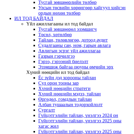
Тусгай зөвшөөрлийн төлбөр
Улсын төсвийн хөрөнгөөр хайгуул хийсэн
ордын нөхөн төлбөр
ИЛ ТОД БАЙДАЛ
Үйл ажиллагааны ил тод байдал
Тусгай зөвшөөрөл эзэмшигч
Төсөл, хөтөлбөр
Тайлан, төлөвлөгөө, дотоод аудит
Судалгааны сан, ном, гарын авлага
Авлигын эсрэг үйл ажиллагаа
Газрын гэрчилгээ
Гэрээ, гэрээний биелэлт
Эзэмшиж байгаа оюуны өмчийн эрх
Хүний нөөцийн ил тод байдал
Ёс зүйн дэд хорооны тайлан
Сул орон тооны зар
Хүний нөөцийн стратеги
Хүний нөөцийн мэдээ, тайлан
Өргөдөл, гомдлын тайлан
Албан тушаалын тодорхойлолт
Сургалт
Гүйцэтгэлийн тайлан, үнэлгээ 2024 он
Гүйцэтгэлийн тайлан, үнэлгээ 2025 оны
хагас жил
Гүйцэтгэлийн тайлан, үнэлгээ 2025 оны