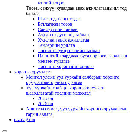
жилийн эцэс
Төсөв, санхүү, худалдан авах ажиллагааны ил тод
байдал
Шилэн дансны мэдээ
Батлагдсан төсөв
Санхүүгийн тайлан
Аудитын дүгнэлт, тайлан
Худалдан авах ажиллагаа
Тендерийн урилга
Төсвийн гүйцэтгэлийн тайлан
Цалингийн зардлаас бусад орлого, зарлагын
мөнгөн гүйлгээ
Төсвийн хөрөнгийн орлого
хөрөнгө оруулалт
Монгол улсын уул уурхайн салбарын хөрөнгө
оруулалтын орчны судалгаа
Уул уурхайн салбарт хөрөнгө оруулалт
шаардлагатай төслийн мэдээлэл
2025 он
2026 он
Ашигт малтмал, уул уурхайн хөрөнгө оруулалтын
гарын авлага
e-zasag.mn