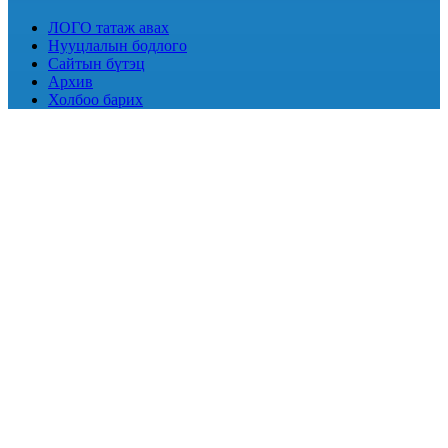
ЛОГО татаж авах
Нууцлалын бодлого
Сайтын бүтэц
Архив
Холбоо барих