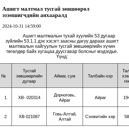
Ашигт малтмал тусгай зөвшөөрөл
эзэмшигчдийн анхааралд
2024-10-31 14:59:00
Ашигт малтмалын тухай хуулийн 53 дугаар
зүйлийн 53.1.1 дэх хэсэгт заасны дагуу дараах ашигт
малтмалын хайгуулын тусгай зөвшөөрлийн хүчин
төгөлдөр байх хугацаа дуусгавар болсныг мэдэгдье.
Үүнд:
Тусгай
Та
№
зөвшөөрлийн
Аймаг, сум
Талбайн нэр
хэм
дугаар
ге
Дорноговь,
1
XB-
020314
Айраг
19
Айраг
Говь-Алтай,
2
XB-021087
Сэнжитийн хяр
58
Алтай