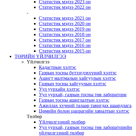
Статистик мэдээ 2023 он
Статистик мэдээ 2022 он
-
Статистик мэдээ 2021 он
Статистик мэдээ 2020 он
Статистик мэдээ 2019 он
Статистик мэдээ 2018 он
Статистик мэдээ 2017 он
Статистик мэдээ 2016 он
Статистик мэдээ 2015 он
ТӨРИЙН ҮЙЛЧИЛГЭЭ
Үйлчилгээ
Кадастрын хэлтэс
Газрын тосны бүтээгдэхүүний хэлтэс
Ашигт малтмалын хайгуулын хэлтэс
Газрын тосны хайгуулын хэлтэс
Уул уурхайн хэлтэс
Уул уурхай, газрын тосны төв лаборатори
Газрын тосны ашиглалтын хэлтэс
Ажиллах хүчний талаар тавигдах шаардлага
Цөмийн болон цацрагийн хяналтын хэлтэс
Төлбөр
Үйлчилгээний төлбөр
Уул уурхай, газрын тосны төв лабораторийн
үйлчилгээний төлбөр