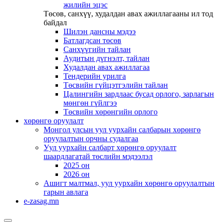
жилийн эцэс
Төсөв, санхүү, худалдан авах ажиллагааны ил тод
байдал
Шилэн дансны мэдээ
Батлагдсан төсөв
Санхүүгийн тайлан
Аудитын дүгнэлт, тайлан
Худалдан авах ажиллагаа
Тендерийн урилга
Төсвийн гүйцэтгэлийн тайлан
Цалингийн зардлаас бусад орлого, зарлагын
мөнгөн гүйлгээ
Төсвийн хөрөнгийн орлого
хөрөнгө оруулалт
Монгол улсын уул уурхайн салбарын хөрөнгө
оруулалтын орчны судалгаа
Уул уурхайн салбарт хөрөнгө оруулалт
шаардлагатай төслийн мэдээлэл
2025 он
2026 он
Ашигт малтмал, уул уурхайн хөрөнгө оруулалтын
гарын авлага
e-zasag.mn