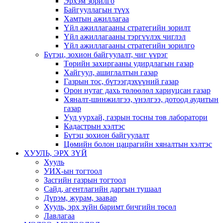
Эрхэм зорилго
Байгууллагын түүх
Хамтын ажиллагаа
Үйл ажиллагааны стратегийн зорилт
Үйл ажиллагааны тэргүүлэх чиглэл
Үйл ажиллагааны стратегийн зорилго
Бүтэц, зохион байгуулалт, чиг үүрэг
Төрийн захиргааны удирдлагын газар
Хайгуул, ашиглалтын газар
Газрын тос, бүтээгдэхүүний газар
Орон нутаг дахь төлөөлөл хариуцсан газар
Хяналт-шинжилгээ, үнэлгээ, дотоод аудитын
газар
Уул уурхай, газрын тосны төв лаборатори
Кадастрын хэлтэс
Бүтэц зохион байгуулалт
Цөмийн болон цацрагийн хяналтын хэлтэс
ХУУЛЬ, ЭРХ ЗҮЙ
Хууль
УИХ-ын тогтоол
Засгийн газрын тогтоол
Сайд, агентлагийн даргын тушаал
Дүрэм, журам, заавар
Хууль, эрх зүйн баримт бичгийн төсөл
Лавлагаа