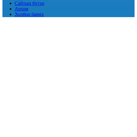
Сайтын бүтэц
Архив
Холбоо барих