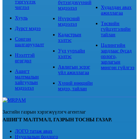
тэргүүлэх
бүтээгдэхүүний
чиглэл
Худалдан авах
мэдээлэл
ажиллагаа
Хууль
Нүүрсний
Төсвийн
мэдээлэл
Дүрст мэдээ
гүйцэтгэлийн
Кадастрын
тайлан
Сонгон
хэлтэс
шалгаруулалт
Цалингийн
Уул уурхайн
зардлаас бусад
Нээлттэй
хэлтэс
орлого,
өгөгдөл
зарлагын
Авлигын эсрэг
мөнгөн гүйлгээ
Ашигт
үйл ажиллагаа
малтмалын
хайгуулын
Хүний нөөцийн
мэдээлэл
мэдээ, тайлан
Засгийн газрын хэрэгжүүлэгч агентлаг
АШИГТ МАЛТМАЛ, ГАЗРЫН ТОСНЫ ГАЗАР.
ЛОГО татаж авах
Нууцлалын бодлого