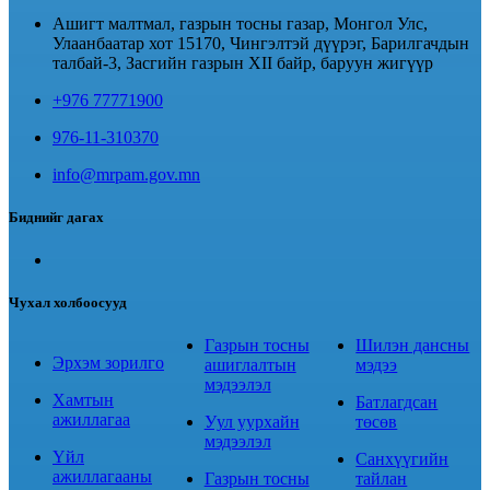
Ашигт малтмал, газрын тосны газар, Монгол Улс,
Улаанбаатар хот 15170, Чингэлтэй дүүрэг, Барилгачдын
талбай-3, Засгийн газрын XII байр, баруун жигүүр
+976 77771900
976-11-310370
info@mrpam.gov.mn
Биднийг дагах
Чухал холбоосууд
Газрын тосны
Шилэн дансны
Эрхэм зорилго
ашиглалтын
мэдээ
мэдээлэл
Хамтын
Батлагдсан
ажиллагаа
Уул уурхайн
төсөв
мэдээлэл
Үйл
Санхүүгийн
ажиллагааны
Газрын тосны
тайлан