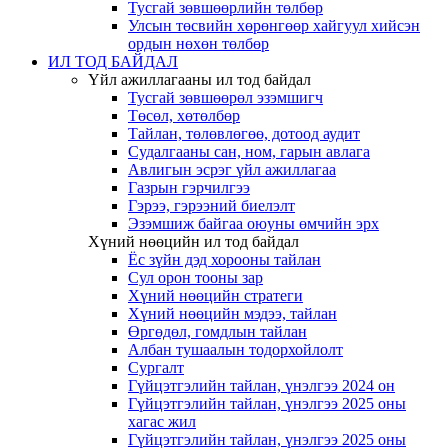
Тусгай зөвшөөрлийн төлбөр
Улсын төсвийн хөрөнгөөр хайгуул хийсэн
ордын нөхөн төлбөр
ИЛ ТОД БАЙДАЛ
Үйл ажиллагааны ил тод байдал
Тусгай зөвшөөрөл эзэмшигч
Төсөл, хөтөлбөр
Тайлан, төлөвлөгөө, дотоод аудит
Судалгааны сан, ном, гарын авлага
Авлигын эсрэг үйл ажиллагаа
Газрын гэрчилгээ
Гэрээ, гэрээний биелэлт
Эзэмшиж байгаа оюуны өмчийн эрх
Хүний нөөцийн ил тод байдал
Ёс зүйн дэд хорооны тайлан
Сул орон тооны зар
Хүний нөөцийн стратеги
Хүний нөөцийн мэдээ, тайлан
Өргөдөл, гомдлын тайлан
Албан тушаалын тодорхойлолт
Сургалт
Гүйцэтгэлийн тайлан, үнэлгээ 2024 он
Гүйцэтгэлийн тайлан, үнэлгээ 2025 оны
хагас жил
Гүйцэтгэлийн тайлан, үнэлгээ 2025 оны