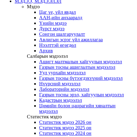
МЭДЭЭ, МЭДЭЭЛЭЛ
Мэдээ
Цаг үе, үйл явдал
ААН-ийн анхааралд
Үнийн мэдээ
Дүрст мэдээ
Сонгон шалгаруулалт
Авлигын эсрэг үйл ажиллагаа
Нээлттэй өгөгдөл
Архив
Салбарын мэдээлэл
Ашигт малтмалын хайгуулын мэдээлэл
Газрын тосны ашиглалтын мэдээлэл
Уул уурхайн мэдээлэл
Газрын тосны бүтээгдэхүүний мэдээлэл
Нүүрсний мэдээлэл
Лабораторийн мэдээлэл
Газрын тосны эрэл, хайгуулын мэдээлэл
Кадастрын мэдээлэл
Цөмийн болон цацрагийн хяналтын
мэдээлэл
Статистик мэдээ
Статистик мэдээ 2026 он
Статистик мэдээ 2025 он
Статистик мэдээ 2024 он