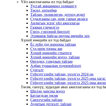
Үйл ажиллагааны ил тод байдал
Тусгай зөвшөөрөл эзэмшигч
Төсөл, хөтөлбөр
Тайлан, төлөвлөгөө, дотоод аудит
Судалгааны сан, ном, гарын авлага
Авлигын эсрэг үйл ажиллагаа
Газрын гэрчилгээ
Гэрээ, гэрээний биелэлт
Эзэмшиж байгаа оюуны өмчийн эрх
Хүний нөөцийн ил тод байдал
Ёс зүйн дэд хорооны тайлан
Сул орон тооны зар
Хүний нөөцийн стратеги
Хүний нөөцийн мэдээ, тайлан
Өргөдөл, гомдлын тайлан
Албан тушаалын тодорхойлолт
Сургалт
Гүйцэтгэлийн тайлан, үнэлгээ 2024 он
Гүйцэтгэлийн тайлан, үнэлгээ 2025 оны хага
Гүйцэтгэлийн тайлан, үнэлгээ 2025 оны жили
Төсөв, санхүү, худалдан авах ажиллагааны ил тод б
Шилэн дансны мэдээ
Батлагдсан төсөв
Санхүүгийн тайлан
Аудитын дүгнэлт, тайлан