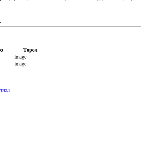
.
ээ
Төрөл
image
image
тлэл