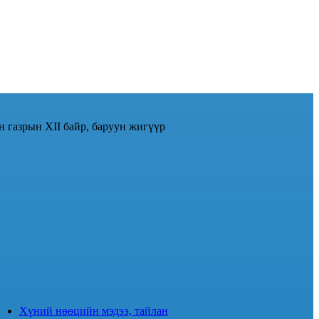
н газрын XII байр, баруун жигүүр
Хүний нөөцийн мэдээ, тайлан