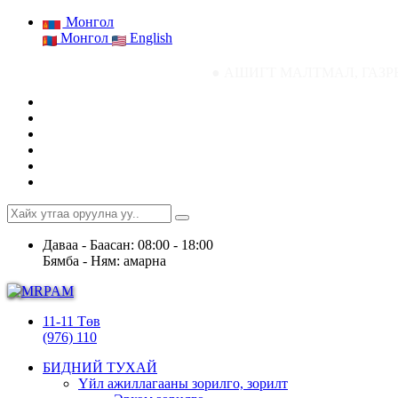
Монгол
Монгол
English
● АШИГТ МАЛТМАЛ, ГАЗРЫН ТОСНЫ ГАЗРЫ
Даваа - Баасан: 08:00 - 18:00
Бямба - Ням: амарна
11-11 Төв
(976) 110
БИДНИЙ ТУХАЙ
Үйл ажиллагааны зорилго, зорилт