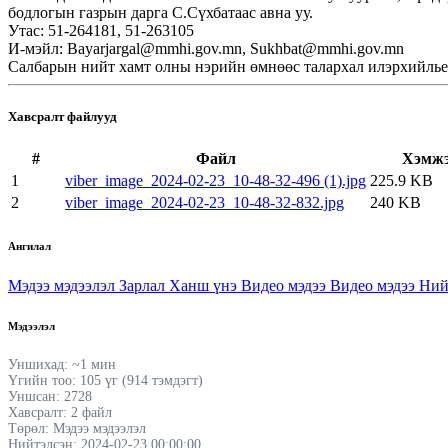
бодлогын газрын дарга С.Сүхбатаас авна уу.
Утас: 51-264181, 51-263105
И-мэйл: Bayarjargal@mmhi.gov.mn, Sukhbat@mmhi.gov.mn
Салбарын нийт хамт олны нэрийн өмнөөс талархал илэрхийлье
Хавсралт файлууд
#
Файл
Хэмж
1
viber_image_2024-02-23_10-48-32-496 (1).jpg
225.9 KB
2
viber_image_2024-02-23_10-48-32-832.jpg
240 KB
Ангилал
Мэдээ мэдээлэл
Зарлал
Ханш үнэ
Видео мэдээ
Видео мэдээ
Ний
Мэдээлэл
Уншихад: ~1 мин
Үгийн тоо: 105 үг (914 тэмдэгт)
Уншсан: 2728
Хавсралт: 2 файл
Төрөл: Мэдээ мэдээлэл
Нийтэлсэн: 2024-02-23 00:00:00