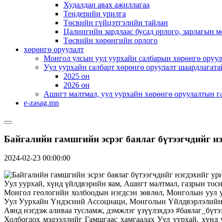
Худалдан авах ажиллагаа
Тендерийн урилга
Төсвийн гүйцэтгэлийн тайлан
Цалингийн зардлаас бусад орлого, зарлагын м
Төсвийн хөрөнгийн орлого
хөрөнгө оруулалт
Монгол улсын уул уурхайн салбарын хөрөнгө оруул
Уул уурхайн салбарт хөрөнгө оруулалт шаардлагата
2025 он
2026 он
Ашигт малтмал, уул уурхайн хөрөнгө оруулалтын г
e-zasag.mn
Байгалийн гамшгийн эсрэг баялаг бүтээгчдийг н
2024-02-23 00:00:00
Уул уурхай, хүнд үйлдвэрийн яам, Ашигт малтмал, газрын тос
Монгол геологийн холбоодын нэгдсэн зөвлөл, Монголын уул
Уул Уурхайн Үндэсний Ассоциаци, Монголын Үйлдвэрлэ
Аянд нэгдэж аливаа тусламж, дэмжлэг үзүүлэхдээ #баялаг_бүтээ
Холбогдох мэдээллийг Гамшгаас хамгаалах Уул уурхай, хүнд