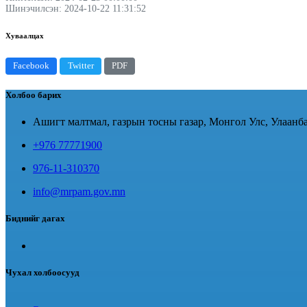
Шинэчилсэн: 2024-10-22 11:31:52
Хуваалцах
Facebook
Twitter
PDF
Холбоо барих
Ашигт малтмал, газрын тосны газар, Монгол Улс, Улаанба
+976 77771900
976-11-310370
info@mrpam.gov.mn
Биднийг дагах
Чухал холбоосууд