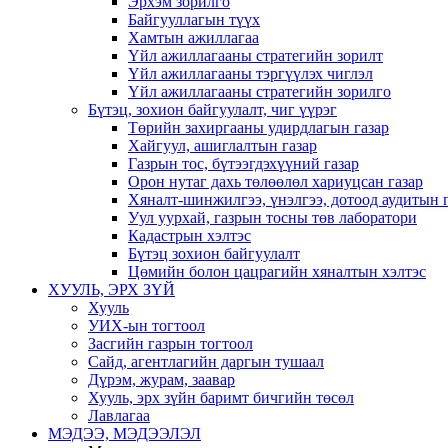
Эрхэм зорилго
Байгууллагын түүх
Хамтын ажиллагаа
Үйл ажиллагааны стратегийн зорилт
Үйл ажиллагааны тэргүүлэх чиглэл
Үйл ажиллагааны стратегийн зорилго
Бүтэц, зохион байгуулалт, чиг үүрэг
Төрийн захиргааны удирдлагын газар
Хайгуул, ашиглалтын газар
Газрын тос, бүтээгдэхүүний газар
Орон нутаг дахь төлөөлөл хариуцсан газар
Хяналт-шинжилгээ, үнэлгээ, дотоод аудитын 
Уул уурхай, газрын тосны төв лаборатори
Кадастрын хэлтэс
Бүтэц зохион байгуулалт
Цөмийн болон цацрагийн хяналтын хэлтэс
ХУУЛЬ, ЭРХ ЗҮЙ
Хууль
УИХ-ын тогтоол
Засгийн газрын тогтоол
Сайд, агентлагийн даргын тушаал
Дүрэм, журам, заавар
Хууль, эрх зүйн баримт бичгийн төсөл
Лавлагаа
МЭДЭЭ, МЭДЭЭЛЭЛ