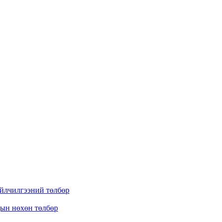
үйлчилгээний төлбөр
дын нөхөн төлбөр