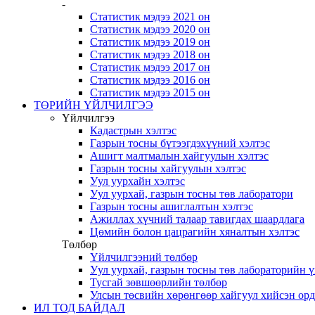
-
Статистик мэдээ 2021 он
Статистик мэдээ 2020 он
Статистик мэдээ 2019 он
Статистик мэдээ 2018 он
Статистик мэдээ 2017 он
Статистик мэдээ 2016 он
Статистик мэдээ 2015 он
ТӨРИЙН ҮЙЛЧИЛГЭЭ
Үйлчилгээ
Кадастрын хэлтэс
Газрын тосны бүтээгдэхүүний хэлтэс
Ашигт малтмалын хайгуулын хэлтэс
Газрын тосны хайгуулын хэлтэс
Уул уурхайн хэлтэс
Уул уурхай, газрын тосны төв лаборатори
Газрын тосны ашиглалтын хэлтэс
Ажиллах хүчний талаар тавигдах шаардлага
Цөмийн болон цацрагийн хяналтын хэлтэс
Төлбөр
Үйлчилгээний төлбөр
Уул уурхай, газрын тосны төв лабораторийн 
Тусгай зөвшөөрлийн төлбөр
Улсын төсвийн хөрөнгөөр хайгуул хийсэн ор
ИЛ ТОД БАЙДАЛ