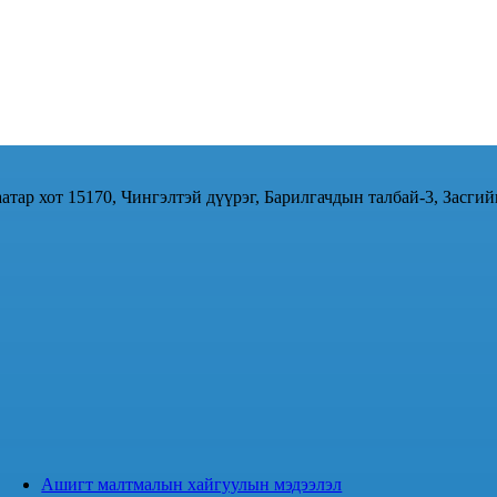
атар хот 15170, Чингэлтэй дүүрэг, Барилгачдын талбай-3, Засгий
Ашигт малтмалын хайгуулын мэдээлэл