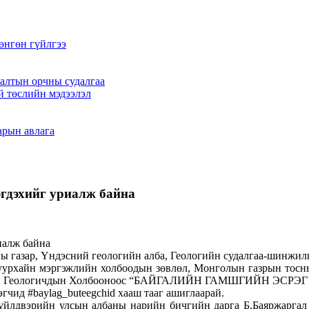
өнгөн гүйлгээ
алтын орчны судалгаа
й төслийн мэдээлэл
арын авлага
эгдэхийг уриалж байна
ны газар, Үндэсний геологийн алба, Геологийн судалгаа-шинжи
 уурхайн мэргэжлийн холбоодын зөвлөл, Монголын газрын тосн
лийн Геологичдын Холбооноос “БАЙГАЛИЙН ГАМШГИЙН ЭСРЭ
гчид #baylag_buteegchid хааш тааг ашиглаарай.
 үйлдвэрийн улсын албаны нарийн бичгийн дарга Б.Баяржарга