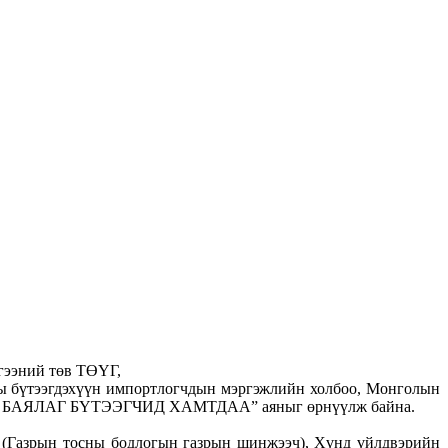
лгээний төв ТӨҮГ,
ы бүтээгдэхүүн импортлогчдын мэргэжлийн холбоо, Монголын
Г БАЯЛАГ БҮТЭЭГЧИД ХАМТДАА” аяныг өрнүүлж байна.
л (Газрын тосны бодлогын газрын шинжээч), Хүнд үйлдвэрийн