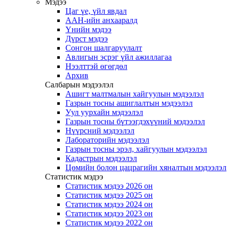
Мэдээ
Цаг үе, үйл явдал
ААН-ийн анхааралд
Үнийн мэдээ
Дүрст мэдээ
Сонгон шалгаруулалт
Авлигын эсрэг үйл ажиллагаа
Нээлттэй өгөгдөл
Архив
Салбарын мэдээлэл
Ашигт малтмалын хайгуулын мэдээлэл
Газрын тосны ашиглалтын мэдээлэл
Уул уурхайн мэдээлэл
Газрын тосны бүтээгдэхүүний мэдээлэл
Нүүрсний мэдээлэл
Лабораторийн мэдээлэл
Газрын тосны эрэл, хайгуулын мэдээлэл
Кадастрын мэдээлэл
Цөмийн болон цацрагийн хяналтын мэдээлэл
Статистик мэдээ
Статистик мэдээ 2026 он
Статистик мэдээ 2025 он
Статистик мэдээ 2024 он
Статистик мэдээ 2023 он
Статистик мэдээ 2022 он