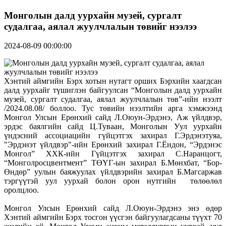
Монголын далд уурхайн музей, сургалт
судалгаа, аялал жуулчлалын төвийг нээлээ
2024-08-09 00:00:00
Хэнтий аймгийн Бэрх хотын нутагт орших Бэрхийн хаагдсан
далд уурхайг түшиглэн байгуулсан “Монголын далд уурхайн
музей, сургалт судалгаа, аялал жуулчлалын төв”-ийн нээлт
/2024.08.08/ боллоо. Тус төвийн нээлтийн арга хэмжээнд
Монгол Улсын Ерөнхий сайд Л.Оюун-Эрдэнэ, Аж үйлдвэр,
эрдэс баялгийн сайд Ц.Туваан, Монголын Уул уурхайн
үндэсний ассоциацийн гүйцэтгэх захирал Г.Эрдэнэтуяа,
"Эрдэнэт үйлдвэр"-ийн Ерөнхий захирал Г.Ёндон, “Эрдэнэс
Монгол” ХХК-ийн Гүйцэтгэх захирал С.Наранцогт,
“Монголросцвентмент” ТӨҮГ-ын захирал Б.Мөнхбат, “Бор-
Өндөр” уулын баяжуулах үйлдвэрийн захирал Б.Магсаржав
тэргүүтэй уул уурхай болон орон нутгийн төлөөлөл
оролцлоо.
Монгол Улсын Ерөнхий сайд Л.Оюун-Эрдэнэ энэ өдөр
Хэнтий аймгийн Бэрх тосгон үүсгэн байгуулагдсаны түүхт 70