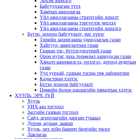
Эрхэм зорилго
Байгууллагын түүх
Хамтын ажиллагаа
Үйл ажиллагааны стратегийн зорилт
Үйл ажиллагааны тэргүүлэх чиглэл
Үйл ажиллагааны стратегийн зорилго
Бүтэц, зохион байгуулалт, чиг үүрэг
Төрийн захиргааны удирдлагын газар
Хайгуул, ашиглалтын газар
Газрын тос, бүтээгдэхүүний газар
Орон нутаг дахь төлөөлөл хариуцсан газар
Хяналт-шинжилгээ, үнэлгээ, дотоод аудитын
газар
Уул уурхай, газрын тосны төв лаборатори
Кадастрын хэлтэс
Бүтэц зохион байгуулалт
Цөмийн болон цацрагийн хяналтын хэлтэс
ХУУЛЬ, ЭРХ ЗҮЙ
Хууль
УИХ-ын тогтоол
Засгийн газрын тогтоол
Сайд, агентлагийн даргын тушаал
Дүрэм, журам, заавар
Хууль, эрх зүйн баримт бичгийн төсөл
Лавлагаа