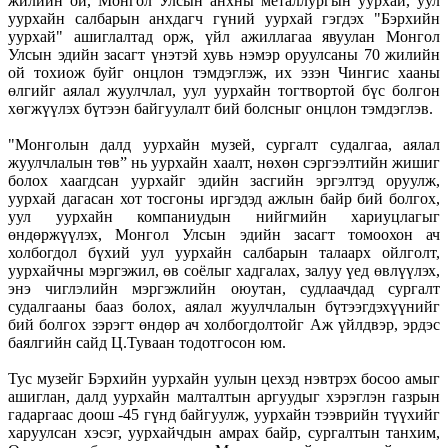
жилийн ой, Монгол Улсын анхны металлургын уурхай, уул
уурхайн салбарын анхдагч гүний уурхай гэгдэх "Бэрхийн
уурхай" ашиглалтад орж, үйл ажиллагаа явуулан Монгол
Улсын эдийн засагт үнэтэй хувь нэмэр оруулсаны 70 жилийн
ой тохиож буйг онцлон тэмдэглэж, их эзэн Чингис хааны
өлгийг аялал жуулчлал, уул уурхайн тогтвортой бүс болгон
хөгжүүлэх бүтээн байгуулалт бий болсныг онцлон тэмдэглэв.
"Монголын далд уурхайн музей, сургалт судалгаа, аялал
жуулчлалын төв” нь уурхайн хаалт, нөхөн сэргээлтийн жишиг
болох хаагдсан уурхайг эдийн засгийн эргэлтэд оруулж,
уурхай дагасан хот тосгоны иргэдэд ажлын байр бий болгох,
уул уурхайн компаниудын нийгмийн хариуцлагыг
өндөржүүлэх, Монгол Улсын эдийн засагт томоохон ач
холбогдол бүхий уул уурхайн салбарын талаарх ойлголт,
уурхайчны мэргэжил, өв соёлыг хадгалах, залуу үед өвлүүлэх,
энэ чиглэлийн мэргэжлийн оюутан, судлаачдад сургалт
судалгааны бааз болох, аялал жуулчлалын бүтээгдэхүүнийг
бий болгох зэрэгт өндөр ач холбогдолтойг Аж үйлдвэр, эрдэс
баялгийн сайд Ц.Туваан тодотгосон юм.
Тус музейг Бэрхийн уурхайн уулын цехэд нэвтрэх босоо амыг
ашиглан, далд уурхайн малталтын аргуудыг хэрэглэн газрын
гадаргаас доош -45 гүнд байгуулж, уурхайн тээврийн түүхийг
харуулсан хэсэг, уурхайчдын амрах байр, сургалтын танхим,