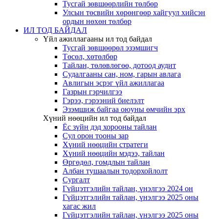
Тусгай зөвшөөрлийн төлбөр
Улсын төсвийн хөрөнгөөр хайгуул хийсэн
ордын нөхөн төлбөр
ИЛ ТОД БАЙДАЛ
Үйл ажиллагааны ил тод байдал
Тусгай зөвшөөрөл эзэмшигч
Төсөл, хөтөлбөр
Тайлан, төлөвлөгөө, дотоод аудит
Судалгааны сан, ном, гарын авлага
Авлигын эсрэг үйл ажиллагаа
Газрын гэрчилгээ
Гэрээ, гэрээний биелэлт
Эзэмшиж байгаа оюуны өмчийн эрх
Хүний нөөцийн ил тод байдал
Ёс зүйн дэд хорооны тайлан
Сул орон тооны зар
Хүний нөөцийн стратеги
Хүний нөөцийн мэдээ, тайлан
Өргөдөл, гомдлын тайлан
Албан тушаалын тодорхойлолт
Сургалт
Гүйцэтгэлийн тайлан, үнэлгээ 2024 он
Гүйцэтгэлийн тайлан, үнэлгээ 2025 оны
хагас жил
Гүйцэтгэлийн тайлан, үнэлгээ 2025 оны