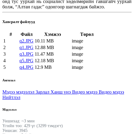
онд тус уурхай нь социалист хөдөлмөрийн гавшгайч уурхай
болж, “Алтан гадас” одонгоор шагнагдаж байжээ.
Хавсралт файлууд
#
Файл
Хэмжээ
Төрөл
1
q2.JPG
10.11 MB
image
2
q1.JPG
12.88 MB
image
3
q3.JPG
11.47 MB
image
4
q5.JPG
12.18 MB
image
5
q4.JPG
12.9 MB
image
Ангилал
Мэдээ мэдээлэл
Зарлал
Ханш үнэ
Видео мэдээ
Видео мэдээ
Нийтлэл
Мэдээлэл
Уншихад: ~3 мин
Үгийн тоо: 429 үг (3299 тэмдэгт)
Уншсан: 3945