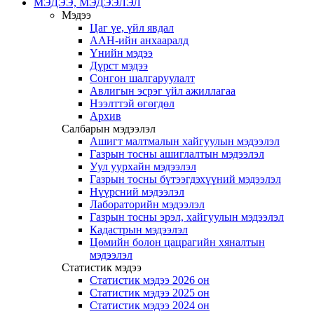
МЭДЭЭ, МЭДЭЭЛЭЛ
Мэдээ
Цаг үе, үйл явдал
ААН-ийн анхааралд
Үнийн мэдээ
Дүрст мэдээ
Сонгон шалгаруулалт
Авлигын эсрэг үйл ажиллагаа
Нээлттэй өгөгдөл
Архив
Салбарын мэдээлэл
Ашигт малтмалын хайгуулын мэдээлэл
Газрын тосны ашиглалтын мэдээлэл
Уул уурхайн мэдээлэл
Газрын тосны бүтээгдэхүүний мэдээлэл
Нүүрсний мэдээлэл
Лабораторийн мэдээлэл
Газрын тосны эрэл, хайгуулын мэдээлэл
Кадастрын мэдээлэл
Цөмийн болон цацрагийн хяналтын
мэдээлэл
Статистик мэдээ
Статистик мэдээ 2026 он
Статистик мэдээ 2025 он
Статистик мэдээ 2024 он