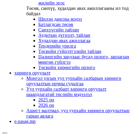
жилийн эцэс
Төсөв, санхүү, худалдан авах ажиллагааны ил тод
байдал
Шилэн дансны мэдээ
Батлагдсан төсөв
Санхүүгийн тайлан
Аудитын дүгнэлт, тайлан
Худалдан авах ажиллагаа
Тендерийн урилга
Төсвийн гүйцэтгэлийн тайлан
Цалингийн зардлаас бусад орлого, зарлагын
мөнгөн гүйлгээ
Төсвийн хөрөнгийн орлого
хөрөнгө оруулалт
Монгол улсын уул уурхайн салбарын хөрөнгө
оруулалтын орчны судалгаа
Уул уурхайн салбарт хөрөнгө оруулалт
шаардлагатай төслийн мэдээлэл
2025 он
2026 он
Ашигт малтмал, уул уурхайн хөрөнгө оруулалтын
гарын авлага
e-zasag.mn