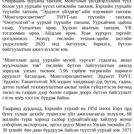
Очир­ваань бурханы танхим, Монголын үйлдвэрлэлийн түүх
болон уул уурхайн үүсэл хөгжлийн танхим, Бэрхийн уурхайн
түүхийн танхим, “Эрдэнэт үйлдвэр”-ийн нэрэмжит танхим,
“Монголросцветмет” ТӨҮГ-ын түүхийн танхим,
“Оюутолгой”-н уурхай түүхийн танхим, Уурхайчин цайны
газар, Уулзалтын өрөө, Хүлээн авалтын танхим, VR
тоглоомын өрөө, Айдсын өрөө, Усан хүрхрээ зэргийг
цогцлоожээ. Энэхүү төслийн техник-эдийн засгийн
үндэслэлийг 2020 онд батлуулж, барилга, бүтээн
байгуулалтын ажил эхэлсэн юм.
“Монголын далд уурхайн музей, сургалт судалгаа, аялал
жуулчлалын төв” төслийн бүтээн байгуулалтын ажилд
зориулж улсын төсвөөс 5.96 тэрбум төгрөгийн хөрөнгө
оруулалт батлагдаж, Монголросцветмент, Эрдэнэт ТӨҮГ,
Эрдэнэс Тавантолгой ХК-иудын хандиваар дэд бүтэц, гадна,
дотно талбай тохижуулалтын ажлыг хийж гүйцэтгэсэн бөгөөд
төсөл нь газрын дээр болон газрын доорх бүтээн байгуулалт
гэсэн хоёр хэсгээс бүрдэж байна.
Ташрамд дурдахад, Бэрхийн уурхай нь 1954 оноос Бэрх орд
буюу уулын цехийг түшиглэн үйл ажиллагаагаа эхлүүлж, 68
жилийн турш хориод салбар уурхайтайгаар хайлуур жонш
олборлон экспортолж, оргил үедээ Монгол Улсын төсвийн 25-
30 хувийг бие даан бүрдүүлж байсан түүхтэй уурхай юм. 1971