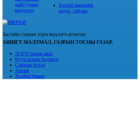
хайгуулын
Хүний нөөцийн
мэдээлэл
мэдээ, тайлан
Засгийн газрын хэрэгжүүлэгч агентлаг
АШИГТ МАЛТМАЛ, ГАЗРЫН ТОСНЫ ГАЗАР.
ЛОГО татаж авах
Нууцлалын бодлого
Сайтын бүтэц
Архив
Холбоо барих