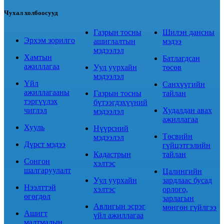
Чухал холбоосууд
Газрын тосны
Шилэн дансны
Эрхэм зорилго
ашиглалтын
мэдээ
мэдээлэл
Хамтын
Батлагдсан
ажиллагаа
Уул уурхайн
төсөв
мэдээлэл
Үйл
Санхүүгийн
ажиллагааны
Газрын тосны
тайлан
тэргүүлэх
бүтээгдэхүүний
чиглэл
Худалдан авах
мэдээлэл
ажиллагаа
Хууль
Нүүрсний
Төсвийн
мэдээлэл
Дүрст мэдээ
гүйцэтгэлийн
Кадастрын
тайлан
Сонгон
хэлтэс
шалгаруулалт
Цалингийн
Уул уурхайн
зардлаас бусад
Нээлттэй
хэлтэс
орлого,
өгөгдөл
зарлагын
Авлигын эсрэг
мөнгөн гүйлгээ
Ашигт
үйл ажиллагаа
малтмалын