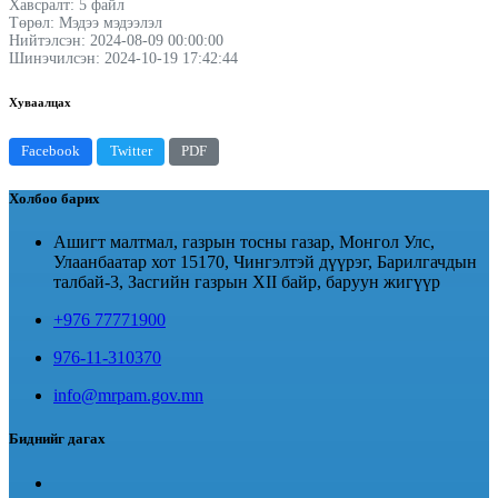
Хавсралт: 5 файл
Төрөл: Мэдээ мэдээлэл
Нийтэлсэн: 2024-08-09 00:00:00
Шинэчилсэн: 2024-10-19 17:42:44
Хуваалцах
Facebook
Twitter
PDF
Холбоо барих
Ашигт малтмал, газрын тосны газар, Монгол Улс,
Улаанбаатар хот 15170, Чингэлтэй дүүрэг, Барилгачдын
талбай-3, Засгийн газрын XII байр, баруун жигүүр
+976 77771900
976-11-310370
info@mrpam.gov.mn
Биднийг дагах