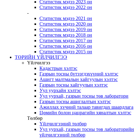
Статистик мэдээ 2023 он
Статистик мэдээ 2022 он
-
Статистик мэдээ 2021 он
Статистик мэдээ 2020 он
Статистик мэдээ 2019 он
Статистик мэдээ 2018 он
Статистик мэдээ 2017 он
Статистик мэдээ 2016 он
Статистик мэдээ 2015 он
ТӨРИЙН ҮЙЛЧИЛГЭЭ
Үйлчилгээ
Кадастрын хэлтэс
Газрын тосны бүтээгдэхүүний хэлтэс
Ашигт малтмалын хайгуулын хэлтэс
Газрын тосны хайгуулын хэлтэс
Уул уурхайн хэлтэс
Уул уурхай, газрын тосны төв лаборатори
Газрын тосны ашиглалтын хэлтэс
Ажиллах хүчний талаар тавигдах шаардлага
Цөмийн болон цацрагийн хяналтын хэлтэс
Төлбөр
Үйлчилгээний төлбөр
Уул уурхай, газрын тосны төв лабораторийн
үйлчилгээний төлбөр