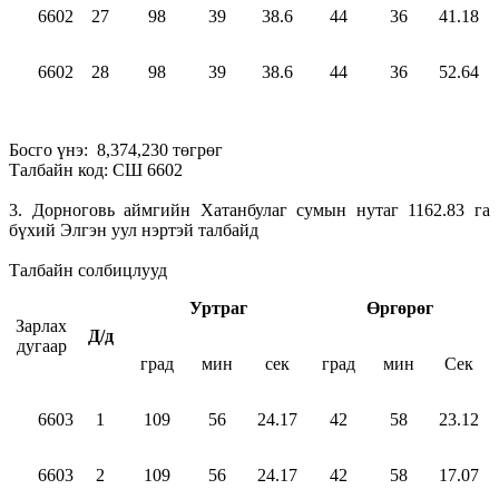
6602
27
98
39
38.6
44
36
41.18
6602
28
98
39
38.6
44
36
52.64
Босго үнэ: 8,374,230 төгрөг
Талбайн код: СШ 6602
3. Дорноговь аймгийн Хатанбулаг сумын нутаг 1162.83 га
бүхий Элгэн уул нэртэй талбайд
Талбайн солбицлууд
Уртраг
Өргөрөг
Зарлах
Д/д
дугаар
град
мин
сек
град
мин
Сек
6603
1
109
56
24.17
42
58
23.12
6603
2
109
56
24.17
42
58
17.07