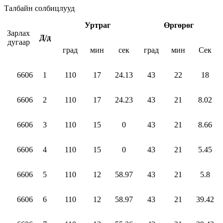
Талбайн солбицлууд
Уртраг
Өргөрөг
Зарлах
Д/д
дугаар
град
мин
сек
град
мин
Сек
6606
1
110
17
24.13
43
22
18
6606
2
110
17
24.23
43
21
8.02
6606
3
110
15
0
43
21
8.66
6606
4
110
15
0
43
21
5.45
6606
5
110
12
58.97
43
21
5.8
6606
6
110
12
58.97
43
21
39.42