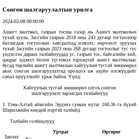
Сонгон шалгаруулалтын урилга
2024-02-08 00:00:00
Ашигт малтмал, газрын тосны газар нь Ашигт малтмалын
тухай хууль, Засгийн газрын 2018 оны 243 дугаар тогтоолоор
батлагдаж тогтоолын хавсралтад нэмэлт, өөрчлөлт оруулах
тухай Засгийн газрын 2023 оны 268 дугаар тогтоолыг тус тус
үндэслэн дараах талбайнуудад ус, газрын тос, байгалийн хий,
цацраг идэвхт болон түгээмэл тархацтай ашигт малтмалаас
бусад төрлийн ашигт малтмалын хайгуулын тусгай зөвшөөрөл
авах сонгон шалгаруулалтад оролцох аж ахуйн нэгжүүдийг
санал ирүүлэхийг урьж байна. Үүнд:
Хайгуулын тусгай зөвшөөрөл олгох сонгон
шалгаруулалт зарлагдах талбайнууд
1. Говь-Алтай аймгийн Эрдэнэ сумын нутаг 160.36 га бүхий
Шарилжийн хөндий нэртэй талбайд
Талбайн солбицлууд
Уртраг
Өргөрөг
Зарлах