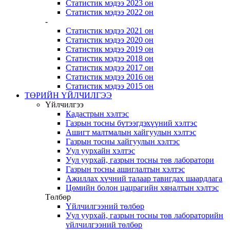
Статистик мэдээ 2023 он
Статистик мэдээ 2022 он
-
Статистик мэдээ 2021 он
Статистик мэдээ 2020 он
Статистик мэдээ 2019 он
Статистик мэдээ 2018 он
Статистик мэдээ 2017 он
Статистик мэдээ 2016 он
Статистик мэдээ 2015 он
ТӨРИЙН ҮЙЛЧИЛГЭЭ
Үйлчилгээ
Кадастрын хэлтэс
Газрын тосны бүтээгдэхүүний хэлтэс
Ашигт малтмалын хайгуулын хэлтэс
Газрын тосны хайгуулын хэлтэс
Уул уурхайн хэлтэс
Уул уурхай, газрын тосны төв лаборатори
Газрын тосны ашиглалтын хэлтэс
Ажиллах хүчний талаар тавигдах шаардлага
Цөмийн болон цацрагийн хяналтын хэлтэс
Төлбөр
Үйлчилгээний төлбөр
Уул уурхай, газрын тосны төв лабораторийн
үйлчилгээний төлбөр