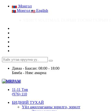
Монгол
Монгол
English
● АШИГТ МАЛТМАЛ, ГАЗРЫН ТОСНЫ ГАЗРЫН СТАТИСТИК МЭДЭЭ ● Ашиг
Даваа - Баасан: 08:00 - 18:00
Бямба - Ням: амарна
11-11 Төв
(976) 110
БИДНИЙ ТУХАЙ
Үйл ажиллагааны зорилго, зорилт