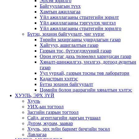
Эрхэм зорилго
Байгууллагын түүх
Хамтын ажиллагаа
Үйл ажиллагааны стратегийн зорилт
Үйл ажиллагааны тэргүүлэх чиглэл
Үйл ажиллагааны стратегийн зорилго
Бүтэц, зохион байгуулалт, чиг үүрэг
Төрийн захиргааны удирдлагын газар
Хайгуул, ашиглалтын газар
Газрын тос, бүтээгдэхүүний газар
Орон нутаг дахь төлөөлөл хариуцсан газар
Хяналт-шинжилгээ, үнэлгээ, дотоод аудитын
газар
Уул уурхай, газрын тосны төв лаборатори
Кадастрын хэлтэс
Бүтэц зохион байгуулалт
Цөмийн болон цацрагийн хяналтын хэлтэс
ХУУЛЬ, ЭРХ ЗҮЙ
Хууль
УИХ-ын тогтоол
Засгийн газрын тогтоол
Сайд, агентлагийн даргын тушаал
Дүрэм, журам, заавар
Хууль, эрх зүйн баримт бичгийн төсөл
Лавлагаа