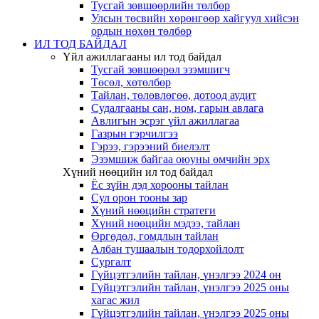
Тусгай зөвшөөрлийн төлбөр
Улсын төсвийн хөрөнгөөр хайгуул хийсэн
ордын нөхөн төлбөр
ИЛ ТОД БАЙДАЛ
Үйл ажиллагааны ил тод байдал
Тусгай зөвшөөрөл эзэмшигч
Төсөл, хөтөлбөр
Тайлан, төлөвлөгөө, дотоод аудит
Судалгааны сан, ном, гарын авлага
Авлигын эсрэг үйл ажиллагаа
Газрын гэрчилгээ
Гэрээ, гэрээний биелэлт
Эзэмшиж байгаа оюуны өмчийн эрх
Хүний нөөцийн ил тод байдал
Ёс зүйн дэд хорооны тайлан
Сул орон тооны зар
Хүний нөөцийн стратеги
Хүний нөөцийн мэдээ, тайлан
Өргөдөл, гомдлын тайлан
Албан тушаалын тодорхойлолт
Сургалт
Гүйцэтгэлийн тайлан, үнэлгээ 2024 он
Гүйцэтгэлийн тайлан, үнэлгээ 2025 оны
хагас жил
Гүйцэтгэлийн тайлан, үнэлгээ 2025 оны