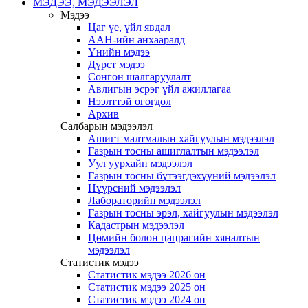
МЭДЭЭ, МЭДЭЭЛЭЛ
Мэдээ
Цаг үе, үйл явдал
ААН-ийн анхааралд
Үнийн мэдээ
Дүрст мэдээ
Сонгон шалгаруулалт
Авлигын эсрэг үйл ажиллагаа
Нээлттэй өгөгдөл
Архив
Салбарын мэдээлэл
Ашигт малтмалын хайгуулын мэдээлэл
Газрын тосны ашиглалтын мэдээлэл
Уул уурхайн мэдээлэл
Газрын тосны бүтээгдэхүүний мэдээлэл
Нүүрсний мэдээлэл
Лабораторийн мэдээлэл
Газрын тосны эрэл, хайгуулын мэдээлэл
Кадастрын мэдээлэл
Цөмийн болон цацрагийн хяналтын
мэдээлэл
Статистик мэдээ
Статистик мэдээ 2026 он
Статистик мэдээ 2025 он
Статистик мэдээ 2024 он