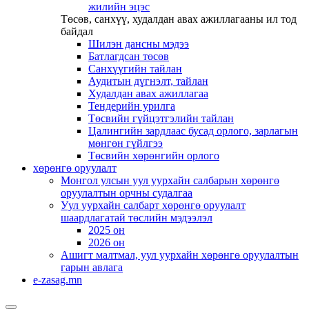
жилийн эцэс
Төсөв, санхүү, худалдан авах ажиллагааны ил тод
байдал
Шилэн дансны мэдээ
Батлагдсан төсөв
Санхүүгийн тайлан
Аудитын дүгнэлт, тайлан
Худалдан авах ажиллагаа
Тендерийн урилга
Төсвийн гүйцэтгэлийн тайлан
Цалингийн зардлаас бусад орлого, зарлагын
мөнгөн гүйлгээ
Төсвийн хөрөнгийн орлого
хөрөнгө оруулалт
Монгол улсын уул уурхайн салбарын хөрөнгө
оруулалтын орчны судалгаа
Уул уурхайн салбарт хөрөнгө оруулалт
шаардлагатай төслийн мэдээлэл
2025 он
2026 он
Ашигт малтмал, уул уурхайн хөрөнгө оруулалтын
гарын авлага
e-zasag.mn