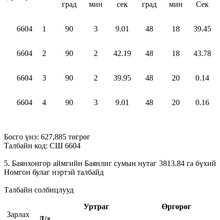
град
мин
сек
град
мин
Сек
6604
1
90
3
9.01
48
18
39.45
6604
2
90
2
42.19
48
18
43.78
6604
3
90
2
39.95
48
20
0.14
6604
4
90
3
9.01
48
20
0.16
Босго үнэ: 627,885 төгрөг
Талбайн код: СШ 6604
5. Баянхонгор аймгийн Баянлиг сумын нутаг 3813.84 га бүхий
Номгон булаг нэртэй талбайд
Талбайн солбицлууд
Уртраг
Өргөрөг
Зарлах
Д/д