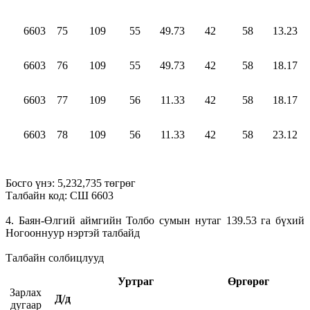
6603
75
109
55
49.73
42
58
13.23
6603
76
109
55
49.73
42
58
18.17
6603
77
109
56
11.33
42
58
18.17
6603
78
109
56
11.33
42
58
23.12
Босго үнэ: 5,232,735 төгрөг
Талбайн код: СШ 6603
4. Баян-Өлгий аймгийн Толбо сумын нутаг 139.53 га бүхий
Ногооннуур нэртэй талбайд
Талбайн солбицлууд
Уртраг
Өргөрөг
Зарлах
Д/д
дугаар