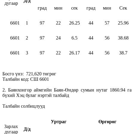
Д/д
дугаар
град
мин
сек
град
мин
Сек
6601
1
97
22
26.25
44
57
25.96
6601
2
97
24
6.5
44
56
38.68
6601
3
97
22
26.17
44
56
38.7
Босго үнэ: 721,620 төгрөг
Талбайн код: СШ 6601
2. Баянхонгор аймгийн Баян-Өндөр сумын нутаг 1860.94 га
бүхий Хэц булаг нэртэй талбайд
Талбайн солбицлууд
Уртраг
Өргөрөг
Зарлах
Д/д
дугаар