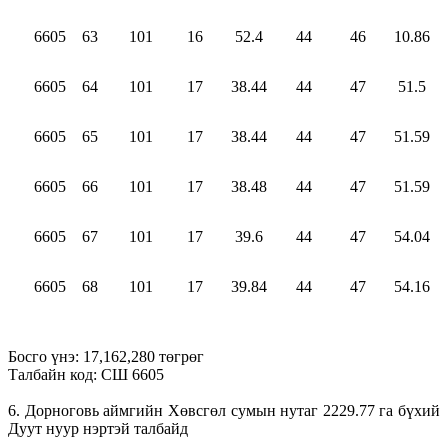
6605
63
101
16
52.4
44
46
10.86
6605
64
101
17
38.44
44
47
51.5
6605
65
101
17
38.44
44
47
51.59
6605
66
101
17
38.48
44
47
51.59
6605
67
101
17
39.6
44
47
54.04
6605
68
101
17
39.84
44
47
54.16
Босго үнэ: 17,162,280 төгрөг
Талбайн код: СШ 6605
6. Дорноговь аймгийн Хөвсгөл сумын нутаг 2229.77 га бүхий
Дуут нуур нэртэй талбайд