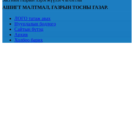
АШИГТ МАЛТМАЛ, ГАЗРЫН ТОСНЫ ГАЗАР.
ЛОГО татаж авах
Нууцлалын бодлого
Сайтын бүтэц
Архив
Холбоо барих