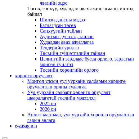
жилийн эцэс
Төсөв, санхүү, худалдан авах ажиллагааны ил тод
байдал
Шилэн дансны мэдээ
Батлагдсан төсөв
Санхүүгийн тайлан
Аудитын дүгнэлт, тайлан
Худалдан авах ажиллагаа
Тендерийн урилга
Төсвийн гүйцэтгэлийн тайлан
Цалингийн зардлаас бусад орлого, зарлагын
мөнгөн гүйлгээ
Төсвийн хөрөнгийн орлого
хөрөнгө оруулалт
Монгол улсын уул уурхайн салбарын хөрөнгө
оруулалтын орчны судалгаа
Уул уурхайн салбарт хөрөнгө оруулалт
шаардлагатай төслийн мэдээлэл
2025 он
2026 он
Ашигт малтмал, уул уурхайн хөрөнгө оруулалтын
гарын авлага
e-zasag.mn