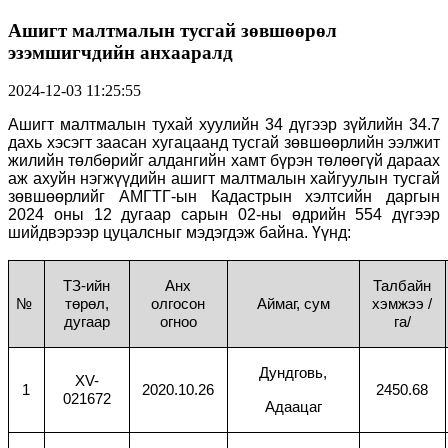
Ашигт малтмалын тусгай зөвшөөрөл
эзэмшигчдийн анхааралд
2024-12-03 11:25:55
Ашигт малтмалын тухай хуулийн 34 дүгээр зүйлийн 34.7
дахь хэсэгт заасан хугацаанд тусгай зөвшөөрлийн ээлжит
жилийн төлбөрийг алдангийн хамт бүрэн төлөөгүй дараах
аж ахуйн нэгжүүдийн ашигт малтмалын хайгуулын тусгай
зөвшөөрлийг АМГТГ-ын Кадастрын хэлтсийн даргын
2024 оны 12 дугаар сарын 02-ны өдрийн 554 дүгээр
шийдвэрээр цуцалсныг мэдэгдэж байна. Үүнд:
ТЗ-ийн
Анх
Талбайн
№
төрөл,
олгосон
Аймаг, сум
хэмжээ /
дугаар
огноо
га/
Дундговь,
XV-
1
2020.10.26
2450.68
021672
Адаацаг