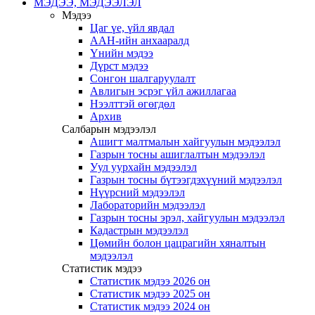
МЭДЭЭ, МЭДЭЭЛЭЛ
Мэдээ
Цаг үе, үйл явдал
ААН-ийн анхааралд
Үнийн мэдээ
Дүрст мэдээ
Сонгон шалгаруулалт
Авлигын эсрэг үйл ажиллагаа
Нээлттэй өгөгдөл
Архив
Салбарын мэдээлэл
Ашигт малтмалын хайгуулын мэдээлэл
Газрын тосны ашиглалтын мэдээлэл
Уул уурхайн мэдээлэл
Газрын тосны бүтээгдэхүүний мэдээлэл
Нүүрсний мэдээлэл
Лабораторийн мэдээлэл
Газрын тосны эрэл, хайгуулын мэдээлэл
Кадастрын мэдээлэл
Цөмийн болон цацрагийн хяналтын
мэдээлэл
Статистик мэдээ
Статистик мэдээ 2026 он
Статистик мэдээ 2025 он
Статистик мэдээ 2024 он