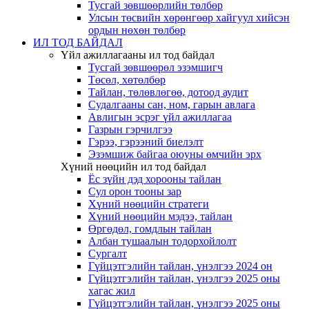
Тусгай зөвшөөрлийн төлбөр
Улсын төсвийн хөрөнгөөр хайгуул хийсэн
ордын нөхөн төлбөр
ИЛ ТОД БАЙДАЛ
Үйл ажиллагааны ил тод байдал
Тусгай зөвшөөрөл эзэмшигч
Төсөл, хөтөлбөр
Тайлан, төлөвлөгөө, дотоод аудит
Судалгааны сан, ном, гарын авлага
Авлигын эсрэг үйл ажиллагаа
Газрын гэрчилгээ
Гэрээ, гэрээний биелэлт
Эзэмшиж байгаа оюуны өмчийн эрх
Хүний нөөцийн ил тод байдал
Ёс зүйн дэд хорооны тайлан
Сул орон тооны зар
Хүний нөөцийн стратеги
Хүний нөөцийн мэдээ, тайлан
Өргөдөл, гомдлын тайлан
Албан тушаалын тодорхойлолт
Сургалт
Гүйцэтгэлийн тайлан, үнэлгээ 2024 он
Гүйцэтгэлийн тайлан, үнэлгээ 2025 оны
хагас жил
Гүйцэтгэлийн тайлан, үнэлгээ 2025 оны