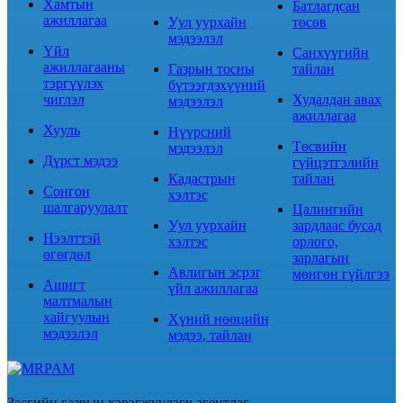
Хамтын
Батлагдсан
ажиллагаа
Уул уурхайн
төсөв
мэдээлэл
Үйл
Санхүүгийн
ажиллагааны
Газрын тосны
тайлан
тэргүүлэх
бүтээгдэхүүний
чиглэл
Худалдан авах
мэдээлэл
ажиллагаа
Хууль
Нүүрсний
Төсвийн
мэдээлэл
Дүрст мэдээ
гүйцэтгэлийн
Кадастрын
тайлан
Сонгон
хэлтэс
шалгаруулалт
Цалингийн
Уул уурхайн
зардлаас бусад
Нээлттэй
хэлтэс
орлого,
өгөгдөл
зарлагын
Авлигын эсрэг
мөнгөн гүйлгээ
Ашигт
үйл ажиллагаа
малтмалын
хайгуулын
Хүний нөөцийн
мэдээлэл
мэдээ, тайлан
Засгийн газрын хэрэгжүүлэгч агентлаг