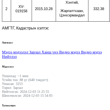
Хэнтий,
XV-
2
2015.10.28
332.38
Жаргалтхаан,
019158
Цэнхэрмандал
АМГТГ, Кадастрын хэлтэс
Ангилал
Мэдээ мэдээлэл
Зарлал
Ханш үнэ
Видео мэдээ
Видео мэдээ
Нийтлэл
Мэдээлэл
Уншихад: ~1 мин
Үгийн тоо: 88 үг (640 тэмдэгт)
Уншсан: 3253
Төрөл: Зарлал
Нийтэлсэн: 2024-12-03 11:25:55
Шинэчилсэн: 2024-12-03 15:54:05
Хуваалцах