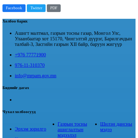
Facebook
Twitter
PDF
Холбоо барих
Ашигт малтмал, газрын тосны газар, Монгол Улс,
Улаанбаатар хот 15170, Чингэлтэй дүүрэг, Барилгачдын
талбай-3, Засгийн газрын XII байр, баруун жигүүр
+976 77771900
976-11-310370
info@mrpam.gov.mn
Биднийг дагах
Чухал холбоосууд
Газрын тосны
Шилэн дансны
Эрхэм зорилго
ашиглалтын
мэдээ
мэдээлэл