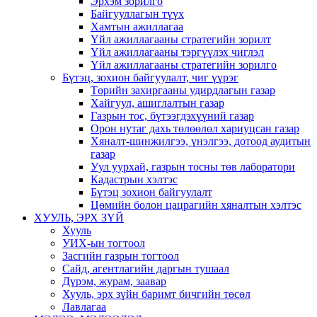
Эрхэм зорилго
Байгууллагын түүх
Хамтын ажиллагаа
Үйл ажиллагааны стратегийн зорилт
Үйл ажиллагааны тэргүүлэх чиглэл
Үйл ажиллагааны стратегийн зорилго
Бүтэц, зохион байгуулалт, чиг үүрэг
Төрийн захиргааны удирдлагын газар
Хайгуул, ашиглалтын газар
Газрын тос, бүтээгдэхүүний газар
Орон нутаг дахь төлөөлөл хариуцсан газар
Хяналт-шинжилгээ, үнэлгээ, дотоод аудитын
газар
Уул уурхай, газрын тосны төв лаборатори
Кадастрын хэлтэс
Бүтэц зохион байгуулалт
Цөмийн болон цацрагийн хяналтын хэлтэс
ХУУЛЬ, ЭРХ ЗҮЙ
Хууль
УИХ-ын тогтоол
Засгийн газрын тогтоол
Сайд, агентлагийн даргын тушаал
Дүрэм, журам, заавар
Хууль, эрх зүйн баримт бичгийн төсөл
Лавлагаа