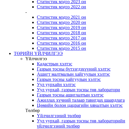
Статистик мэдээ 2023 он
Статистик мэдээ 2022 он
-
Статистик мэдээ 2021 он
Статистик мэдээ 2020 он
Статистик мэдээ 2019 он
Статистик мэдээ 2018 он
Статистик мэдээ 2017 он
Статистик мэдээ 2016 он
Статистик мэдээ 2015 он
ТӨРИЙН ҮЙЛЧИЛГЭЭ
Үйлчилгээ
Кадастрын хэлтэс
Газрын тосны бүтээгдэхүүний хэлтэс
Ашигт малтмалын хайгуулын хэлтэс
Газрын тосны хайгуулын хэлтэс
Уул уурхайн хэлтэс
Уул уурхай, газрын тосны төв лаборатори
Газрын тосны ашиглалтын хэлтэс
Ажиллах хүчний талаар тавигдах шаардлага
Цөмийн болон цацрагийн хяналтын хэлтэс
Төлбөр
Үйлчилгээний төлбөр
Уул уурхай, газрын тосны төв лабораторийн
үйлчилгээний төлбөр