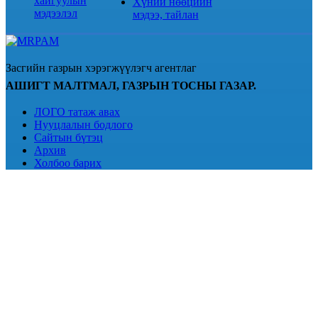
хайгуулын
Хүний нөөцийн
мэдээлэл
мэдээ, тайлан
Засгийн газрын хэрэгжүүлэгч агентлаг
АШИГТ МАЛТМАЛ, ГАЗРЫН ТОСНЫ ГАЗАР.
ЛОГО татаж авах
Нууцлалын бодлого
Сайтын бүтэц
Архив
Холбоо барих