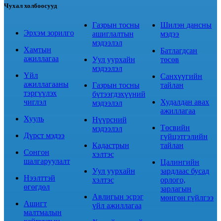
Чухал холбоосууд
Газрын тосны
Шилэн дансны
Эрхэм зорилго
ашиглалтын
мэдээ
мэдээлэл
Хамтын
Батлагдсан
ажиллагаа
Уул уурхайн
төсөв
мэдээлэл
Үйл
Санхүүгийн
ажиллагааны
Газрын тосны
тайлан
тэргүүлэх
бүтээгдэхүүний
чиглэл
Худалдан авах
мэдээлэл
ажиллагаа
Хууль
Нүүрсний
Төсвийн
мэдээлэл
Дүрст мэдээ
гүйцэтгэлийн
Кадастрын
тайлан
Сонгон
хэлтэс
шалгаруулалт
Цалингийн
Уул уурхайн
зардлаас бусад
Нээлттэй
хэлтэс
орлого,
өгөгдөл
зарлагын
Авлигын эсрэг
мөнгөн гүйлгээ
Ашигт
үйл ажиллагаа
малтмалын