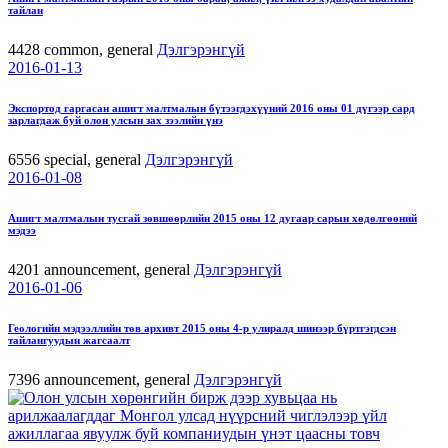
тайлан
4428
common, general
Дэлгэрэнгүй
2016-01-13
Экспортод гаргасан ашигт малтмалын бүтээгдэхүүний 2016 оны 01 дүгээр сард
зарлагдаж буй олон улсын зах зээлийн үнэ
6556
special, general
Дэлгэрэнгүй
2016-01-08
Ашигт малтмалын тусгай зөвшөөрлийн 2015 оны 12 дугаар сарын хөдөлгөөний
мэдээ
4201
announcement, general
Дэлгэрэнгүй
2016-01-06
Геологийн мэдээллийн төв архивт 2015 оны 4-р улиралд шинээр бүртгэгдсэн
тайлангуудын жагсаалт
7396
announcement, general
Дэлгэрэнгүй