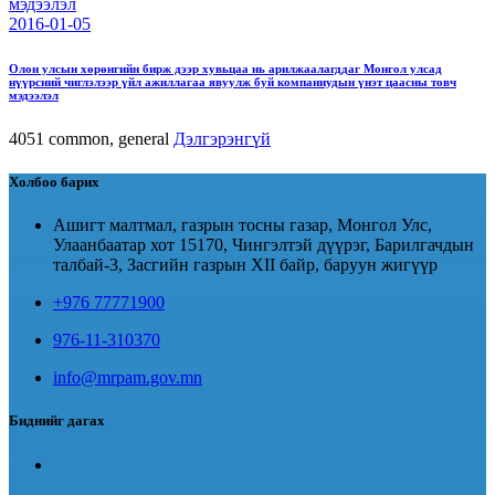
2016-01-05
Олон улсын хөрөнгийн бирж дээр хувьцаа нь арилжаалагддаг Монгол улсад
нүүрсний чиглэлээр үйл ажиллагаа явуулж буй компаниудын үнэт цаасны товч
мэдээлэл
4051
common, general
Дэлгэрэнгүй
Холбоо барих
Ашигт малтмал, газрын тосны газар, Монгол Улс,
Улаанбаатар хот 15170, Чингэлтэй дүүрэг, Барилгачдын
талбай-3, Засгийн газрын XII байр, баруун жигүүр
+976 77771900
976-11-310370
info@mrpam.gov.mn
Биднийг дагах