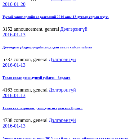
2016-01-20
Тусгай зөвшөөрлийн хөдөлгөөний 2016 оны 12 дугаар сарын мэдээ
3152
announcement, general
Дэлгэрэнгүй
2016-01-13
Дотоодын үйлдвэрүүдийн худалдан авалт хийсэн тайлан
5737
common, general
Дэлгэрэнгүй
2016-01-13
Таван саяас дээш дүнтэй гүйлгээ - Зарлага
4163
common, general
Дэлгэрэнгүй
2016-01-13
Таван сая төгрөгөөс дээш дүнтэй гүйлгээ - Орлого
4738
common, general
Дэлгэрэнгүй
2016-01-13
Ашигт малтмалын газрын 2015 оны бараа, ажил, үйлчилгээ худалдан авалтын