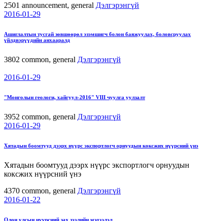
2501
announcement, general
Дэлгэрэнгүй
2016-01-29
Ашиглалтын тусгай зөвшөөрөл эзэмшигч болон баяжуулах, боловсруулах
үйлдвэрүүдийн анхааралд
3802
common, general
Дэлгэрэнгүй
2016-01-29
"Монголын геологи, хайгуул-2016" VIII чуулга уулзалт
3952
common, general
Дэлгэрэнгүй
2016-01-29
Хятадын боомтууд дээрх нүүрс экспортлогч орнуудын коксжих нүүрсний үнэ
Хятадын боомтууд дээрх нүүрс экспортлогч орнуудын
коксжих нүүрсний үнэ
4370
common, general
Дэлгэрэнгүй
2016-01-22
Олон улсын нүүрсний зах зээлийн мэдээлэл