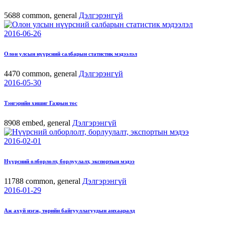
5688
common, general
Дэлгэрэнгүй
2016-06-26
Олон улсын нүүрсний салбарын статистик мэдээлэл
4470
common, general
Дэлгэрэнгүй
2016-05-30
Тэнгэрийн хишиг Газрын тос
8908
embed, general
Дэлгэрэнгүй
2016-02-01
Нүүрсний олборлолт, борлуулалт, экспортын мэдээ
11788
common, general
Дэлгэрэнгүй
2016-01-29
Аж ахуй нэгж, төрийн байгууллагуудын анхааралд