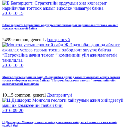
2016-10-15
Б.Баатарцогт: Стратегийн ордуудын хил хязгаарыг нарийвчлан тогтоох ажлыг
эцэслэж чадаагүй байна
5499
common, general
Дэлгэрэнгүй
2016-10-10
Монгол улсын ерөнхий сайд Ж.Эрдэнэбат дорнод аймагт ажиллах үеэрээ газрын
тосны олборлолт явуулж байгаа “Петрочайна дачин тамсаг “ компанийн үйл
ажиллагаатай танилцлаа
10115
common, general
Дэлгэрэнгүй
2016-09-20
Ц.Дашдорж: Монголд геологи хайгуулын ажил хийгдээгүй маш их хэмжээний
талбай бий