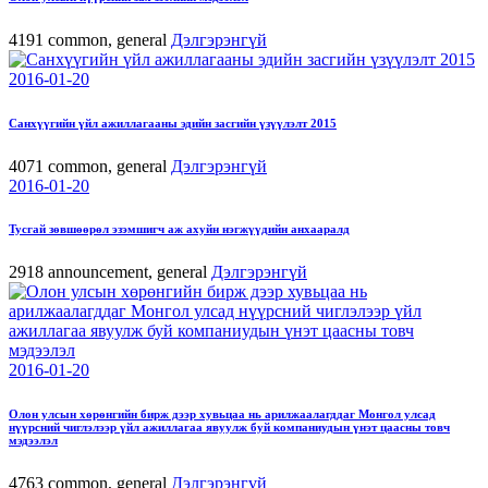
4191
common, general
Дэлгэрэнгүй
2016-01-20
Санхүүгийн үйл ажиллагааны эдийн засгийн үзүүлэлт 2015
4071
common, general
Дэлгэрэнгүй
2016-01-20
Тусгай зөвшөөрөл эзэмшигч аж ахуйн нэгжүүдийн анхааралд
2918
announcement, general
Дэлгэрэнгүй
2016-01-20
Олон улсын хөрөнгийн бирж дээр хувьцаа нь арилжаалагддаг Монгол улсад
нүүрсний чиглэлээр үйл ажиллагаа явуулж буй компаниудын үнэт цаасны товч
мэдээлэл
4763
common, general
Дэлгэрэнгүй