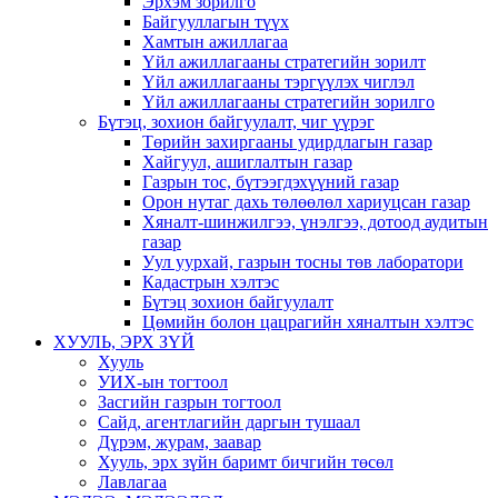
Эрхэм зорилго
Байгууллагын түүх
Хамтын ажиллагаа
Үйл ажиллагааны стратегийн зорилт
Үйл ажиллагааны тэргүүлэх чиглэл
Үйл ажиллагааны стратегийн зорилго
Бүтэц, зохион байгуулалт, чиг үүрэг
Төрийн захиргааны удирдлагын газар
Хайгуул, ашиглалтын газар
Газрын тос, бүтээгдэхүүний газар
Орон нутаг дахь төлөөлөл хариуцсан газар
Хяналт-шинжилгээ, үнэлгээ, дотоод аудитын
газар
Уул уурхай, газрын тосны төв лаборатори
Кадастрын хэлтэс
Бүтэц зохион байгуулалт
Цөмийн болон цацрагийн хяналтын хэлтэс
ХУУЛЬ, ЭРХ ЗҮЙ
Хууль
УИХ-ын тогтоол
Засгийн газрын тогтоол
Сайд, агентлагийн даргын тушаал
Дүрэм, журам, заавар
Хууль, эрх зүйн баримт бичгийн төсөл
Лавлагаа