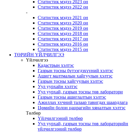
Статистик мэдээ 2023 он
Статистик мэдээ 2022 он
-
Статистик мэдээ 2021 он
Статистик мэдээ 2020 он
Статистик мэдээ 2019 он
Статистик мэдээ 2018 он
Статистик мэдээ 2017 он
Статистик мэдээ 2016 он
Статистик мэдээ 2015 он
ТӨРИЙН ҮЙЛЧИЛГЭЭ
Үйлчилгээ
Кадастрын хэлтэс
Газрын тосны бүтээгдэхүүний хэлтэс
Ашигт малтмалын хайгуулын хэлтэс
Газрын тосны хайгуулын хэлтэс
Уул уурхайн хэлтэс
Уул уурхай, газрын тосны төв лаборатори
Газрын тосны ашиглалтын хэлтэс
Ажиллах хүчний талаар тавигдах шаардлага
Цөмийн болон цацрагийн хяналтын хэлтэс
Төлбөр
Үйлчилгээний төлбөр
Уул уурхай, газрын тосны төв лабораторийн
үйлчилгээний төлбөр