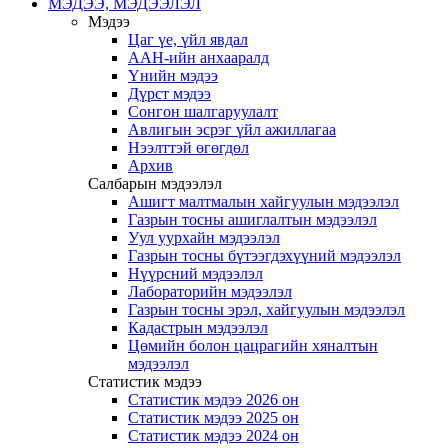
МЭДЭЭ, МЭДЭЭЛЭЛ
Мэдээ
Цаг үе, үйл явдал
ААН-ийн анхааралд
Үнийн мэдээ
Дүрст мэдээ
Сонгон шалгаруулалт
Авлигын эсрэг үйл ажиллагаа
Нээлттэй өгөгдөл
Архив
Салбарын мэдээлэл
Ашигт малтмалын хайгуулын мэдээлэл
Газрын тосны ашиглалтын мэдээлэл
Уул уурхайн мэдээлэл
Газрын тосны бүтээгдэхүүний мэдээлэл
Нүүрсний мэдээлэл
Лабораторийн мэдээлэл
Газрын тосны эрэл, хайгуулын мэдээлэл
Кадастрын мэдээлэл
Цөмийн болон цацрагийн хяналтын
мэдээлэл
Статистик мэдээ
Статистик мэдээ 2026 он
Статистик мэдээ 2025 он
Статистик мэдээ 2024 он