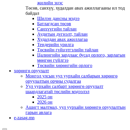
жилийн эцэс
Төсөв, санхүү, худалдан авах ажиллагааны ил тод
байдал
Шилэн дансны мэдээ
Батлагдсан төсөв
Санхүүгийн тайлан
Аудитын дүгнэлт, тайлан
Худалдан авах ажиллагаа
Тендерийн урилга
Төсвийн гүйцэтгэлийн тайлан
Цалингийн зардлаас бусад орлого, зарлагын
мөнгөн гүйлгээ
Төсвийн хөрөнгийн орлого
хөрөнгө оруулалт
Монгол улсын уул уурхайн салбарын хөрөнгө
оруулалтын орчны судалгаа
Уул уурхайн салбарт хөрөнгө оруулалт
шаардлагатай төслийн мэдээлэл
2025 он
2026 он
Ашигт малтмал, уул уурхайн хөрөнгө оруулалтын
гарын авлага
e-zasag.mn