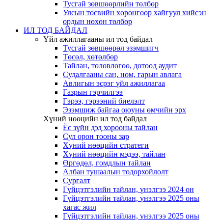
Тусгай зөвшөөрлийн төлбөр
Улсын төсвийн хөрөнгөөр хайгуул хийсэн
ордын нөхөн төлбөр
ИЛ ТОД БАЙДАЛ
Үйл ажиллагааны ил тод байдал
Тусгай зөвшөөрөл эзэмшигч
Төсөл, хөтөлбөр
Тайлан, төлөвлөгөө, дотоод аудит
Судалгааны сан, ном, гарын авлага
Авлигын эсрэг үйл ажиллагаа
Газрын гэрчилгээ
Гэрээ, гэрээний биелэлт
Эзэмшиж байгаа оюуны өмчийн эрх
Хүний нөөцийн ил тод байдал
Ёс зүйн дэд хорооны тайлан
Сул орон тооны зар
Хүний нөөцийн стратеги
Хүний нөөцийн мэдээ, тайлан
Өргөдөл, гомдлын тайлан
Албан тушаалын тодорхойлолт
Сургалт
Гүйцэтгэлийн тайлан, үнэлгээ 2024 он
Гүйцэтгэлийн тайлан, үнэлгээ 2025 оны
хагас жил
Гүйцэтгэлийн тайлан, үнэлгээ 2025 оны