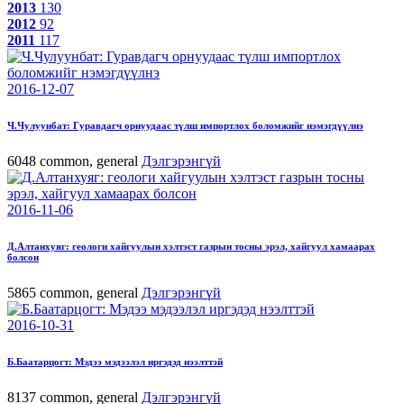
2013
130
2012
92
2011
117
2016-12-07
Ч.Чулуунбат: Гуравдагч орнуудаас түлш импортлох боломжийг нэмэгдүүлнэ
6048
common, general
Дэлгэрэнгүй
2016-11-06
Д.Алтанхуяг: геологи хайгуулын хэлтэст газрын тосны эрэл, хайгуул хамаарах
болсон
5865
common, general
Дэлгэрэнгүй
2016-10-31
Б.Баатарцогт: Мэдээ мэдээлэл иргэдэд нээлттэй
8137
common, general
Дэлгэрэнгүй