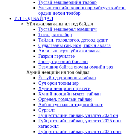
Тусгай зөвшөөрлийн төлбөр
Улсын төсвийн хөрөнгөөр хайгуул хийсэн
ордын нөхөн төлбөр
ИЛ ТОД БАЙДАЛ
Үйл ажиллагааны ил тод байдал
Тусгай зөвшөөрөл эзэмшигч
Төсөл, хөтөлбөр
Тайлан, төлөвлөгөө, дотоод аудит
Судалгааны сан, ном, гарын авлага
Авлигын эсрэг үйл ажиллагаа
Газрын гэрчилгээ
Гэрээ, гэрээний биелэлт
Эзэмшиж байгаа оюуны өмчийн эрх
Хүний нөөцийн ил тод байдал
Ёс зүйн дэд хорооны тайлан
Сул орон тооны зар
Хүний нөөцийн стратеги
Хүний нөөцийн мэдээ, тайлан
Өргөдөл, гомдлын тайлан
Албан тушаалын тодорхойлолт
Сургалт
Гүйцэтгэлийн тайлан, үнэлгээ 2024 он
Гүйцэтгэлийн тайлан, үнэлгээ 2025 оны
хагас жил
Гүйцэтгэлийн тайлан, үнэлгээ 2025 оны