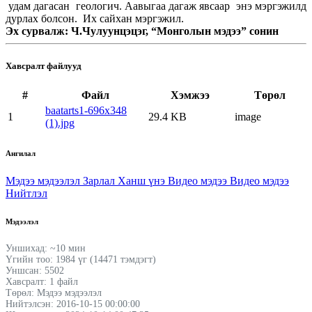
удам дагасан геологич. Аавыгаа дагаж явсаар энэ мэргэжилд
дурлах болсон. Их сайхан мэргэжил.
Эх сурвалж: Ч.Чулуунцэцэг, “Монголын мэдээ” сонин
Хавсралт файлууд
#
Файл
Хэмжээ
Төрөл
baatarts1-696x348
1
29.4 KB
image
(1).jpg
Ангилал
Мэдээ мэдээлэл
Зарлал
Ханш үнэ
Видео мэдээ
Видео мэдээ
Нийтлэл
Мэдээлэл
Уншихад: ~10 мин
Үгийн тоо: 1984 үг (14471 тэмдэгт)
Уншсан: 5502
Хавсралт: 1 файл
Төрөл: Мэдээ мэдээлэл
Нийтэлсэн: 2016-10-15 00:00:00