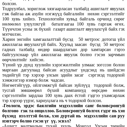
болсон.
Тодруулбал, хориглож хязгаарласан талбайд ашиглалт явуулах
гэж байгаа аж ахуйн нэгжүүд байгалийн нөхөн сэргээлтийг
100 хувь хийнэ. Технологийн хувьд байгаль орчинд сөрөг
нөлөөлөл үзүүлэхгүй баталгаагаа 100 хувь гаргаж өгөх.
Түүнчлэн усны эх бүхий газарт ашиглалт явуулахгүй байх гэх
мэтчилэн.
Харин энгийн хамгаалалттай бүсэд 50 метрээс дотогш үйл
ажиллагаа явуулахгүй байх. Хуульд заасан бүсэд 50 метрээс
гаднах талбайд өндөр шаардлагын дор хамтарсан гэрээ
байгуулснаар үйл ажиллагаа явуулж болно гэсэн зарчмын
өөрчлөлтийг хийсэн.
Үүний үр дүнд хуулийн хэрэгжилтийн улмаас зогссон болон
маргаан дагуулаад байсан асуудлыг үндсэнд нь шийдсэн
төдийгүй тэр хэрээр улсын эдийн засаг сэргэхэд тодорхой
хэмжээгээр нэмэр болж чадсан.
Нөгөөтэйгүүр, ойлгомжгүй байсан зүйлүүд тодорхой болж,
тусгай зөвшөөрөл бүхий компаниуд өөрсдөө нөхөн
сэргээлтийн зардлаа 100 хувь даах ёстой гэдгээ ухамсарлаж
тэр хэрээр үүрэг, хариуцлага нь ч тодорхой болсон.
-Геологи, эрдэс баялгийн мэдээллийн санг боловсронгуй
болгоно гэж та онцоллоо. Боловсронгуй болгох гэдэг нь хэн
бүхэнд нээлттэй болж, хэн дуртай нь мэдээллийн сан руу
нэвтэрч болно гэсэн үг үү, эсвэл?
-Ашигт малтмалын тухай хууль, Монгол Улсын төрийн