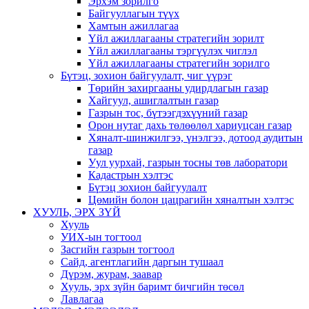
Эрхэм зорилго
Байгууллагын түүх
Хамтын ажиллагаа
Үйл ажиллагааны стратегийн зорилт
Үйл ажиллагааны тэргүүлэх чиглэл
Үйл ажиллагааны стратегийн зорилго
Бүтэц, зохион байгуулалт, чиг үүрэг
Төрийн захиргааны удирдлагын газар
Хайгуул, ашиглалтын газар
Газрын тос, бүтээгдэхүүний газар
Орон нутаг дахь төлөөлөл хариуцсан газар
Хяналт-шинжилгээ, үнэлгээ, дотоод аудитын
газар
Уул уурхай, газрын тосны төв лаборатори
Кадастрын хэлтэс
Бүтэц зохион байгуулалт
Цөмийн болон цацрагийн хяналтын хэлтэс
ХУУЛЬ, ЭРХ ЗҮЙ
Хууль
УИХ-ын тогтоол
Засгийн газрын тогтоол
Сайд, агентлагийн даргын тушаал
Дүрэм, журам, заавар
Хууль, эрх зүйн баримт бичгийн төсөл
Лавлагаа