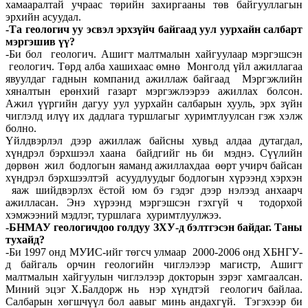
хамааралтай учраас төрийн захиргааны төв байгууллагын
эрхийн асуудал.
-Та геологич уу эсвэл эрхзүйч байгаад уул уурхайн салбарт
мэргэшив үү?
-Би бол геологич. Ашигт малтмалын хайгуулаар мэргэшсэн
геологич. Төрд алба хашихаас өмнө Монголд үйл ажиллагаа
явуулдаг гаднын компанид ажиллаж байгаад Мэргэжлийн
хяналтын ерөнхий газарт мэргэжлээрээ ажиллах болсон.
Ажил үүргийн дагуу уул уурхайн салбарын хууль, эрх зүйн
чиглэлд илүү их дадлага туршлагыг хуримтлуулсан гэж хэлж
болно.
Үйлдвэрлэл дээр ажиллаж байсны хувьд алдаа дутагдал,
хүндрэл бэрхшээл хаана байдгийг нь би мэднэ. Сүүлийн
дөрвөн жил бодлогын яаманд ажиллахдаа өөрт учирч байсан
хүндрэл бэрхшээлтэй асуудлуудыг бодлогын хүрээнд хэрхэн
яаж шийдвэрлэх ёстой юм бэ гэдэг дээр нэлээд анхаарч
ажилласан. Энэ хүрээнд мэргэшсэн гэхгүй ч тодорхой
хэмжээний мэдлэг, туршлага хуримтлуулжээ.
-БНМАУ геологичдоо голдуу ЗХУ-д бэлтгэсэн байдаг. Таны
тухайд?
-Би 1997 онд МУИС-ийг төгсч улмаар 2000-2006 онд ХБНГУ-
д байгаль орчин геологийн чиглэлээр магистр, Ашигт
малтмалын хайгуулын чиглэлээр докторын зэрэг хамгаалсан.
Миний эцэг Х.Балдорж нь нэр хүндтэй геологич байлаа.
Салбарын хөгшчүүл бол аавыг минь андахгүй. Тэгэхээр би