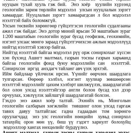
нууцын тухай хууль гэж бий. Энэ хоёр хуулийн хүрээнд
геологийн зарим төрлийн мэдээлэл улсын нууцлалын зэрэгт
хамаардаг. Нууцлалын зэрэгт хамаарагдсан л бол мэдээлэл
нээлттэй байх боломжгүй.
Улсын төсвийн хөрөнгөөр гүйцэтгэсэн геологийн судалгааны
ажил гэж байдаг. Энэ дотор миний ярьсан 50 маштабын зураг
1:200 маштабын геологийн зураг бусад геофизик, геохимийн,
нэгэнт улсаас мөнгө зараад гүйцэтгэчихсэн ажлын мэдээллүүд
нийтэд нээлттэй хэвээр байгаа.
Нийтэд нээлттэй байгаа мэдээлэл рүү орж сонирхохыг хүссэн
хэн бүхэнд Ашигт малтмал, газрын тосны газрын харьяанд
байгаа геологийн фонд буюу мэдээллийн сан нээлттэй.
Сонирхсон иргэд анхдагч тайланг авч үзэх эрхтэй.
Ийм байдлаар үйлчилж ирсэн. Үүнийг өөрчлөх шаардлага
тулгарсан. Өөрөөр хэлбэл, нэгэнт хуулиар зөвшөөрсөн
нээлттэй мэдээллийг цахим хэлбэрт шилжүүлэх, шаардлагатай
бол олон улсад нээлттэйгээр англи болон бусад хэл дээр
орчуулах, хэвлүүлэх зайлшгүй шаардлагатай болсон.
Гэхдээ энэ ажил хоёр талтай. Эхнийх нь, Монголын
геологийн салбарын хөгжлийн төвшинг олон улсад гаргаж
тавих давуу талтайгаас гадна гадаадын том хөрөнгө
оруулагчдад энэ улс геологийн нөөцийн хувьд сонирхол
татахуйц орон мөн үү, биш үү гэдэгт хариулт болохуйц
мэдээллээр хангах нөхцөлийг бүрдүүлнэ.
Ашигт малтмал, газрын тосны газрын харьяанд эрдэс,