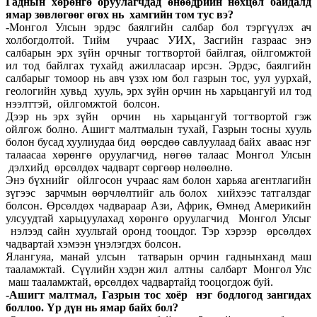
Гаднын хөрөнгө оруулагчдад өнөөдрийн нөхцөл байдалд
ямар зөвлөгөөг өгөх нь хамгийн том тус вэ?
-Монгол Улсын эрдэс баялгийн салбар бол тэргүүлэх ач
холбогдолтой. Тийм учраас УИХ, Засгийн газраас энэ
салбарын эрх зүйн орчныг тогтвортой байлгая, ойлгомжтой
ил тод байлгах тухайд ажилласаар ирсэн. Эрдэс, баялгийн
салбарыг томоор нь авч үзэх юм бол газрын тос, уул уурхай,
геологийн хувьд хууль, эрх зүйн орчин нь харьцангуй ил тод
нээлттэй, ойлгомжтой болсон.
Дээр нь эрх зүйн орчин нь харьцангуй тогтвортой гэж
ойлгож болно. Ашигт малтмалын тухай, Газрын тосны хууль
болон бусад хуулиудаа бид өөрсдөө савлуулаад байх аваас нэг
талаасаа хөрөнгө оруулагчид, нөгөө талаас Монгол Улсын
дэлхийд өрсөлдөх чадварт сөргөөр нөлөөлнө.
Энэ бүхнийг ойлгосон учраас яам болон харьяа агентлагийн
зүгээс зарчмын өөрчлөлтийг аль болох хийхээс татгалздаг
болсон. Өрсөлдөх чадвараар Ази, Африк, Өмнөд Америкийн
улсуудтай харьцуулахад хөрөнгө оруулагчид Монгол Улсыг
нэлээд сайн хуультай оронд тооцдог. Тэр хэрээр өрсөлдөх
чадвартай хэмээн үнэлэгдэх болсон.
Ялангуяа, манай улсын татварын орчин гаднынханд маш
тааламжтай. Сүүлийн хэдэн жил алтны салбарт Монгол Улс
маш тааламжтай, өрсөлдөх чадвартайд тооцогдож буй.
-Ашигт малтмал, Газрын тос хоёр нэг бодлогод зангидах
боллоо. Үр дүн нь ямар байх бол?