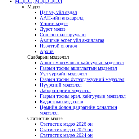
МЭДЭЭ, МЭДЭЭЛЭЛ
Мэдээ
Цаг үе, үйл явдал
ААН-ийн анхааралд
Үнийн мэдээ
Дүрст мэдээ
Сонгон шалгаруулалт
Авлигын эсрэг үйл ажиллагаа
Нээлттэй өгөгдөл
Архив
Салбарын мэдээлэл
Ашигт малтмалын хайгуулын мэдээлэл
Газрын тосны ашиглалтын мэдээлэл
Уул уурхайн мэдээлэл
Газрын тосны бүтээгдэхүүний мэдээлэл
Нүүрсний мэдээлэл
Лабораторийн мэдээлэл
Газрын тосны эрэл, хайгуулын мэдээлэл
Кадастрын мэдээлэл
Цөмийн болон цацрагийн хяналтын
мэдээлэл
Статистик мэдээ
Статистик мэдээ 2026 он
Статистик мэдээ 2025 он
Статистик мэдээ 2024 он