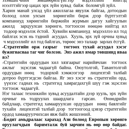
эзэмшигчийн зөвшөөрөлгүйгээр мэдээллийг нийтэд
нээлттэйгээр цацах эрх зүйн хувьд байж боломгүй зүйл.
Харин манай улсад үйл ажиллагаа явуулж байгаа, дотоодын
болоод олон улсын хөрөнгийн бирж дээр бүртгэлтэй
компаниуд хөрөнгийн биржийн журмын дагуу хайгуулын
ажилд зарцуулсан хөрөнгө, тогтоосон нөөцөө нийтэд ил
тодоор мэдээлэх ёстой. Хувийн компаниуд мэдээллээ ил тод
байлгах эсэх нь тэдний асуудал. Хууль, эрх зүй орчны хувьд
ч мэдээллийг ил тод байлгах, төрөөс энэ талаар зарлах ёсгүй.
-Стратегийн орж газрыг тогтоох тухай асуудал хэсэг
бужигнаснаа таг чиг болсон. Энэ ажил ямар төвшинд яваа
вэ?
-Стратегийн ордуудын хил хязгаарыг нарийвчлан тогтоох
ажлыг эцэслэж чадаагүй байна. Оюутолгой, Тавантолгой
ордуудын нөөц тодорхой хэмжээгээр лицензтэй талбай
дотроо бүртгэгдсэн байгаа. Яг энэ хэсэг нь стратегийн орд,
үүнээс гаднах нь стратегид хамрагдахгүй шүү гэж эцэслэн
тогтоож чадаагүй.
Нэг талаас техникийн хувьд асуудалтайн дээр хууль, эрх зүйн
орчныг нь тодруулах шаардлага гарсан. Өнөөдрийн
байдлаар, стратегид хамааруулсан ордуудын нөөц баялгийг
тухайн лицензтэй талбай дээр тогтоогоод цэвэр стратегийн
ордод хамааруулчихсан явж байх жишээний.
-Бодит амьдралаас харахад Ази болоод Европын хөрөнгө
оруулагчдын баримталж буй зарчим нь өөр өөр байдаг.