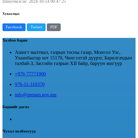
Шинэчилсэн: 2024-10-14 00:47:25
Хуваалцах
Facebook
Twitter
PDF
Холбоо барих
Ашигт малтмал, газрын тосны газар, Монгол Улс,
Улаанбаатар хот 15170, Чингэлтэй дүүрэг, Барилгачдын
талбай-3, Засгийн газрын XII байр, баруун жигүүр
+976 77771900
976-11-310370
info@mrpam.gov.mn
Биднийг дагах
Чухал холбоосууд