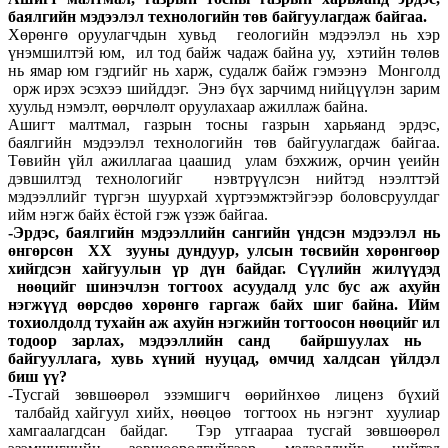
баялгийн мэдээлэл технологийн төв байгуулагдаж байгаа.
Хөрөнгө оруулагчдын хувьд геологийн мэдээлэл нь хэр
үнэмшилтэй юм, ил тод байж чадаж байна уу, хэтийн төлөв
нь ямар юм гэдгийг нь харж, судалж байж гэмээнэ Монголд
орж ирэх эсэхээ шийддэг. Энэ бүх зарчимд нийцүүлэн зарим
хуульд нэмэлт, өөрчлөлт оруулахаар ажиллаж байна.
Ашигт малтмал, газрын тосны газрын харьяанд эрдэс,
баялгийн мэдээлэл технологийн төв байгуулагдаж байгаа.
Төвийн үйл ажиллагаа цаашид улам бэхжиж, орчин үеийн
дэвшилтэд технологийг нэвтрүүлсэн нийтэд нээлттэй
мэдээллийг түргэн шуурхай хүртээмжтэйгээр боловсруулдаг
ийм нэгж байх ёстой гэж үзэж байгаа.
-Эрдэс, баялгийн мэдээллийн сангийн үндсэн мэдээлэл нь
өнгөрсөн ХХ зууны дундуур, улсын төсвийн хөрөнгөөр
хийгдсэн хайгуулын үр дүн байдаг. Сүүлийн жилүүдэд
нөөцийг шинэчлэн тогтоох асуудалд улс бус аж ахуйн
нэгжүүд өөрсдөө хөрөнгө гаргаж байх шиг байна. Ийм
тохиолдолд тухайн аж ахуйн нэгжийн тогтоосон нөөцийг ил
тодоор зарлах, мэдээллийн санд байршуулах нь
байгууллага, хувь хүний нууцад, өмчид халдсан үйлдэл
биш үү?
-Тусгай зөвшөөрөл эзэмшигч өөрийнхөө лиценз бүхий
талбайд хайгуул хийх, нөөцөө тогтоох нь нэгэнт хуулиар
хамгаалагдсан байдаг. Тэр утгаараа тусгай зөвшөөрөл