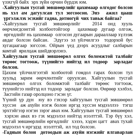
үзэхгүй байх эрх зүйн орчин бүрдэх юм.
-Хайгуулын тусгай зөвшөөрлийг цахимаар олгодог болсон
нь хэл ам дагуулсан тул зогсоосон. Энэ ажил цааш
үргэлжлэх эсэхийг гадна, дотногүй чих тавьж байгаа?
-Хайгуулын тусгай зөвшөөрлийг 2014 онд хууль
өөрчлөгдсөнтэй холбоотойгоор цахимаар дугаар олгож,
өргөдлийг нь цахимаар олгосон дугаарын дарааллаар хүлээж
авдаг болсон байсан. Эдүгээ эл үйлчилгээ тодорхой бус
хугацаагаар зогссон. Ойрын үед дээрх асуудлыг салбарын
яамтай ярилцаж шийдвэрлэнэ.
Хайгуулын тусгай зөвшөөрөл олгох боломжтой талбайг
төрөөс тогтоож, түүнийгээ нийтэд ил тодоор зарладаг
болсон.
Цахим үйлчилгээтэй холбоотой гомдол гарах болсон тул
хуульд зарим өөрчлөлтийг оруулсан. Хайгуулын тусгай
зөвшөөрөл олгох боломжтой талбайг төрөөс тогтоож,
түүнийгээ нийтэд ил тодоор зарладаг болсон. Өөрөөр хэлбэл,
Засгийн газар оролцоно гэсэн үг.
Үүний үр дүн юу вэ гэхээр хайгуулын тусгай зөвшөөрөл
хүссэн аж ахуйн нэгж болон иргэд хүссэн мэдээллээ тэгш
эрхтэйгээр нэгэн зэрэг авах юм. Хайгуулын тусгай зөвшөөрөл
хэрхэн авах вэ гэх мэдээлэл нийтэд нээлттэй. Тэр бүү хэл,
тусгай зөвшөөрлийн өргөдлийг хэзээ, хэдэн цагт авах тухай
мэдээлэл ч иргэдэд нээлттэй, ил тод болсон.
-Гаднын болон дотоодын аж ахуйн нэгжийг ялгаварлан