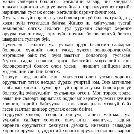
манай салбарын бодлого, хөгжлийн загвар, чиг хандлага
тавьсан зорилтоо ямар үе шаттайгаар хэрэгжүүлэх вэ гэдгийг
нарийвчлан тусгаж өгсөн хөгжлийн баримт бичиг юм.
Хууль, эрх зүйн орчныг улам боловсронгуй болгох тухайд хэд
хэдэн зүйл тусгагдсан байгаа. Жишээ нь, хайгуулын тусгай
зөвшөөрөл олгох, геологи уул уурхайн салбарт хөрөнгө
оруулалтыг татахад эрх зүйн орчныг боловсронгуй болгох
шаардлага тулгарч буй.
Түүнчлэн геологи, уул уурхай эрдэс баялгийн салбарын
боловсон хүчнийг олон улсад хүлээн зөвшөөрөгдөхүйц
мэргэшсэн байх гэх зүйл заалтыг бодлогоор тусгасан.
Үүнээс гадна геологи, эрдэс баялгийн мэдээллийн санг
боловсронгуй болгох олон улсын жишигт нийцсэн дата
мэдээллийн сан бий болгох.
Тэрхүү мэдээллийн санг үндэслээд олон улсын хөрөнгө
оруулалтыг татах нөхцөл бүрдэх учиртай юм. Энэ мэтчилэн
салбарын хөгжил, хууль эрх зүйн орчныг улам боловсронгуй
болгохуйц зүйлүүдийг хуульчилж өгсөн. Мөн төрөөс эрдэс,
баялгийн салбарт баримтлах бодлогыг хэрэгжүүлэхдээ хувийн
хэвшил, төрийн байгууллага гэж ялгаварлаж үзэхгүй байх
гэсэн заалтыг шинээр суулгаж өгсөн байгаа.
Тодруулж хэлбэл, геологи хайгуул, ашигт малтмал, уул
уурхайн салбарт хөрөнгө оруулалтыг ялангуяа, гаднын
хөрөнгө оруулалтыг хөхиүлэн дэмжих, ингэхдээ гадаадын
хөрөнгө оруулагч, үндэсний хөрөнгө оруулагч гэж ялгаварлан