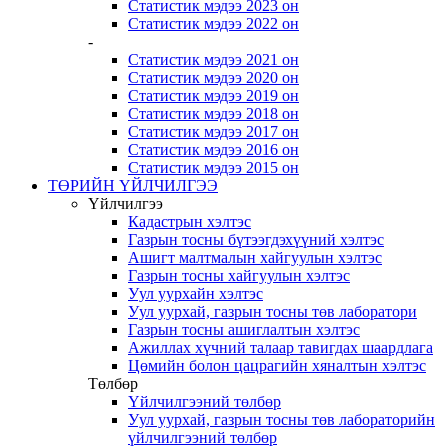
Статистик мэдээ 2023 он
Статистик мэдээ 2022 он
-
Статистик мэдээ 2021 он
Статистик мэдээ 2020 он
Статистик мэдээ 2019 он
Статистик мэдээ 2018 он
Статистик мэдээ 2017 он
Статистик мэдээ 2016 он
Статистик мэдээ 2015 он
ТӨРИЙН ҮЙЛЧИЛГЭЭ
Үйлчилгээ
Кадастрын хэлтэс
Газрын тосны бүтээгдэхүүний хэлтэс
Ашигт малтмалын хайгуулын хэлтэс
Газрын тосны хайгуулын хэлтэс
Уул уурхайн хэлтэс
Уул уурхай, газрын тосны төв лаборатори
Газрын тосны ашиглалтын хэлтэс
Ажиллах хүчний талаар тавигдах шаардлага
Цөмийн болон цацрагийн хяналтын хэлтэс
Төлбөр
Үйлчилгээний төлбөр
Уул уурхай, газрын тосны төв лабораторийн
үйлчилгээний төлбөр