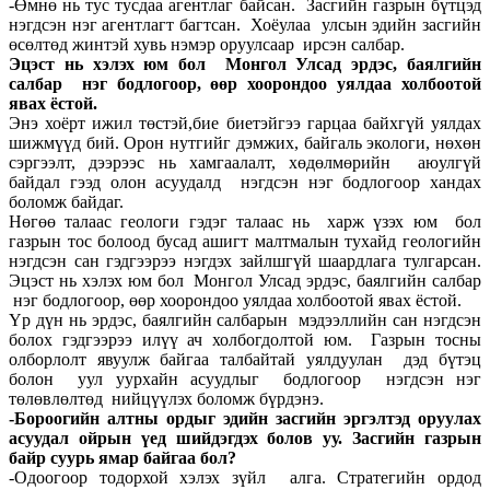
-Өмнө нь тус тусдаа агентлаг байсан. Засгийн газрын бүтцэд
нэгдсэн нэг агентлагт багтсан. Хоёулаа улсын эдийн засгийн
өсөлтөд жинтэй хувь нэмэр оруулсаар ирсэн салбар.
Эцэст нь хэлэх юм бол Монгол Улсад эрдэс, баялгийн
салбар нэг бодлогоор, өөр хоорондоо уялдаа холбоотой
явах ёстой.
Энэ хоёрт ижил төстэй,бие биетэйгээ гарцаа байхгүй уялдах
шижмүүд бий. Орон нутгийг дэмжих, байгаль экологи, нөхөн
сэргээлт, дээрээс нь хамгаалалт, хөдөлмөрийн аюулгүй
байдал гээд олон асуудалд нэгдсэн нэг бодлогоор хандах
боломж байдаг.
Нөгөө талаас геологи гэдэг талаас нь харж үзэх юм бол
газрын тос болоод бусад ашигт малтмалын тухайд геологийн
нэгдсэн сан гэдгээрээ нэгдэх зайлшгүй шаардлага тулгарсан.
Эцэст нь хэлэх юм бол Монгол Улсад эрдэс, баялгийн салбар
нэг бодлогоор, өөр хоорондоо уялдаа холбоотой явах ёстой.
Үр дүн нь эрдэс, баялгийн салбарын мэдээллийн сан нэгдсэн
болох гэдгээрээ илүү ач холбогдолтой юм. Газрын тосны
олборлолт явуулж байгаа талбайтай уялдуулан дэд бүтэц
болон уул уурхайн асуудлыг бодлогоор нэгдсэн нэг
төлөвлөлтөд нийцүүлэх боломж бүрдэнэ.
-Бороогийн алтны ордыг эдийн засгийн эргэлтэд оруулах
асуудал ойрын үед шийдэгдэх болов уу. Засгийн газрын
байр суурь ямар байгаа бол?
-Одоогоор тодорхой хэлэх зүйл алга. Стратегийн ордод