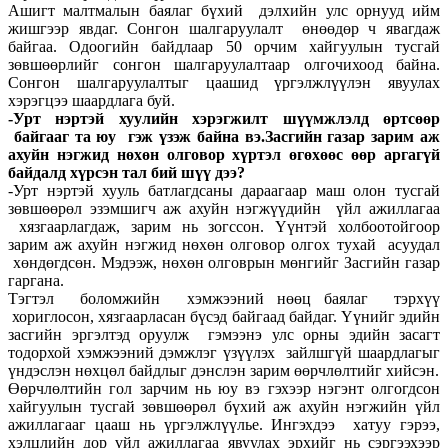
Ашигт малтмалын баялаг бүхий дэлхийн улс орнууд ийм
жишгээр явдаг. Сонгон шалгаруулалт өнөөдөр ч явагдаж
байгаа. Одоогийн байдлаар 50 орчим хайгуулын тусгай
зөвшөөрлийг сонгон шалгаруулалтаар олгочихоод байна.
Сонгон шалгаруулалтыг цаашид үргэлжлүүлэн явуулах
хэрэгцээ шаардлага буй.
-Урт нэртэй хуулийн хэрэгжилт шүүмжлэлд өртсөөр
байгааг та юу гэж үзэж байна вэ.Засгийн газар зарим аж
ахуйн нэгжид нөхөн олговор хүртэл өгөхөөс өөр аргагүй
байдалд хүрсэн тал бий шүү дээ?
-Урт нэртэй хууль батлагдсаны дараагаар маш олон тусгай
зөвшөөрөл эзэмшигч аж ахуйн нэгжүүдийн үйл ажиллагаа
хязгаарлагдаж, зарим нь зогссон. Үүнтэй холбоотойгоор
зарим аж ахуйн нэгжид нөхөн олговор олгох тухай асуудал
хөндөгдсөн. Мэдээж, нөхөн олговрын мөнгийг Засгийн газар
гаргана.
Тэгтэл боломжийн хэмжээний нөөц баялаг тэрхүү
хориглосон, хязгаарласан бүсэд байгаад байдаг. Үүнийг эдийн
засгийн эргэлтэд оруулж гэмээнэ улс орны эдийн засагт
тодорхой хэмжээний дэмжлэг үзүүлэх зайлшгүй шаардлагыг
үндэслэн нөхцөл байдлыг дэнслэн зарим өөрчлөлтийг хийсэн.
Өөрчлөлтийн гол зарчим нь юу вэ гэхээр нэгэнт олгогдсон
хайгуулын тусгай зөвшөөрөл бүхий аж ахуйн нэгжийн үйл
ажиллагааг цааш нь үргэлжлүүлье. Ингэхдээ хатуу гэрээ,
хэлцлийн дор үйл ажиллагаа явуулах эрхийг нь сэргээхээр