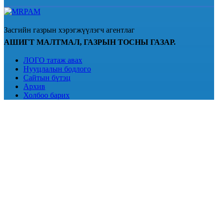
Засгийн газрын хэрэгжүүлэгч агентлаг
АШИГТ МАЛТМАЛ, ГАЗРЫН ТОСНЫ ГАЗАР.
ЛОГО татаж авах
Нууцлалын бодлого
Сайтын бүтэц
Архив
Холбоо барих