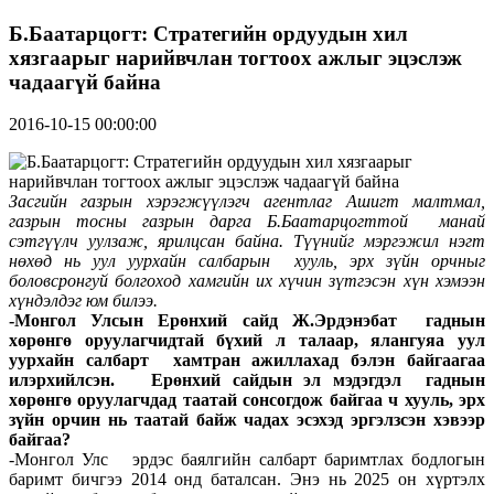
Б.Баатарцогт: Стратегийн ордуудын хил
хязгаарыг нарийвчлан тогтоох ажлыг эцэслэж
чадаагүй байна
2016-10-15 00:00:00
Засгийн газрын хэрэгжүүлэгч агентлаг Ашигт малтмал,
газрын тосны газрын дарга Б.Баатарцогттой манай
сэтгүүлч уулзаж, ярилцсан байна. Түүнийг мэргэжил нэгт
нөхөд нь уул уурхайн салбарын хууль, эрх зүйн орчныг
боловсронгуй болгоход хамгийн их хүчин зүтгэсэн хүн хэмээн
хүндэлдэг юм билээ.
-Монгол Улсын Ерөнхий сайд Ж.Эрдэнэбат гаднын
хөрөнгө оруулагчидтай бүхий л талаар, ялангуяа уул
уурхайн салбарт хамтран ажиллахад бэлэн байгаагаа
илэрхийлсэн. Ерөнхий сайдын эл мэдэгдэл гаднын
хөрөнгө оруулагчдад таатай сонсогдож байгаа ч хууль, эрх
зүйн орчин нь таатай байж чадах эсэхэд эргэлзсэн хэвээр
байгаа?
-Монгол Улс эрдэс баялгийн салбарт баримтлах бодлогын
баримт бичгээ 2014 онд баталсан. Энэ нь 2025 он хүртэлх