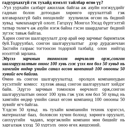
гадуурхахгүй гэх тухайд нэмэлт тайлбар өгнө үү?
-Уул уурхайн салбарт ажиллаж байгаа аж ахуйн нэгжүүдийг
гаднын болон дотоодын хөрөнгө оруулалттай гэж
ялгаварлахгүй байх нөхцөлийг хуульчилж өгсөн нь бидний
хувьд чамлахааргүй ололт. Гагцхүү Монгол Улсад бүртгэлтэй
татвар төлөгч аж ахуйн нэгж байна гэсэн шаардлагыг бидний
зүгээс тавьж байгаа.
Харин сонгон шалгаруулалт дээр арай өөр зарчмыг баримталж
буй.Тодруулбал, сонгон шалгаруулалтыг дээр дурдсанчлан
Засгийн газраас тогтоосон тодорхой талбайд олон нийтэд
нээлттэй зарлана.
Эдү
гээ зарчмын томоохон өө
рчлө
лт орж,сонгон
шалгаруулалтын оноог 100 хувь гэж ү
зэх юм бол 50 хувьд нь
хамгийн ө
ндө
р ү
нийн санал ө
гсө
н компанид 100 онооны 50
хувийг ө
гч байгаа.
Өмнө нь сонгон шалгаруулалтад оролцох компаниудын
хүсэлтийг комисс хүлээж аваад сонгон шалгаруулалт хийдэг
байв. Эдүгээ зарчмын томоохон өөрчлөлт орж,сонгон
шалгаруулалтын оноог 100 хувь гэж үзэх юм бол 50 хувьд нь
хамгийн өндөр үнийн санал өгсөн компанид 100 онооны 50
хувийг өгч байгаа.
Үлдсэн 50 хувьд нь тухайн компанийн техник хэрэгсэл,
материаллаг бааз, боловсон хүчин болоод хөрөнгө оруулалт,
санхүүгийн чадавх, мэргэжлийн компани мөн бишийг нь
харгалзаж үзээд 50 хүртэлх оноо өгөх жишээний.