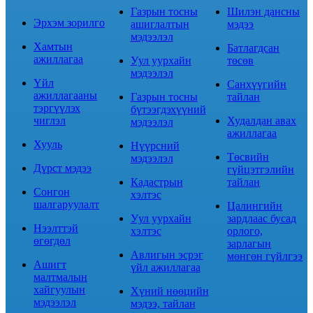
Газрын тосны
Шилэн дансны
Эрхэм зорилго
ашиглалтын
мэдээ
мэдээлэл
Хамтын
Батлагдсан
ажиллагаа
Уул уурхайн
төсөв
мэдээлэл
Үйл
Санхүүгийн
ажиллагааны
Газрын тосны
тайлан
тэргүүлэх
бүтээгдэхүүний
чиглэл
Худалдан авах
мэдээлэл
ажиллагаа
Хууль
Нүүрсний
Төсвийн
мэдээлэл
Дүрст мэдээ
гүйцэтгэлийн
Кадастрын
тайлан
Сонгон
хэлтэс
шалгаруулалт
Цалингийн
Уул уурхайн
зардлаас бусад
Нээлттэй
хэлтэс
орлого,
өгөгдөл
зарлагын
Авлигын эсрэг
мөнгөн гүйлгээ
Ашигт
үйл ажиллагаа
малтмалын
хайгуулын
Хүний нөөцийн
мэдээлэл
мэдээ, тайлан