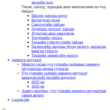
жилийн эцэс
Төсөв, санхүү, худалдан авах ажиллагааны ил тод
байдал
Шилэн дансны мэдээ
Батлагдсан төсөв
Санхүүгийн тайлан
Аудитын дүгнэлт, тайлан
Худалдан авах ажиллагаа
Тендерийн урилга
Төсвийн гүйцэтгэлийн тайлан
Цалингийн зардлаас бусад орлого, зарлагын
мөнгөн гүйлгээ
Төсвийн хөрөнгийн орлого
хөрөнгө оруулалт
Монгол улсын уул уурхайн салбарын хөрөнгө
оруулалтын орчны судалгаа
Уул уурхайн салбарт хөрөнгө оруулалт
шаардлагатай төслийн мэдээлэл
2025 он
2026 он
Ашигт малтмал, уул уурхайн хөрөнгө оруулалтын
гарын авлага
e-zasag.mn