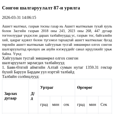
Сонгон шалгаруулалт 87-н урилга
2026-03-31 14:06:15
Ашигт малтмал, газрын тосны газар нь Ашигт малтмалын тухай хууль
болон Засгийн газрын 2018 оны 243, 2023 оны 268, 447 дугаар
тогтоолуудыг үндэслэн дараах талбайнуудад ус, газрын тос, байгалийн
хий, цацраг идэвхт болон түгээмэл тархацтай ашигт малтмалаас бусад
төрлийн ашигт малтмалын хайгуулын тусгай зөвшөөрөл олгох сонгон
шалгаруулалтад оролцох аж ахуйн нэгжүүдийг санал ирүүлэхийг урьж
байна. Үүнд:
Хайгуулын тусгай зөвшөөрөл олгох сонгон
шалгаруулалт зарлагдах талбайнууд
1. Баян-Өлгий аймгийн Алтай сумын нутаг 1359.31 гектар
бүхий Баруун Бардам уул нэртэй талбайд
Талбайн солбицлууд:
Уртраг
Өргөрөг
Зарлах
Д/
дугаар
д
град
мин
сек
град
мин
Сек