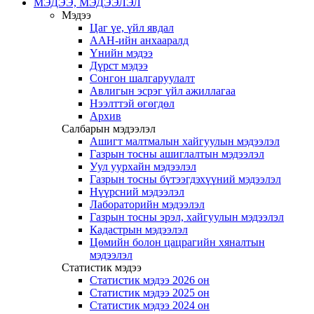
МЭДЭЭ, МЭДЭЭЛЭЛ
Мэдээ
Цаг үе, үйл явдал
ААН-ийн анхааралд
Үнийн мэдээ
Дүрст мэдээ
Сонгон шалгаруулалт
Авлигын эсрэг үйл ажиллагаа
Нээлттэй өгөгдөл
Архив
Салбарын мэдээлэл
Ашигт малтмалын хайгуулын мэдээлэл
Газрын тосны ашиглалтын мэдээлэл
Уул уурхайн мэдээлэл
Газрын тосны бүтээгдэхүүний мэдээлэл
Нүүрсний мэдээлэл
Лабораторийн мэдээлэл
Газрын тосны эрэл, хайгуулын мэдээлэл
Кадастрын мэдээлэл
Цөмийн болон цацрагийн хяналтын
мэдээлэл
Статистик мэдээ
Статистик мэдээ 2026 он
Статистик мэдээ 2025 он
Статистик мэдээ 2024 он