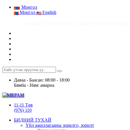
Монгол
Монгол
English
● АШИГТ МАЛТМАЛ, ГАЗРЫН ТОСНЫ ГАЗРЫН СТАТИСТИК МЭДЭЭ ● Аш
Даваа - Баасан: 08:00 - 18:00
Бямба - Ням: амарна
11-11 Төв
(976) 110
БИДНИЙ ТУХАЙ
Үйл ажиллагааны зорилго, зорилт