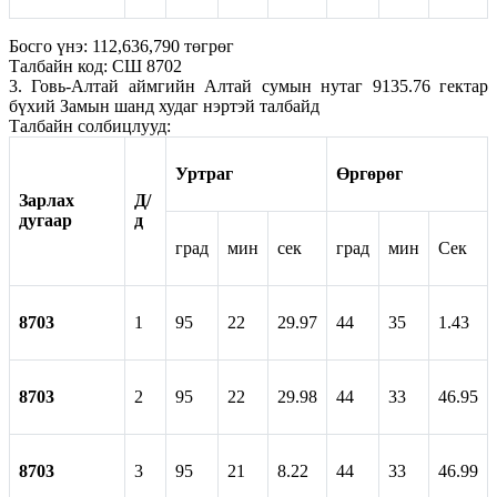
Босго үнэ: 112,636,790 төгрөг
Талбайн код: СШ 8702
3. Говь-Алтай аймгийн Алтай сумын нутаг 9135.76 гектар
бүхий Замын шанд худаг нэртэй талбайд
Талбайн солбицлууд:
Уртраг
Өргөрөг
Зарлах
Д/
дугаар
д
град
мин
сек
град
мин
Сек
8703
1
95
22
29.97
44
35
1.43
8703
2
95
22
29.98
44
33
46.95
8703
3
95
21
8.22
44
33
46.99