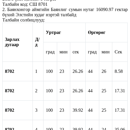
Талбайн код: СШ 8701
2. Баянхонгор аймгийн Баянлиг сумын нутаг 16090.97 гектар
бүхий Элстийн худаг нэртэй талбайд
Талбайн солбицлууд:
Уртраг
Өргөрөг
Зарлах
Д/
дугаар
д
град
мин
сек
град
мин
Сек
8702
1
100
23
26.26
44
26
8.58
8702
2
100
23
26.26
44
25
17.31
8702
3
100
23
39.92
44
25
17.31
8702
4
100
23
39.92
44
24
35.06