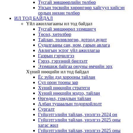
Тусгай зөвшөөрлийн төлбөр
Улсын төсвийн хөрөнгөөр хайгуул хийсэн
ордын нөхөн төлбөр
ИЛ ТОД БАЙДАЛ
Үйл ажиллагааны ил тод байдал
Тусгай зөвшөөрөл эзэмшигч
Төсөл, хөтөлбөр
Тайлан, төлөвлөгөө, дотоод аудит
Судалгааны сан, ном, гарын авлага
Авлигын эсрэг үйл ажиллагаа
Газрын гэрчилгээ
Гэрээ, гэрээний биелэлт
Эзэмшиж байгаа оюуны өмчийн эрх
Хүний нөөцийн ил тод байдал
Ёс зүйн дэд хорооны тайлан
Сул орон тооны зар
Хүний нөөцийн стратеги
Хүний нөөцийн мэдээ, тайлан
Өргөдөл, гомдлын тайлан
Албан тушаалын тодорхойлолт
Сургалт
Гүйцэтгэлийн тайлан, үнэлгээ 2024 он
Гүйцэтгэлийн тайлан, үнэлгээ 2025 оны
хагас жил
Гүйцэтгэлийн тайлан, үнэлгээ 2025 оны