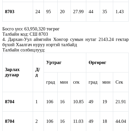
8703
24
95
20
27.99
44
35
1.43
Босго үнэ: 63,950,320 төгрөг
Талбайн код: СШ 8703
4. Дархан-Уул аймгийн Хонгор сумын нутаг 2143.24 гектар
бүхий Хаалгач нуруу нэртэй талбайд
Талбайн солбицлууд:
Уртраг
Өргөрөг
Зарлах
Д/
дугаар
д
град
мин
сек
град
мин
Сек
8704
1
106
16
10.85
49
19
21.91
8704
2
106
16
11.03
49
18
44.04