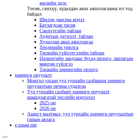
жилийн эцэс
Төсөв, санхүү, худалдан авах ажиллагааны ил тод
байдал
Шилэн дансны мэдээ
Батлагдсан төсөв
Санхүүгийн тайлан
Аудитын дүгнэлт, тайлан
Худалдан авах ажиллагаа
Тендерийн урилга
Төсвийн гүйцэтгэлийн тайлан
Цалингийн зардлаас бусад орлого, зарлагын
мөнгөн гүйлгээ
Төсвийн хөрөнгийн орлого
хөрөнгө оруулалт
Монгол улсын уул уурхайн салбарын хөрөнгө
оруулалтын орчны судалгаа
Уул уурхайн салбарт хөрөнгө оруулалт
шаардлагатай төслийн мэдээлэл
2025 он
2026 он
Ашигт малтмал, уул уурхайн хөрөнгө оруулалтын
гарын авлага
e-zasag.mn