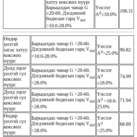
хатуу коксжих нүүрс
Барьцалдах чанар G
Үнслэг
106.11
≥20-60, Дэгдэмхий
d
A
≤18.0%
бодисын гарц V
daf
>10.0-28.0%
Өндөр
Барьцалдах чанар G >20-60,
үнэтэй
Үнслэг
Дэгдэмхий бодисын гарц V
хагас хатуу
96.82
daf
d
A
>25.0%
коксжих
=10.0-28.0%
нүүрс
Дунд зэрэг
Барьцалдах чанар G >20-60,
Үнслэг
үнэтэй сул
Дэгдэмхий бодисын гарц V
d
74.99
A
daf
коксжих
>28.0%
≤18.0%
нүүрс
Дунд зэрэг
Барьцалдах чанар G >20-60,
Үнслэг
үнэтэй сул
Дэгдэмхий бодисын гарц V
d
71.94
A
>18.0-
daf
коксжих
>28.0%
25.0%
нүүрс
Өндөр
Барьцалдах чанар G >20-60,
Үнслэг
үнэтэй сул
Дэгдэмхий бодисын гарц V
d
68.89
A
daf
коксжих
>28.0%
>25.0%
нүүрс