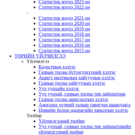
Статистик мэдээ 2023 он
Статистик мэдээ 2022 он
-
Статистик мэдээ 2021 он
Статистик мэдээ 2020 он
Статистик мэдээ 2019 он
Статистик мэдээ 2018 он
Статистик мэдээ 2017 он
Статистик мэдээ 2016 он
Статистик мэдээ 2015 он
ТӨРИЙН ҮЙЛЧИЛГЭЭ
Үйлчилгээ
Кадастрын хэлтэс
Газрын тосны бүтээгдэхүүний хэлтэс
Ашигт малтмалын хайгуулын хэлтэс
Газрын тосны хайгуулын хэлтэс
Уул уурхайн хэлтэс
Уул уурхай, газрын тосны төв лаборатори
Газрын тосны ашиглалтын хэлтэс
Ажиллах хүчний талаар тавигдах шаардлага
Цөмийн болон цацрагийн хяналтын хэлтэс
Төлбөр
Үйлчилгээний төлбөр
Уул уурхай, газрын тосны төв лабораторийн
үйлчилгээний төлбөр