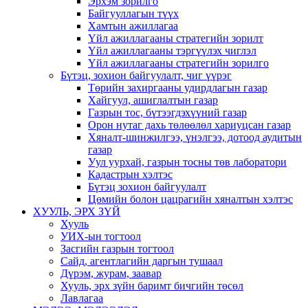
Эрхэм зорилго
Байгууллагын түүх
Хамтын ажиллагаа
Үйл ажиллагааны стратегийн зорилт
Үйл ажиллагааны тэргүүлэх чиглэл
Үйл ажиллагааны стратегийн зорилго
Бүтэц, зохион байгуулалт, чиг үүрэг
Төрийн захиргааны удирдлагын газар
Хайгуул, ашиглалтын газар
Газрын тос, бүтээгдэхүүний газар
Орон нутаг дахь төлөөлөл хариуцсан газар
Хяналт-шинжилгээ, үнэлгээ, дотоод аудитын
газар
Уул уурхай, газрын тосны төв лаборатори
Кадастрын хэлтэс
Бүтэц зохион байгуулалт
Цөмийн болон цацрагийн хяналтын хэлтэс
ХУУЛЬ, ЭРХ ЗҮЙ
Хууль
УИХ-ын тогтоол
Засгийн газрын тогтоол
Сайд, агентлагийн даргын тушаал
Дүрэм, журам, заавар
Хууль, эрх зүйн баримт бичгийн төсөл
Лавлагаа