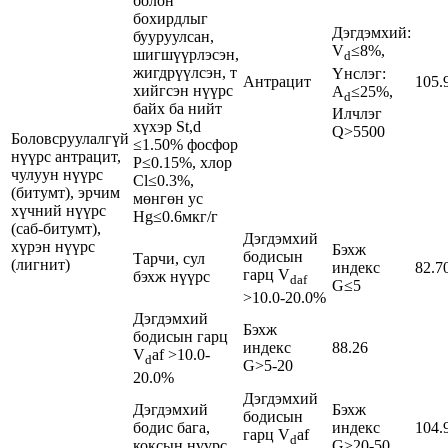
болон
бохирдлыг
Дэгдэмхий:
бууруулсан,
V
≤8%,
шигшүүрлэсэн,
d
жигдрүүлсэн, т
Үнслэг:
Антрацит
105.
хийгсэн нүүрс
A
≤25%,
d
байх ба нийт
Илчлэг
хүхэр St,d
Q>5500
Боловсруулалгүй
≤1.50% фосфор
нүүрс антрацит,
P≤0.15%, хлор
чулуун нүүрс
Cl≤0.3%,
(битумт), эрчим
мөнгөн ус
хүчний нүүрс
Hg≤0.6мкг/г
(саб-битумт),
Дэгдэмхий
хүрэн нүүрс
Бэхж
бодисын
Тарчи, сул
(лигнит)
индекс
82.7
гарц V
бэхж нүүрс
daf
G≤5
>10.0-20.0%
Дэгдэмхий
Бэхж
бодисын гарц
индекс
88.26
V
af >10.0-
d
G>5-20
20.0%
Дэгдэмхий
Дэгдэмхий
Бэхж
бодисын
бодис бага,
индекс
104.
гарц V
af
d
коксын нүүрс
G>20-50