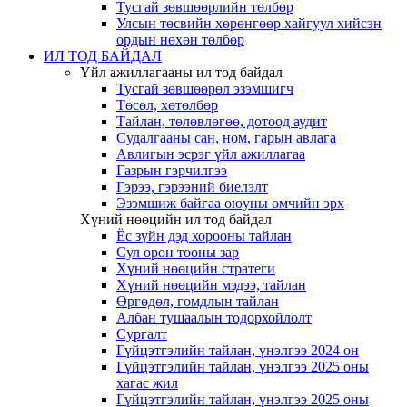
Тусгай зөвшөөрлийн төлбөр
Улсын төсвийн хөрөнгөөр хайгуул хийсэн
ордын нөхөн төлбөр
ИЛ ТОД БАЙДАЛ
Үйл ажиллагааны ил тод байдал
Тусгай зөвшөөрөл эзэмшигч
Төсөл, хөтөлбөр
Тайлан, төлөвлөгөө, дотоод аудит
Судалгааны сан, ном, гарын авлага
Авлигын эсрэг үйл ажиллагаа
Газрын гэрчилгээ
Гэрээ, гэрээний биелэлт
Эзэмшиж байгаа оюуны өмчийн эрх
Хүний нөөцийн ил тод байдал
Ёс зүйн дэд хорооны тайлан
Сул орон тооны зар
Хүний нөөцийн стратеги
Хүний нөөцийн мэдээ, тайлан
Өргөдөл, гомдлын тайлан
Албан тушаалын тодорхойлолт
Сургалт
Гүйцэтгэлийн тайлан, үнэлгээ 2024 он
Гүйцэтгэлийн тайлан, үнэлгээ 2025 оны
хагас жил
Гүйцэтгэлийн тайлан, үнэлгээ 2025 оны