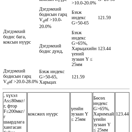
>10.0-20.0%
Дэгдэмхий
Бэхж
бодисын гарц
индекс
121.59
V
af >10.0-
d
G>50-65
20.0%
Дэгдэмхий
Бэхж
бодис бага,
индекс
коксын нүүрс
G>65%,
Дэгдэмхий
Харьцахийн
123.44
бодис дунд,
үений
зузаан Y ≤
25мм
Дэгдэмхий
Бэхж индекс
бодисын гарц
G>50-65,
121.59
V
af >20.0-28.0%
Харьцах
d
, хүхэл
Бөсөх
As≤80мкг/
индекс
г, фтор
үеийн
G>65%,
F≤200мкг/
коксжих нүүрс
зузаан Y
Харимхай
123.44
г
≤ 25мм
үеийн
шаардлага
зузаан Y
хангасан
≤ 25мм