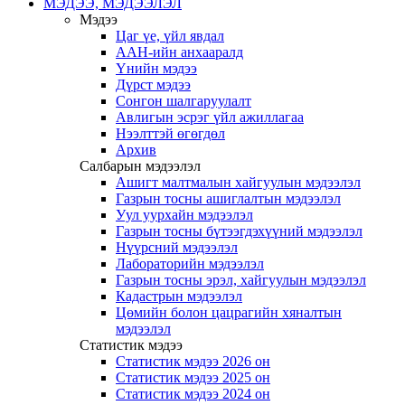
МЭДЭЭ, МЭДЭЭЛЭЛ
Мэдээ
Цаг үе, үйл явдал
ААН-ийн анхааралд
Үнийн мэдээ
Дүрст мэдээ
Сонгон шалгаруулалт
Авлигын эсрэг үйл ажиллагаа
Нээлттэй өгөгдөл
Архив
Салбарын мэдээлэл
Ашигт малтмалын хайгуулын мэдээлэл
Газрын тосны ашиглалтын мэдээлэл
Уул уурхайн мэдээлэл
Газрын тосны бүтээгдэхүүний мэдээлэл
Нүүрсний мэдээлэл
Лабораторийн мэдээлэл
Газрын тосны эрэл, хайгуулын мэдээлэл
Кадастрын мэдээлэл
Цөмийн болон цацрагийн хяналтын
мэдээлэл
Статистик мэдээ
Статистик мэдээ 2026 он
Статистик мэдээ 2025 он
Статистик мэдээ 2024 он