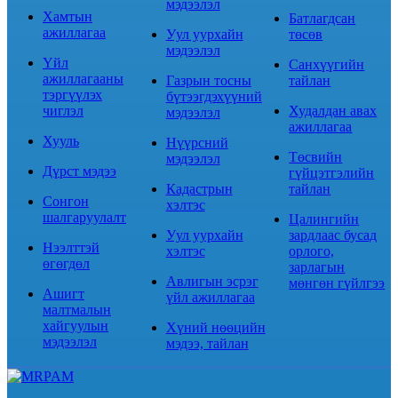
мэдээлэл
Хамтын
Батлагдсан
ажиллагаа
Уул уурхайн
төсөв
мэдээлэл
Үйл
Санхүүгийн
ажиллагааны
Газрын тосны
тайлан
тэргүүлэх
бүтээгдэхүүний
чиглэл
Худалдан авах
мэдээлэл
ажиллагаа
Хууль
Нүүрсний
Төсвийн
мэдээлэл
Дүрст мэдээ
гүйцэтгэлийн
Кадастрын
тайлан
Сонгон
хэлтэс
шалгаруулалт
Цалингийн
Уул уурхайн
зардлаас бусад
Нээлттэй
хэлтэс
орлого,
өгөгдөл
зарлагын
Авлигын эсрэг
мөнгөн гүйлгээ
Ашигт
үйл ажиллагаа
малтмалын
хайгуулын
Хүний нөөцийн
мэдээлэл
мэдээ, тайлан