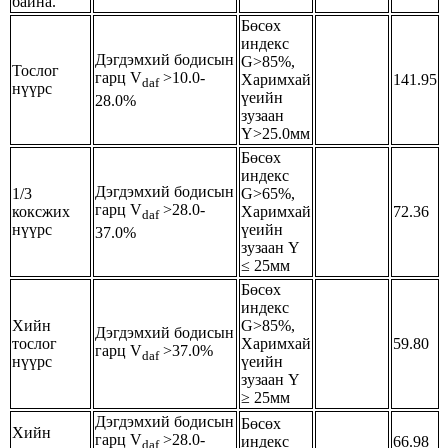
байна.
Бөсөх
индекс
Дэгдэмхий бодисын
G>85%,
Тослог
гарц V
>10.0-
Харимхай
141.95
daf
нүүрс
үеийн
28.0%
зузаан
Y>25.0мм
Бөсөх
индекс
Дэгдэмхий бодисын
1/3
G>65%,
гарц V
>28.0-
коксжих
Харимхай
72.36
daf
нүүрс
үеийн
37.0%
зузаан Y
≤ 25мм
Бөсөх
индекс
Хийн
G>85%,
Дэгдэмхий бодисын
тослог
Харимхай
59.80
гарц V
>37.0%
daf
нүүрс
үеийн
зузаан Y
≥ 25мм
Дэгдэмхий бодисын
Бөсөх
Хийн
гарц V
>28.0-
индекс
66.98
daf