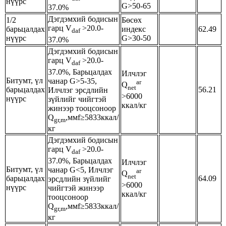
нүүрс
G>50-65
37.0%
Дэгдэмхий бодисын
1/2
Бөсөх
гарц V
>20.0-
барьцалдах
индекс
62.49
daf
нүүрс
G>30-50
37.0%
Дэгдэмхий бодисын
гарц V
>20.0-
daf
37.0%, Барьцалдах
Илчлэг
Битумт, үл
чанар G>5-35,
ar
Q
net
барьцалдах
56.21
Илчлэг эрсдлийн
>6000
нүүрс
зүйлийг чийгтэй
ккал/кг
жинээр тооцсоноор
Q
,ммf≥5833ккал/
gr,m
кг
Дэгдэмхий бодисын
гарц V
>20.0-
daf
37.0%, Барьцалдах
Илчлэг
Битумт, үл
чанар G<5, Илчлэг
ar
Q
net
барьцалдах
64.09
эрсдлийн зүйлийг
>6000
нүүрс
чийгтэй жинээр
ккал/кг
тооцсоноор
Q
,ммf≥5833ккал/
gr,m
кг