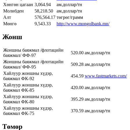
Хөнгөн цагаан
3,064.94
ам.доллар/тн
Молибден
58,218.50
ам.доллар/тн
Алт
576,564.17
төгрөг/грамм
Мөнгө
9,543.33
http://www.mongolbank.mn/
Жонш
Жоншны баяжмал /флотацийн
520.00
ам.доллар/тн
баяжмал/ ФФ-97
Жоншны баяжмал /флотацийн
509.28
ам.доллар/тн
баяжмал/ ФФ-95
Хайлуур жоншны хүдэр,
454.59
www.fastmarkets.com/
баяжмал ФК-92
Хайлуур жоншны хүдэр,
420.00
ам.доллар/тн
баяжмал ФК-85
Хайлуур жоншны хүдэр,
395.29
ам.доллар/тн
баяжмал ФК-80
Хайлуур жоншны хүдэр,
370.59
ам.доллар/тн
баяжмал ФК-75
Төмөр