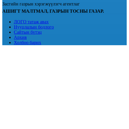
Засгийн газрын хэрэгжүүлэгч агентлаг
АШИГТ МАЛТМАЛ, ГАЗРЫН ТОСНЫ ГАЗАР.
ЛОГО татаж авах
Нууцлалын бодлого
Сайтын бүтэц
Архив
Холбоо барих