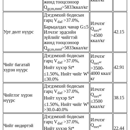
жинд тооцсоноор
Q
>5833ккал/кг
gr,m,mmf
Дэгдэмхий бодисын
гарц V
>37.0%,
daf
Илчлэг
Барьцалдах чанар G≤5
Q
ar
net
Урт дөлт нүүрс
42.15
Илчлэг эрдсийн
>4500
зүйлийг чийгтэй
ккал/кг
жинд тооцсоноор
Q
>5833ккал/кг
gr,m,mmf
Дэгдэмхий бодисын
Илчлэг
гарц V
>37.0%,
Q
ar
daf
net
Чийг багатай
42.91
Нийт хүхэр St*
>3500-
хүрэн нүүрс
t
4000 ккал/
≤1.50%, Нийт чийг W
кг
≤30.0%
Дэгдэмхий бодисын
Илчлэг
гарц V
>37.0%,
daf
Q
Чийглэг хүрэн
ar
net
38.15
Нийт хүхэр St*
нүүрс
≤3500
t
≤1.50%, Нийт чийг W
ккал/кг
>30.0-40.0%
Дэгдэмхий бодисын
Илчлэг
гарц V
>37.0%,
daf
Q
Чийг өндөртэй
ar
net
22.44
Нийт хүхэр St*