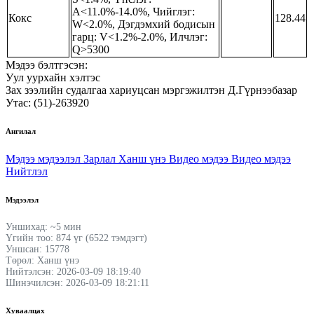
A<11.0%-14.0%, Чийглэг:
Кокс
128.44
W<2.0%, Дэгдэмхий бодисын
гарц: V<1.2%-2.0%, Илчлэг:
Q>5300
Мэдээ бэлтгэсэн:
Уул уурхайн хэлтэс
Зах зээлийн судалгаа хариуцсан мэргэжилтэн Д.Гүрнээбазар
Утас: (51)-263920
Ангилал
Мэдээ мэдээлэл
Зарлал
Ханш үнэ
Видео мэдээ
Видео мэдээ
Нийтлэл
Мэдээлэл
Уншихад: ~5 мин
Үгийн тоо: 874 үг (6522 тэмдэгт)
Уншсан: 15778
Төрөл: Ханш үнэ
Нийтэлсэн: 2026-03-09 18:19:40
Шинэчилсэн: 2026-03-09 18:21:11
Хуваалцах