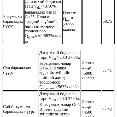
Дэгдэмхий бодисын
гарц V
>37.0%,
daf
Барьцалдах чанар
Илчлэг
Битумт, үл
G<35, Илчлэг
ar
Q
net
барьцалдах
58.75
эрсдлийн зүйлийг
>5000
нүүрс
чийгтэй жинээр
ккал/кг
тооцсоноор
Q
,ммf≥5833ккал/
gr,m
кг
Дэгдэмхий бодисын
гарц V
>20.0-37.0%,
daf
Илчлэг
Барьцалдах чанар
Q
Сул барьцалдах
G>5-30 Илчлэг
ar
net
53.41
нүүрс
эрдсийн зүйлийг
>5000
чийгтэй жинд
ккал/кг
тооцсоноор
Q
>5833ккал/кг
gr,m,mmf
Дэгдэмхий бодисын
гарц V
>20.0-37.0%,
daf
Илчлэг
Барьцалдах чанар G≤5
Q
Саб-битумт, үл
ar
net
47.42
Илчлэг эрдсийн
барьцалдах нүүрс
>4500
зүйлийг чийгтэй
ккал/кг