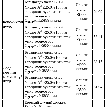
Барьцалдах чанар G ≤20
Илчлэг
d
Үнслэг A
≤25.0% Илчлэг
Q
net,ar
64.09
>эрсдлийн зүйлгүй чийгтэй
>6000
жинд тооцоогоор
ккал/кг
Q
,ммf≥5833ккал/кг
gr,m
Коксжихгүй
нүүрс
Барьцалдах чанар G ≤20
Илчлэг
d
Үнслэг A
>25.0% Илчлэг
Q
net,ar
53.41
>эрсдлийн зүйлгүй чийгтэй
>5000
жинд тооцоогоор
ккал/кг
Q
,ммf≥5833ккал/кг
gr,m
Барьцалдах чанар G ≤5,
Илчлэг
d
Үнслэг A
≤25.0% Илчлэг
Q
net,ar
38.15
>эрсдлийн зүйлгүй чийгтэй
>4000
жинд тооцоогоор
Доод
ккал/кг
Q
,ммf≤5833ккал
gr,m
зэргийн
коксжихгүй
Барьцалдах чанар G ≤5,
Илчлэг
нүүрс
d
Үнслэг A
>25.0% Илчлэг
Q
net,ar
31.04
>эрсдлийн зүйлгүй чийгтэй
>3500
жинд тооцоогоор
ккал/кг
Q
,ммf≤5833ккал
gr,m
Ерөнхий хүүний хэмжээ:
S<1.4%, Үнслэг: