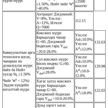
хүрэн нүүрс
≤3500
t
≤1.50%, Нийт чийг W
ккал/кг
>40.0%
Антрацит Дэгдэмхий:
V<8%, Үнслэг:
112.15
A<12%, Илчлэг
Q>7000
Коксжих нүүрс
Үнслэг
Барьцалдах чанар
Ad≤10.0%;
G>60, Дэгдэмхий
132.63
Үнслэг
бодисын гарц V
daf
d
A
≤12.0%
>20.0-28.0%
Баяжуулалтын арга
технологи ялгах,
Үнслэг
Сул коксжих нүүрс
чанарын нь
Ad≤10.0%;
Бөсөх индекс G≥60,
дээшлүүлэх нүүрс
Үнслэг
129.98
Дэгдэмхий
байх ба Нийт
d
A
≤10.0-
V
≥28.0%
daf
хүхэр St
≤1.50%
12.0%
t
t
Чийг W
< 12%)
Хагас хатуу коксжих
Эрдэм хүндийн
нүүрс Барьцалдах
Үнслэг
ялгалттай нүүрс
чанар G>60,
122.02
d
A
≤18.0%
Дэгдэмхий бодисын
гарц V
>10.0-20.0%,
daf
Дунд зэрэгт хагас