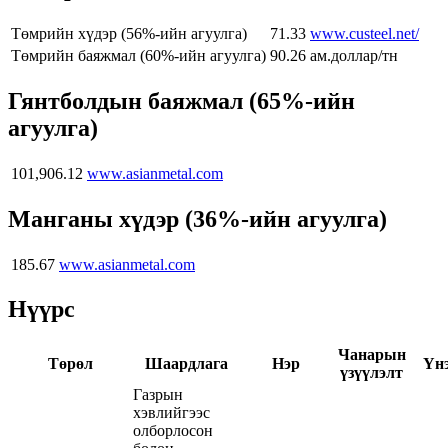
Төмрийн хүдэр (56%-ийн агуулга)
71.33
www.custeel.net/
Төмрийн баяжмал (60%-ийн агуулга)
90.26
ам.доллар/тн
Гянтболдын баяжмал (65%-ийн
агуулга)
101,906.12
www.asianmetal.com
Манганы хүдэр (36%-ийн агуулга)
185.67
www.asianmetal.com
Нүүрс
Чанарын
Төрөл
Шаардлага
Нэр
Үн
үзүүлэлт
Газрын
хэвлийгээс
олборлосон