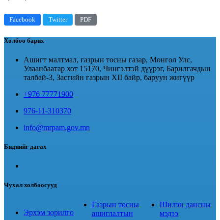
Facebook
Twitter
PDF
Холбоо барих
Ашигт малтмал, газрын тосны газар, Монгол Улс,
Улаанбаатар хот 15170, Чингэлтэй дүүрэг, Барилгачдын
талбай-3, Засгийн газрын XII байр, баруун жигүүр
+976 77771900
976-11-310370
info@mrpam.gov.mn
Биднийг дагах
Чухал холбоосууд
Газрын тосны
Шилэн дансны
Эрхэм зорилго
ашиглалтын
мэдээ