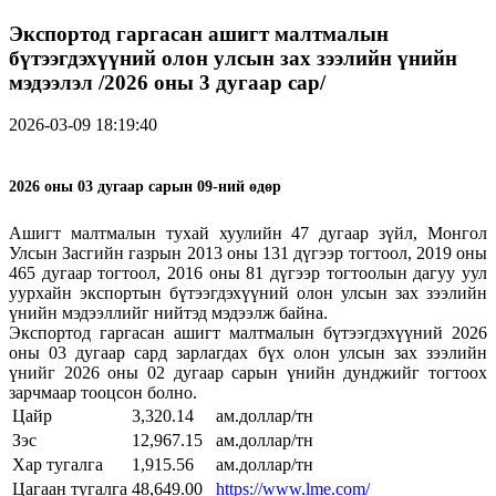
Экспортод гаргасан ашигт малтмалын
бүтээгдэхүүний олон улсын зах зээлийн үнийн
мэдээлэл /2026 оны 3 дугаар сар/
2026-03-09 18:19:40
2026 оны 03 дугаар сарын 09-ний өдөр
Ашигт малтмалын тухай хуулийн 47 дугаар зүйл, Монгол
Улсын Засгийн газрын 2013 оны 131 дүгээр тогтоол, 2019 оны
465 дугаар тогтоол, 2016 оны 81 дүгээр тогтоолын дагуу уул
уурхайн экспортын бүтээгдэхүүний олон улсын зах зээлийн
үнийн мэдээллийг нийтэд мэдээлж байна.
Экспортод гаргасан ашигт малтмалын бүтээгдэхүүний 2026
оны 03 дугаар сард зарлагдах бүх олон улсын зах зээлийн
үнийг 2026 оны 02 дугаар сарын үнийн дунджийг тогтоох
зарчмаар тооцсон болно.
Цайр
3,320.14
ам.доллар/тн
Зэс
12,967.15
ам.доллар/тн
Хар тугалга
1,915.56
ам.доллар/тн
Цагаан тугалга
48,649.00
https://www.lme.com/