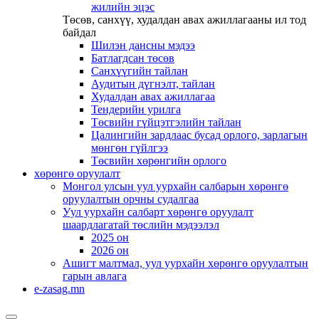
жилийн эцэс
Төсөв, санхүү, худалдан авах ажиллагааны ил тод
байдал
Шилэн дансны мэдээ
Батлагдсан төсөв
Санхүүгийн тайлан
Аудитын дүгнэлт, тайлан
Худалдан авах ажиллагаа
Тендерийн урилга
Төсвийн гүйцэтгэлийн тайлан
Цалингийн зардлаас бусад орлого, зарлагын
мөнгөн гүйлгээ
Төсвийн хөрөнгийн орлого
хөрөнгө оруулалт
Монгол улсын уул уурхайн салбарын хөрөнгө
оруулалтын орчны судалгаа
Уул уурхайн салбарт хөрөнгө оруулалт
шаардлагатай төслийн мэдээлэл
2025 он
2026 он
Ашигт малтмал, уул уурхайн хөрөнгө оруулалтын
гарын авлага
e-zasag.mn