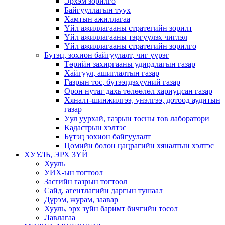
Эрхэм зорилго
Байгууллагын түүх
Хамтын ажиллагаа
Үйл ажиллагааны стратегийн зорилт
Үйл ажиллагааны тэргүүлэх чиглэл
Үйл ажиллагааны стратегийн зорилго
Бүтэц, зохион байгуулалт, чиг үүрэг
Төрийн захиргааны удирдлагын газар
Хайгуул, ашиглалтын газар
Газрын тос, бүтээгдэхүүний газар
Орон нутаг дахь төлөөлөл хариуцсан газар
Хяналт-шинжилгээ, үнэлгээ, дотоод аудитын
газар
Уул уурхай, газрын тосны төв лаборатори
Кадастрын хэлтэс
Бүтэц зохион байгуулалт
Цөмийн болон цацрагийн хяналтын хэлтэс
ХУУЛЬ, ЭРХ ЗҮЙ
Хууль
УИХ-ын тогтоол
Засгийн газрын тогтоол
Сайд, агентлагийн даргын тушаал
Дүрэм, журам, заавар
Хууль, эрх зүйн баримт бичгийн төсөл
Лавлагаа