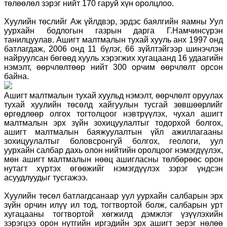
төлөөлөл зэрэг нийт 170 гаруй хүн оролцлоо.
Хуулийн төслийг Аж үйлдвэр, эрдэс баялгийн яамны Уул
уурхайн бодлогын газрын дарга Г.Намчинсүрэн
танилцуулав. Ашигт малтмалын тухай хууль анх 1997 онд
батлагдаж, 2006 онд 11 бүлэг, 66 зүйлтэйгээр шинэчлэн
найруулсан бөгөөд хууль хэрэгжих хугацаанд 16 удаагийн
нэмэлт, өөрчлөлтөөр нийт 300 орчим өөрчлөлт орсон
байна.
Ашигт малтмалын тухай хуульд нэмэлт, өөрчлөлт оруулах
тухай хуулийн төсөлд хайгуулын тусгай зөвшөөрлийг
өргөдлөөр олгох тогтолцоог нэвтрүүлэх, чухал ашигт
малтмалын эрх зүйн зохицуулалтыг тодорхой болгох,
ашигт малтмалын баяжуулалтын үйл ажиллагааны
зохицуулалтыг боловсронгуй болгох, геологи, уул
уурхайн салбар дахь олон нийтийн оролцоог нэмэгдүүлэх,
мөн ашигт малтмалын нөөц ашигласны төлбөрөөс орон
нутагт хүртэх өгөөжийг нэмэгдүүлэх зэрэг үндсэн
асуудлуудыг тусгажээ.
Хуулийн төсөл батлагдсанаар уул уурхайн салбарын эрх
зүйн орчин илүү ил тод, тогтвортой болж, салбарын урт
хугацааны тогтвортой хөгжилд дэмжлэг үзүүлэхийн
зэрэгцээ орон нутгийн иргэдийн эрх ашигт эерэг нөлөө