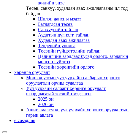
жилийн эцэс
Төсөв, санхүү, худалдан авах ажиллагааны ил тод
байдал
Шилэн дансны мэдээ
Батлагдсан төсөв
Санхүүгийн тайлан
Аудитын дүгнэлт, тайлан
Худалдан авах ажиллагаа
Тендерийн урилга
Төсвийн гүйцэтгэлийн тайлан
Цалингийн зардлаас бусад орлого, зарлагын
мөнгөн гүйлгээ
Төсвийн хөрөнгийн орлого
хөрөнгө оруулалт
Монгол улсын уул уурхайн салбарын хөрөнгө
оруулалтын орчны судалгаа
Уул уурхайн салбарт хөрөнгө оруулалт
шаардлагатай төслийн мэдээлэл
2025 он
2026 он
Ашигт малтмал, уул уурхайн хөрөнгө оруулалтын
гарын авлага
e-zasag.mn