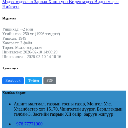
Мэдээ мэдээлэл
Зарлал
Ханш үнэ
Видео мэдээ
Видео мэдээ
Нийтлэл
Мэдээлэл
Уншихад: ~2 мин
Үгийн тоо: 250 үг (1996 тэмдэгт)
Уншсан: 1949
Хавсралт: 2 файл
Төрөл: Мэдээ мэдээлэл
Нийтэлсэн: 2026-02-10 14:06:29
Шинэчилсэн: 2026-02-10 14:10:16
Хуваалцах
Facebook
Twitter
PDF
Холбоо барих
Ашигт малтмал, газрын тосны газар, Монгол Улс,
Улаанбаатар хот 15170, Чингэлтэй дүүрэг, Барилгачдын
талбай-3, Засгийн газрын XII байр, баруун жигүүр
+976 77771900