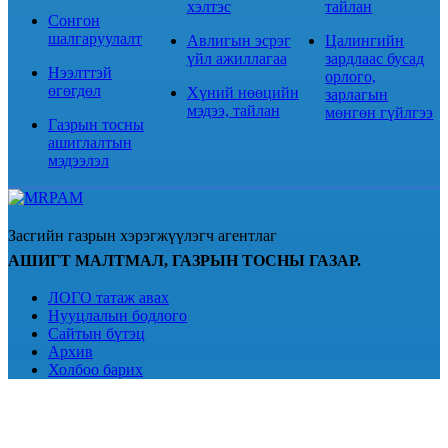
хэлтэс
тайлан
Сонгон
шалгаруулалт
Авлигын эсрэг
Цалингийн
үйл ажиллагаа
зардлаас бусад
Нээлттэй
орлого,
өгөгдөл
Хүний нөөцийн
зарлагын
мэдээ, тайлан
мөнгөн гүйлгээ
Газрын тосны
ашиглалтын
мэдээлэл
Засгийн газрын хэрэгжүүлэгч агентлаг
АШИГТ МАЛТМАЛ, ГАЗРЫН ТОСНЫ ГАЗАР.
ЛОГО татаж авах
Нууцлалын бодлого
Сайтын бүтэц
Архив
Холбоо барих