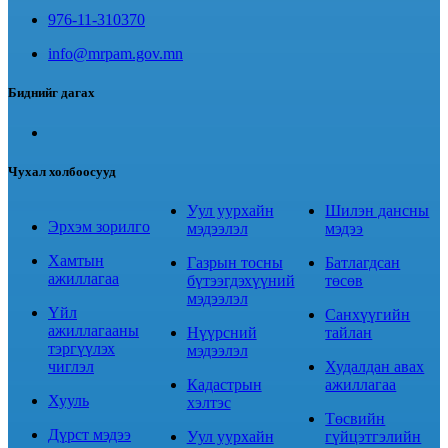
976-11-310370
info@mrpam.gov.mn
Биднийг дагах
Чухал холбоосууд
Уул уурхайн
Шилэн дансны
Эрхэм зорилго
мэдээлэл
мэдээ
Хамтын
Газрын тосны
Батлагдсан
ажиллагаа
бүтээгдэхүүний
төсөв
мэдээлэл
Үйл
Санхүүгийн
ажиллагааны
Нүүрсний
тайлан
тэргүүлэх
мэдээлэл
чиглэл
Худалдан авах
Кадастрын
ажиллагаа
Хууль
хэлтэс
Төсвийн
Дүрст мэдээ
Уул уурхайн
гүйцэтгэлийн