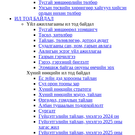
Тусгай зөвшөөрлийн төлбөр
Улсын төсвийн хөрөнгөөр хайгуул хийсэн
ордын нөхөн төлбөр
ИЛ ТОД БАЙДАЛ
Үйл ажиллагааны ил тод байдал
Тусгай зөвшөөрөл эзэмшигч
Төсөл, хөтөлбөр
Тайлан, төлөвлөгөө, дотоод аудит
Судалгааны сан, ном, гарын авлага
Авлигын эсрэг үйл ажиллагаа
Газрын гэрчилгээ
Гэрээ, гэрээний биелэлт
Эзэмшиж байгаа оюуны өмчийн эрх
Хүний нөөцийн ил тод байдал
Ёс зүйн дэд хорооны тайлан
Сул орон тооны зар
Хүний нөөцийн стратеги
Хүний нөөцийн мэдээ, тайлан
Өргөдөл, гомдлын тайлан
Албан тушаалын тодорхойлолт
Сургалт
Гүйцэтгэлийн тайлан, үнэлгээ 2024 он
Гүйцэтгэлийн тайлан, үнэлгээ 2025 оны
хагас жил
Гүйцэтгэлийн тайлан, үнэлгээ 2025 оны