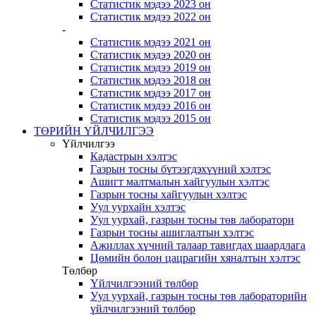
Статистик мэдээ 2023 он
Статистик мэдээ 2022 он
-
Статистик мэдээ 2021 он
Статистик мэдээ 2020 он
Статистик мэдээ 2019 он
Статистик мэдээ 2018 он
Статистик мэдээ 2017 он
Статистик мэдээ 2016 он
Статистик мэдээ 2015 он
ТӨРИЙН ҮЙЛЧИЛГЭЭ
Үйлчилгээ
Кадастрын хэлтэс
Газрын тосны бүтээгдэхүүний хэлтэс
Ашигт малтмалын хайгуулын хэлтэс
Газрын тосны хайгуулын хэлтэс
Уул уурхайн хэлтэс
Уул уурхай, газрын тосны төв лаборатори
Газрын тосны ашиглалтын хэлтэс
Ажиллах хүчний талаар тавигдах шаардлага
Цөмийн болон цацрагийн хяналтын хэлтэс
Төлбөр
Үйлчилгээний төлбөр
Уул уурхай, газрын тосны төв лабораторийн
үйлчилгээний төлбөр