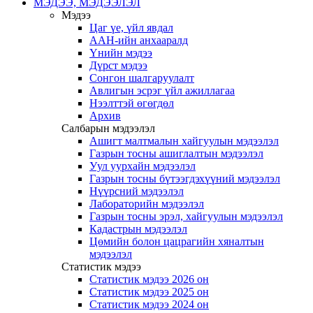
МЭДЭЭ, МЭДЭЭЛЭЛ
Мэдээ
Цаг үе, үйл явдал
ААН-ийн анхааралд
Үнийн мэдээ
Дүрст мэдээ
Сонгон шалгаруулалт
Авлигын эсрэг үйл ажиллагаа
Нээлттэй өгөгдөл
Архив
Салбарын мэдээлэл
Ашигт малтмалын хайгуулын мэдээлэл
Газрын тосны ашиглалтын мэдээлэл
Уул уурхайн мэдээлэл
Газрын тосны бүтээгдэхүүний мэдээлэл
Нүүрсний мэдээлэл
Лабораторийн мэдээлэл
Газрын тосны эрэл, хайгуулын мэдээлэл
Кадастрын мэдээлэл
Цөмийн болон цацрагийн хяналтын
мэдээлэл
Статистик мэдээ
Статистик мэдээ 2026 он
Статистик мэдээ 2025 он
Статистик мэдээ 2024 он