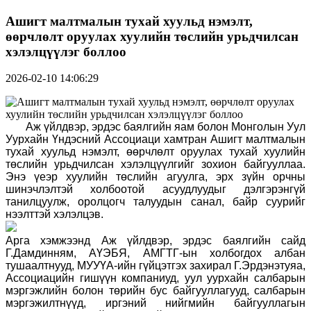
Ашигт малтмалын тухай хуульд нэмэлт,
өөрчлөлт оруулах хуулийн төслийн урьдчилсан
хэлэлцүүлэг боллоо
2026-02-10 14:06:29
Аж үйлдвэр, эрдэс баялгийн яам болон Монголын Уул
Уурхайн Үндэсний Ассоциаци хамтран Ашигт малтмалын
тухай хуульд нэмэлт, өөрчлөлт оруулах тухай хуулийн
төслийн урьдчилсан хэлэлцүүлгийг зохион байгууллаа.
Энэ үеэр хуулийн төслийн агуулга, эрх зүйн орчны
шинэчлэлтэй холбоотой асуудлуудыг дэлгэрэнгүй
танилцуулж, оролцогч талуудын санал, байр суурийг
нээлттэй хэлэлцэв.
Арга хэмжээнд Аж үйлдвэр, эрдэс баялгийн сайд
Г.Дамдинням, АҮЭБЯ, АМГТ
Г
-ын холбогдох албан
тушаалтнууд, МУУҮА-ийн гүйцэтгэх захирал Г.Эрдэнэтуяа,
Ассоциацийн гишүүн компаниуд, уул уурхайн салбарын
мэргэжлийн болон төрийн бус байгууллагууд, салбарын
мэргэжилтнүүд, иргэний нийгмийн байгууллагын