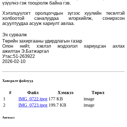
үзүүлнэ гэж тооцоолж байна гэв.
Хэлэлцүүлэгт оролцогчдын зүгээс хуулийн төсөлтэй
холбоотой саналуудаа илэрхийлж, сонирхсон
асуултууд
аа асууж
хариулт авлаа.
Эх сурвалж
Төрийн захиргааны удирдлагын газар
Олон нийт, хэвлэл мэдээлэл хариуцсан ахлах
ажилтан
Э.Батжаргал
Утас:51-263922
2026-02-10
Хавсралт файлууд
#
Файл
Хэмжээ
Төрөл
1
IMG_0722.jpeg
177 KB
image
2
IMG_0723.jpeg
199.7 KB
image
Ангилал