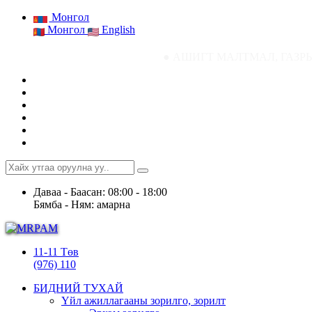
Монгол
Монгол
English
● АШИГТ МАЛТМАЛ, ГАЗРЫН ТОСНЫ ГАЗРЫ
Даваа - Баасан: 08:00 - 18:00
Бямба - Ням: амарна
11-11 Төв
(976) 110
БИДНИЙ ТУХАЙ
Үйл ажиллагааны зорилго, зорилт