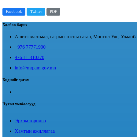
Facebook
Twitter
PDF
Холбоо барих
Ашигт малтмал, газрын тосны газар, Монгол Улс, Улаанба
+976 77771900
976-11-310370
info@mrpam.gov.mn
Биднийг дагах
Чухал холбоосууд
Эрхэм зорилго
Хамтын ажиллагаа