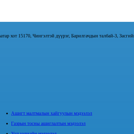
атар хот 15170, Чингэлтэй дүүрэг, Барилгачдын талбай-3, Засгий
Ашигт малтмалын хайгуулын мэдээлэл
Газрын тосны ашиглалтын мэдээлэл
Уул уурхайн мэдээлэл