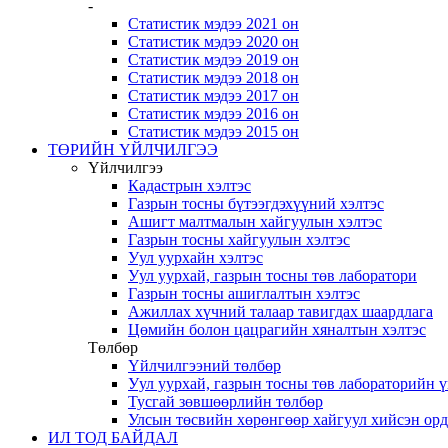
-
Статистик мэдээ 2021 он
Статистик мэдээ 2020 он
Статистик мэдээ 2019 он
Статистик мэдээ 2018 он
Статистик мэдээ 2017 он
Статистик мэдээ 2016 он
Статистик мэдээ 2015 он
ТӨРИЙН ҮЙЛЧИЛГЭЭ
Үйлчилгээ
Кадастрын хэлтэс
Газрын тосны бүтээгдэхүүний хэлтэс
Ашигт малтмалын хайгуулын хэлтэс
Газрын тосны хайгуулын хэлтэс
Уул уурхайн хэлтэс
Уул уурхай, газрын тосны төв лаборатори
Газрын тосны ашиглалтын хэлтэс
Ажиллах хүчний талаар тавигдах шаардлага
Цөмийн болон цацрагийн хяналтын хэлтэс
Төлбөр
Үйлчилгээний төлбөр
Уул уурхай, газрын тосны төв лабораторийн 
Тусгай зөвшөөрлийн төлбөр
Улсын төсвийн хөрөнгөөр хайгуул хийсэн ор
ИЛ ТОД БАЙДАЛ