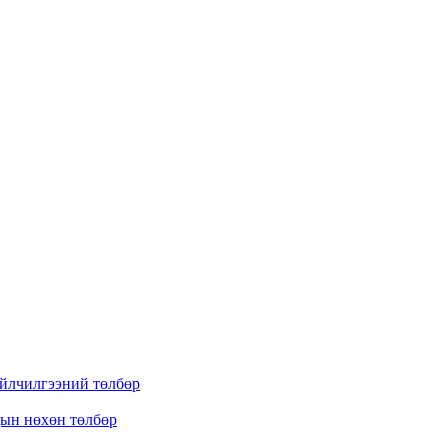
үйлчилгээний төлбөр
дын нөхөн төлбөр