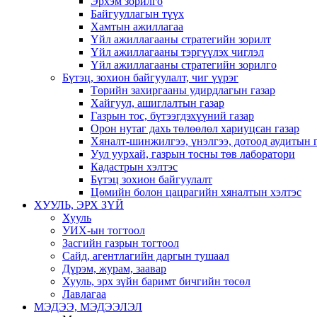
Эрхэм зорилго
Байгууллагын түүх
Хамтын ажиллагаа
Үйл ажиллагааны стратегийн зорилт
Үйл ажиллагааны тэргүүлэх чиглэл
Үйл ажиллагааны стратегийн зорилго
Бүтэц, зохион байгуулалт, чиг үүрэг
Төрийн захиргааны удирдлагын газар
Хайгуул, ашиглалтын газар
Газрын тос, бүтээгдэхүүний газар
Орон нутаг дахь төлөөлөл хариуцсан газар
Хяналт-шинжилгээ, үнэлгээ, дотоод аудитын 
Уул уурхай, газрын тосны төв лаборатори
Кадастрын хэлтэс
Бүтэц зохион байгуулалт
Цөмийн болон цацрагийн хяналтын хэлтэс
ХУУЛЬ, ЭРХ ЗҮЙ
Хууль
УИХ-ын тогтоол
Засгийн газрын тогтоол
Сайд, агентлагийн даргын тушаал
Дүрэм, журам, заавар
Хууль, эрх зүйн баримт бичгийн төсөл
Лавлагаа
МЭДЭЭ, МЭДЭЭЛЭЛ