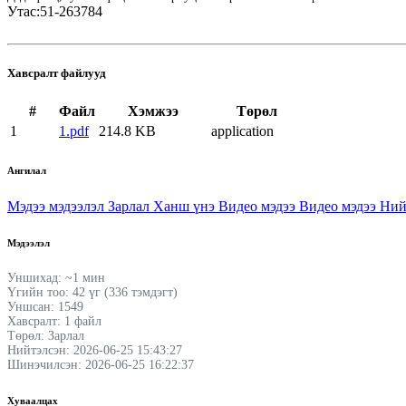
Утас:51-263784
Хавсралт файлууд
#
Файл
Хэмжээ
Төрөл
1
1.pdf
214.8 KB
application
Ангилал
Мэдээ мэдээлэл
Зарлал
Ханш үнэ
Видео мэдээ
Видео мэдээ
Ний
Мэдээлэл
Уншихад: ~1 мин
Үгийн тоо: 42 үг (336 тэмдэгт)
Уншсан: 1549
Хавсралт: 1 файл
Төрөл: Зарлал
Нийтэлсэн: 2026-06-25 15:43:27
Шинэчилсэн: 2026-06-25 16:22:37
Хуваалцах