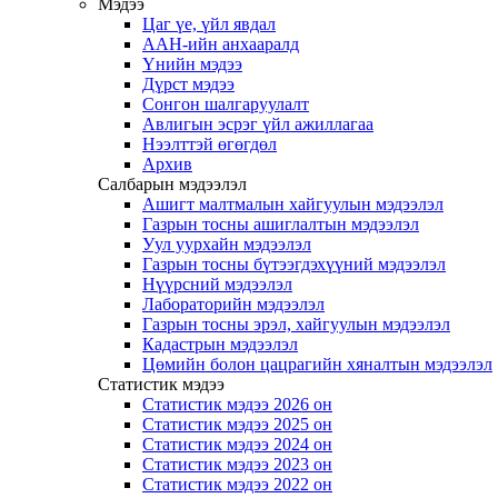
Мэдээ
Цаг үе, үйл явдал
ААН-ийн анхааралд
Үнийн мэдээ
Дүрст мэдээ
Сонгон шалгаруулалт
Авлигын эсрэг үйл ажиллагаа
Нээлттэй өгөгдөл
Архив
Салбарын мэдээлэл
Ашигт малтмалын хайгуулын мэдээлэл
Газрын тосны ашиглалтын мэдээлэл
Уул уурхайн мэдээлэл
Газрын тосны бүтээгдэхүүний мэдээлэл
Нүүрсний мэдээлэл
Лабораторийн мэдээлэл
Газрын тосны эрэл, хайгуулын мэдээлэл
Кадастрын мэдээлэл
Цөмийн болон цацрагийн хяналтын мэдээлэл
Статистик мэдээ
Статистик мэдээ 2026 он
Статистик мэдээ 2025 он
Статистик мэдээ 2024 он
Статистик мэдээ 2023 он
Статистик мэдээ 2022 он