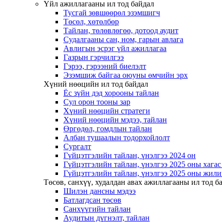
Үйл ажиллагааны ил тод байдал
Тусгай зөвшөөрөл эзэмшигч
Төсөл, хөтөлбөр
Тайлан, төлөвлөгөө, дотоод аудит
Судалгааны сан, ном, гарын авлага
Авлигын эсрэг үйл ажиллагаа
Газрын гэрчилгээ
Гэрээ, гэрээний биелэлт
Эзэмшиж байгаа оюуны өмчийн эрх
Хүний нөөцийн ил тод байдал
Ёс зүйн дэд хорооны тайлан
Сул орон тооны зар
Хүний нөөцийн стратеги
Хүний нөөцийн мэдээ, тайлан
Өргөдөл, гомдлын тайлан
Албан тушаалын тодорхойлолт
Сургалт
Гүйцэтгэлийн тайлан, үнэлгээ 2024 он
Гүйцэтгэлийн тайлан, үнэлгээ 2025 оны хага
Гүйцэтгэлийн тайлан, үнэлгээ 2025 оны жили
Төсөв, санхүү, худалдан авах ажиллагааны ил тод б
Шилэн дансны мэдээ
Батлагдсан төсөв
Санхүүгийн тайлан
Аудитын дүгнэлт, тайлан