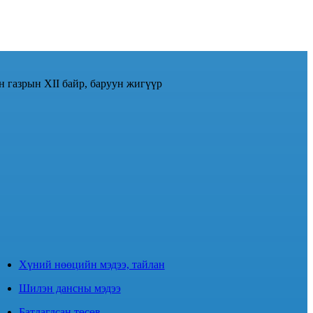
н газрын XII байр, баруун жигүүр
Хүний нөөцийн мэдээ, тайлан
Шилэн дансны мэдээ
Батлагдсан төсөв