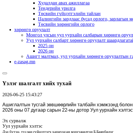
Худалдан авах ажиллагаа
Тендерийн урилга
Төсвийн гүйцэтгэлийн тайлан
Цалингийн зардлаас бусад орлого, зарлагын м
Төсвийн хөрөнгийн орлого
хөрөнгө оруулалт
Монгол улсын уул уурхайн салбарын хөрөнгө оруул
Уул уурхайн салбарт хөрөнгө оруулалт шаардлагата
2025 он
2026 он
Ашигт малтмал, уул уурхайн хөрөнгө оруулалтын г
e-zasag.mn
Үзлэг шалгалт хийх тухай
2026-06-25 15:43:27
Ашиглалтын тусгай зөвшөөрлийн талбайн хэмжээнд болон у
2026 оны 07 дугаар сарын 22-ны дотор Уул уурхайн хэлтэст
Эх сурвалж
Уул уурхайн
хэлтэс
Дэд бүтэц, туслан гүйцэтгэгч хариуцсан мэргэжилтэн
Б.Баярбилэг