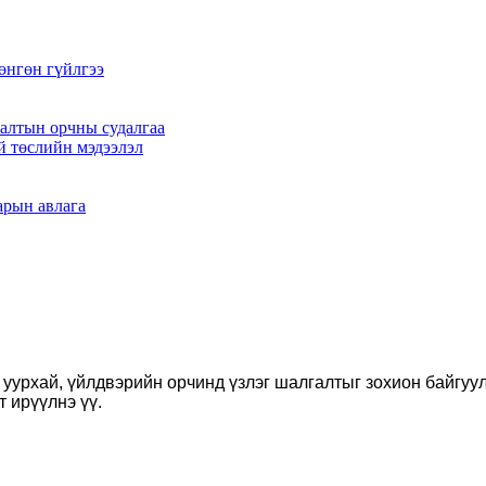
өнгөн гүйлгээ
алтын орчны судалгаа
й төслийн мэдээлэл
арын авлага
урхай, үйлдвэрийн орчинд үзлэг шалгалтыг зохион байгуул
 ирүүлнэ үү.