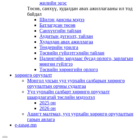
жилийн эцэс
Төсөв, санхүү, худалдан авах ажиллагааны ил тод
байдал
Шилэн дансны мэдээ
Батлагдсан төсөв
Санхүүгийн тайлан
Аудитын дүгнэлт, тайлан
Худалдан авах ажиллагаа
Тендерийн урилга
Төсвийн гүйцэтгэлийн тайлан
Цалингийн зардлаас бусад орлого, зарлагын
мөнгөн гүйлгээ
Төсвийн хөрөнгийн орлого
хөрөнгө оруулалт
Монгол улсын уул уурхайн салбарын хөрөнгө
оруулалтын орчны судалгаа
Уул уурхайн салбарт хөрөнгө оруулалт
шаардлагатай төслийн мэдээлэл
2025 он
2026 он
Ашигт малтмал, уул уурхайн хөрөнгө оруулалтын
гарын авлага
e-zasag.mn