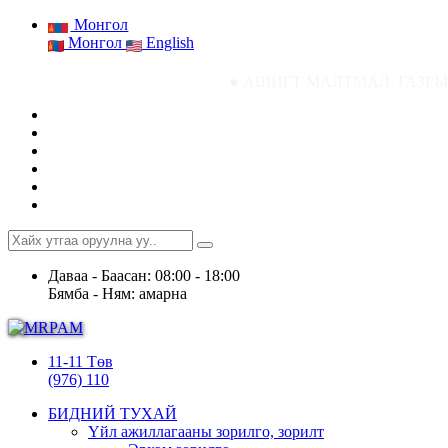
Монгол
Монгол
English
● АШИГТ МАЛТМАЛ, ГАЗРЫН ТОСНЫ ГА
Даваа - Баасан: 08:00 - 18:00
Бямба - Ням: амарна
11-11 Төв
(976) 110
БИДНИЙ ТУХАЙ
Үйл ажиллагааны зорилго, зорилт