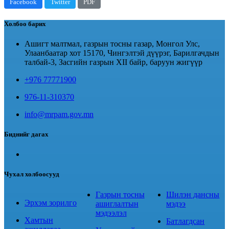
Facebook
Twitter
PDF
Холбоо барих
Ашигт малтмал, газрын тосны газар, Монгол Улс,
Улаанбаатар хот 15170, Чингэлтэй дүүрэг, Барилгачдын
талбай-3, Засгийн газрын XII байр, баруун жигүүр
+976 77771900
976-11-310370
info@mrpam.gov.mn
Биднийг дагах
Чухал холбоосууд
Газрын тосны
Шилэн дансны
Эрхэм зорилго
ашиглалтын
мэдээ
мэдээлэл
Хамтын
Батлагдсан