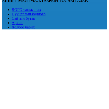
АШИГТ МАЛТМАЛ, ГАЗРЫН ТОСНЫ ГАЗАР.
ЛОГО татаж авах
Нууцлалын бодлого
Сайтын бүтэц
Архив
Холбоо барих