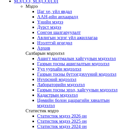
МЭДЭЭ, МЭДЭЭЛЭЛ
Мэдээ
Цаг үе, үйл явдал
ААН-ийн анхааралд
Үнийн мэдээ
Дүрст мэдээ
Сонгон шалгаруулалт
Авлигын эсрэг үйл ажиллагаа
Нээлттэй өгөгдөл
Архив
Салбарын мэдээлэл
Ашигт малтмалын хайгуулын мэдээлэл
Газрын тосны ашиглалтын мэдээлэл
Уул уурхайн мэдээлэл
Газрын тосны бүтээгдэхүүний мэдээлэл
Нүүрсний мэдээлэл
Лабораторийн мэдээлэл
Газрын тосны эрэл, хайгуулын мэдээлэл
Кадастрын мэдээлэл
Цөмийн болон цацрагийн хяналтын
мэдээлэл
Статистик мэдээ
Статистик мэдээ 2026 он
Статистик мэдээ 2025 он
Статистик мэдээ 2024 он