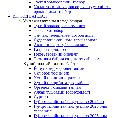
Тусгай зөвшөөрлийн төлбөр
Улсын төсвийн хөрөнгөөр хайгуул хийсэн
ордын нөхөн төлбөр
ИЛ ТОД БАЙДАЛ
Үйл ажиллагааны ил тод байдал
Тусгай зөвшөөрөл эзэмшигч
Төсөл, хөтөлбөр
Тайлан, төлөвлөгөө, дотоод аудит
Судалгааны сан, ном, гарын авлага
Авлигын эсрэг үйл ажиллагаа
Газрын гэрчилгээ
Гэрээ, гэрээний биелэлт
Эзэмшиж байгаа оюуны өмчийн эрх
Хүний нөөцийн ил тод байдал
Ёс зүйн дэд хорооны тайлан
Сул орон тооны зар
Хүний нөөцийн стратеги
Хүний нөөцийн мэдээ, тайлан
Өргөдөл, гомдлын тайлан
Албан тушаалын тодорхойлолт
Сургалт
Гүйцэтгэлийн тайлан, үнэлгээ 2024 он
Гүйцэтгэлийн тайлан, үнэлгээ 2025 оны
хагас жил
Гүйцэтгэлийн тайлан, үнэлгээ 2025 оны