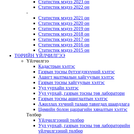
Статистик мэдээ 2023 он
Статистик мэдээ 2022 он
-
Статистик мэдээ 2021 он
Статистик мэдээ 2020 он
Статистик мэдээ 2019 он
Статистик мэдээ 2018 он
Статистик мэдээ 2017 он
Статистик мэдээ 2016 он
Статистик мэдээ 2015 он
ТӨРИЙН ҮЙЛЧИЛГЭЭ
Үйлчилгээ
Кадастрын хэлтэс
Газрын тосны бүтээгдэхүүний хэлтэс
Ашигт малтмалын хайгуулын хэлтэс
Газрын тосны хайгуулын хэлтэс
Уул уурхайн хэлтэс
Уул уурхай, газрын тосны төв лаборатори
Газрын тосны ашиглалтын хэлтэс
Ажиллах хүчний талаар тавигдах шаардлага
Цөмийн болон цацрагийн хяналтын хэлтэс
Төлбөр
Үйлчилгээний төлбөр
Уул уурхай, газрын тосны төв лабораторийн
үйлчилгээний төлбөр