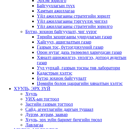
Эрхэм зорилго
Байгууллагын түүх
Хамтын ажиллагаа
Үйл ажиллагааны стратегийн зорилт
Үйл ажиллагааны тэргүүлэх чиглэл
Үйл ажиллагааны стратегийн зорилго
Бүтэц, зохион байгуулалт, чиг үүрэг
Төрийн захиргааны удирдлагын газар
Хайгуул, ашиглалтын газар
Газрын тос, бүтээгдэхүүний газар
Орон нутаг дахь төлөөлөл хариуцсан газар
Хяналт-шинжилгээ, үнэлгээ, дотоод аудитын
газар
Уул уурхай, газрын тосны төв лаборатори
Кадастрын хэлтэс
Бүтэц зохион байгуулалт
Цөмийн болон цацрагийн хяналтын хэлтэс
ХУУЛЬ, ЭРХ ЗҮЙ
Хууль
УИХ-ын тогтоол
Засгийн газрын тогтоол
Сайд, агентлагийн даргын тушаал
Дүрэм, журам, заавар
Хууль, эрх зүйн баримт бичгийн төсөл
Лавлагаа