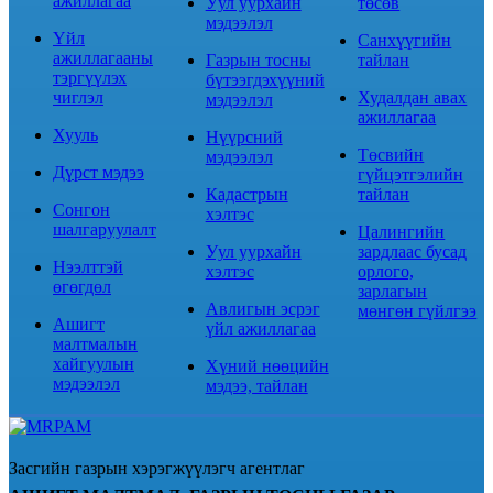
ажиллагаа
Уул уурхайн
төсөв
мэдээлэл
Үйл
Санхүүгийн
ажиллагааны
Газрын тосны
тайлан
тэргүүлэх
бүтээгдэхүүний
чиглэл
Худалдан авах
мэдээлэл
ажиллагаа
Хууль
Нүүрсний
Төсвийн
мэдээлэл
Дүрст мэдээ
гүйцэтгэлийн
Кадастрын
тайлан
Сонгон
хэлтэс
шалгаруулалт
Цалингийн
Уул уурхайн
зардлаас бусад
Нээлттэй
хэлтэс
орлого,
өгөгдөл
зарлагын
Авлигын эсрэг
мөнгөн гүйлгээ
Ашигт
үйл ажиллагаа
малтмалын
хайгуулын
Хүний нөөцийн
мэдээлэл
мэдээ, тайлан
Засгийн газрын хэрэгжүүлэгч агентлаг